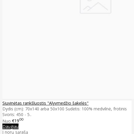
Siuvinėtas rankšluostis "Alyvmedžio šakelės"
Dydis (cm): 70x140 arba 50x100 Sudėtis: 100% medvilnė, frotinis
Svoris: 450 - 5..
00
Nuo
€19
Daugiau
Į norų sąrašą