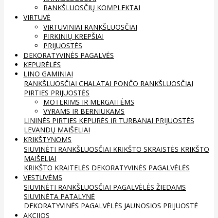
RANKŠLUOSČIŲ KOMPLEKTAI
VIRTUVĖ
VIRTUVINIAI RANKŠLUOSČIAI
PIRKINIŲ KREPŠIAI
PRIJUOSTĖS
DEKORATYVINĖS PAGALVĖS
KEPURĖLĖS
LINO GAMINIAI
RANKŠLUOSČIAI
CHALATAI
PONČO RANKŠLUOSČIAI
PIRTIES PRIJUOSTĖS
MOTERIMS IR MERGAITĖMS
VYRAMS IR BERNIUKAMS
LININĖS PIRTIES KEPURĖS IR TURBANAI
PRIJUOSTĖS
LEVANDŲ MAIŠELIAI
KRIKŠTYNOMS
SIUVINĖTI RANKŠLUOSČIAI
KRIKŠTO SKRAISTĖS
KRIKŠTO
MAIŠELIAI
KRIKŠTO KRAITELĖS
DEKORATYVINĖS PAGALVĖLĖS
VESTUVĖMS
SIUVINĖTI RANKŠLUOSČIAI
PAGALVĖLĖS ŽIEDAMS
SIUVINĖTA PATALYNĖ
DEKORATYVINĖS PAGALVĖLĖS
JAUNOSIOS PRIJUOSTĖ
AKCIJOS