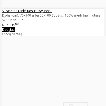
Siuvinėtas rankšluostis "Aguona"
Dydis (cm): 70x140 arba 50x100 Sudėtis: 100% medvilnė, frotinis
Svoris: 450 - 5..
00
Nuo
€15
Daugiau
Į norų sąrašą