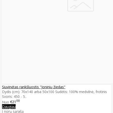
Siuvinėtas rankšluostis "Joninių žiedas"
Dydis (cm): 70x140 arba 50x100 Sudėtis: 100% medvilnė, frotinis
Svoris: 450 - 5..
00
Nuo
€21
Daugiau
Į norų sąrašą