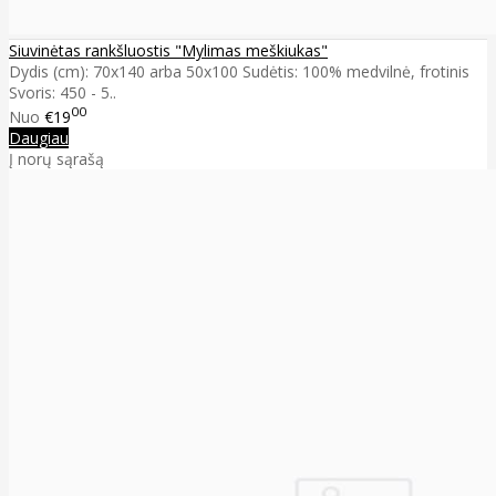
Siuvinėtas rankšluostis "Mylimas meškiukas"
Dydis (cm): 70x140 arba 50x100 Sudėtis: 100% medvilnė, frotinis
Svoris: 450 - 5..
00
Nuo
€19
Daugiau
Į norų sąrašą