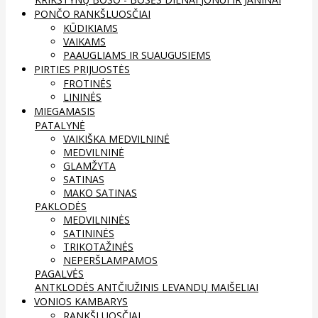
PONČO RANKŠLUOSČIAI
KŪDIKIAMS
VAIKAMS
PAAUGLIAMS IR SUAUGUSIEMS
PIRTIES PRIJUOSTĖS
FROTINĖS
LININĖS
MIEGAMASIS
PATALYNĖ
VAIKIŠKA MEDVILNINĖ
MEDVILNINĖ
GLAMŽYTA
SATINAS
MAKO SATINAS
PAKLODĖS
MEDVILNINĖS
SATININĖS
TRIKOTAŽINĖS
NEPERŠLAMPAMOS
PAGALVĖS
ANTKLODĖS
ANTČIUŽINIS
LEVANDŲ MAIŠELIAI
VONIOS KAMBARYS
RANKŠLUOSČIAI