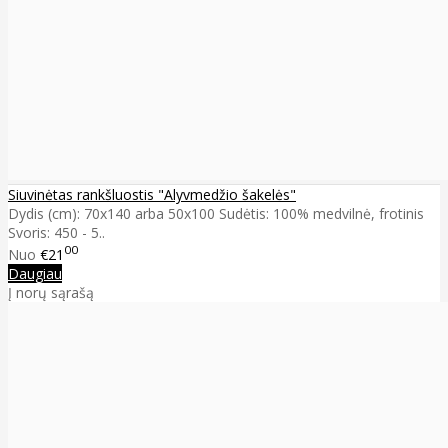
Siuvinėtas rankšluostis "Alyvmedžio šakelės"
Dydis (cm): 70x140 arba 50x100 Sudėtis: 100% medvilnė, frotinis
Svoris: 450 - 5..
00
Nuo
€21
Daugiau
Į norų sąrašą