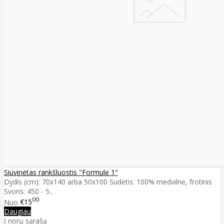
Siuvinėtas rankšluostis "Formulė 1"
Dydis (cm): 70x140 arba 50x100 Sudėtis: 100% medvilnė, frotinis
Svoris: 450 - 5..
00
Nuo
€15
Daugiau
Į norų sąrašą