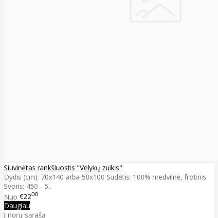
Siuvinėtas rankšluostis "Velykų zuikis"
Dydis (cm): 70x140 arba 50x100 Sudėtis: 100% medvilnė, frotinis
Svoris: 450 - 5..
00
Nuo
€22
Daugiau
Į norų sąrašą