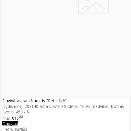
Siuvinėtas rankšluostis "Peteliškė"
Dydis (cm): 70x140 arba 50x100 Sudėtis: 100% medvilnė, frotinis
Svoris: 450 - 5..
00
Nuo
€15
Daugiau
Į norų sąrašą