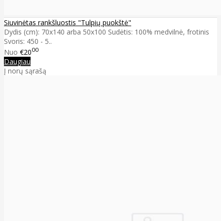
Siuvinėtas rankšluostis "Tulpių puokštė"
Dydis (cm): 70x140 arba 50x100 Sudėtis: 100% medvilnė, frotinis
Svoris: 450 - 5..
00
Nuo
€20
Daugiau
Į norų sąrašą