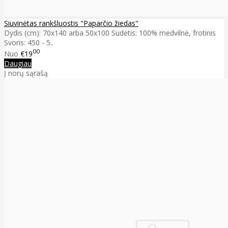
Siuvinėtas rankšluostis "Paparčio žiedas"
Dydis (cm): 70x140 arba 50x100 Sudėtis: 100% medvilnė, frotinis
Svoris: 450 - 5..
00
Nuo
€19
Daugiau
Į norų sąrašą