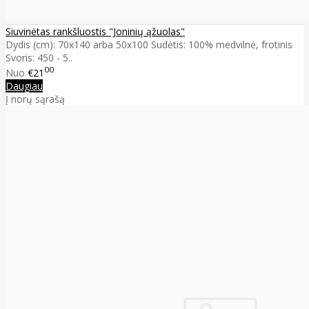
Siuvinėtas rankšluostis "Joninių ąžuolas"
Dydis (cm): 70x140 arba 50x100 Sudėtis: 100% medvilnė, frotinis
Svoris: 450 - 5..
00
Nuo
€21
Daugiau
Į norų sąrašą