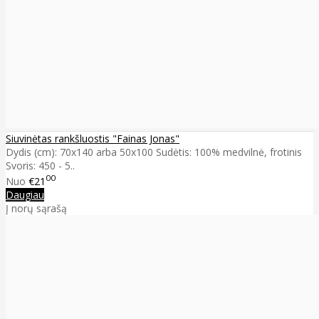
Siuvinėtas rankšluostis "Fainas Jonas"
Dydis (cm): 70x140 arba 50x100 Sudėtis: 100% medvilnė, frotinis
Svoris: 450 - 5..
00
Nuo
€21
Daugiau
Į norų sąrašą