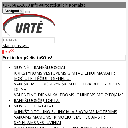
+37068262003
info@urtestekstile.lt
Kontaktai
Navigacija
Mano paskyra
00
€0
0
Prekių krepšelis tuščias!
SIUVINĖTI RANKŠLUOSČIAI
KRIKŠTYNOMS
VESTUVĖMS
GIMTADIENIUI
MAMAI IR
MOČIUTEI
TĖČIUI IR SENELIUI
VAIKIŠKI
MOTERIŠKI
VYRIŠKI
SU LIETUVA
BOSO - BOSĖS
DIENAI
VALENTINO DIENAI
KALĖDOMS
JONINĖMS
MOKYTOJAMS
RANKŠLUOSČIŲ TORTAI
SIUVINĖTI CHALATAI
MINKŠTINTO LINO
SU INICIALAIS
VYRAMS
MOTERIMS
VAIKAMS
MAMOMS IR MOČIUTĖMS
TĖČIAMS IR
SENELIAMS
VESTUVINIAI
KRIKŠTYNŲ
BOSO - BOSĖS DIENAI
JONUI IR JANINAI