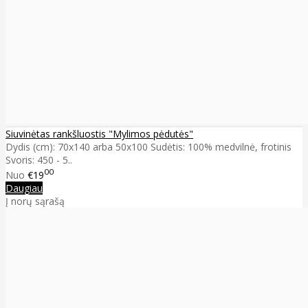
Siuvinėtas rankšluostis "Mylimos pėdutės"
Dydis (cm): 70x140 arba 50x100 Sudėtis: 100% medvilnė, frotinis
Svoris: 450 - 5..
00
Nuo
€19
Daugiau
Į norų sąrašą