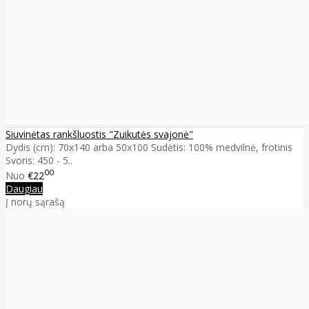
Siuvinėtas rankšluostis "Zuikutės svajonė"
Dydis (cm): 70x140 arba 50x100 Sudėtis: 100% medvilnė, frotinis
Svoris: 450 - 5..
00
Nuo
€22
Daugiau
Į norų sąrašą