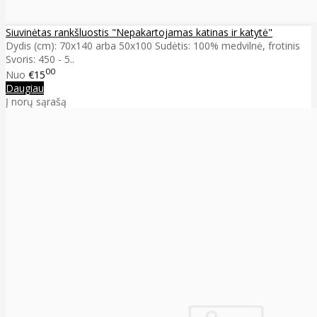
Siuvinėtas rankšluostis "Nepakartojamas katinas ir katytė"
Dydis (cm): 70x140 arba 50x100 Sudėtis: 100% medvilnė, frotinis
Svoris: 450 - 5..
00
Nuo
€15
Daugiau
Į norų sąrašą