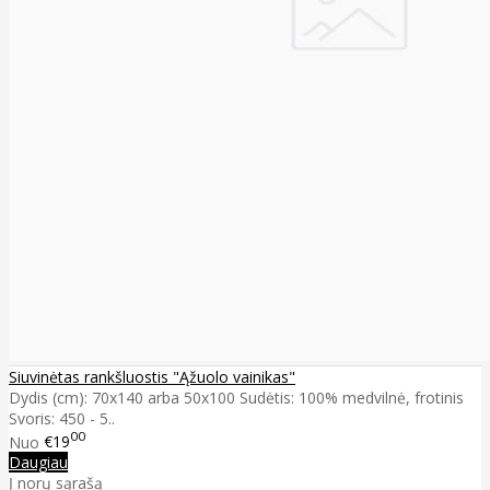
Siuvinėtas rankšluostis "Ąžuolo vainikas"
Dydis (cm): 70x140 arba 50x100 Sudėtis: 100% medvilnė, frotinis
Svoris: 450 - 5..
00
Nuo
€19
Daugiau
Į norų sąrašą