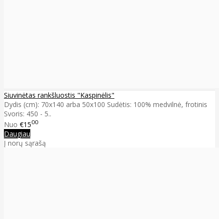
Siuvinėtas rankšluostis "Kaspinėlis"
Dydis (cm): 70x140 arba 50x100 Sudėtis: 100% medvilnė, frotinis
Svoris: 450 - 5..
00
Nuo
€15
Daugiau
Į norų sąrašą