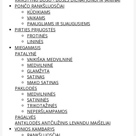
PONČO RANKŠLUOSČIAI
KŪDIKIAMS
VAIKAMS
PAAUGLIAMS IR SUAUGUSIEMS
PIRTIES PRIJUOSTĖS
FROTINĖS
LININĖS
MIEGAMASIS
PATALYNĖ
VAIKIŠKA MEDVILNINĖ
MEDVILNINĖ
GLAMŽYTA
SATINAS
MAKO SATINAS
PAKLODĖS
MEDVILNINĖS
SATININĖS
TRIKOTAŽINĖS
NEPERŠLAMPAMOS
PAGALVĖS
ANTKLODĖS
ANTČIUŽINIS
LEVANDŲ MAIŠELIAI
VONIOS KAMBARYS
RANKŠLUOSČIAI