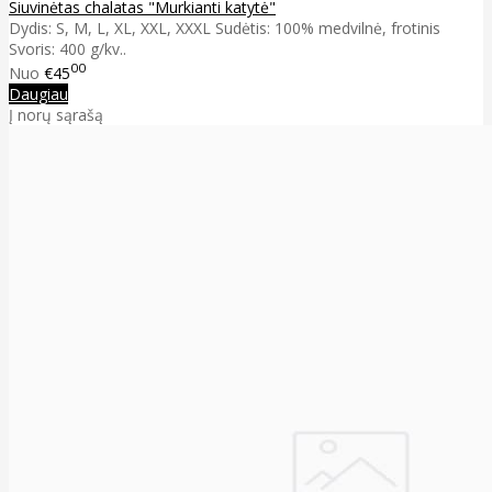
Siuvinėtas chalatas "Murkianti katytė"
Dydis: S, M, L, XL, XXL, XXXL Sudėtis: 100% medvilnė, frotinis
Svoris: 400 g/kv..
00
Nuo
€45
Daugiau
Į norų sąrašą