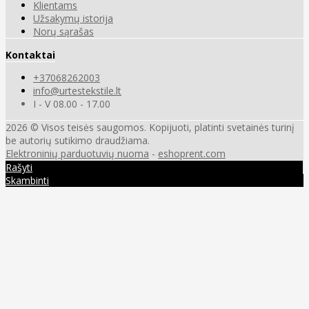
Klientams
Užsakymų istorija
Norų sąrašas
Kontaktai
+37068262003
info@urtestekstile.lt
I - V 08.00 - 17.00
2026 © Visos teisės saugomos. Kopijuoti, platinti svetainės turinį
be autorių sutikimo draudžiama.
Elektroninių parduotuvių nuoma
-
eshoprent.com
Rašyti
Skambinti