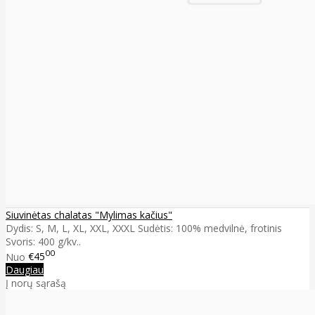
Siuvinėtas chalatas "Mylimas kačius"
Dydis: S, M, L, XL, XXL, XXXL Sudėtis: 100% medvilnė, frotinis
Svoris: 400 g/kv..
00
Nuo
€45
Daugiau
Į norų sąrašą