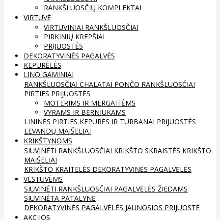
RANKŠLUOSČIŲ KOMPLEKTAI
VIRTUVĖ
VIRTUVINIAI RANKŠLUOSČIAI
PIRKINIŲ KREPŠIAI
PRIJUOSTĖS
DEKORATYVINĖS PAGALVĖS
KEPURĖLĖS
LINO GAMINIAI
RANKŠLUOSČIAI
CHALATAI
PONČO RANKŠLUOSČIAI
PIRTIES PRIJUOSTĖS
MOTERIMS IR MERGAITĖMS
VYRAMS IR BERNIUKAMS
LININĖS PIRTIES KEPURĖS IR TURBANAI
PRIJUOSTĖS
LEVANDŲ MAIŠELIAI
KRIKŠTYNOMS
SIUVINĖTI RANKŠLUOSČIAI
KRIKŠTO SKRAISTĖS
KRIKŠTO
MAIŠELIAI
KRIKŠTO KRAITELĖS
DEKORATYVINĖS PAGALVĖLĖS
VESTUVĖMS
SIUVINĖTI RANKŠLUOSČIAI
PAGALVĖLĖS ŽIEDAMS
SIUVINĖTA PATALYNĖ
DEKORATYVINĖS PAGALVĖLĖS
JAUNOSIOS PRIJUOSTĖ
AKCIJOS