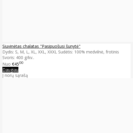
Siuvinėtas chalatas "Pasipuošusi šunytė"
Dydis: S, M, L, XL, XXL, XXXL Sudėtis: 100% medvilnė, frotinis
Svoris: 400 g/kv..
00
Nuo
€45
Daugiau
Į norų sąrašą