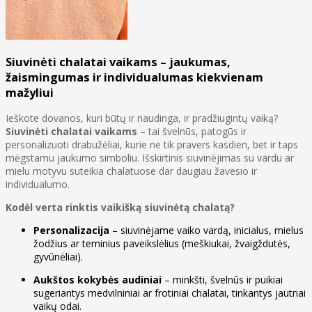
Siuvinėti chalatai vaikams – jaukumas,
žaismingumas ir individualumas kiekvienam
mažyliui
Ieškote dovanos, kuri būtų ir naudinga, ir pradžiugintų vaiką?
Siuvinėti chalatai vaikams
– tai švelnūs, patogūs ir
personalizuoti drabužėliai, kurie ne tik pravers kasdien, bet ir taps
mėgstamu jaukumo simboliu. Išskirtinis siuvinėjimas su vardu ar
mielu motyvu suteikia chalatuose dar daugiau žavesio ir
individualumo.
Kodėl verta rinktis vaikišką siuvinėtą chalatą?
Personalizacija
– siuvinėjame vaiko vardą, inicialus, mielus
žodžius ar teminius paveikslėlius (meškiukai, žvaigždutės,
gyvūnėliai).
Aukštos kokybės audiniai
– minkšti, švelnūs ir puikiai
sugeriantys medvilniniai ar frotiniai chalatai, tinkantys jautriai
vaikų odai.