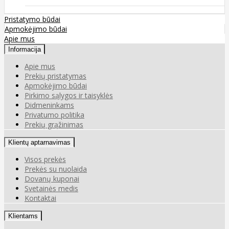
Pristatymo būdai
Apmokėjimo būdai
Apie mus
Informacija
Apie mus
Prekių pristatymas
Apmokėjimo būdai
Pirkimo sąlygos ir taisyklės
Didmeninkams
Privatumo politika
Prekių grąžinimas
Klientų aptarnavimas
Visos prekės
Prekės su nuolaida
Dovanų kuponai
Svetainės medis
Kontaktai
Klientams