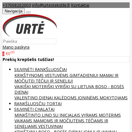
+37068262003
info@urtestekstile.lt
Kontaktai
Navigacija
Mano paskyra
00
€0
0
Prekių krepšelis tuščias!
SIUVINĖTI RANKŠLUOSČIAI
KRIKŠTYNOMS
VESTUVĖMS
GIMTADIENIUI
MAMAI IR
MOČIUTEI
TĖČIUI IR SENELIUI
VAIKIŠKI
MOTERIŠKI
VYRIŠKI
SU LIETUVA
BOSO - BOSĖS
DIENAI
VALENTINO DIENAI
KALĖDOMS
JONINĖMS
MOKYTOJAMS
RANKŠLUOSČIŲ TORTAI
SIUVINĖTI CHALATAI
MINKŠTINTO LINO
SU INICIALAIS
VYRAMS
MOTERIMS
VAIKAMS
MAMOMS IR MOČIUTĖMS
TĖČIAMS IR
SENELIAMS
VESTUVINIAI
KRIKŠTYNŲ
BOSO - BOSĖS DIENAI
JONUI IR JANINAI