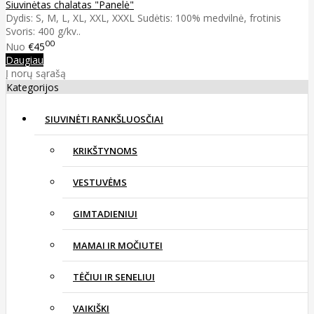
Siuvinėtas chalatas "Panelė"
Dydis: S, M, L, XL, XXL, XXXL Sudėtis: 100% medvilnė, frotinis
Svoris: 400 g/kv..
00
Nuo
€45
Daugiau
Į norų sąrašą
Kategorijos
SIUVINĖTI RANKŠLUOSČIAI
KRIKŠTYNOMS
VESTUVĖMS
GIMTADIENIUI
MAMAI IR MOČIUTEI
TĖČIUI IR SENELIUI
VAIKIŠKI