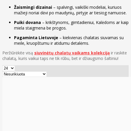
Žaismingi dizainai
– spalvingi, vaikiški modeliai, kuriuos
mažieji noriai dėvi po maudynių, pirtyje ar tiesiog namuose.
Puiki dovana
– krikštynoms, gimtadieniui, Kalėdoms ar kaip
miela staigmena be progos.
Pagaminta Lietuvoje
– kiekvienas chalatas siuvamas su
meile, kruopštumu ir atidumu detalėms.
Peržiūrėkite visą
siuvinėtų chalatų vaikams kolekciją
ir raskite
chalatą, kuris vaikui taps ne tik rūbu, bet ir džiaugsmo šaltiniu!