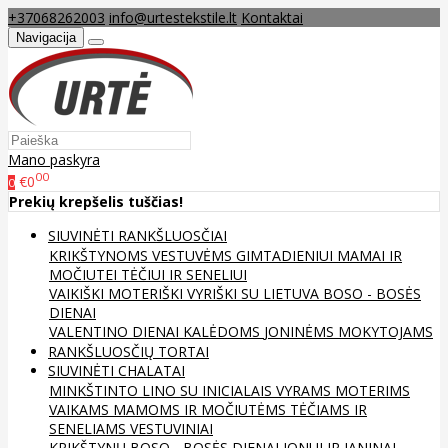
+37068262003
info@urtestekstile.lt
Kontaktai
Navigacija
Mano paskyra
00
€0
0
Prekių krepšelis tuščias!
SIUVINĖTI RANKŠLUOSČIAI
KRIKŠTYNOMS
VESTUVĖMS
GIMTADIENIUI
MAMAI IR
MOČIUTEI
TĖČIUI IR SENELIUI
VAIKIŠKI
MOTERIŠKI
VYRIŠKI
SU LIETUVA
BOSO - BOSĖS
DIENAI
VALENTINO DIENAI
KALĖDOMS
JONINĖMS
MOKYTOJAMS
RANKŠLUOSČIŲ TORTAI
SIUVINĖTI CHALATAI
MINKŠTINTO LINO
SU INICIALAIS
VYRAMS
MOTERIMS
VAIKAMS
MAMOMS IR MOČIUTĖMS
TĖČIAMS IR
SENELIAMS
VESTUVINIAI
KRIKŠTYNŲ
BOSO - BOSĖS DIENAI
JONUI IR JANINAI