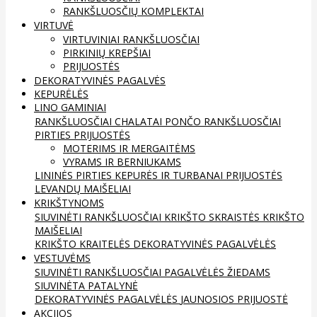
RANKŠLUOSČIŲ KOMPLEKTAI
VIRTUVĖ
VIRTUVINIAI RANKŠLUOSČIAI
PIRKINIŲ KREPŠIAI
PRIJUOSTĖS
DEKORATYVINĖS PAGALVĖS
KEPURĖLĖS
LINO GAMINIAI
RANKŠLUOSČIAI
CHALATAI
PONČO RANKŠLUOSČIAI
PIRTIES PRIJUOSTĖS
MOTERIMS IR MERGAITĖMS
VYRAMS IR BERNIUKAMS
LININĖS PIRTIES KEPURĖS IR TURBANAI
PRIJUOSTĖS
LEVANDŲ MAIŠELIAI
KRIKŠTYNOMS
SIUVINĖTI RANKŠLUOSČIAI
KRIKŠTO SKRAISTĖS
KRIKŠTO
MAIŠELIAI
KRIKŠTO KRAITELĖS
DEKORATYVINĖS PAGALVĖLĖS
VESTUVĖMS
SIUVINĖTI RANKŠLUOSČIAI
PAGALVĖLĖS ŽIEDAMS
SIUVINĖTA PATALYNĖ
DEKORATYVINĖS PAGALVĖLĖS
JAUNOSIOS PRIJUOSTĖ
AKCIJOS