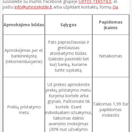
susisiekite su mumis Facebook grupėje
URTES TEKSTILE
, el.
paštu
info@urtestekstile.lt
arba užpildant kontaktų formą
čia
.
Papidomas
Apmokėjimo būdas
Sąlygos
įkainis
Pats paprasčiausias ir
greičiausias
Apmokėjimas per el.
atsiskaitymo būdas.
bankininkystę
Netaikomas
Galėsite pasirinkti bet
(rekomenduojame)
kurį banką, kuriame
turite sąskaitą.
Už prekes apmokėsite
prekių pristatymo metu.
Kurjeriui kortele arba
grynais. Paštomate tik
Taikomas 1,99 Eur
Prekių pristatymo
kortele. Esant
papildomas
metu
individualiam užsakymui,
mokestis
taikomas dalinis
avansinis mokėjimas
(30% nuo užsakymo