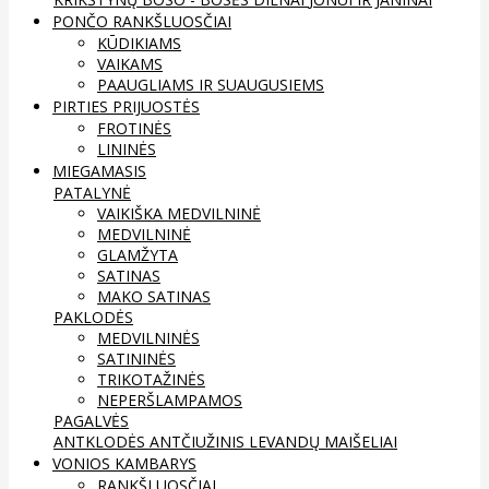
PONČO RANKŠLUOSČIAI
KŪDIKIAMS
VAIKAMS
PAAUGLIAMS IR SUAUGUSIEMS
PIRTIES PRIJUOSTĖS
FROTINĖS
LININĖS
MIEGAMASIS
PATALYNĖ
VAIKIŠKA MEDVILNINĖ
MEDVILNINĖ
GLAMŽYTA
SATINAS
MAKO SATINAS
PAKLODĖS
MEDVILNINĖS
SATININĖS
TRIKOTAŽINĖS
NEPERŠLAMPAMOS
PAGALVĖS
ANTKLODĖS
ANTČIUŽINIS
LEVANDŲ MAIŠELIAI
VONIOS KAMBARYS
RANKŠLUOSČIAI