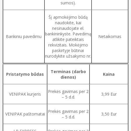
sumos).
Šį apmokėjimo būdą
naudokite, kai
nesinaudojate el.
bankininkyste. Pavedimą
Bankiniu pavedimu
Netaikomas
atlikite pateiktais
rekvizitais. Mokėjimo
paskirtyje būtinai
nurodykite užsakymo nr.
Terminas (darbo
Pristatymo būdas
Kaina
dienos)
Prekės gavimas per 2
VENIPAK kurjeris
3,99 Eur
– 5 d.d.
Prekės gavimas per 2
VENIPAK paštomatai
3,50 Eur
– 5 d.d.