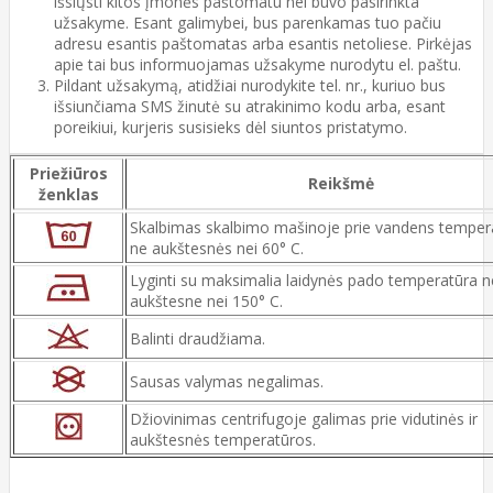
išsiųsti kitos įmonės paštomatu nei buvo pasirinkta
užsakyme. Esant galimybei, bus parenkamas tuo pačiu
adresu esantis paštomatas arba esantis netoliese. Pirkėjas
apie tai bus informuojamas užsakyme nurodytu el. paštu.
Pildant užsakymą, atidžiai nurodykite tel. nr., kuriuo bus
išsiunčiama SMS žinutė su atrakinimo kodu arba, esant
poreikiui, kurjeris susisieks dėl siuntos pristatymo.
Priežiūros
Reikšmė
ženklas
Skalbimas skalbimo mašinoje prie vandens temper
ne aukštesnės nei 60° C.
Lyginti su maksimalia laidynės pado temperatūra n
aukštesne nei 150° C.
Balinti draudžiama.
Sausas valymas negalimas.
Džiovinimas centrifugoje galimas prie vidutinės ir
aukštesnės temperatūros.