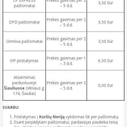
LP EXPRESS
Prekės gavimas per 2
3,50 Eur
paštomatai
– 5 d.d.
Prekės gavimas per 2
DPD paštomatai
3,50 Eur
– 5 d.d.
Prekės gavimas per 2
Omniva paštomatai
3,50 Eur
– 5 d.d.
Prekės gavimas per 1
VIP pristatymas
6,50 Eur
– 3 d.d.
Atsiėmimas
parduotuvėje
Prekės gavimas per 2
0,00 Eur
Šiauliuose
(Vilniaus g.
– 5 d.d.
174, Šiauliai)
SVARBU:
Pristatymas į
Kuršių Neriją
vykdomas tik per paštomatą.
Esant perpildytam paštomatui, pardavėjas pasilieka teisę