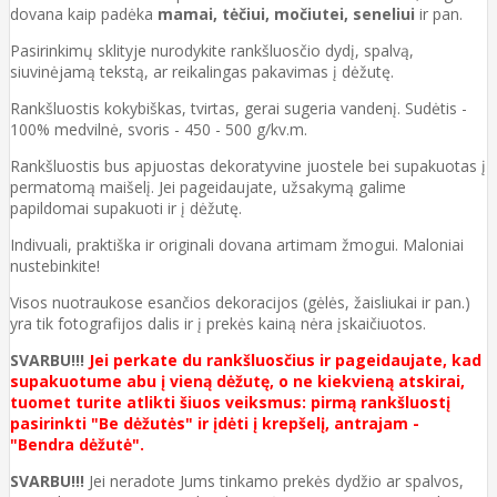
dovana kaip padėka
mamai, tėčiui, močiutei, seneliui
ir pan.
Pasirinkimų sklityje nurodykite rankšluosčio dydį, spalvą,
siuvinėjamą tekstą, ar reikalingas pakavimas į dėžutę.
Rankšluostis kokybiškas, tvirtas, gerai sugeria vandenį. Sudėtis -
100% medvilnė, svoris - 450 - 500 g/kv.m.
Rankšluostis bus apjuostas dekoratyvine juostele bei supakuotas į
permatomą maišelį. Jei pageidaujate, užsakymą galime
papildomai supakuoti ir į dėžutę.
Indivuali, praktiška ir originali dovana artimam žmogui. Maloniai
nustebinkite!
Visos nuotraukose esančios dekoracijos (gėlės, žaisliukai ir pan.)
yra tik fotografijos dalis ir į prekės kainą nėra įskaičiuotos.
SVARBU!!!
Jei perkate du rankšluosčius ir pageidaujate, kad
supakuotume abu į vieną dėžutę, o ne kiekvieną atskirai,
tuomet turite atlikti šiuos veiksmus: pirmą rankšluostį
pasirinkti "Be dėžutės" ir įdėti į krepšelį, antrajam -
"Bendra dėžutė".
SVARBU!!!
Jei neradote Jums tinkamo prekės dydžio ar spalvos,