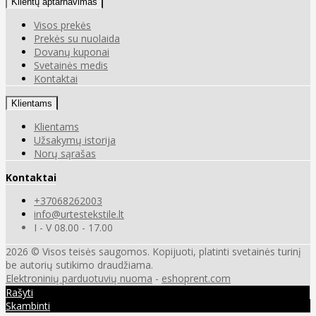
Klientų aptarnavimas
Visos prekės
Prekės su nuolaida
Dovanų kuponai
Svetainės medis
Kontaktai
Klientams
Klientams
Užsakymų istorija
Norų sąrašas
Kontaktai
+37068262003
info@urtestekstile.lt
I - V 08.00 - 17.00
2026 © Visos teisės saugomos. Kopijuoti, platinti svetainės turinį
be autorių sutikimo draudžiama.
Elektroninių parduotuvių nuoma
-
eshoprent.com
Rašyti
Skambinti