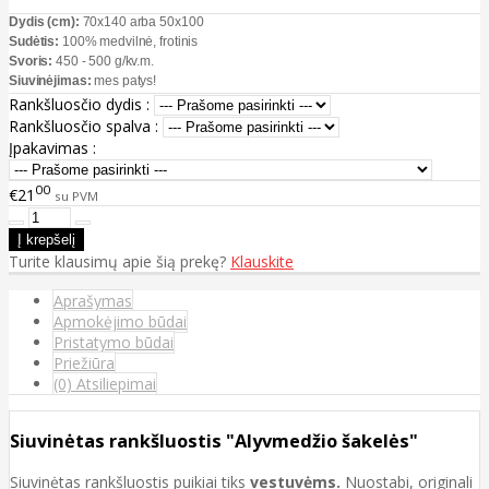
Dydis (cm):
70x140 arba 50x100
Sudėtis:
100% medvilnė, frotinis
Svoris:
450 - 500 g/kv.m.
Siuvinėjimas:
mes patys!
Rankšluosčio dydis :
Rankšluosčio spalva :
Įpakavimas :
00
€21
su PVM
Turite klausimų apie šią prekę?
Klauskite
Aprašymas
Apmokėjimo būdai
Pristatymo būdai
Priežiūra
(0) Atsiliepimai
Siuvinėtas rankšluostis "Alyvmedžio šakelės"
Siuvinėtas rankšluostis puikiai tiks
vestuvėms.
Nuostabi, originali