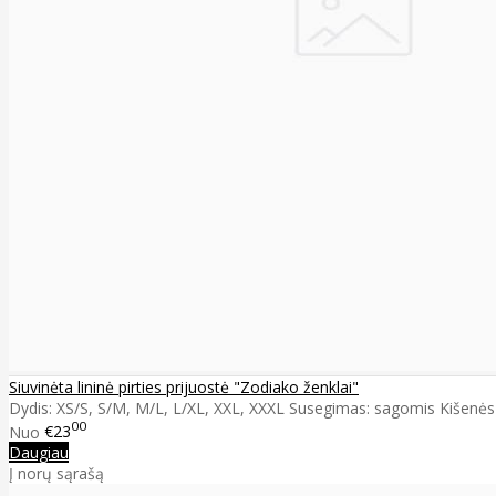
Siuvinėta lininė pirties prijuostė "Zodiako ženklai"
Dydis: XS/S, S/M, M/L, L/XL, XXL, XXXL Susegimas: sagomis Kišenės d
00
Nuo
€23
Daugiau
Į norų sąrašą