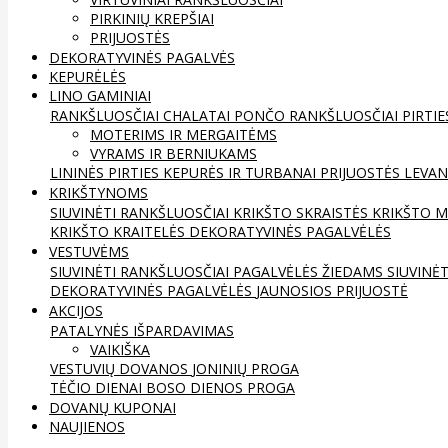
PIRKINIŲ KREPŠIAI
PRIJUOSTĖS
DEKORATYVINĖS PAGALVĖS
KEPURĖLĖS
LINO GAMINIAI
RANKŠLUOSČIAI
CHALATAI
PONČO RANKŠLUOSČIAI
PIRTIE
MOTERIMS IR MERGAITĖMS
VYRAMS IR BERNIUKAMS
LININĖS PIRTIES KEPURĖS IR TURBANAI
PRIJUOSTĖS
LEVAN
KRIKŠTYNOMS
SIUVINĖTI RANKŠLUOSČIAI
KRIKŠTO SKRAISTĖS
KRIKŠTO M
KRIKŠTO KRAITELĖS
DEKORATYVINĖS PAGALVĖLĖS
VESTUVĖMS
SIUVINĖTI RANKŠLUOSČIAI
PAGALVĖLĖS ŽIEDAMS
SIUVINĖ
DEKORATYVINĖS PAGALVĖLĖS
JAUNOSIOS PRIJUOSTĖ
AKCIJOS
PATALYNĖS IŠPARDAVIMAS
VAIKIŠKA
VESTUVIŲ DOVANOS
JONINIŲ PROGA
TĖČIO DIENAI
BOSO DIENOS PROGA
DOVANŲ KUPONAI
NAUJIENOS