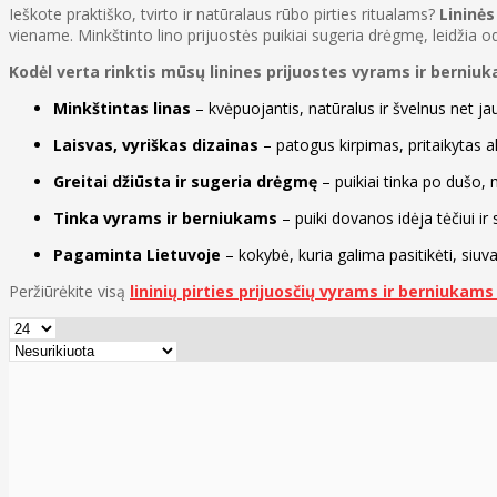
Ieškote praktiško, tvirto ir natūralaus rūbo pirties ritualams?
Lininės
viename. Minkštinto lino prijuostės puikiai sugeria drėgmę, leidžia od
Kodėl verta rinktis mūsų linines prijuostes vyrams ir berniu
Minkštintas linas
– kvėpuojantis, natūralus ir švelnus net jau
Laisvas, vyriškas dizainas
– patogus kirpimas, pritaikytas 
Greitai džiūsta ir sugeria drėgmę
– puikiai tinka po dušo, 
Tinka vyrams ir berniukams
– puiki dovanos idėja tėčiui ir
Pagaminta Lietuvoje
– kokybė, kuria galima pasitikėti, siu
Peržiūrėkite visą
lininių pirties prijuosčių vyrams ir berniukams