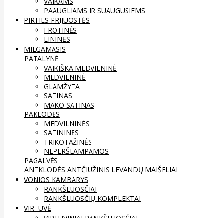
VAIKAMS
PAAUGLIAMS IR SUAUGUSIEMS
PIRTIES PRIJUOSTĖS
FROTINĖS
LININĖS
MIEGAMASIS
PATALYNĖ
VAIKIŠKA MEDVILNINĖ
MEDVILNINĖ
GLAMŽYTA
SATINAS
MAKO SATINAS
PAKLODĖS
MEDVILNINĖS
SATININĖS
TRIKOTAŽINĖS
NEPERŠLAMPAMOS
PAGALVĖS
ANTKLODĖS
ANTČIUŽINIS
LEVANDŲ MAIŠELIAI
VONIOS KAMBARYS
RANKŠLUOSČIAI
RANKŠLUOSČIŲ KOMPLEKTAI
VIRTUVĖ
VIRTUVINIAI RANKŠLUOSČIAI