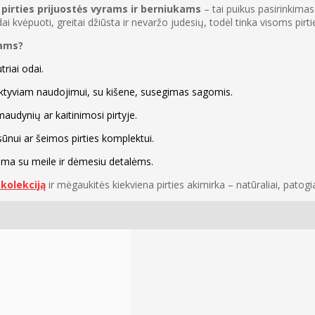
 pirties prijuostės vyrams ir berniukams
– tai puikus pasirinkimas
ai kvėpuoti, greitai džiūsta ir nevaržo judesių, todėl tinka visoms pir
kams?
triai odai.
aktyviam naudojimui, su kišene, susegimas sagomis.
maudynių ar kaitinimosi pirtyje.
 sūnui ar šeimos pirties komplektui.
vama su meile ir dėmesiu detalėms.
 kolekciją
ir mėgaukitės kiekviena pirties akimirka – natūraliai, patogiai 