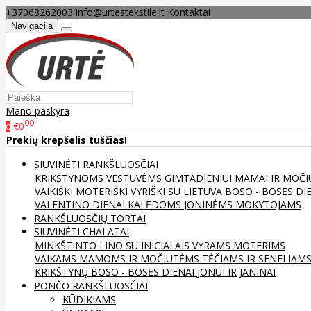
+37068262003
info@urtestekstile.lt
Kontaktai
Navigacija
Mano paskyra
00
€0
0
Prekių krepšelis tuščias!
SIUVINĖTI RANKŠLUOSČIAI
KRIKŠTYNOMS
VESTUVĖMS
GIMTADIENIUI
MAMAI IR MOČI
VAIKIŠKI
MOTERIŠKI
VYRIŠKI
SU LIETUVA
BOSO - BOSĖS DI
VALENTINO DIENAI
KALĖDOMS
JONINĖMS
MOKYTOJAMS
RANKŠLUOSČIŲ TORTAI
SIUVINĖTI CHALATAI
MINKŠTINTO LINO
SU INICIALAIS
VYRAMS
MOTERIMS
VAIKAMS
MAMOMS IR MOČIUTĖMS
TĖČIAMS IR SENELIAM
KRIKŠTYNŲ
BOSO - BOSĖS DIENAI
JONUI IR JANINAI
PONČO RANKŠLUOSČIAI
KŪDIKIAMS