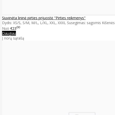
Siuvinėta lininė pirties prijuostė "Pirties reikmenys"
Dydis: XS/S, S/M, M/L, L/XL, XXL, XXXL Susegimas: sagomis Kišenės d
00
Nuo
€23
Daugiau
Į norų sąrašą