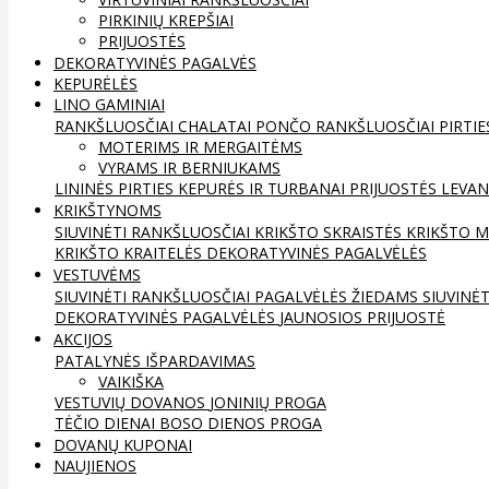
PIRKINIŲ KREPŠIAI
PRIJUOSTĖS
DEKORATYVINĖS PAGALVĖS
KEPURĖLĖS
LINO GAMINIAI
RANKŠLUOSČIAI
CHALATAI
PONČO RANKŠLUOSČIAI
PIRTIE
MOTERIMS IR MERGAITĖMS
VYRAMS IR BERNIUKAMS
LININĖS PIRTIES KEPURĖS IR TURBANAI
PRIJUOSTĖS
LEVAN
KRIKŠTYNOMS
SIUVINĖTI RANKŠLUOSČIAI
KRIKŠTO SKRAISTĖS
KRIKŠTO M
KRIKŠTO KRAITELĖS
DEKORATYVINĖS PAGALVĖLĖS
VESTUVĖMS
SIUVINĖTI RANKŠLUOSČIAI
PAGALVĖLĖS ŽIEDAMS
SIUVINĖ
DEKORATYVINĖS PAGALVĖLĖS
JAUNOSIOS PRIJUOSTĖ
AKCIJOS
PATALYNĖS IŠPARDAVIMAS
VAIKIŠKA
VESTUVIŲ DOVANOS
JONINIŲ PROGA
TĖČIO DIENAI
BOSO DIENOS PROGA
DOVANŲ KUPONAI
NAUJIENOS