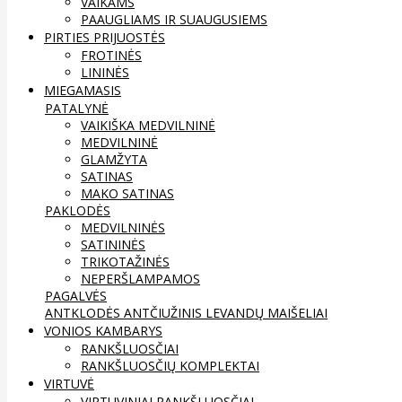
VAIKAMS
PAAUGLIAMS IR SUAUGUSIEMS
PIRTIES PRIJUOSTĖS
FROTINĖS
LININĖS
MIEGAMASIS
PATALYNĖ
VAIKIŠKA MEDVILNINĖ
MEDVILNINĖ
GLAMŽYTA
SATINAS
MAKO SATINAS
PAKLODĖS
MEDVILNINĖS
SATININĖS
TRIKOTAŽINĖS
NEPERŠLAMPAMOS
PAGALVĖS
ANTKLODĖS
ANTČIUŽINIS
LEVANDŲ MAIŠELIAI
VONIOS KAMBARYS
RANKŠLUOSČIAI
RANKŠLUOSČIŲ KOMPLEKTAI
VIRTUVĖ
VIRTUVINIAI RANKŠLUOSČIAI