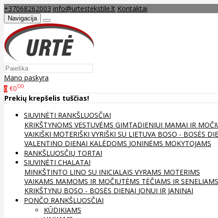
+37068262003
info@urtestekstile.lt
Kontaktai
Navigacija
Mano paskyra
00
€0
0
Prekių krepšelis tuščias!
SIUVINĖTI RANKŠLUOSČIAI
KRIKŠTYNOMS
VESTUVĖMS
GIMTADIENIUI
MAMAI IR MOČI
VAIKIŠKI
MOTERIŠKI
VYRIŠKI
SU LIETUVA
BOSO - BOSĖS DI
VALENTINO DIENAI
KALĖDOMS
JONINĖMS
MOKYTOJAMS
RANKŠLUOSČIŲ TORTAI
SIUVINĖTI CHALATAI
MINKŠTINTO LINO
SU INICIALAIS
VYRAMS
MOTERIMS
VAIKAMS
MAMOMS IR MOČIUTĖMS
TĖČIAMS IR SENELIAM
KRIKŠTYNŲ
BOSO - BOSĖS DIENAI
JONUI IR JANINAI
PONČO RANKŠLUOSČIAI
KŪDIKIAMS