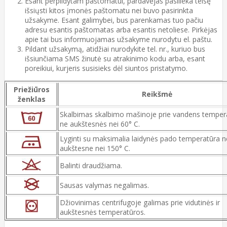
Esant perpildytam paštomatui, pardavėjas pasilieka teisę
išsiųsti kitos įmonės paštomatu nei buvo pasirinkta
užsakyme. Esant galimybei, bus parenkamas tuo pačiu
adresu esantis paštomatas arba esantis netoliese. Pirkėjas
apie tai bus informuojamas užsakyme nurodytu el. paštu.
Pildant užsakymą, atidžiai nurodykite tel. nr., kuriuo bus
išsiunčiama SMS žinutė su atrakinimo kodu arba, esant
poreikiui, kurjeris susisieks dėl siuntos pristatymo.
Priežiūros
Reikšmė
ženklas
Skalbimas skalbimo mašinoje prie vandens temper
ne aukštesnės nei 60° C.
Lyginti su maksimalia laidynės pado temperatūra n
aukštesne nei 150° C.
Balinti draudžiama.
Sausas valymas negalimas.
Džiovinimas centrifugoje galimas prie vidutinės ir
aukštesnės temperatūros.