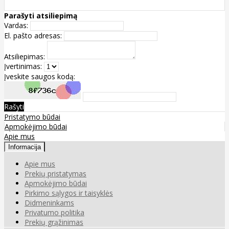
Parašyti atsiliepimą
Vardas:
El. pašto adresas:
Atsiliepimas:
Įvertinimas:
Įveskite saugos kodą:
Rašyti
Pristatymo būdai
Apmokėjimo būdai
Apie mus
Informacija
Apie mus
Prekių pristatymas
Apmokėjimo būdai
Pirkimo sąlygos ir taisyklės
Didmeninkams
Privatumo politika
Prekių grąžinimas