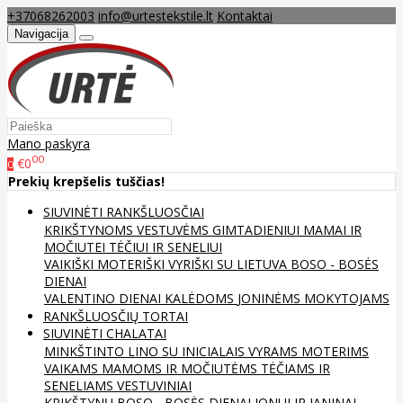
+37068262003
info@urtestekstile.lt
Kontaktai
Navigacija
Mano paskyra
00
€0
0
Prekių krepšelis tuščias!
SIUVINĖTI RANKŠLUOSČIAI
KRIKŠTYNOMS
VESTUVĖMS
GIMTADIENIUI
MAMAI IR
MOČIUTEI
TĖČIUI IR SENELIUI
VAIKIŠKI
MOTERIŠKI
VYRIŠKI
SU LIETUVA
BOSO - BOSĖS
DIENAI
VALENTINO DIENAI
KALĖDOMS
JONINĖMS
MOKYTOJAMS
RANKŠLUOSČIŲ TORTAI
SIUVINĖTI CHALATAI
MINKŠTINTO LINO
SU INICIALAIS
VYRAMS
MOTERIMS
VAIKAMS
MAMOMS IR MOČIUTĖMS
TĖČIAMS IR
SENELIAMS
VESTUVINIAI
KRIKŠTYNŲ
BOSO - BOSĖS DIENAI
JONUI IR JANINAI