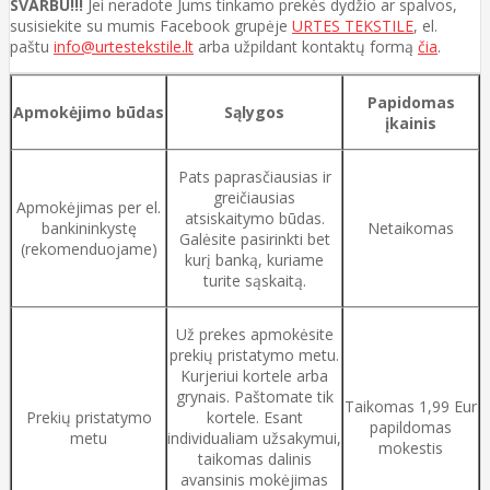
SVARBU!!!
Jei neradote Jums tinkamo prekės dydžio ar spalvos,
susisiekite su mumis Facebook grupėje
URTES TEKSTILE
, el.
paštu
info@urtestekstile.lt
arba užpildant kontaktų formą
čia
.
Papidomas
Apmokėjimo būdas
Sąlygos
įkainis
Pats paprasčiausias ir
greičiausias
Apmokėjimas per el.
atsiskaitymo būdas.
bankininkystę
Netaikomas
Galėsite pasirinkti bet
(rekomenduojame)
kurį banką, kuriame
turite sąskaitą.
Už prekes apmokėsite
prekių pristatymo metu.
Kurjeriui kortele arba
grynais. Paštomate tik
Taikomas 1,99 Eur
Prekių pristatymo
kortele. Esant
papildomas
metu
individualiam užsakymui,
mokestis
taikomas dalinis
avansinis mokėjimas