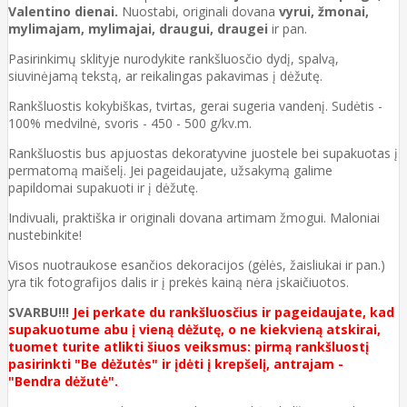
Valentino dienai.
Nuostabi, originali dovana
vyrui, žmonai,
mylimajam, mylimajai, draugui, draugei
ir pan.
Pasirinkimų sklityje nurodykite rankšluosčio dydį, spalvą,
siuvinėjamą tekstą, ar reikalingas pakavimas į dėžutę.
Rankšluostis kokybiškas, tvirtas, gerai sugeria vandenį. Sudėtis -
100% medvilnė, svoris - 450 - 500 g/kv.m.
Rankšluostis bus apjuostas dekoratyvine juostele bei supakuotas į
permatomą maišelį. Jei pageidaujate, užsakymą galime
papildomai supakuoti ir į dėžutę.
Indivuali, praktiška ir originali dovana artimam žmogui. Maloniai
nustebinkite!
Visos nuotraukose esančios dekoracijos (gėlės, žaisliukai ir pan.)
yra tik fotografijos dalis ir į prekės kainą nėra įskaičiuotos.
SVARBU!!!
Jei perkate du rankšluosčius ir pageidaujate, kad
supakuotume abu į vieną dėžutę, o ne kiekvieną atskirai,
tuomet turite atlikti šiuos veiksmus: pirmą rankšluostį
pasirinkti "Be dėžutės" ir įdėti į krepšelį, antrajam -
"Bendra dėžutė".