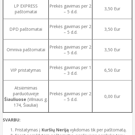
LP EXPRESS
Prekės gavimas per 2
3,50 Eur
paštomatai
– 5 d.d.
Prekės gavimas per 2
DPD paštomatai
3,50 Eur
– 5 d.d.
Prekės gavimas per 2
Omniva paštomatai
3,50 Eur
– 5 d.d.
Prekės gavimas per 1
VIP pristatymas
6,50 Eur
– 3 d.d.
Atsiėmimas
parduotuvėje
Prekės gavimas per 2
0,00 Eur
Šiauliuose
(Vilniaus g.
– 5 d.d.
174, Šiauliai)
SVARBU:
Pristatymas į
Kuršių Neriją
vykdomas tik per paštomatą.