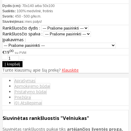
Dydis (cm):
70x140 arba 50x100
Sudėtis:
100% medvilnė, frotinis
Svoris:
450 - 500 g/kv.m.
Siuvinėjimas:
mes patys!
Rankšluosčio dydis :
Rankšluosčio spalva :
Įpakavimas :
00
€19
su PVM
Turite klausimų apie šią prekę?
Klauskite
Aprašymas
Apmokėjimo būdai
Pristatymo būdai
Priežiūra
(0) Atsiliepimai
Siuvinėtas rankšluostis "Velniukas"
Siuvinėtas rankšluostis puikiai tiks
artėjančios šventės proga,