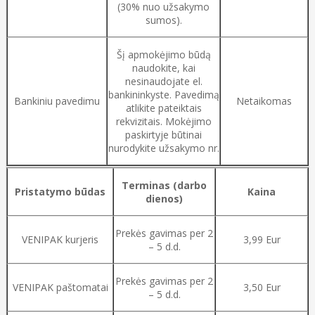
(30% nuo užsakymo
sumos).
Šį apmokėjimo būdą
naudokite, kai
nesinaudojate el.
bankininkyste. Pavedimą
Bankiniu pavedimu
Netaikomas
atlikite pateiktais
rekvizitais. Mokėjimo
paskirtyje būtinai
nurodykite užsakymo nr.
Terminas (darbo
Pristatymo būdas
Kaina
dienos)
Prekės gavimas per 2
VENIPAK kurjeris
3,99 Eur
– 5 d.d.
Prekės gavimas per 2
VENIPAK paštomatai
3,50 Eur
– 5 d.d.