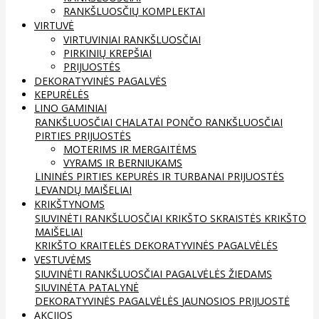
RANKŠLUOSČIŲ KOMPLEKTAI
VIRTUVĖ
VIRTUVINIAI RANKŠLUOSČIAI
PIRKINIŲ KREPŠIAI
PRIJUOSTĖS
DEKORATYVINĖS PAGALVĖS
KEPURĖLĖS
LINO GAMINIAI
RANKŠLUOSČIAI
CHALATAI
PONČO RANKŠLUOSČIAI
PIRTIES PRIJUOSTĖS
MOTERIMS IR MERGAITĖMS
VYRAMS IR BERNIUKAMS
LININĖS PIRTIES KEPURĖS IR TURBANAI
PRIJUOSTĖS
LEVANDŲ MAIŠELIAI
KRIKŠTYNOMS
SIUVINĖTI RANKŠLUOSČIAI
KRIKŠTO SKRAISTĖS
KRIKŠTO
MAIŠELIAI
KRIKŠTO KRAITELĖS
DEKORATYVINĖS PAGALVĖLĖS
VESTUVĖMS
SIUVINĖTI RANKŠLUOSČIAI
PAGALVĖLĖS ŽIEDAMS
SIUVINĖTA PATALYNĖ
DEKORATYVINĖS PAGALVĖLĖS
JAUNOSIOS PRIJUOSTĖ
AKCIJOS