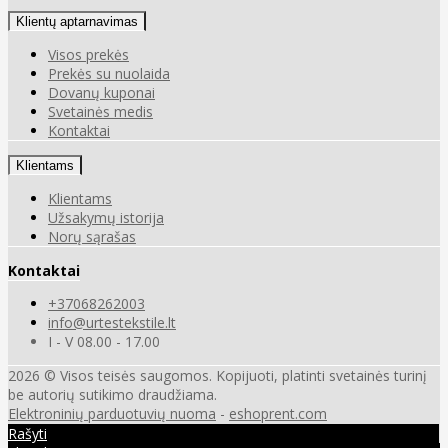
Klientų aptarnavimas
Visos prekės
Prekės su nuolaida
Dovanų kuponai
Svetainės medis
Kontaktai
Klientams
Klientams
Užsakymų istorija
Norų sąrašas
Kontaktai
+37068262003
info@urtestekstile.lt
I - V 08.00 - 17.00
2026 © Visos teisės saugomos. Kopijuoti, platinti svetainės turinį
be autorių sutikimo draudžiama.
Elektroninių parduotuvių nuoma
-
eshoprent.com
Rašyti