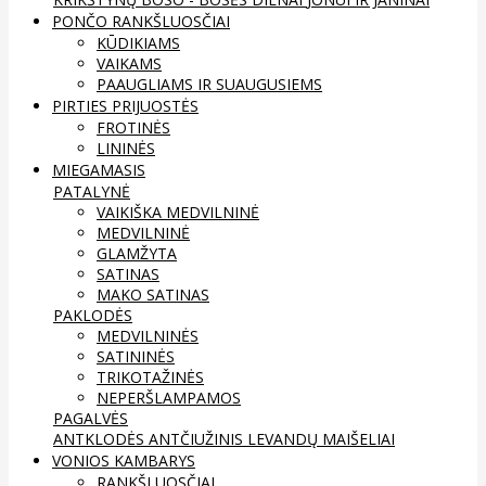
PONČO RANKŠLUOSČIAI
KŪDIKIAMS
VAIKAMS
PAAUGLIAMS IR SUAUGUSIEMS
PIRTIES PRIJUOSTĖS
FROTINĖS
LININĖS
MIEGAMASIS
PATALYNĖ
VAIKIŠKA MEDVILNINĖ
MEDVILNINĖ
GLAMŽYTA
SATINAS
MAKO SATINAS
PAKLODĖS
MEDVILNINĖS
SATININĖS
TRIKOTAŽINĖS
NEPERŠLAMPAMOS
PAGALVĖS
ANTKLODĖS
ANTČIUŽINIS
LEVANDŲ MAIŠELIAI
VONIOS KAMBARYS
RANKŠLUOSČIAI