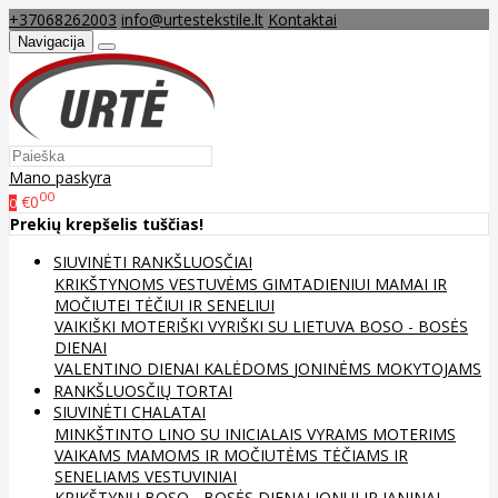
+37068262003
info@urtestekstile.lt
Kontaktai
Navigacija
Mano paskyra
00
€0
0
Prekių krepšelis tuščias!
SIUVINĖTI RANKŠLUOSČIAI
KRIKŠTYNOMS
VESTUVĖMS
GIMTADIENIUI
MAMAI IR
MOČIUTEI
TĖČIUI IR SENELIUI
VAIKIŠKI
MOTERIŠKI
VYRIŠKI
SU LIETUVA
BOSO - BOSĖS
DIENAI
VALENTINO DIENAI
KALĖDOMS
JONINĖMS
MOKYTOJAMS
RANKŠLUOSČIŲ TORTAI
SIUVINĖTI CHALATAI
MINKŠTINTO LINO
SU INICIALAIS
VYRAMS
MOTERIMS
VAIKAMS
MAMOMS IR MOČIUTĖMS
TĖČIAMS IR
SENELIAMS
VESTUVINIAI
KRIKŠTYNŲ
BOSO - BOSĖS DIENAI
JONUI IR JANINAI