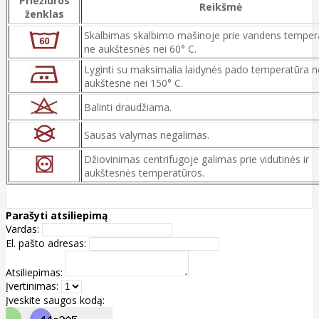
Priežiūros
Reikšmė
ženklas
Skalbimas skalbimo mašinoje prie vandens temper
ne aukštesnės nei 60° C.
Lyginti su maksimalia laidynės pado temperatūra n
aukštesne nei 150° C.
Balinti draudžiama.
Sausas valymas negalimas.
Džiovinimas centrifugoje galimas prie vidutinės ir
aukštesnės temperatūros.
Parašyti atsiliepimą
Vardas:
El. pašto adresas:
Atsiliepimas:
Įvertinimas:
Įveskite saugos kodą: