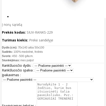
Į norų sąrašą
Prekės kodas:
SIUV-RANKS-229
Turimas kiekis:
Prekė sandėlyje
Dydis (cm):
70x140 arba 50x100
Sudėtis:
100% medvilnė, frotinis
Svoris:
450 - 500 g/kv.m.
Siuvinėjimas:
mes patys!
Rankšluosčio dydis :
Rankšluosčio spalva :
Įpakavimas :
Siuvinėjamas tekstas :