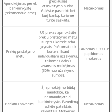
greičiausias
Apmokėjimas per el.
atsiskaitymo būdas.
bankininkystę
Netaikomas
Galėsite pasirinkti bet
(rekomenduojame)
kurį banką, kuriame
turite sąskaitą.
Už prekes apmokėsite
prekių pristatymo metu.
Kurjeriui kortele arba
grynais. Paštomate tik
Taikomas 1,99 Eur
Prekių pristatymo
kortele. Esant
papildomas
metu
individualiam užsakymui,
mokestis
taikomas dalinis
avansinis mokėjimas
(30% nuo užsakymo
sumos).
Šį apmokėjimo būdą
naudokite, kai
nesinaudojate el.
bankininkyste. Pavedimą
Bankiniu pavedimu
Netaikomas
atlikite pateiktais
rekvizitais. Mokėjimo