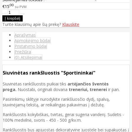
00
€15
su PVM
Turite klausimų apie šią prekę?
Klauskite
Aprašymas
Apmokėjimo būdai
Pristatymo būdai
Priežiūra
(0) Atsiliepimai
Siuvinėtas rankšluostis "Sportininkai"
Siuvinėtas rankšluostis puikiai tiks
artėjančios šventės
proga.
Nuostabi, originali dovana
treneriui, trenerei
ir pan.
Pasirinkimų sklityje nurodykite rankšluosčio dydį, spalvą,
siuvinėjamą tekstą, ar reikalingas pakavimas į dėžutę.
Rankšluostis kokybiškas, tvirtas, gerai sugeria vandenį. Sudėtis -
100% medvilnė, svoris - 450 - 500 g/kv.m.
Rankšluostis bus apjuostas dekoratyvine juostele bei supakuotas į