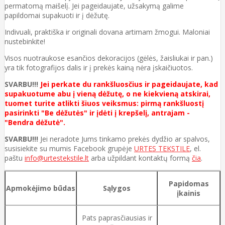
permatomą maišelį. Jei pageidaujate, užsakymą galime
papildomai supakuoti ir į dėžutę.
Indivuali, praktiška ir originali dovana artimam žmogui. Maloniai
nustebinkite!
Visos nuotraukose esančios dekoracijos (gėlės, žaisliukai ir pan.)
yra tik fotografijos dalis ir į prekės kainą nėra įskaičiuotos.
SVARBU!!!
Jei perkate du rankšluosčius ir pageidaujate, kad
supakuotume abu į vieną dėžutę, o ne kiekvieną atskirai,
tuomet turite atlikti šiuos veiksmus: pirmą rankšluostį
pasirinkti "Be dėžutės" ir įdėti į krepšelį, antrajam -
"Bendra dėžutė".
SVARBU!!!
Jei neradote Jums tinkamo prekės dydžio ar spalvos,
susisiekite su mumis Facebook grupėje
URTES TEKSTILE
, el.
paštu
info@urtestekstile.lt
arba užpildant kontaktų formą
čia
.
Papidomas
Apmokėjimo būdas
Sąlygos
įkainis
Pats paprasčiausias ir