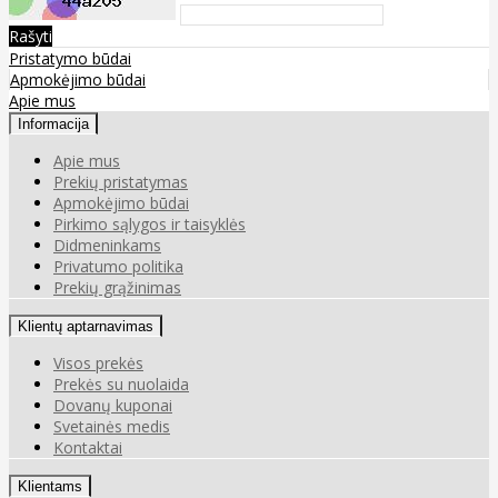
Rašyti
Pristatymo būdai
Apmokėjimo būdai
Apie mus
Informacija
Apie mus
Prekių pristatymas
Apmokėjimo būdai
Pirkimo sąlygos ir taisyklės
Didmeninkams
Privatumo politika
Prekių grąžinimas
Klientų aptarnavimas
Visos prekės
Prekės su nuolaida
Dovanų kuponai
Svetainės medis
Kontaktai
Klientams