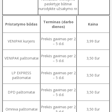
paskirtyje būtinai
nurodykite užsakymo nr.
Terminas (darbo
Pristatymo būdas
Kaina
dienos)
Prekės gavimas per 2
VENIPAK kurjeris
3,99 Eur
– 5 d.d.
Prekės gavimas per 2
VENIPAK paštomatai
3,50 Eur
– 5 d.d.
LP EXPRESS
Prekės gavimas per 2
3,50 Eur
paštomatai
– 5 d.d.
Prekės gavimas per 2
DPD paštomatai
3,50 Eur
– 5 d.d.
Prekės gavimas per 2
Omniva paštomatai
3,50 Eur
– 5 d.d.