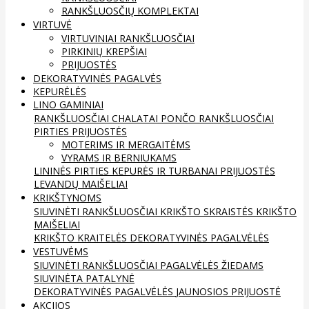
RANKŠLUOSČIŲ KOMPLEKTAI
VIRTUVĖ
VIRTUVINIAI RANKŠLUOSČIAI
PIRKINIŲ KREPŠIAI
PRIJUOSTĖS
DEKORATYVINĖS PAGALVĖS
KEPURĖLĖS
LINO GAMINIAI
RANKŠLUOSČIAI
CHALATAI
PONČO RANKŠLUOSČIAI
PIRTIES PRIJUOSTĖS
MOTERIMS IR MERGAITĖMS
VYRAMS IR BERNIUKAMS
LININĖS PIRTIES KEPURĖS IR TURBANAI
PRIJUOSTĖS
LEVANDŲ MAIŠELIAI
KRIKŠTYNOMS
SIUVINĖTI RANKŠLUOSČIAI
KRIKŠTO SKRAISTĖS
KRIKŠTO
MAIŠELIAI
KRIKŠTO KRAITELĖS
DEKORATYVINĖS PAGALVĖLĖS
VESTUVĖMS
SIUVINĖTI RANKŠLUOSČIAI
PAGALVĖLĖS ŽIEDAMS
SIUVINĖTA PATALYNĖ
DEKORATYVINĖS PAGALVĖLĖS
JAUNOSIOS PRIJUOSTĖ
AKCIJOS