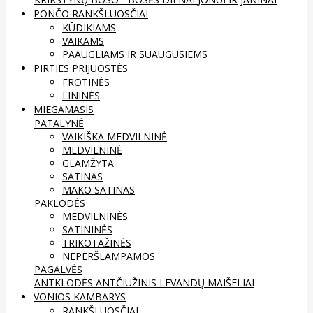
PONČO RANKŠLUOSČIAI
KŪDIKIAMS
VAIKAMS
PAAUGLIAMS IR SUAUGUSIEMS
PIRTIES PRIJUOSTĖS
FROTINĖS
LININĖS
MIEGAMASIS
PATALYNĖ
VAIKIŠKA MEDVILNINĖ
MEDVILNINĖ
GLAMŽYTA
SATINAS
MAKO SATINAS
PAKLODĖS
MEDVILNINĖS
SATININĖS
TRIKOTAŽINĖS
NEPERŠLAMPAMOS
PAGALVĖS
ANTKLODĖS
ANTČIUŽINIS
LEVANDŲ MAIŠELIAI
VONIOS KAMBARYS
RANKŠLUOSČIAI