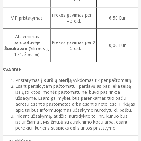
Prekės gavimas per 1
VIP pristatymas
6,50 Eur
– 3 d.d.
Atsiėmimas
parduotuvėje
Prekės gavimas per 2
0,00 Eur
Šiauliuose
(Vilniaus g.
– 5 d.d.
174, Šiauliai)
SVARBU:
Pristatymas į
Kuršių Neriją
vykdomas tik per paštomatą.
Esant perpildytam paštomatui, pardavėjas pasilieka teisę
išsiųsti kitos įmonės paštomatu nei buvo pasirinkta
užsakyme. Esant galimybei, bus parenkamas tuo pačiu
adresu esantis paštomatas arba esantis netoliese. Pirkėjas
apie tai bus informuojamas užsakyme nurodytu el. paštu.
Pildant užsakymą, atidžiai nurodykite tel. nr., kuriuo bus
išsiunčiama SMS žinutė su atrakinimo kodu arba, esant
poreikiui, kurjeris susisieks dėl siuntos pristatymo.