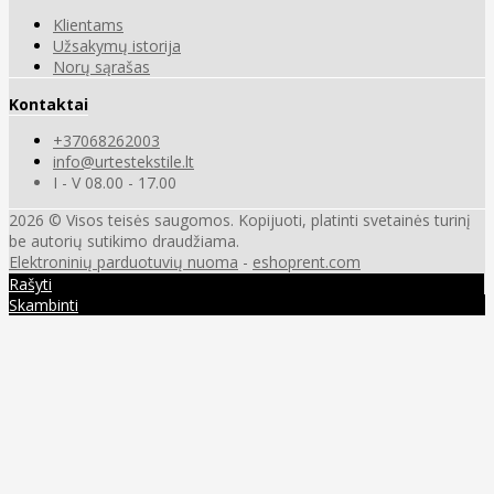
Klientams
Užsakymų istorija
Norų sąrašas
Kontaktai
+37068262003
info@urtestekstile.lt
I - V 08.00 - 17.00
2026 © Visos teisės saugomos. Kopijuoti, platinti svetainės turinį
be autorių sutikimo draudžiama.
Elektroninių parduotuvių nuoma
-
eshoprent.com
Rašyti
Skambinti