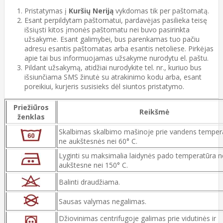
Pristatymas į
Kuršių Neriją
vykdomas tik per paštomatą.
Esant perpildytam paštomatui, pardavėjas pasilieka teisę
išsiųsti kitos įmonės paštomatu nei buvo pasirinkta
užsakyme. Esant galimybei, bus parenkamas tuo pačiu
adresu esantis paštomatas arba esantis netoliese. Pirkėjas
apie tai bus informuojamas užsakyme nurodytu el. paštu.
Pildant užsakymą, atidžiai nurodykite tel. nr., kuriuo bus
išsiunčiama SMS žinutė su atrakinimo kodu arba, esant
poreikiui, kurjeris susisieks dėl siuntos pristatymo.
Priežiūros
Reikšmė
ženklas
Skalbimas skalbimo mašinoje prie vandens temper
ne aukštesnės nei 60° C.
Lyginti su maksimalia laidynės pado temperatūra n
aukštesne nei 150° C.
Balinti draudžiama.
Sausas valymas negalimas.
Džiovinimas centrifugoje galimas prie vidutinės ir