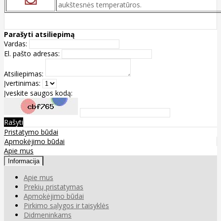
aukštesnės temperatūros.
Parašyti atsiliepimą
Vardas:
El. pašto adresas:
Atsiliepimas:
Įvertinimas:
Įveskite saugos kodą:
Rašyti
Pristatymo būdai
Apmokėjimo būdai
Apie mus
Informacija
Apie mus
Prekių pristatymas
Apmokėjimo būdai
Pirkimo sąlygos ir taisyklės
Didmeninkams