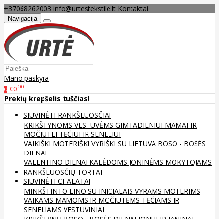
+37068262003
info@urtestekstile.lt
Kontaktai
Navigacija
Mano paskyra
00
€0
0
Prekių krepšelis tuščias!
SIUVINĖTI RANKŠLUOSČIAI
KRIKŠTYNOMS
VESTUVĖMS
GIMTADIENIUI
MAMAI IR
MOČIUTEI
TĖČIUI IR SENELIUI
VAIKIŠKI
MOTERIŠKI
VYRIŠKI
SU LIETUVA
BOSO - BOSĖS
DIENAI
VALENTINO DIENAI
KALĖDOMS
JONINĖMS
MOKYTOJAMS
RANKŠLUOSČIŲ TORTAI
SIUVINĖTI CHALATAI
MINKŠTINTO LINO
SU INICIALAIS
VYRAMS
MOTERIMS
VAIKAMS
MAMOMS IR MOČIUTĖMS
TĖČIAMS IR
SENELIAMS
VESTUVINIAI
KRIKŠTYNŲ
BOSO - BOSĖS DIENAI
JONUI IR JANINAI