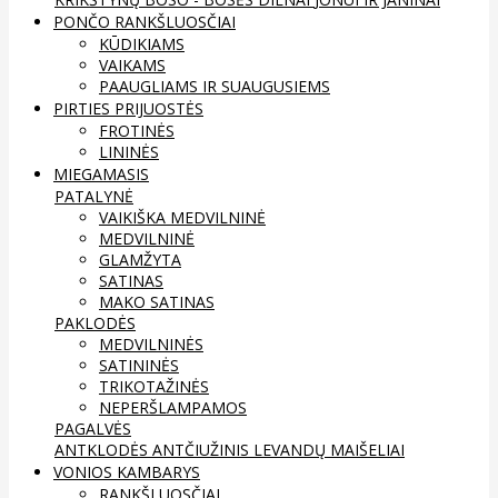
PONČO RANKŠLUOSČIAI
KŪDIKIAMS
VAIKAMS
PAAUGLIAMS IR SUAUGUSIEMS
PIRTIES PRIJUOSTĖS
FROTINĖS
LININĖS
MIEGAMASIS
PATALYNĖ
VAIKIŠKA MEDVILNINĖ
MEDVILNINĖ
GLAMŽYTA
SATINAS
MAKO SATINAS
PAKLODĖS
MEDVILNINĖS
SATININĖS
TRIKOTAŽINĖS
NEPERŠLAMPAMOS
PAGALVĖS
ANTKLODĖS
ANTČIUŽINIS
LEVANDŲ MAIŠELIAI
VONIOS KAMBARYS
RANKŠLUOSČIAI