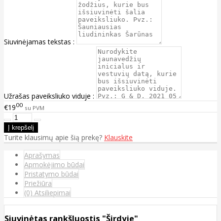
Siuvinėjamas tekstas :
Užrašas paveiksliuko viduje :
00
€19
su PVM
Turite klausimų apie šią prekę?
Klauskite
Aprašymas
Apmokėjimo būdai
Pristatymo būdai
Priežiūra
(0) Atsiliepimai
Siuvinėtas rankšluostis "Širdyje"