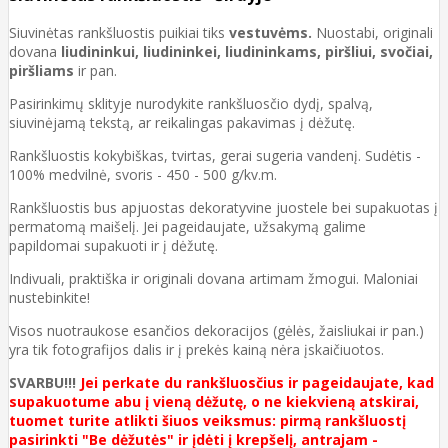
Siuvinėtas rankšluostis puikiai tiks
vestuvėms.
Nuostabi, originali
dovana
liudininkui, liudininkei, liudininkams, piršliui, svočiai,
piršliams
ir pan.
Pasirinkimų sklityje nurodykite rankšluosčio dydį, spalvą,
siuvinėjamą tekstą, ar reikalingas pakavimas į dėžutę.
Rankšluostis kokybiškas, tvirtas, gerai sugeria vandenį. Sudėtis -
100% medvilnė, svoris - 450 - 500 g/kv.m.
Rankšluostis bus apjuostas dekoratyvine juostele bei supakuotas į
permatomą maišelį. Jei pageidaujate, užsakymą galime
papildomai supakuoti ir į dėžutę.
Indivuali, praktiška ir originali dovana artimam žmogui. Maloniai
nustebinkite!
Visos nuotraukose esančios dekoracijos (gėlės, žaisliukai ir pan.)
yra tik fotografijos dalis ir į prekės kainą nėra įskaičiuotos.
SVARBU!!!
Jei perkate du rankšluosčius ir pageidaujate, kad
supakuotume abu į vieną dėžutę, o ne kiekvieną atskirai,
tuomet turite atlikti šiuos veiksmus: pirmą rankšluostį
pasirinkti "Be dėžutės" ir įdėti į krepšelį, antrajam -