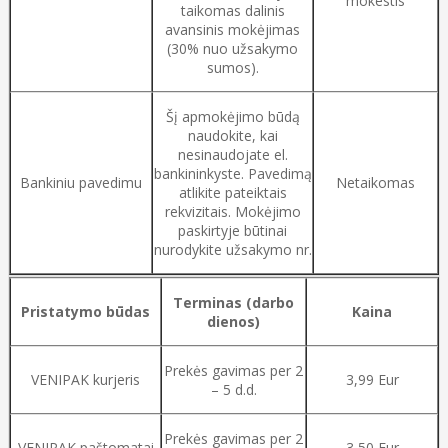
mokestis
taikomas dalinis
avansinis mokėjimas
(30% nuo užsakymo
sumos).
Šį apmokėjimo būdą
naudokite, kai
nesinaudojate el.
bankininkyste. Pavedimą
Bankiniu pavedimu
Netaikomas
atlikite pateiktais
rekvizitais. Mokėjimo
paskirtyje būtinai
nurodykite užsakymo nr.
Terminas (darbo
Pristatymo būdas
Kaina
dienos)
Prekės gavimas per 2
VENIPAK kurjeris
3,99 Eur
– 5 d.d.
Prekės gavimas per 2
VENIPAK paštomatai
3,50 Eur