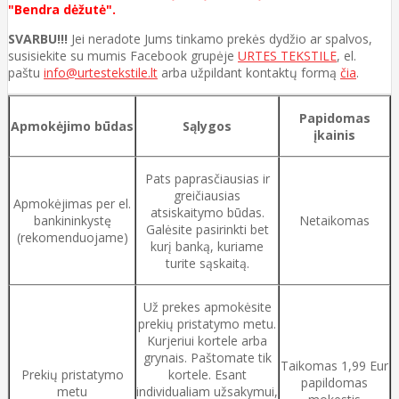
"Bendra dėžutė".
SVARBU!!!
Jei neradote Jums tinkamo prekės dydžio ar spalvos,
susisiekite su mumis Facebook grupėje
URTES TEKSTILE
, el.
paštu
info@urtestekstile.lt
arba užpildant kontaktų formą
čia
.
Papidomas
Apmokėjimo būdas
Sąlygos
įkainis
Pats paprasčiausias ir
greičiausias
Apmokėjimas per el.
atsiskaitymo būdas.
bankininkystę
Netaikomas
Galėsite pasirinkti bet
(rekomenduojame)
kurį banką, kuriame
turite sąskaitą.
Už prekes apmokėsite
prekių pristatymo metu.
Kurjeriui kortele arba
grynais. Paštomate tik
Taikomas 1,99 Eur
Prekių pristatymo
kortele. Esant
papildomas
metu
individualiam užsakymui,