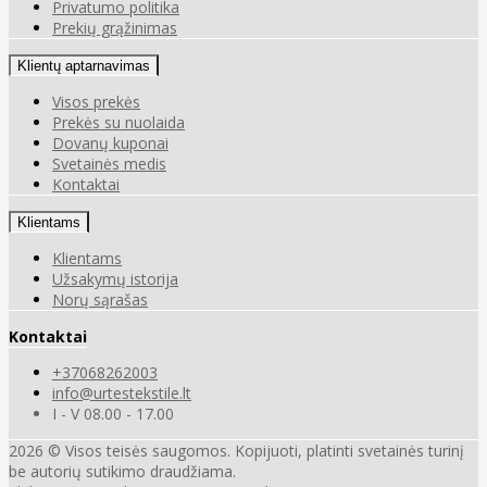
Privatumo politika
Prekių grąžinimas
Klientų aptarnavimas
Visos prekės
Prekės su nuolaida
Dovanų kuponai
Svetainės medis
Kontaktai
Klientams
Klientams
Užsakymų istorija
Norų sąrašas
Kontaktai
+37068262003
info@urtestekstile.lt
I - V 08.00 - 17.00
2026 © Visos teisės saugomos. Kopijuoti, platinti svetainės turinį
be autorių sutikimo draudžiama.