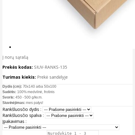
Į norų sąrašą
Prekės kodas:
SIUV-RANKS-135
Turimas kiekis:
Prekė sandėlyje
Dydis (cm):
70x140 arba 50x100
Sudėtis:
100% medvilnė, frotinis
Svoris:
450 - 500 g/kv.m.
Siuvinėjimas:
mes patys!
Rankšluosčio dydis :
Rankšluosčio spalva :
Įpakavimas :