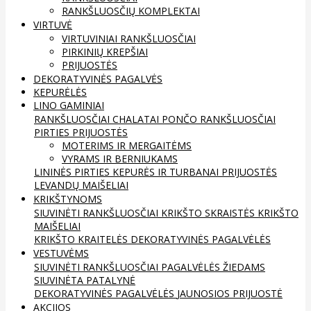
RANKŠLUOSČIŲ KOMPLEKTAI
VIRTUVĖ
VIRTUVINIAI RANKŠLUOSČIAI
PIRKINIŲ KREPŠIAI
PRIJUOSTĖS
DEKORATYVINĖS PAGALVĖS
KEPURĖLĖS
LINO GAMINIAI
RANKŠLUOSČIAI
CHALATAI
PONČO RANKŠLUOSČIAI
PIRTIES PRIJUOSTĖS
MOTERIMS IR MERGAITĖMS
VYRAMS IR BERNIUKAMS
LININĖS PIRTIES KEPURĖS IR TURBANAI
PRIJUOSTĖS
LEVANDŲ MAIŠELIAI
KRIKŠTYNOMS
SIUVINĖTI RANKŠLUOSČIAI
KRIKŠTO SKRAISTĖS
KRIKŠTO
MAIŠELIAI
KRIKŠTO KRAITELĖS
DEKORATYVINĖS PAGALVĖLĖS
VESTUVĖMS
SIUVINĖTI RANKŠLUOSČIAI
PAGALVĖLĖS ŽIEDAMS
SIUVINĖTA PATALYNĖ
DEKORATYVINĖS PAGALVĖLĖS
JAUNOSIOS PRIJUOSTĖ
AKCIJOS