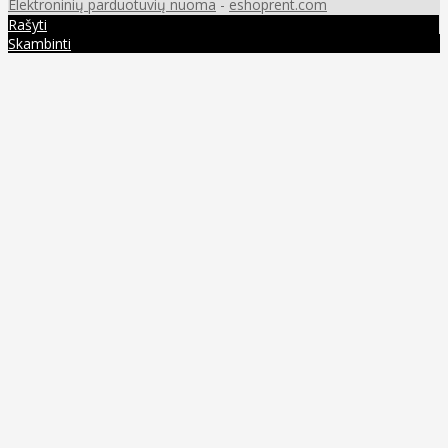
Elektroninių parduotuvių nuoma
-
eshoprent.com
Rašyti
Skambinti