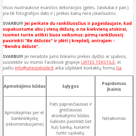
Visos nuotraukose esančios dekoracijos (gėlės, žaisliukai ir pan.)
yra tik fotografijos dalis ir į prekės kainą nėra įskaičiuotos.
SVARBU!!!
Jei perkate du rankšluosčius ir pageidaujate, kad
supakuotume abu į vieną dėžutę, o ne kiekvieną atskirai,
tuomet turite atlikti šiuos veiksmus: pirmą rankšluostį
pasirinkti "Be dėžutės" ir įdėti į krepšelį, antrajam -
"Bendra dėžutė".
SVARBU!!!
Jei neradote Jums tinkamo prekės dydžio ar spalvos,
susisiekite su mumis Facebook grupėje
URTES TEKSTILE
, el.
paštu
info@urtestekstile.lt
arba užpildant kontaktų formą
čia
.
Papidomas
Apmokėjimo būdas
Sąlygos
įkainis
Pats paprasčiausias ir
greičiausias
Apmokėjimas per el.
atsiskaitymo būdas.
bankininkystę
Netaikomas
Galėsite pasirinkti bet
(rekomenduojame)
kurį banką, kuriame
turite sąskaitą.