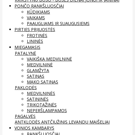
PONČO RANKŠLUOSČIAI
KŪDIKIAMS
VAIKAMS
PAAUGLIAMS IR SUAUGUSIEMS
PIRTIES PRIJUOSTĖS
FROTINĖS
LININĖS
MIEGAMASIS
PATALYNĖ
VAIKIŠKA MEDVILNINĖ
MEDVILNINĖ
GLAMŽYTA
SATINAS
MAKO SATINAS
PAKLODĖS
MEDVILNINĖS
SATININĖS
TRIKOTAŽINĖS
NEPERŠLAMPAMOS
PAGALVĖS
ANTKLODĖS
ANTČIUŽINIS
LEVANDŲ MAIŠELIAI
VONIOS KAMBARYS
RANKŠLUOSČIAI