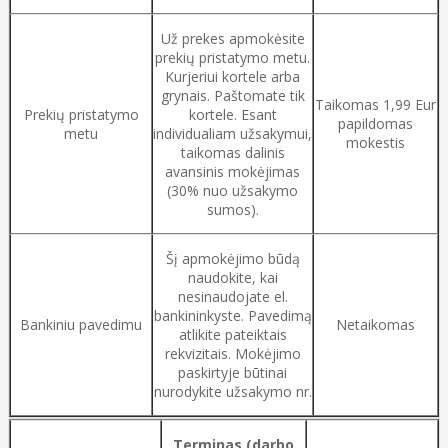
Už prekes apmokėsite
prekių pristatymo metu.
Kurjeriui kortele arba
grynais. Paštomate tik
Taikomas 1,99 Eur
Prekių pristatymo
kortele. Esant
papildomas
metu
individualiam užsakymui,
mokestis
taikomas dalinis
avansinis mokėjimas
(30% nuo užsakymo
sumos).
Šį apmokėjimo būdą
naudokite, kai
nesinaudojate el.
bankininkyste. Pavedimą
Bankiniu pavedimu
Netaikomas
atlikite pateiktais
rekvizitais. Mokėjimo
paskirtyje būtinai
nurodykite užsakymo nr.
Terminas (darbo