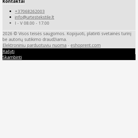
Kontaktai
+37068262003
info@urtestekstile.lt
I - V 08.00 - 17.00
2026 © Visos teisės saugomos. Kopijuoti, platinti svetainės turinį
be autorių sutikimo draudžiama.
Elektroninių parduotuvių nuoma
-
eshoprent.com
Rašyti
Skambinti