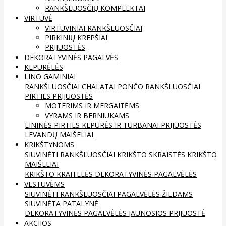
RANKŠLUOSČIŲ KOMPLEKTAI
VIRTUVĖ
VIRTUVINIAI RANKŠLUOSČIAI
PIRKINIŲ KREPŠIAI
PRIJUOSTĖS
DEKORATYVINĖS PAGALVĖS
KEPURĖLĖS
LINO GAMINIAI
RANKŠLUOSČIAI
CHALATAI
PONČO RANKŠLUOSČIAI
PIRTIES PRIJUOSTĖS
MOTERIMS IR MERGAITĖMS
VYRAMS IR BERNIUKAMS
LININĖS PIRTIES KEPURĖS IR TURBANAI
PRIJUOSTĖS
LEVANDŲ MAIŠELIAI
KRIKŠTYNOMS
SIUVINĖTI RANKŠLUOSČIAI
KRIKŠTO SKRAISTĖS
KRIKŠTO
MAIŠELIAI
KRIKŠTO KRAITELĖS
DEKORATYVINĖS PAGALVĖLĖS
VESTUVĖMS
SIUVINĖTI RANKŠLUOSČIAI
PAGALVĖLĖS ŽIEDAMS
SIUVINĖTA PATALYNĖ
DEKORATYVINĖS PAGALVĖLĖS
JAUNOSIOS PRIJUOSTĖ
AKCIJOS