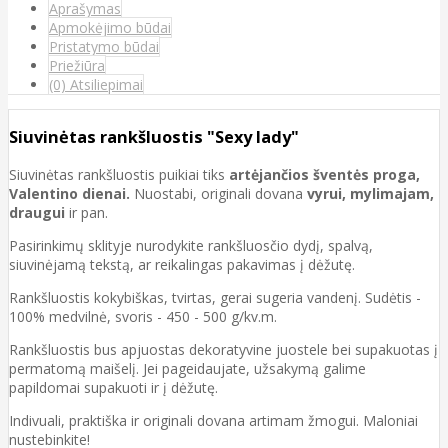
Aprašymas
Apmokėjimo būdai
Pristatymo būdai
Priežiūra
(0) Atsiliepimai
Siuvinėtas rankšluostis "Sexy lady"
Siuvinėtas rankšluostis puikiai tiks
artėjančios šventės proga,
Valentino dienai.
Nuostabi, originali dovana
vyrui, mylimajam,
draugui
ir pan.
Pasirinkimų sklityje nurodykite rankšluosčio dydį, spalvą,
siuvinėjamą tekstą, ar reikalingas pakavimas į dėžutę.
Rankšluostis kokybiškas, tvirtas, gerai sugeria vandenį. Sudėtis -
100% medvilnė, svoris - 450 - 500 g/kv.m.
Rankšluostis bus apjuostas dekoratyvine juostele bei supakuotas į
permatomą maišelį. Jei pageidaujate, užsakymą galime
papildomai supakuoti ir į dėžutę.
Indivuali, praktiška ir originali dovana artimam žmogui. Maloniai
nustebinkite!