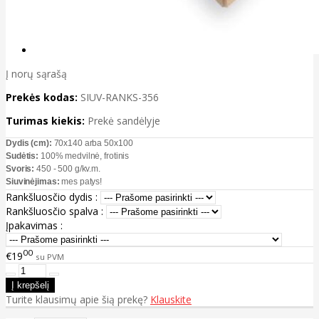
Į norų sąrašą
Prekės kodas:
SIUV-RANKS-356
Turimas kiekis:
Prekė sandėlyje
Dydis (cm):
70x140 arba 50x100
Sudėtis:
100% medvilnė, frotinis
Svoris:
450 - 500 g/kv.m.
Siuvinėjimas:
mes patys!
Rankšluosčio dydis :
Rankšluosčio spalva :
Įpakavimas :
00
€19
su PVM
Turite klausimų apie šią prekę?
Klauskite