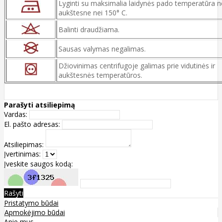
Lyginti su maksimalia laidynės pado temperatūra n
aukštesne nei 150° C.
Balinti draudžiama.
Sausas valymas negalimas.
Džiovinimas centrifugoje galimas prie vidutinės ir
aukštesnės temperatūros.
Parašyti atsiliepimą
Vardas:
El. pašto adresas:
Atsiliepimas:
Įvertinimas:
Įveskite saugos kodą:
Rašyti
Pristatymo būdai
Apmokėjimo būdai
Apie mus