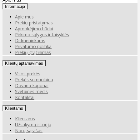
Informacija
Apie mus
Prekių pristatymas
Apmokėjimo būdai
Pirkimo sąlygos ir taisyklės
Didmeninkams
Privatumo politika
Prekių grąžinimas
Klientų aptarnavimas
Visos prekės
Prekės su nuolaida
Dovanų kuponai
Svetainės medis
Kontaktai
Klientams
Klientams
Užsakymų istorija
Norų sąrašas