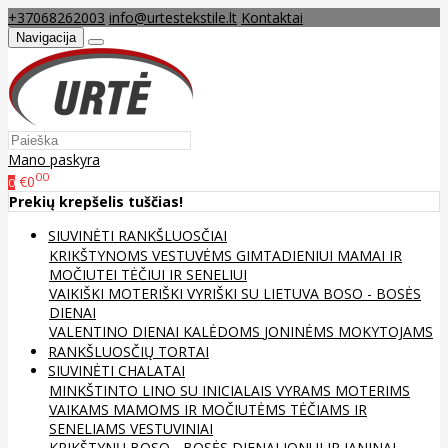
+37068262003
info@urtestekstile.lt
Kontaktai
Navigacija
Mano paskyra
00
€0
0
Prekių krepšelis tuščias!
SIUVINĖTI RANKŠLUOSČIAI
KRIKŠTYNOMS
VESTUVĖMS
GIMTADIENIUI
MAMAI IR
MOČIUTEI
TĖČIUI IR SENELIUI
VAIKIŠKI
MOTERIŠKI
VYRIŠKI
SU LIETUVA
BOSO - BOSĖS
DIENAI
VALENTINO DIENAI
KALĖDOMS
JONINĖMS
MOKYTOJAMS
RANKŠLUOSČIŲ TORTAI
SIUVINĖTI CHALATAI
MINKŠTINTO LINO
SU INICIALAIS
VYRAMS
MOTERIMS
VAIKAMS
MAMOMS IR MOČIUTĖMS
TĖČIAMS IR
SENELIAMS
VESTUVINIAI
KRIKŠTYNŲ
BOSO - BOSĖS DIENAI
JONUI IR JANINAI