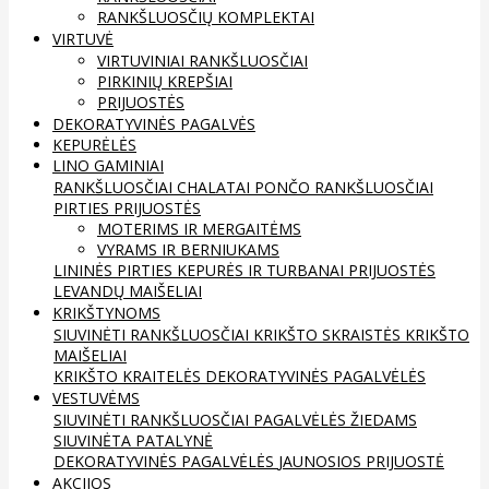
RANKŠLUOSČIŲ KOMPLEKTAI
VIRTUVĖ
VIRTUVINIAI RANKŠLUOSČIAI
PIRKINIŲ KREPŠIAI
PRIJUOSTĖS
DEKORATYVINĖS PAGALVĖS
KEPURĖLĖS
LINO GAMINIAI
RANKŠLUOSČIAI
CHALATAI
PONČO RANKŠLUOSČIAI
PIRTIES PRIJUOSTĖS
MOTERIMS IR MERGAITĖMS
VYRAMS IR BERNIUKAMS
LININĖS PIRTIES KEPURĖS IR TURBANAI
PRIJUOSTĖS
LEVANDŲ MAIŠELIAI
KRIKŠTYNOMS
SIUVINĖTI RANKŠLUOSČIAI
KRIKŠTO SKRAISTĖS
KRIKŠTO
MAIŠELIAI
KRIKŠTO KRAITELĖS
DEKORATYVINĖS PAGALVĖLĖS
VESTUVĖMS
SIUVINĖTI RANKŠLUOSČIAI
PAGALVĖLĖS ŽIEDAMS
SIUVINĖTA PATALYNĖ
DEKORATYVINĖS PAGALVĖLĖS
JAUNOSIOS PRIJUOSTĖ
AKCIJOS