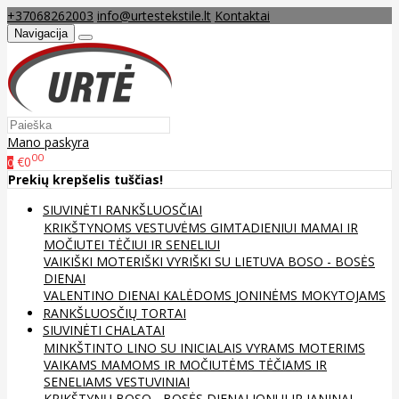
+37068262003
info@urtestekstile.lt
Kontaktai
Navigacija
Mano paskyra
00
€0
0
Prekių krepšelis tuščias!
SIUVINĖTI RANKŠLUOSČIAI
KRIKŠTYNOMS
VESTUVĖMS
GIMTADIENIUI
MAMAI IR
MOČIUTEI
TĖČIUI IR SENELIUI
VAIKIŠKI
MOTERIŠKI
VYRIŠKI
SU LIETUVA
BOSO - BOSĖS
DIENAI
VALENTINO DIENAI
KALĖDOMS
JONINĖMS
MOKYTOJAMS
RANKŠLUOSČIŲ TORTAI
SIUVINĖTI CHALATAI
MINKŠTINTO LINO
SU INICIALAIS
VYRAMS
MOTERIMS
VAIKAMS
MAMOMS IR MOČIUTĖMS
TĖČIAMS IR
SENELIAMS
VESTUVINIAI
KRIKŠTYNŲ
BOSO - BOSĖS DIENAI
JONUI IR JANINAI