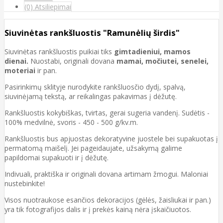
(0) Atsiliepimai
Siuvinėtas rankšluostis "Ramunėlių širdis"
Siuvinėtas rankšluostis puikiai tiks
gimtadieniui, mamos
dienai.
Nuostabi, originali dovana
mamai, močiutei, senelei,
moteriai
ir pan.
Pasirinkimų sklityje nurodykite rankšluosčio dydį, spalvą,
siuvinėjamą tekstą, ar reikalingas pakavimas į dėžutę.
Rankšluostis kokybiškas, tvirtas, gerai sugeria vandenį. Sudėtis -
100% medvilnė, svoris - 450 - 500 g/kv.m.
Rankšluostis bus apjuostas dekoratyvine juostele bei supakuotas į
permatomą maišelį. Jei pageidaujate, užsakymą galime
papildomai supakuoti ir į dėžutę.
Indivuali, praktiška ir originali dovana artimam žmogui. Maloniai
nustebinkite!
Visos nuotraukose esančios dekoracijos (gėlės, žaisliukai ir pan.)
yra tik fotografijos dalis ir į prekės kainą nėra įskaičiuotos.