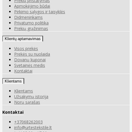
Prekių pristatymas
Apmokėjimo būdai
Pirkimo sąlygos ir taisyklės
Didmeninkams
Privatumo politika
Prekių grąžinimas
Klientų aptarnavimas
Visos prekės
Prekės su nuolaida
Dovanų kuponai
Svetainės medis
Kontaktai
Klientams
Klientams
Užsakymų istorija
Norų sąrašas
Kontaktai
+37068262003
info@urtestekstile.lt