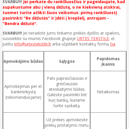
SVARBU!!!
Jei perkate du rankšluosčius ir pageidaujate, kad
supakuotume abu į vieną dėžutę, o ne kiekvieną atskirai,
tuomet turite atlikti šiuos veiksmus: pirmą rankšluostį
pasirinkti "Be dėžutės" ir įdėti į krepšelį, antrajam -
"Bendra dėžutė".
SVARBU!!!
Jei neradote Jums tinkamo prekės dydžio ar spalvos,
susisiekite su mumis Facebook grupėje
URTES TEKSTILE
, el.
paštu
info@urtestekstile.lt
arba užpildant kontaktų formą
čia
.
Papidomas
Apmokėjimo būdas
Sąlygos
įkainis
Pats paprasčiausias ir
greičiausias
Apmokėjimas per el.
atsiskaitymo būdas.
bankininkystę
Netaikomas
Galėsite pasirinkti bet
(rekomenduojame)
kurį banką, kuriame
turite sąskaitą.
Už prekes apmokėsite
prekių pristatymo metu.