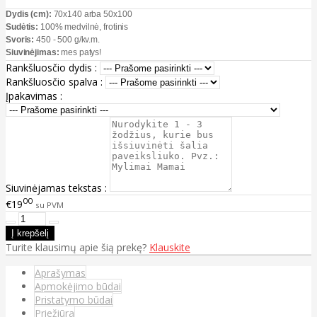
Dydis (cm):
70x140 arba 50x100
Sudėtis:
100% medvilnė, frotinis
Svoris:
450 - 500 g/kv.m.
Siuvinėjimas:
mes patys!
Rankšluosčio dydis :
Rankšluosčio spalva :
Įpakavimas :
Siuvinėjamas tekstas :
00
€19
su PVM
Turite klausimų apie šią prekę?
Klauskite
Aprašymas
Apmokėjimo būdai
Pristatymo būdai
Priežiūra