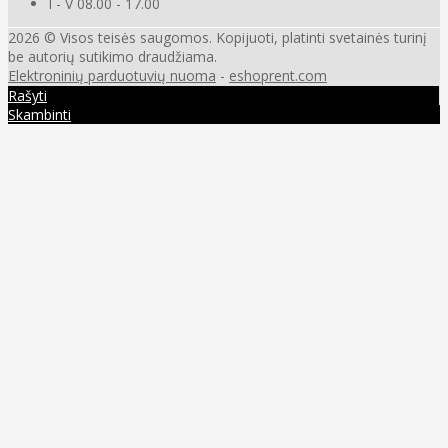
I - V 08.00 - 17.00
2026 © Visos teisės saugomos. Kopijuoti, platinti svetainės turinį
be autorių sutikimo draudžiama.
Elektroninių parduotuvių nuoma
-
eshoprent.com
Rašyti
Skambinti