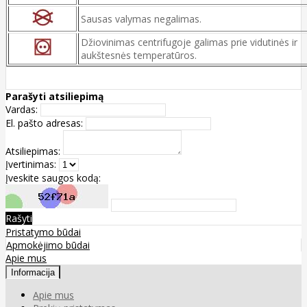
Sausas valymas negalimas.
Džiovinimas centrifugoje galimas prie vidutinės ir
aukštesnės temperatūros.
Parašyti atsiliepimą
Vardas:
El. pašto adresas:
Atsiliepimas:
Įvertinimas:
Įveskite saugos kodą:
Rašyti
Pristatymo būdai
Apmokėjimo būdai
Apie mus
Informacija
Apie mus