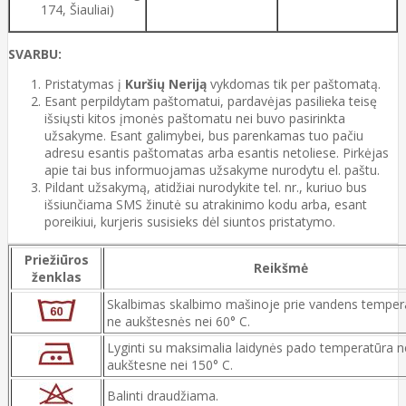
174, Šiauliai)
SVARBU:
Pristatymas į
Kuršių Neriją
vykdomas tik per paštomatą.
Esant perpildytam paštomatui, pardavėjas pasilieka teisę
išsiųsti kitos įmonės paštomatu nei buvo pasirinkta
užsakyme. Esant galimybei, bus parenkamas tuo pačiu
adresu esantis paštomatas arba esantis netoliese. Pirkėjas
apie tai bus informuojamas užsakyme nurodytu el. paštu.
Pildant užsakymą, atidžiai nurodykite tel. nr., kuriuo bus
išsiunčiama SMS žinutė su atrakinimo kodu arba, esant
poreikiui, kurjeris susisieks dėl siuntos pristatymo.
Priežiūros
Reikšmė
ženklas
Skalbimas skalbimo mašinoje prie vandens temper
ne aukštesnės nei 60° C.
Lyginti su maksimalia laidynės pado temperatūra n
aukštesne nei 150° C.
Balinti draudžiama.