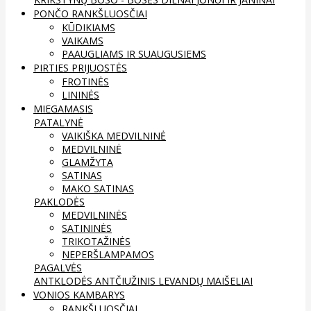
PONČO RANKŠLUOSČIAI
KŪDIKIAMS
VAIKAMS
PAAUGLIAMS IR SUAUGUSIEMS
PIRTIES PRIJUOSTĖS
FROTINĖS
LININĖS
MIEGAMASIS
PATALYNĖ
VAIKIŠKA MEDVILNINĖ
MEDVILNINĖ
GLAMŽYTA
SATINAS
MAKO SATINAS
PAKLODĖS
MEDVILNINĖS
SATININĖS
TRIKOTAŽINĖS
NEPERŠLAMPAMOS
PAGALVĖS
ANTKLODĖS
ANTČIUŽINIS
LEVANDŲ MAIŠELIAI
VONIOS KAMBARYS
RANKŠLUOSČIAI