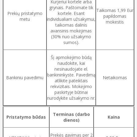
Kurjeriui kortele arba
grynais. Paštomate tik
Taikomas 1,99 Eur
Prekių pristatymo
kortele. Esant
papildomas
metu
individualiam užsakymui,
mokestis
taikomas dalinis
avansinis mokėjimas
(30% nuo užsakymo
sumos).
Šį apmokėjimo būdą
naudokite, kai
nesinaudojate el.
bankininkyste. Pavedimą
Bankiniu pavedimu
Netaikomas
atlikite pateiktais
rekvizitais. Mokėjimo
paskirtyje būtinai
nurodykite užsakymo nr.
Terminas (darbo
Pristatymo būdas
Kaina
dienos)
Prekės gavimas per 2