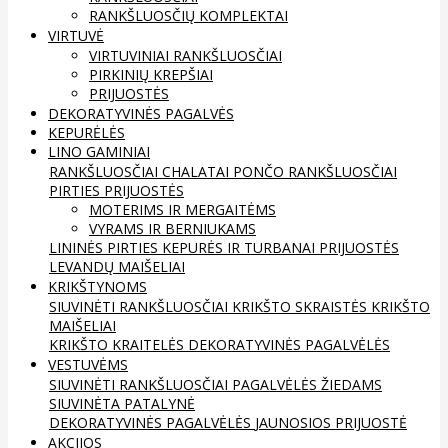
RANKŠLUOSČIŲ KOMPLEKTAI
VIRTUVĖ
VIRTUVINIAI RANKŠLUOSČIAI
PIRKINIŲ KREPŠIAI
PRIJUOSTĖS
DEKORATYVINĖS PAGALVĖS
KEPURĖLĖS
LINO GAMINIAI
RANKŠLUOSČIAI
CHALATAI
PONČO RANKŠLUOSČIAI
PIRTIES PRIJUOSTĖS
MOTERIMS IR MERGAITĖMS
VYRAMS IR BERNIUKAMS
LININĖS PIRTIES KEPURĖS IR TURBANAI
PRIJUOSTĖS
LEVANDŲ MAIŠELIAI
KRIKŠTYNOMS
SIUVINĖTI RANKŠLUOSČIAI
KRIKŠTO SKRAISTĖS
KRIKŠTO
MAIŠELIAI
KRIKŠTO KRAITELĖS
DEKORATYVINĖS PAGALVĖLĖS
VESTUVĖMS
SIUVINĖTI RANKŠLUOSČIAI
PAGALVĖLĖS ŽIEDAMS
SIUVINĖTA PATALYNĖ
DEKORATYVINĖS PAGALVĖLĖS
JAUNOSIOS PRIJUOSTĖ
AKCIJOS