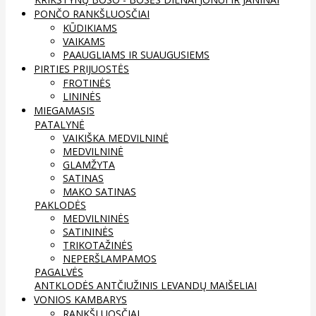
PONČO RANKŠLUOSČIAI
KŪDIKIAMS
VAIKAMS
PAAUGLIAMS IR SUAUGUSIEMS
PIRTIES PRIJUOSTĖS
FROTINĖS
LININĖS
MIEGAMASIS
PATALYNĖ
VAIKIŠKA MEDVILNINĖ
MEDVILNINĖ
GLAMŽYTA
SATINAS
MAKO SATINAS
PAKLODĖS
MEDVILNINĖS
SATININĖS
TRIKOTAŽINĖS
NEPERŠLAMPAMOS
PAGALVĖS
ANTKLODĖS
ANTČIUŽINIS
LEVANDŲ MAIŠELIAI
VONIOS KAMBARYS
RANKŠLUOSČIAI