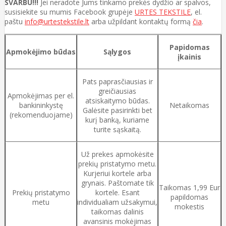
SVARBU!!!
Jei neradote Jums tinkamo prekės dydžio ar spalvos,
susisiekite su mumis Facebook grupėje
URTES TEKSTILE
, el.
paštu
info@urtestekstile.lt
arba užpildant kontaktų formą
čia
.
Papidomas
Apmokėjimo būdas
Sąlygos
įkainis
Pats paprasčiausias ir
greičiausias
Apmokėjimas per el.
atsiskaitymo būdas.
bankininkystę
Netaikomas
Galėsite pasirinkti bet
(rekomenduojame)
kurį banką, kuriame
turite sąskaitą.
Už prekes apmokėsite
prekių pristatymo metu.
Kurjeriui kortele arba
grynais. Paštomate tik
Taikomas 1,99 Eur
Prekių pristatymo
kortele. Esant
papildomas
metu
individualiam užsakymui,
mokestis
taikomas dalinis
avansinis mokėjimas