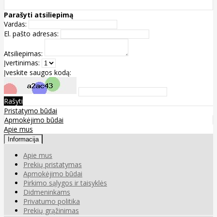
Parašyti atsiliepimą
Vardas:
El. pašto adresas:
Atsiliepimas:
Įvertinimas:
Įveskite saugos kodą:
Rašyti
Pristatymo būdai
Apmokėjimo būdai
Apie mus
Informacija
Apie mus
Prekių pristatymas
Apmokėjimo būdai
Pirkimo sąlygos ir taisyklės
Didmeninkams
Privatumo politika
Prekių grąžinimas