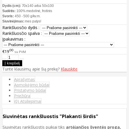
Dydis (cm):
70x140 arba 50x100
Sudėtis:
100% medvilnė, frotinis
Svoris:
450 - 500 g/kv.m.
Siuvinėjimas:
mes patys!
Rankšluosčio dydis :
Rankšluosčio spalva :
Įpakavimas :
00
€19
su PVM
Turite klausimų apie šią prekę?
Klauskite
Aprašymas
Apmokėjimo būdai
Pristatymo būdai
Priežiūra
(0) Atsiliepimai
Siuvinėtas rankšluostis "Plakanti širdis"
Siuvinėtas rankšluostis puikiai tiks
artėjančios šventės proga,