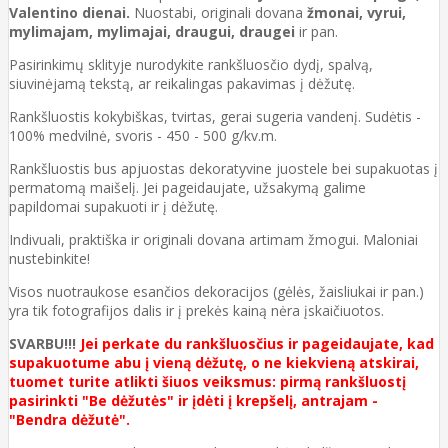
Valentino dienai.
Nuostabi, originali dovana
žmonai, vyrui,
mylimajam, mylimajai, draugui, draugei
ir pan.
Pasirinkimų sklityje nurodykite rankšluosčio dydį, spalvą,
siuvinėjamą tekstą, ar reikalingas pakavimas į dėžutę.
Rankšluostis kokybiškas, tvirtas, gerai sugeria vandenį. Sudėtis -
100% medvilnė, svoris - 450 - 500 g/kv.m.
Rankšluostis bus apjuostas dekoratyvine juostele bei supakuotas į
permatomą maišelį. Jei pageidaujate, užsakymą galime
papildomai supakuoti ir į dėžutę.
Indivuali, praktiška ir originali dovana artimam žmogui. Maloniai
nustebinkite!
Visos nuotraukose esančios dekoracijos (gėlės, žaisliukai ir pan.)
yra tik fotografijos dalis ir į prekės kainą nėra įskaičiuotos.
SVARBU!!!
Jei perkate du rankšluosčius ir pageidaujate, kad
supakuotume abu į vieną dėžutę, o ne kiekvieną atskirai,
tuomet turite atlikti šiuos veiksmus: pirmą rankšluostį
pasirinkti "Be dėžutės" ir įdėti į krepšelį, antrajam -
"Bendra dėžutė".