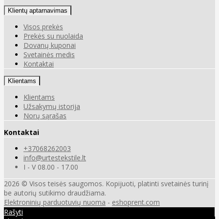
Klientų aptarnavimas
Visos prekės
Prekės su nuolaida
Dovanų kuponai
Svetainės medis
Kontaktai
Klientams
Klientams
Užsakymų istorija
Norų sąrašas
Kontaktai
+37068262003
info@urtestekstile.lt
I - V 08.00 - 17.00
2026 © Visos teisės saugomos. Kopijuoti, platinti svetainės turinį
be autorių sutikimo draudžiama.
Elektroninių parduotuvių nuoma
-
eshoprent.com
Rašyti