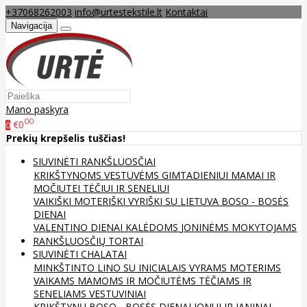
+37068262003
info@urtestekstile.lt
Kontaktai
Navigacija
Mano paskyra
00
€0
0
Prekių krepšelis tuščias!
SIUVINĖTI RANKŠLUOSČIAI
KRIKŠTYNOMS
VESTUVĖMS
GIMTADIENIUI
MAMAI IR
MOČIUTEI
TĖČIUI IR SENELIUI
VAIKIŠKI
MOTERIŠKI
VYRIŠKI
SU LIETUVA
BOSO - BOSĖS
DIENAI
VALENTINO DIENAI
KALĖDOMS
JONINĖMS
MOKYTOJAMS
RANKŠLUOSČIŲ TORTAI
SIUVINĖTI CHALATAI
MINKŠTINTO LINO
SU INICIALAIS
VYRAMS
MOTERIMS
VAIKAMS
MAMOMS IR MOČIUTĖMS
TĖČIAMS IR
SENELIAMS
VESTUVINIAI
KRIKŠTYNŲ
BOSO - BOSĖS DIENAI
JONUI IR JANINAI