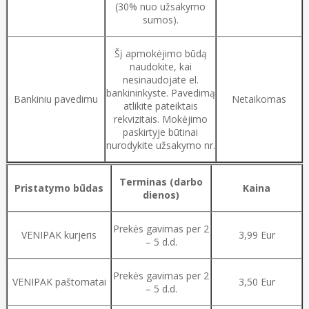
(30% nuo užsakymo
sumos).
Šį apmokėjimo būdą
naudokite, kai
nesinaudojate el.
bankininkyste. Pavedimą
Bankiniu pavedimu
Netaikomas
atlikite pateiktais
rekvizitais. Mokėjimo
paskirtyje būtinai
nurodykite užsakymo nr.
Terminas (darbo
Pristatymo būdas
Kaina
dienos)
Prekės gavimas per 2
VENIPAK kurjeris
3,99 Eur
– 5 d.d.
Prekės gavimas per 2
VENIPAK paštomatai
3,50 Eur
– 5 d.d.