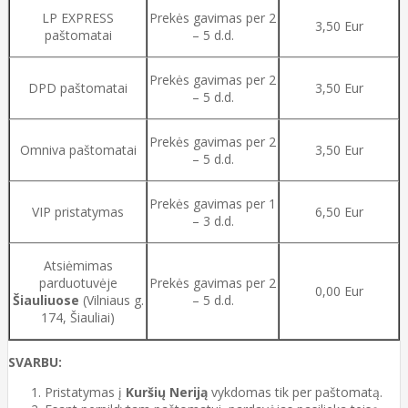
LP EXPRESS
Prekės gavimas per 2
3,50 Eur
paštomatai
– 5 d.d.
Prekės gavimas per 2
DPD paštomatai
3,50 Eur
– 5 d.d.
Prekės gavimas per 2
Omniva paštomatai
3,50 Eur
– 5 d.d.
Prekės gavimas per 1
VIP pristatymas
6,50 Eur
– 3 d.d.
Atsiėmimas
parduotuvėje
Prekės gavimas per 2
0,00 Eur
Šiauliuose
(Vilniaus g.
– 5 d.d.
174, Šiauliai)
SVARBU:
Pristatymas į
Kuršių Neriją
vykdomas tik per paštomatą.