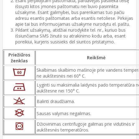
Esant perpildytam paštomatui, pardavėjas pasilieka teisę
išsiųsti kitos įmonės paštomatu nei buvo pasirinkta
užsakyme. Esant galimybei, bus parenkamas tuo pačiu
adresu esantis paštomatas arba esantis netoliese. Pirkėjas
apie tai bus informuojamas užsakyme nurodytu el. paštu.
Pildant užsakymą, atidžiai nurodykite tel. nr., kuriuo bus
išsiunčiama SMS žinutė su atrakinimo kodu arba, esant
poreikiui, kurjeris susisieks dėl siuntos pristatymo.
Priežiūros
Reikšmė
ženklas
Skalbimas skalbimo mašinoje prie vandens temper
ne aukštesnės nei 60° C.
Lyginti su maksimalia laidynės pado temperatūra n
aukštesne nei 150° C.
Balinti draudžiama.
Sausas valymas negalimas.
Džiovinimas centrifugoje galimas prie vidutinės ir
aukštesnės temperatūros.