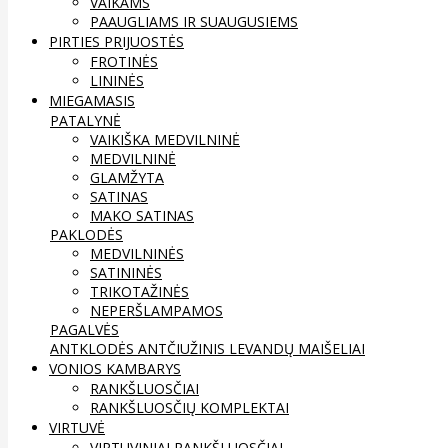
VAIKAMS
PAAUGLIAMS IR SUAUGUSIEMS
PIRTIES PRIJUOSTĖS
FROTINĖS
LININĖS
MIEGAMASIS
PATALYNĖ
VAIKIŠKA MEDVILNINĖ
MEDVILNINĖ
GLAMŽYTA
SATINAS
MAKO SATINAS
PAKLODĖS
MEDVILNINĖS
SATININĖS
TRIKOTAŽINĖS
NEPERŠLAMPAMOS
PAGALVĖS
ANTKLODĖS
ANTČIUŽINIS
LEVANDŲ MAIŠELIAI
VONIOS KAMBARYS
RANKŠLUOSČIAI
RANKŠLUOSČIŲ KOMPLEKTAI
VIRTUVĖ
VIRTUVINIAI RANKŠLUOSČIAI