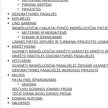
PIRKINIŲ KREPŠIAI
PRIJUOSTĖS
DEKORATYVINĖS PAGALVĖS
KEPURĖLĖS
LINO GAMINIAI
RANKŠLUOSČIAI
CHALATAI
PONČO RANKŠLUOSČIAI
PIRTIE
MOTERIMS IR MERGAITĖMS
VYRAMS IR BERNIUKAMS
LININĖS PIRTIES KEPURĖS IR TURBANAI
PRIJUOSTĖS
LEVAN
KRIKŠTYNOMS
SIUVINĖTI RANKŠLUOSČIAI
KRIKŠTO SKRAISTĖS
KRIKŠTO M
KRIKŠTO KRAITELĖS
DEKORATYVINĖS PAGALVĖLĖS
VESTUVĖMS
SIUVINĖTI RANKŠLUOSČIAI
PAGALVĖLĖS ŽIEDAMS
SIUVINĖ
DEKORATYVINĖS PAGALVĖLĖS
JAUNOSIOS PRIJUOSTĖ
AKCIJOS
PATALYNĖS IŠPARDAVIMAS
VAIKIŠKA
VESTUVIŲ DOVANOS
JONINIŲ PROGA
TĖČIO DIENAI
BOSO DIENOS PROGA
DOVANŲ KUPONAI
NAUJIENOS