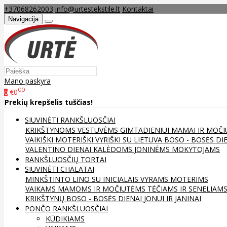
+37068262003
info@urtestekstile.lt
Kontaktai
Navigacija
Mano paskyra
00
€0
0
Prekių krepšelis tuščias!
SIUVINĖTI RANKŠLUOSČIAI
KRIKŠTYNOMS
VESTUVĖMS
GIMTADIENIUI
MAMAI IR MOČI
VAIKIŠKI
MOTERIŠKI
VYRIŠKI
SU LIETUVA
BOSO - BOSĖS DI
VALENTINO DIENAI
KALĖDOMS
JONINĖMS
MOKYTOJAMS
RANKŠLUOSČIŲ TORTAI
SIUVINĖTI CHALATAI
MINKŠTINTO LINO
SU INICIALAIS
VYRAMS
MOTERIMS
VAIKAMS
MAMOMS IR MOČIUTĖMS
TĖČIAMS IR SENELIAM
KRIKŠTYNŲ
BOSO - BOSĖS DIENAI
JONUI IR JANINAI
PONČO RANKŠLUOSČIAI
KŪDIKIAMS