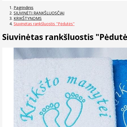
Pagrindinis
SIUVINĖTI RANKŠLUOSČIAI
KRIKŠTYNOMS
Siuvinėtas rankšluostis "Pėdutės"
Siuvinėtas rankšluostis "Pėdut