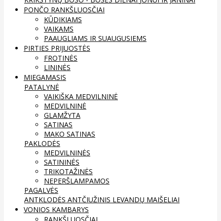
PONČO RANKŠLUOSČIAI
KŪDIKIAMS
VAIKAMS
PAAUGLIAMS IR SUAUGUSIEMS
PIRTIES PRIJUOSTĖS
FROTINĖS
LININĖS
MIEGAMASIS
PATALYNĖ
VAIKIŠKA MEDVILNINĖ
MEDVILNINĖ
GLAMŽYTA
SATINAS
MAKO SATINAS
PAKLODĖS
MEDVILNINĖS
SATININĖS
TRIKOTAŽINĖS
NEPERŠLAMPAMOS
PAGALVĖS
ANTKLODĖS
ANTČIUŽINIS
LEVANDŲ MAIŠELIAI
VONIOS KAMBARYS
RANKŠLUOSČIAI