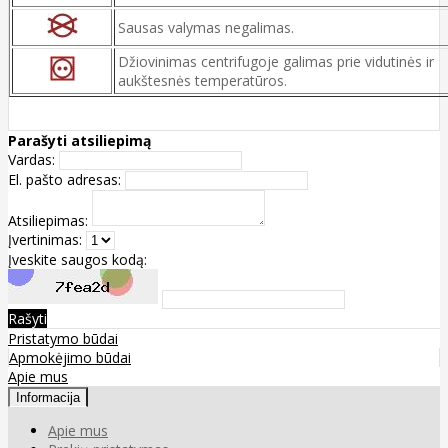
Sausas valymas negalimas.
Džiovinimas centrifugoje galimas prie vidutinės ir
aukštesnės temperatūros.
Parašyti atsiliepimą
Vardas:
El. pašto adresas:
Atsiliepimas:
Įvertinimas:
Įveskite saugos kodą:
Rašyti
Pristatymo būdai
Apmokėjimo būdai
Apie mus
Informacija
Apie mus