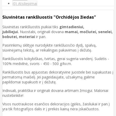
(0) Atsiliepimai
Siuvinėtas rankšluostis "Orchidėjos žiedas"
Siuvinėtas rankšluostis puikiai tiks
gimtadieniui,
jubiliejui.
Nuostabi, originali dovana
mamai, močiutei, senelei,
bobutei, moteriai
ir pan.
Pasirinkimų sklityje nurodykite rankšluosčio dydį, spalvą,
siuvinėjamą tekstą, ar reikalingas pakavimas į dėžutę.
Rankšluostis kokybiškas, tvirtas, gerai sugeria vandenį. Sudėtis -
100% medvilnė, svoris - 450 - 500 g/kv.m.
Rankšluostis bus apjuostas dekoratyvine juostele bei supakuotas į
permatomą maišelį. Jei pageidaujate, užsakymą galime
papildomai supakuoti ir į dėžutę.
Indivuali, praktiška ir originali dovana artimam žmogui. Maloniai
nustebinkite!
Visos nuotraukose esančios dekoracijos (gėlės, žaisliukai ir pan.)
yra tik fotografijos dalis ir į prekės kainą nėra įskaičiuotos.