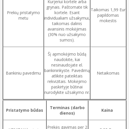
Kurjeriui kortele arba
grynais. Paštomate tik
Taikomas 1,99 Eur
Prekių pristatymo
kortele. Esant
papildomas
metu
individualiam užsakymui,
mokestis
taikomas dalinis
avansinis mokėjimas
(30% nuo užsakymo
sumos).
Šį apmokėjimo būdą
naudokite, kai
nesinaudojate el.
bankininkyste. Pavedimą
Bankiniu pavedimu
Netaikomas
atlikite pateiktais
rekvizitais. Mokėjimo
paskirtyje būtinai
nurodykite užsakymo nr.
Terminas (darbo
Pristatymo būdas
Kaina
dienos)
Prekės gavimas per 2