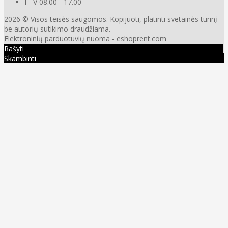
I - V 08.00 - 17.00
2026 © Visos teisės saugomos. Kopijuoti, platinti svetainės turinį
be autorių sutikimo draudžiama.
Elektroninių parduotuvių nuoma
-
eshoprent.com
Rašyti
Skambinti