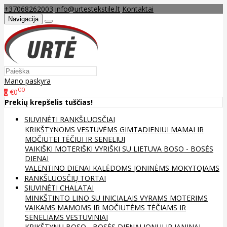
+37068262003
info@urtestekstile.lt
Kontaktai
Navigacija
Mano paskyra
00
€0
0
Prekių krepšelis tuščias!
SIUVINĖTI RANKŠLUOSČIAI
KRIKŠTYNOMS
VESTUVĖMS
GIMTADIENIUI
MAMAI IR
MOČIUTEI
TĖČIUI IR SENELIUI
VAIKIŠKI
MOTERIŠKI
VYRIŠKI
SU LIETUVA
BOSO - BOSĖS
DIENAI
VALENTINO DIENAI
KALĖDOMS
JONINĖMS
MOKYTOJAMS
RANKŠLUOSČIŲ TORTAI
SIUVINĖTI CHALATAI
MINKŠTINTO LINO
SU INICIALAIS
VYRAMS
MOTERIMS
VAIKAMS
MAMOMS IR MOČIUTĖMS
TĖČIAMS IR
SENELIAMS
VESTUVINIAI
KRIKŠTYNŲ
BOSO - BOSĖS DIENAI
JONUI IR JANINAI