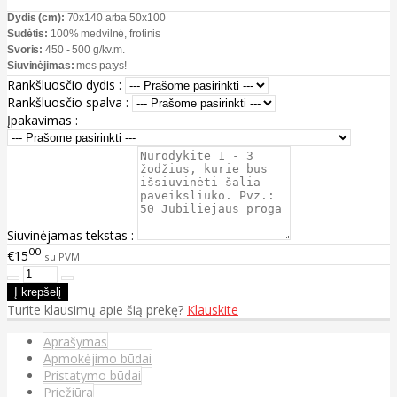
Dydis (cm):
70x140 arba 50x100
Sudėtis:
100% medvilnė, frotinis
Svoris:
450 - 500 g/kv.m.
Siuvinėjimas:
mes patys!
Rankšluosčio dydis :
Rankšluosčio spalva :
Įpakavimas :
Siuvinėjamas tekstas :
00
€15
su PVM
Turite klausimų apie šią prekę?
Klauskite
Aprašymas
Apmokėjimo būdai
Pristatymo būdai
Priežiūra