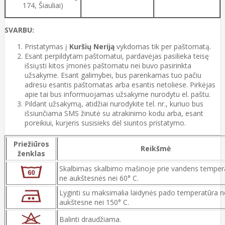
174, Šiauliai)
SVARBU:
Pristatymas į
Kuršių Neriją
vykdomas tik per paštomatą.
Esant perpildytam paštomatui, pardavėjas pasilieka teisę
išsiųsti kitos įmonės paštomatu nei buvo pasirinkta
užsakyme. Esant galimybei, bus parenkamas tuo pačiu
adresu esantis paštomatas arba esantis netoliese. Pirkėjas
apie tai bus informuojamas užsakyme nurodytu el. paštu.
Pildant užsakymą, atidžiai nurodykite tel. nr., kuriuo bus
išsiunčiama SMS žinutė su atrakinimo kodu arba, esant
poreikiui, kurjeris susisieks dėl siuntos pristatymo.
Priežiūros
Reikšmė
ženklas
Skalbimas skalbimo mašinoje prie vandens temper
ne aukštesnės nei 60° C.
Lyginti su maksimalia laidynės pado temperatūra n
aukštesne nei 150° C.
Balinti draudžiama.