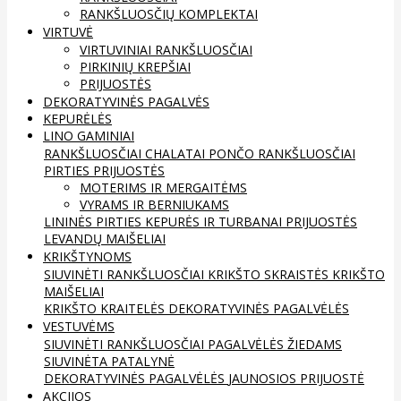
RANKŠLUOSČIŲ KOMPLEKTAI
VIRTUVĖ
VIRTUVINIAI RANKŠLUOSČIAI
PIRKINIŲ KREPŠIAI
PRIJUOSTĖS
DEKORATYVINĖS PAGALVĖS
KEPURĖLĖS
LINO GAMINIAI
RANKŠLUOSČIAI
CHALATAI
PONČO RANKŠLUOSČIAI
PIRTIES PRIJUOSTĖS
MOTERIMS IR MERGAITĖMS
VYRAMS IR BERNIUKAMS
LININĖS PIRTIES KEPURĖS IR TURBANAI
PRIJUOSTĖS
LEVANDŲ MAIŠELIAI
KRIKŠTYNOMS
SIUVINĖTI RANKŠLUOSČIAI
KRIKŠTO SKRAISTĖS
KRIKŠTO
MAIŠELIAI
KRIKŠTO KRAITELĖS
DEKORATYVINĖS PAGALVĖLĖS
VESTUVĖMS
SIUVINĖTI RANKŠLUOSČIAI
PAGALVĖLĖS ŽIEDAMS
SIUVINĖTA PATALYNĖ
DEKORATYVINĖS PAGALVĖLĖS
JAUNOSIOS PRIJUOSTĖ
AKCIJOS