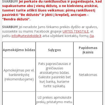
SVARBU!!!
Jei perkate du rankšluosčius ir pageidaujate, kad
supakuotume abu į vieną dėžutę, o ne kiekvieną atskirai,
tuomet turite atlikti šiuos veiksmus: pirmą rankšluostį
pasirinkti "Be dėžutės" ir įdėti į krepšelį, antrajam -
"Bendra dėžutė".
SVARBU!!!
Jei neradote Jums tinkamo prekės dydžio ar spalvos,
susisiekite su mumis Facebook grupėje
URTES TEKSTILE
, el.
paštu
info@urtestekstile.lt
arba užpildant kontaktų formą
čia
.
Papidomas
Apmokėjimo būdas
Sąlygos
įkainis
Pats paprasčiausias ir
greičiausias
Apmokėjimas per el.
atsiskaitymo būdas.
bankininkystę
Netaikomas
Galėsite pasirinkti bet
(rekomenduojame)
kurį banką, kuriame
turite sąskaitą.
Už prekes apmokėsite
prekių pristatymo metu.