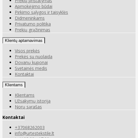
Prekių pristatymas
Apmokėjimo būdai
Pirkimo sąlygos ir taisyklės
Didmeninkams
Privatumo politika
Prekių grąžinimas
Klientų aptarnavimas
Visos prekės
Prekės su nuolaida
Dovanų kuponai
Svetainės medis
Kontaktai
Klientams
Klientams
Užsakymų istorija
Norų sąrašas
Kontaktai
+37068262003
info@urtestekstile.lt