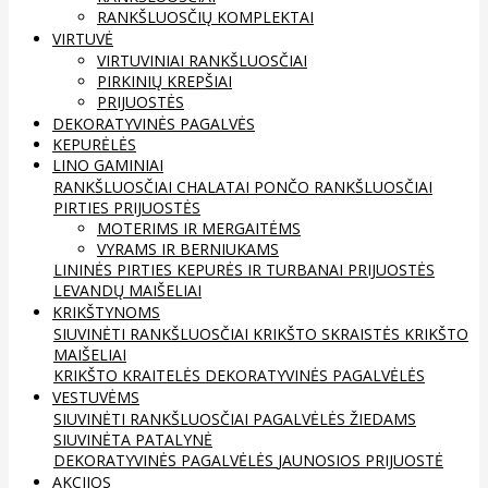
RANKŠLUOSČIŲ KOMPLEKTAI
VIRTUVĖ
VIRTUVINIAI RANKŠLUOSČIAI
PIRKINIŲ KREPŠIAI
PRIJUOSTĖS
DEKORATYVINĖS PAGALVĖS
KEPURĖLĖS
LINO GAMINIAI
RANKŠLUOSČIAI
CHALATAI
PONČO RANKŠLUOSČIAI
PIRTIES PRIJUOSTĖS
MOTERIMS IR MERGAITĖMS
VYRAMS IR BERNIUKAMS
LININĖS PIRTIES KEPURĖS IR TURBANAI
PRIJUOSTĖS
LEVANDŲ MAIŠELIAI
KRIKŠTYNOMS
SIUVINĖTI RANKŠLUOSČIAI
KRIKŠTO SKRAISTĖS
KRIKŠTO
MAIŠELIAI
KRIKŠTO KRAITELĖS
DEKORATYVINĖS PAGALVĖLĖS
VESTUVĖMS
SIUVINĖTI RANKŠLUOSČIAI
PAGALVĖLĖS ŽIEDAMS
SIUVINĖTA PATALYNĖ
DEKORATYVINĖS PAGALVĖLĖS
JAUNOSIOS PRIJUOSTĖ
AKCIJOS