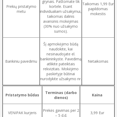
grynais. Paštomate tik
Taikomas 1,99 Eur
Prekių pristatymo
kortele. Esant
papildomas
metu
individualiam užsakymui,
mokestis
taikomas dalinis
avansinis mokėjimas
(30% nuo užsakymo
sumos).
Šį apmokėjimo būdą
naudokite, kai
nesinaudojate el.
bankininkyste. Pavedimą
Bankiniu pavedimu
Netaikomas
atlikite pateiktais
rekvizitais. Mokėjimo
paskirtyje būtinai
nurodykite užsakymo nr.
Terminas (darbo
Pristatymo būdas
Kaina
dienos)
Prekės gavimas per 2
VENIPAK kurjeris
3,99 Eur
– 5 d.d.