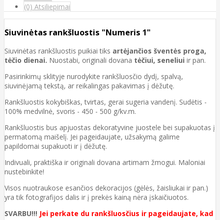
(0) Atsiliepimai
Siuvinėtas rankšluostis "Numeris 1"
Siuvinėtas rankšluostis puikiai tiks
artėjančios šventės proga,
tėčio dienai.
Nuostabi, originali dovana
tėčiui, seneliui
ir pan.
Pasirinkimų sklityje nurodykite rankšluosčio dydį, spalvą,
siuvinėjamą tekstą, ar reikalingas pakavimas į dėžutę.
Rankšluostis kokybiškas, tvirtas, gerai sugeria vandenį. Sudėtis -
100% medvilnė, svoris - 450 - 500 g/kv.m.
Rankšluostis bus apjuostas dekoratyvine juostele bei supakuotas į
permatomą maišelį. Jei pageidaujate, užsakymą galime
papildomai supakuoti ir į dėžutę.
Indivuali, praktiška ir originali dovana artimam žmogui. Maloniai
nustebinkite!
Visos nuotraukose esančios dekoracijos (gėlės, žaisliukai ir pan.)
yra tik fotografijos dalis ir į prekės kainą nėra įskaičiuotos.
SVARBU!!!
Jei perkate du rankšluosčius ir pageidaujate, kad