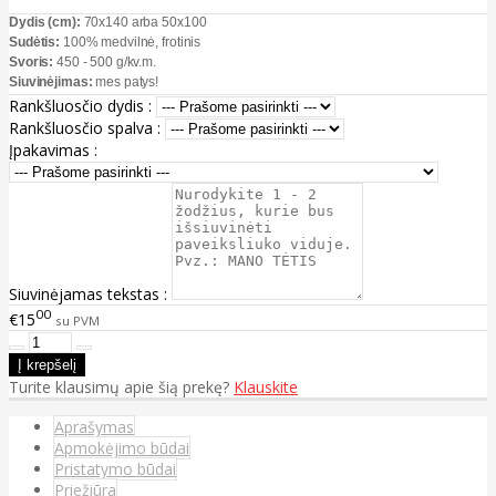
Dydis (cm):
70x140 arba 50x100
Sudėtis:
100% medvilnė, frotinis
Svoris:
450 - 500 g/kv.m.
Siuvinėjimas:
mes patys!
Rankšluosčio dydis :
Rankšluosčio spalva :
Įpakavimas :
Siuvinėjamas tekstas :
00
€15
su PVM
Turite klausimų apie šią prekę?
Klauskite
Aprašymas
Apmokėjimo būdai
Pristatymo būdai
Priežiūra