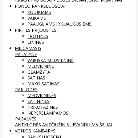
PONČO RANKŠLUOSČIAI
KŪDIKIAMS
VAIKAMS
PAAUGLIAMS IR SUAUGUSIEMS
PIRTIES PRIJUOSTĖS
FROTINĖS
LININĖS
MIEGAMASIS
PATALYNĖ
VAIKIŠKA MEDVILNINĖ
MEDVILNINĖ
GLAMŽYTA
SATINAS
MAKO SATINAS
PAKLODĖS
MEDVILNINĖS
SATININĖS
TRIKOTAŽINĖS
NEPERŠLAMPAMOS
PAGALVĖS
ANTKLODĖS
ANTČIUŽINIS
LEVANDŲ MAIŠELIAI
VONIOS KAMBARYS
RANKŠLUOSČIAI