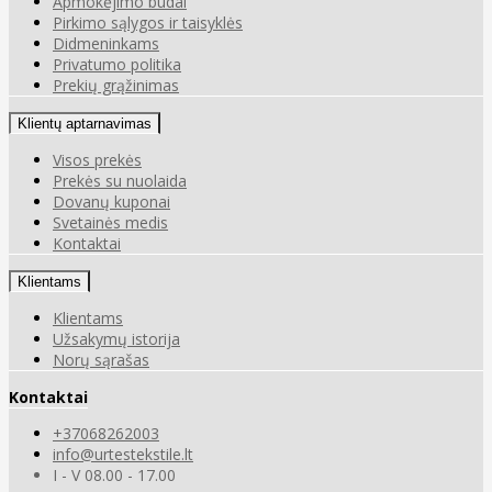
Apmokėjimo būdai
Pirkimo sąlygos ir taisyklės
Didmeninkams
Privatumo politika
Prekių grąžinimas
Klientų aptarnavimas
Visos prekės
Prekės su nuolaida
Dovanų kuponai
Svetainės medis
Kontaktai
Klientams
Klientams
Užsakymų istorija
Norų sąrašas
Kontaktai
+37068262003
info@urtestekstile.lt
I - V 08.00 - 17.00