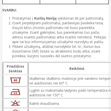
SVARBU:
Pristatymas į
Kuršių Neriją
vykdomas tik per paštomatą.
Esant perpildytam paštomatui, pardavėjas pasilieka teisę
išsiųsti kitos įmonės paštomatu nei buvo pasirinkta
užsakyme. Esant galimybei, bus parenkamas tuo pačiu
adresu esantis paštomatas arba esantis netoliese. Pirkėjas
apie tai bus informuojamas užsakyme nurodytu el. paštu.
Pildant užsakymą, atidžiai nurodykite tel. nr., kuriuo bus
išsiunčiama SMS žinutė su atrakinimo kodu arba, esant
poreikiui, kurjeris susisieks dėl siuntos pristatymo.
Priežiūros
Reikšmė
ženklas
Skalbimas skalbimo mašinoje prie vandens temper
ne aukštesnės nei 60° C.
Lyginti su maksimalia laidynės pado temperatūra n
aukštesne nei 150° C.
Balinti draudžiama.