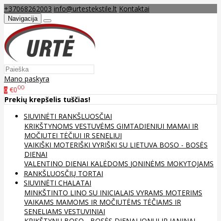
+37068262003
info@urtestekstile.lt
Kontaktai
Navigacija
Mano paskyra
00
€0
0
Prekių krepšelis tuščias!
SIUVINĖTI RANKŠLUOSČIAI
KRIKŠTYNOMS
VESTUVĖMS
GIMTADIENIUI
MAMAI IR
MOČIUTEI
TĖČIUI IR SENELIUI
VAIKIŠKI
MOTERIŠKI
VYRIŠKI
SU LIETUVA
BOSO - BOSĖS
DIENAI
VALENTINO DIENAI
KALĖDOMS
JONINĖMS
MOKYTOJAMS
RANKŠLUOSČIŲ TORTAI
SIUVINĖTI CHALATAI
MINKŠTINTO LINO
SU INICIALAIS
VYRAMS
MOTERIMS
VAIKAMS
MAMOMS IR MOČIUTĖMS
TĖČIAMS IR
SENELIAMS
VESTUVINIAI
KRIKŠTYNŲ
BOSO - BOSĖS DIENAI
JONUI IR JANINAI