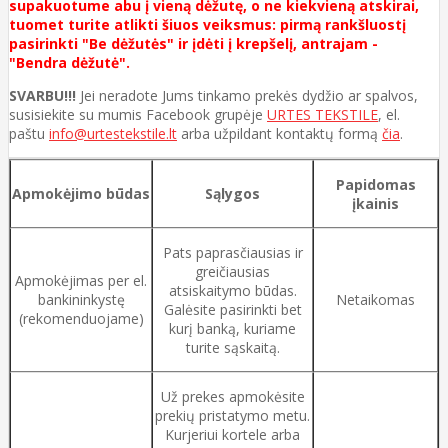
supakuotume abu į vieną dėžutę, o ne kiekvieną atskirai,
tuomet turite atlikti šiuos veiksmus: pirmą rankšluostį
pasirinkti "Be dėžutės" ir įdėti į krepšelį, antrajam -
"Bendra dėžutė".
SVARBU!!!
Jei neradote Jums tinkamo prekės dydžio ar spalvos,
susisiekite su mumis Facebook grupėje
URTES TEKSTILE
, el.
paštu
info@urtestekstile.lt
arba užpildant kontaktų formą
čia
.
Papidomas
Apmokėjimo būdas
Sąlygos
įkainis
Pats paprasčiausias ir
greičiausias
Apmokėjimas per el.
atsiskaitymo būdas.
bankininkystę
Netaikomas
Galėsite pasirinkti bet
(rekomenduojame)
kurį banką, kuriame
turite sąskaitą.
Už prekes apmokėsite
prekių pristatymo metu.
Kurjeriui kortele arba