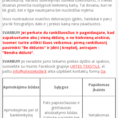
praktiškumą. Vardinis siuvinėjimas suteikia išskirtinumo, o mielas
dizainas priverčia nusišypsoti kiekvieną kartą. Tai dovana, kuri ne
tik graži, bet ir ilgai naudojama bei nuoširdžiai mylima.
Visos nuotraukose esančios dekoracijos (gėlės, žaisliukai ir pan.)
yra tik fotografijos dalis ir į prekės kainą nėra įskaičiuotos.
SVARBU!!!
Jei perkate du rankšluosčius ir pageidaujate, kad
supakuotume abu į vieną dėžutę, o ne kiekvieną atskirai,
tuomet turite atlikti šiuos veiksmus: pirmą rankšluostį
pasirinkti "Be dėžutės" ir įdėti į krepšelį, antrajam -
"Bendra dėžutė".
SVARBU!!!
Jei neradote Jums tinkamo prekės dydžio ar spalvos,
susisiekite su mumis Facebook grupėje
URTES TEKSTILE
, el.
paštu
info@urtestekstile.lt
arba užpildant kontaktų formą
čia
.
Papidomas
Apmokėjimo būdas
Sąlygos
įkainis
Pats paprasčiausias ir
greičiausias
Apmokėjimas per el.
atsiskaitymo būdas.
bankininkystę
Netaikomas
Galėsite pasirinkti bet