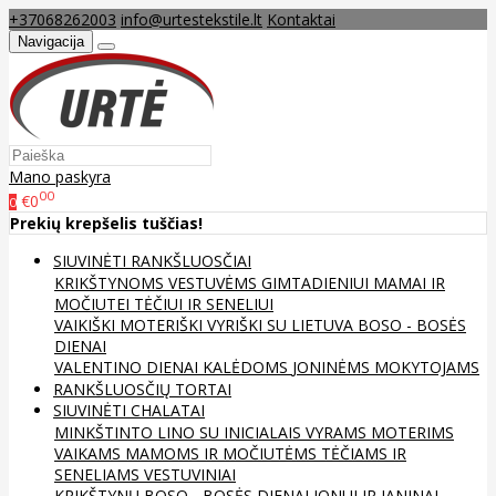
+37068262003
info@urtestekstile.lt
Kontaktai
Navigacija
Mano paskyra
00
€0
0
Prekių krepšelis tuščias!
SIUVINĖTI RANKŠLUOSČIAI
KRIKŠTYNOMS
VESTUVĖMS
GIMTADIENIUI
MAMAI IR
MOČIUTEI
TĖČIUI IR SENELIUI
VAIKIŠKI
MOTERIŠKI
VYRIŠKI
SU LIETUVA
BOSO - BOSĖS
DIENAI
VALENTINO DIENAI
KALĖDOMS
JONINĖMS
MOKYTOJAMS
RANKŠLUOSČIŲ TORTAI
SIUVINĖTI CHALATAI
MINKŠTINTO LINO
SU INICIALAIS
VYRAMS
MOTERIMS
VAIKAMS
MAMOMS IR MOČIUTĖMS
TĖČIAMS IR
SENELIAMS
VESTUVINIAI
KRIKŠTYNŲ
BOSO - BOSĖS DIENAI
JONUI IR JANINAI