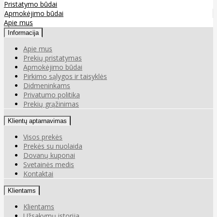
Pristatymo būdai
Apmokėjimo būdai
Apie mus
Informacija
Apie mus
Prekių pristatymas
Apmokėjimo būdai
Pirkimo sąlygos ir taisyklės
Didmeninkams
Privatumo politika
Prekių grąžinimas
Klientų aptarnavimas
Visos prekės
Prekės su nuolaida
Dovanų kuponai
Svetainės medis
Kontaktai
Klientams
Klientams
Užsakymų istorija