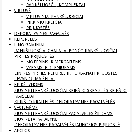
RANKŠLUOSČIŲ KOMPLEKTAI
VIRTUVĖ
VIRTUVINIAI RANKŠLUOSČIAI
PIRKINIŲ KREPŠIAI
PRIJUOSTĖS
DEKORATYVINĖS PAGALVĖS
KEPURĖLĖS
LINO GAMINIAI
RANKŠLUOSČIAI
CHALATAI
PONČO RANKŠLUOSČIAI
PIRTIES PRIJUOSTĖS
MOTERIMS IR MERGAITĖMS
VYRAMS IR BERNIUKAMS
LININĖS PIRTIES KEPURĖS IR TURBANAI
PRIJUOSTĖS
LEVANDŲ MAIŠELIAI
KRIKŠTYNOMS
SIUVINĖTI RANKŠLUOSČIAI
KRIKŠTO SKRAISTĖS
KRIKŠTO
MAIŠELIAI
KRIKŠTO KRAITELĖS
DEKORATYVINĖS PAGALVĖLĖS
VESTUVĖMS
SIUVINĖTI RANKŠLUOSČIAI
PAGALVĖLĖS ŽIEDAMS
SIUVINĖTA PATALYNĖ
DEKORATYVINĖS PAGALVĖLĖS
JAUNOSIOS PRIJUOSTĖ
AKCIJOS