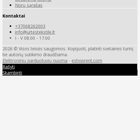
Norų sąrašas
Kontaktai
+37068262003
info@urtestekstile.lt
I - V 08.00 - 17.00
2026 © Visos teisės saugomos. Kopijuoti, platinti svetainės turinį
be autorių sutikimo draudžiama.
Elektroninių parduotuvių nuoma
-
eshoprent.com
Rašyti
Skambinti