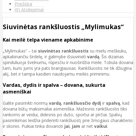
Priežiūra
(0) Atsiliepimai
Siuvinėtas rankšluostis „Mylimukas“
Kai meilė telpa viename apkabinime
„Mylimukas“ – tai
siuvinėtas rankšluostis
su mielu meškiuku,
apkabinančiu širdelę, ir galimybe išsiuvinėti
vardą
. Šis dizainas
spinduliuoja švelnumu, rūpesčiu ir nuoširdžia meile. Tobula dovana
tam, kuris jums yra pats brangiausias. Rankšluostis ne tik džiugina
akį, bet ir tampa kasdien naudojamu meilės priminimu.
Vardas, dydis ir spalva – dovana, sukurta
asmeniškai
Galite pasirinkti norimą
vardą
,
rankšluosčio
dydį
ir
spalvą
, kad
dovana būtų maksimaliai asmeniška. Mažesnis rankšluostis tiks
rankoms ar veidui, didesnis po dušo, sportui ar pirčiai. Spalvų
pasirinkimas leidžia priderinti rankšluostį prie žmogaus charakterio
ir skonio. Puikiai tinka dovanoti
jai
,
jam
ar net
vaikui
.