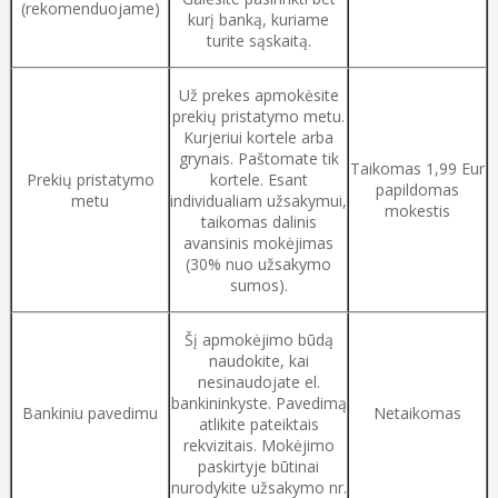
(rekomenduojame)
kurį banką, kuriame
turite sąskaitą.
Už prekes apmokėsite
prekių pristatymo metu.
Kurjeriui kortele arba
grynais. Paštomate tik
Taikomas 1,99 Eur
Prekių pristatymo
kortele. Esant
papildomas
metu
individualiam užsakymui,
mokestis
taikomas dalinis
avansinis mokėjimas
(30% nuo užsakymo
sumos).
Šį apmokėjimo būdą
naudokite, kai
nesinaudojate el.
bankininkyste. Pavedimą
Bankiniu pavedimu
Netaikomas
atlikite pateiktais
rekvizitais. Mokėjimo
paskirtyje būtinai
nurodykite užsakymo nr.