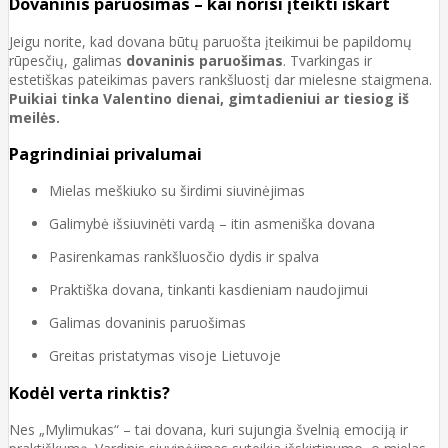
Dovaninis paruošimas – kai norisi įteikti iškart
Jeigu norite, kad dovana būtų paruošta įteikimui be papildomų
rūpesčių, galimas
dovaninis paruošimas
. Tvarkingas ir
estetiškas pateikimas pavers rankšluostį dar mielesne staigmena.
Puikiai tinka Valentino dienai, gimtadieniui ar tiesiog iš
meilės.
Pagrindiniai privalumai
Mielas meškiuko su širdimi siuvinėjimas
Galimybė išsiuvinėti vardą – itin asmeniška dovana
Pasirenkamas rankšluosčio dydis ir spalva
Praktiška dovana, tinkanti kasdieniam naudojimui
Galimas dovaninis paruošimas
Greitas pristatymas visoje Lietuvoje
Kodėl verta rinktis?
Nes „Mylimukas“ – tai dovana, kuri sujungia švelnią emociją ir