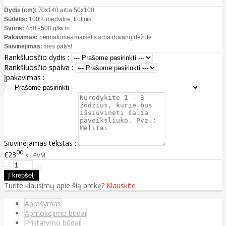
Dydis (cm):
70x140 arba 50x100
Sudėtis:
100% medvilnė, frotinis
Svoris:
450 - 500 g/kv.m.
Pakavimas:
permatomas maišelis arba dovanų dėžutė
Siuvinėjimas:
mes patys!
Rankšluosčio dydis :
Rankšluosčio spalva :
Įpakavimas :
Siuvinėjamas tekstas :
00
€23
su PVM
Turite klausimų apie šią prekę?
Klauskite
Aprašymas
Apmokėjimo būdai
Pristatymo būdai