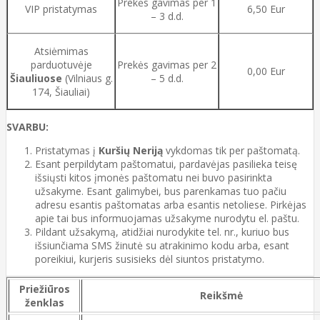
Prekės gavimas per 1
VIP pristatymas
6,50 Eur
– 3 d.d.
Atsiėmimas
parduotuvėje
Prekės gavimas per 2
0,00 Eur
Šiauliuose
(Vilniaus g.
– 5 d.d.
174, Šiauliai)
SVARBU:
Pristatymas į
Kuršių Neriją
vykdomas tik per paštomatą.
Esant perpildytam paštomatui, pardavėjas pasilieka teisę
išsiųsti kitos įmonės paštomatu nei buvo pasirinkta
užsakyme. Esant galimybei, bus parenkamas tuo pačiu
adresu esantis paštomatas arba esantis netoliese. Pirkėjas
apie tai bus informuojamas užsakyme nurodytu el. paštu.
Pildant užsakymą, atidžiai nurodykite tel. nr., kuriuo bus
išsiunčiama SMS žinutė su atrakinimo kodu arba, esant
poreikiui, kurjeris susisieks dėl siuntos pristatymo.
Priežiūros
Reikšmė
ženklas