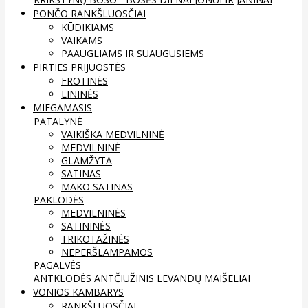
PONČO RANKŠLUOSČIAI
KŪDIKIAMS
VAIKAMS
PAAUGLIAMS IR SUAUGUSIEMS
PIRTIES PRIJUOSTĖS
FROTINĖS
LININĖS
MIEGAMASIS
PATALYNĖ
VAIKIŠKA MEDVILNINĖ
MEDVILNINĖ
GLAMŽYTA
SATINAS
MAKO SATINAS
PAKLODĖS
MEDVILNINĖS
SATININĖS
TRIKOTAŽINĖS
NEPERŠLAMPAMOS
PAGALVĖS
ANTKLODĖS
ANTČIUŽINIS
LEVANDŲ MAIŠELIAI
VONIOS KAMBARYS
RANKŠLUOSČIAI