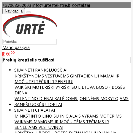
+37068262003
info@urtestekstile.lt
Kontaktai
Navigacija
Mano paskyra
00
€0
0
Prekių krepšelis tuščias!
SIUVINĖTI RANKŠLUOSČIAI
KRIKŠTYNOMS
VESTUVĖMS
GIMTADIENIUI
MAMAI IR
MOČIUTEI
TĖČIUI IR SENELIUI
VAIKIŠKI
MOTERIŠKI
VYRIŠKI
SU LIETUVA
BOSO - BOSĖS
DIENAI
VALENTINO DIENAI
KALĖDOMS
JONINĖMS
MOKYTOJAMS
RANKŠLUOSČIŲ TORTAI
SIUVINĖTI CHALATAI
MINKŠTINTO LINO
SU INICIALAIS
VYRAMS
MOTERIMS
VAIKAMS
MAMOMS IR MOČIUTĖMS
TĖČIAMS IR
SENELIAMS
VESTUVINIAI
KRIKŠTYNŲ
BOSO - BOSĖS DIENAI
JONUI IR JANINAI