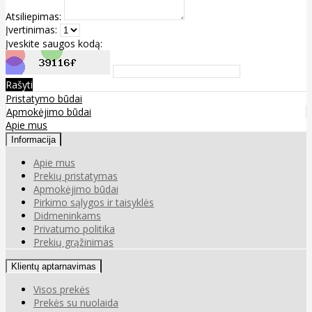
Atsiliepimas:
Įvertinimas:
Įveskite saugos kodą:
Rašyti
Pristatymo būdai
Apmokėjimo būdai
Apie mus
Informacija
Apie mus
Prekių pristatymas
Apmokėjimo būdai
Pirkimo sąlygos ir taisyklės
Didmeninkams
Privatumo politika
Prekių grąžinimas
Klientų aptarnavimas
Visos prekės
Prekės su nuolaida