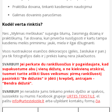
Praktiška dovana, tinkanti kasdieniam naudojimui
Galimas dovaninis paruošimas
Kodėl verta rinktis?
Nes „Mylimas meškiukas“ sujungia šilumą, žaismingą dizainą ir
praktiškumą. Tai dovana, kuri priverčia nusišypsoti ir kartu tampa
kasdieniu meilės priminimu: jauki, miela ir ilgai džiuginanti.
Visos nuotraukose esančios dekoracijos (gėlės, žaisliukai ir pan.)
yra tik fotografijos dalis ir į prekės kainą nėra įskaičiuotos.
SVARBU!!!
Jei perkate du rankšluosčius ir pageidaujate, kad
supakuotume abu į vieną dėžutę, o ne kiekvieną atskirai,
tuomet turite atlikti šiuos veiksmus: pirmą rankšluostį
pasirinkti "Be dėžutės" ir įdėti į krepšelį, antrajam -
"Bendra dėžutė".
SVARBU!!!
Jei neradote Jums tinkamo prekės dydžio ar spalvos,
susisiekite su mumis Facebook grupėje
URTES TEKSTILE
, el.
paštu
info@urtestekstile.lt
arba užpildant kontaktų formą
čia
.