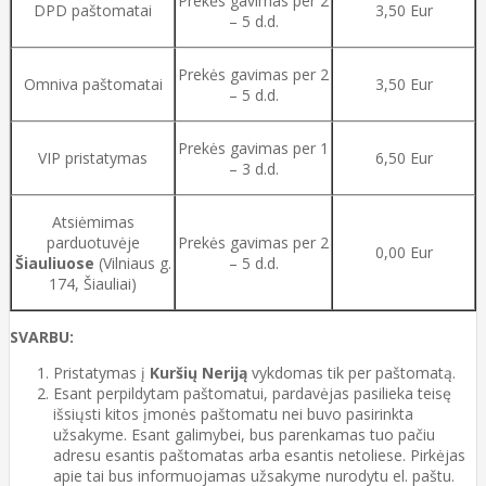
Prekės gavimas per 2
DPD paštomatai
3,50 Eur
– 5 d.d.
Prekės gavimas per 2
Omniva paštomatai
3,50 Eur
– 5 d.d.
Prekės gavimas per 1
VIP pristatymas
6,50 Eur
– 3 d.d.
Atsiėmimas
parduotuvėje
Prekės gavimas per 2
0,00 Eur
Šiauliuose
(Vilniaus g.
– 5 d.d.
174, Šiauliai)
SVARBU:
Pristatymas į
Kuršių Neriją
vykdomas tik per paštomatą.
Esant perpildytam paštomatui, pardavėjas pasilieka teisę
išsiųsti kitos įmonės paštomatu nei buvo pasirinkta
užsakyme. Esant galimybei, bus parenkamas tuo pačiu
adresu esantis paštomatas arba esantis netoliese. Pirkėjas
apie tai bus informuojamas užsakyme nurodytu el. paštu.