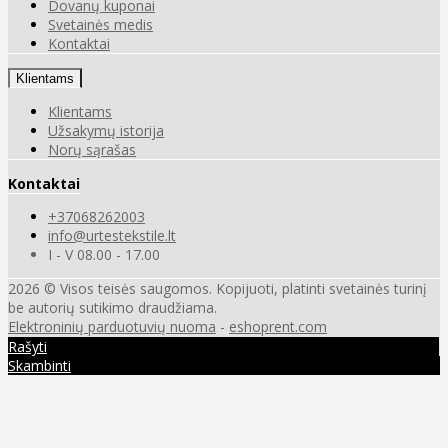
Dovanų kuponai
Svetainės medis
Kontaktai
Klientams
Klientams
Užsakymų istorija
Norų sąrašas
Kontaktai
+37068262003
info@urtestekstile.lt
I - V 08.00 - 17.00
2026 © Visos teisės saugomos. Kopijuoti, platinti svetainės turinį
be autorių sutikimo draudžiama.
Elektroninių parduotuvių nuoma
-
eshoprent.com
Rašyti
Skambinti