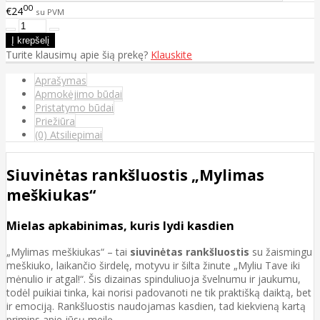
00
€24
su PVM
Turite klausimų apie šią prekę?
Klauskite
Aprašymas
Apmokėjimo būdai
Pristatymo būdai
Priežiūra
(0) Atsiliepimai
Siuvinėtas rankšluostis „Mylimas
meškiukas“
Mielas apkabinimas, kuris lydi kasdien
„Mylimas meškiukas“ – tai
siuvinėtas rankšluostis
su žaismingu
meškiuko, laikančio širdelę, motyvu ir šilta žinute „Myliu Tave iki
mėnulio ir atgal!“. Šis dizainas spinduliuoja švelnumu ir jaukumu,
todėl puikiai tinka, kai norisi padovanoti ne tik praktišką daiktą, bet
ir emociją. Rankšluostis naudojamas kasdien, tad kiekvieną kartą
primins apie jūsų meilę.