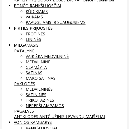
PONČO RANKŠLUOSČIAI
KŪDIKIAMS
VAIKAMS
PAAUGLIAMS IR SUAUGUSIEMS
PIRTIES PRIJUOSTĖS
FROTINĖS
LININĖS
MIEGAMASIS
PATALYNĖ
VAIKIŠKA MEDVILNINĖ
MEDVILNINĖ
GLAMŽYTA
SATINAS
MAKO SATINAS
PAKLODĖS
MEDVILNINĖS
SATININĖS
TRIKOTAŽINĖS
NEPERŠLAMPAMOS
PAGALVĖS
ANTKLODĖS
ANTČIUŽINIS
LEVANDŲ MAIŠELIAI
VONIOS KAMBARYS
RANKŠLUOSČIAI