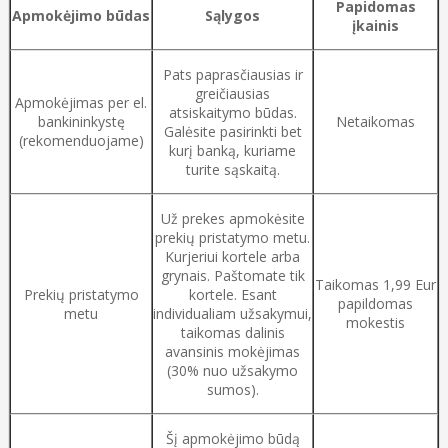
Papidomas
Apmokėjimo būdas
Sąlygos
įkainis
Pats paprasčiausias ir
greičiausias
Apmokėjimas per el.
atsiskaitymo būdas.
bankininkystę
Netaikomas
Galėsite pasirinkti bet
(rekomenduojame)
kurį banką, kuriame
turite sąskaitą.
Už prekes apmokėsite
prekių pristatymo metu.
Kurjeriui kortele arba
grynais. Paštomate tik
Taikomas 1,99 Eur
Prekių pristatymo
kortele. Esant
papildomas
metu
individualiam užsakymui,
mokestis
taikomas dalinis
avansinis mokėjimas
(30% nuo užsakymo
sumos).
Šį apmokėjimo būdą