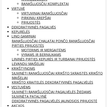
RANKŠLUOSČIŲ KOMPLEKTAI
VIRTUVĖ
VIRTUVINIAI RANKŠLUOSČIAI
PIRKINIŲ KREPŠIAI
PRIJUOSTĖS
DEKORATYVINĖS PAGALVĖS
KEPURĖLĖS
LINO GAMINIAI
RANKŠLUOSČIAI
CHALATAI
PONČO RANKŠLUOSČIAI
PIRTIES PRIJUOSTĖS
MOTERIMS IR MERGAITĖMS
VYRAMS IR BERNIUKAMS
LININĖS PIRTIES KEPURĖS IR TURBANAI
PRIJUOSTĖS
LEVANDŲ MAIŠELIAI
KRIKŠTYNOMS
SIUVINĖTI RANKŠLUOSČIAI
KRIKŠTO SKRAISTĖS
KRIKŠTO
MAIŠELIAI
KRIKŠTO KRAITELĖS
DEKORATYVINĖS PAGALVĖLĖS
VESTUVĖMS
SIUVINĖTI RANKŠLUOSČIAI
PAGALVĖLĖS ŽIEDAMS
SIUVINĖTA PATALYNĖ
DEKORATYVINĖS PAGALVĖLĖS
JAUNOSIOS PRIJUOSTĖ
AKCIJOS