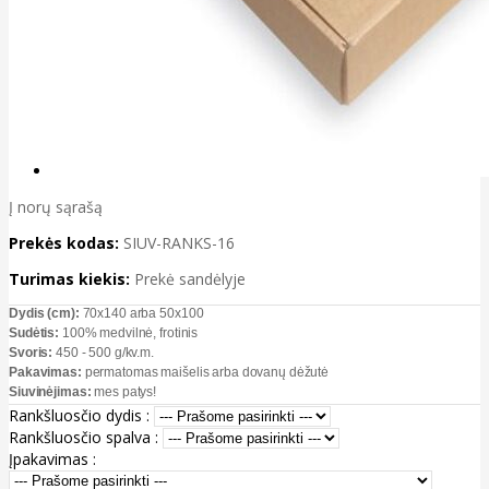
Į norų sąrašą
Prekės kodas:
SIUV-RANKS-16
Turimas kiekis:
Prekė sandėlyje
Dydis (cm):
70x140 arba 50x100
Sudėtis:
100% medvilnė, frotinis
Svoris:
450 - 500 g/kv.m.
Pakavimas:
permatomas maišelis arba dovanų dėžutė
Siuvinėjimas:
mes patys!
Rankšluosčio dydis :
Rankšluosčio spalva :
Įpakavimas :