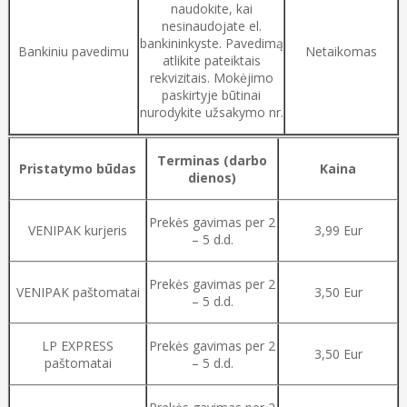
naudokite, kai
nesinaudojate el.
bankininkyste. Pavedimą
Bankiniu pavedimu
Netaikomas
atlikite pateiktais
rekvizitais. Mokėjimo
paskirtyje būtinai
nurodykite užsakymo nr.
Terminas (darbo
Pristatymo būdas
Kaina
dienos)
Prekės gavimas per 2
VENIPAK kurjeris
3,99 Eur
– 5 d.d.
Prekės gavimas per 2
VENIPAK paštomatai
3,50 Eur
– 5 d.d.
LP EXPRESS
Prekės gavimas per 2
3,50 Eur
paštomatai
– 5 d.d.