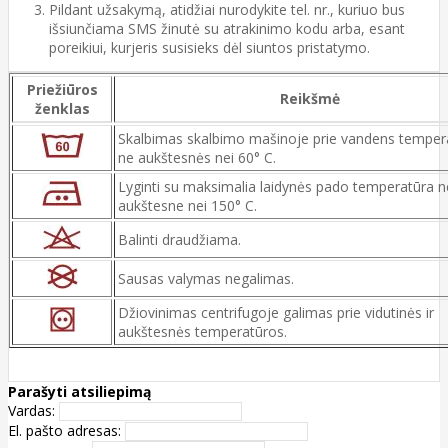
Pildant užsakymą, atidžiai nurodykite tel. nr., kuriuo bus
išsiunčiama SMS žinutė su atrakinimo kodu arba, esant
poreikiui, kurjeris susisieks dėl siuntos pristatymo.
Priežiūros
Reikšmė
ženklas
Skalbimas skalbimo mašinoje prie vandens temper
ne aukštesnės nei 60° C.
Lyginti su maksimalia laidynės pado temperatūra n
aukštesne nei 150° C.
Balinti draudžiama.
Sausas valymas negalimas.
Džiovinimas centrifugoje galimas prie vidutinės ir
aukštesnės temperatūros.
Parašyti atsiliepimą
Vardas:
El. pašto adresas: