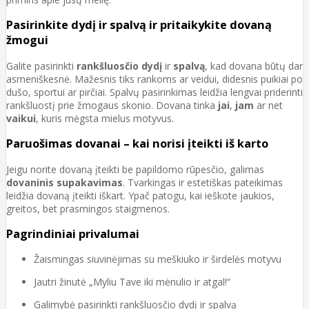
Pasirinkite dydį ir spalvą ir pritaikykite dovaną
žmogui
Galite pasirinkti
rankšluosčio dydį
ir
spalvą
, kad dovana būtų dar
asmeniškesnė. Mažesnis tiks rankoms ar veidui, didesnis puikiai po
dušo, sportui ar pirčiai. Spalvų pasirinkimas leidžia lengvai priderinti
rankšluostį prie žmogaus skonio. Dovana tinka
jai
,
jam
ar net
vaikui
, kuris mėgsta mielus motyvus.
Paruošimas dovanai – kai norisi įteikti iš karto
Jeigu norite dovaną įteikti be papildomo rūpesčio, galimas
dovaninis supakavimas
. Tvarkingas ir estetiškas pateikimas
leidžia dovaną įteikti iškart. Ypač patogu, kai ieškote jaukios,
greitos, bet prasmingos staigmenos.
Pagrindiniai privalumai
Žaismingas siuvinėjimas su meškiuko ir širdelės motyvu
Jautri žinutė „Myliu Tave iki mėnulio ir atgal!“
Galimybė pasirinkti rankšluosčio dydį ir spalvą