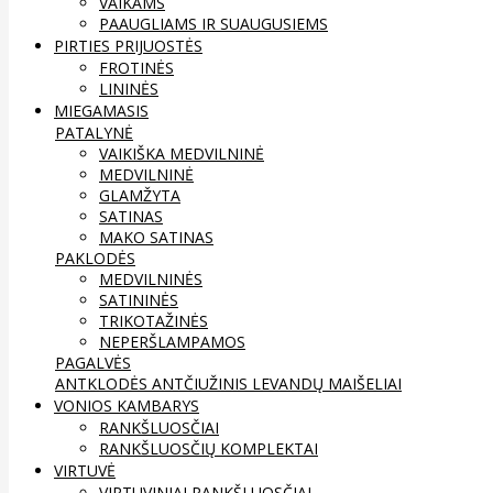
VAIKAMS
PAAUGLIAMS IR SUAUGUSIEMS
PIRTIES PRIJUOSTĖS
FROTINĖS
LININĖS
MIEGAMASIS
PATALYNĖ
VAIKIŠKA MEDVILNINĖ
MEDVILNINĖ
GLAMŽYTA
SATINAS
MAKO SATINAS
PAKLODĖS
MEDVILNINĖS
SATININĖS
TRIKOTAŽINĖS
NEPERŠLAMPAMOS
PAGALVĖS
ANTKLODĖS
ANTČIUŽINIS
LEVANDŲ MAIŠELIAI
VONIOS KAMBARYS
RANKŠLUOSČIAI
RANKŠLUOSČIŲ KOMPLEKTAI
VIRTUVĖ
VIRTUVINIAI RANKŠLUOSČIAI