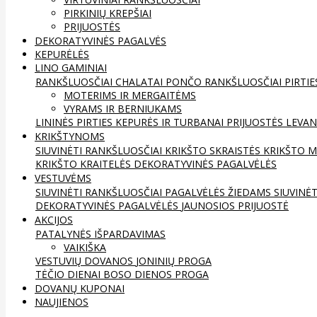
PIRKINIŲ KREPŠIAI
PRIJUOSTĖS
DEKORATYVINĖS PAGALVĖS
KEPURĖLĖS
LINO GAMINIAI
RANKŠLUOSČIAI
CHALATAI
PONČO RANKŠLUOSČIAI
PIRTIE
MOTERIMS IR MERGAITĖMS
VYRAMS IR BERNIUKAMS
LININĖS PIRTIES KEPURĖS IR TURBANAI
PRIJUOSTĖS
LEVAN
KRIKŠTYNOMS
SIUVINĖTI RANKŠLUOSČIAI
KRIKŠTO SKRAISTĖS
KRIKŠTO M
KRIKŠTO KRAITELĖS
DEKORATYVINĖS PAGALVĖLĖS
VESTUVĖMS
SIUVINĖTI RANKŠLUOSČIAI
PAGALVĖLĖS ŽIEDAMS
SIUVINĖ
DEKORATYVINĖS PAGALVĖLĖS
JAUNOSIOS PRIJUOSTĖ
AKCIJOS
PATALYNĖS IŠPARDAVIMAS
VAIKIŠKA
VESTUVIŲ DOVANOS
JONINIŲ PROGA
TĖČIO DIENAI
BOSO DIENOS PROGA
DOVANŲ KUPONAI
NAUJIENOS