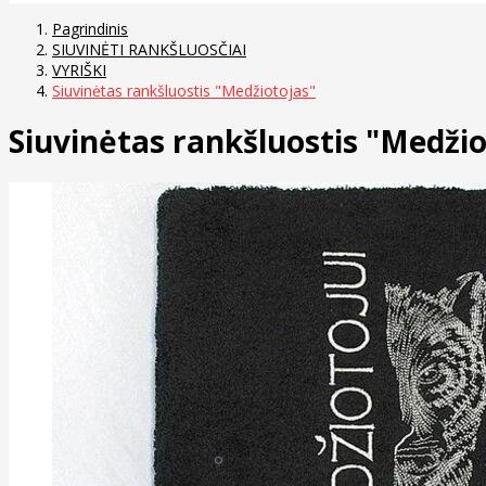
Pagrindinis
SIUVINĖTI RANKŠLUOSČIAI
VYRIŠKI
Siuvinėtas rankšluostis "Medžiotojas"
Siuvinėtas rankšluostis "Medžio