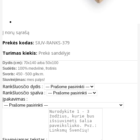
Į norų sąrašą
Prekės kodas:
SIUV-RANKS-379
Turimas kiekis:
Prekė sandėlyje
Dydis (cm):
70x140 arba 50x100
Sudėtis:
100% medvilnė, frotinis
Svoris:
450 - 500 g/kv.m.
Siuvinėjimas:
mes patys!
Rankšluosčio dydis :
Rankšluosčio spalva :
Įpakavimas :
Siuvinėjamas tekstas :