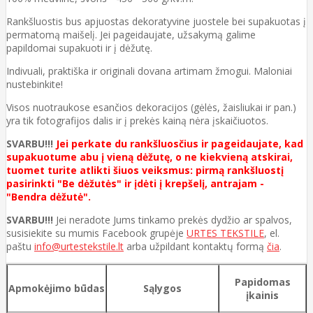
Rankšluostis bus apjuostas dekoratyvine juostele bei supakuotas į
permatomą maišelį. Jei pageidaujate, užsakymą galime
papildomai supakuoti ir į dėžutę.
Indivuali, praktiška ir originali dovana artimam žmogui. Maloniai
nustebinkite!
Visos nuotraukose esančios dekoracijos (gėlės, žaisliukai ir pan.)
yra tik fotografijos dalis ir į prekės kainą nėra įskaičiuotos.
SVARBU!!!
Jei perkate du rankšluosčius ir pageidaujate, kad
supakuotume abu į vieną dėžutę, o ne kiekvieną atskirai,
tuomet turite atlikti šiuos veiksmus: pirmą rankšluostį
pasirinkti "Be dėžutės" ir įdėti į krepšelį, antrajam -
"Bendra dėžutė".
SVARBU!!!
Jei neradote Jums tinkamo prekės dydžio ar spalvos,
susisiekite su mumis Facebook grupėje
URTES TEKSTILE
, el.
paštu
info@urtestekstile.lt
arba užpildant kontaktų formą
čia
.
Papidomas
Apmokėjimo būdas
Sąlygos
įkainis