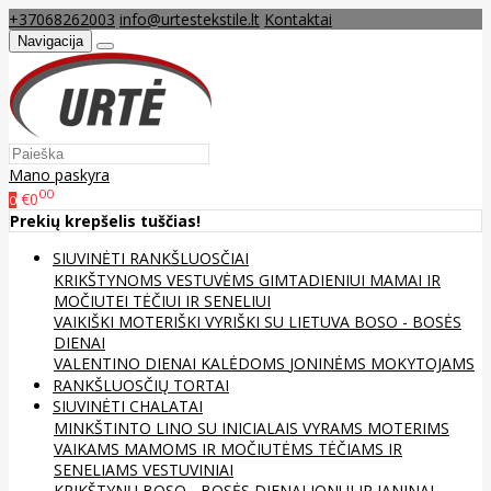
+37068262003
info@urtestekstile.lt
Kontaktai
Navigacija
Mano paskyra
00
€0
0
Prekių krepšelis tuščias!
SIUVINĖTI RANKŠLUOSČIAI
KRIKŠTYNOMS
VESTUVĖMS
GIMTADIENIUI
MAMAI IR
MOČIUTEI
TĖČIUI IR SENELIUI
VAIKIŠKI
MOTERIŠKI
VYRIŠKI
SU LIETUVA
BOSO - BOSĖS
DIENAI
VALENTINO DIENAI
KALĖDOMS
JONINĖMS
MOKYTOJAMS
RANKŠLUOSČIŲ TORTAI
SIUVINĖTI CHALATAI
MINKŠTINTO LINO
SU INICIALAIS
VYRAMS
MOTERIMS
VAIKAMS
MAMOMS IR MOČIUTĖMS
TĖČIAMS IR
SENELIAMS
VESTUVINIAI
KRIKŠTYNŲ
BOSO - BOSĖS DIENAI
JONUI IR JANINAI