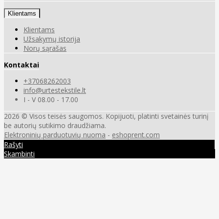
Klientams
Klientams
Užsakymų istorija
Norų sąrašas
Kontaktai
+37068262003
info@urtestekstile.lt
I - V 08.00 - 17.00
2026 © Visos teisės saugomos. Kopijuoti, platinti svetainės turinį
be autorių sutikimo draudžiama.
Elektroninių parduotuvių nuoma
-
eshoprent.com
Rašyti
Skambinti