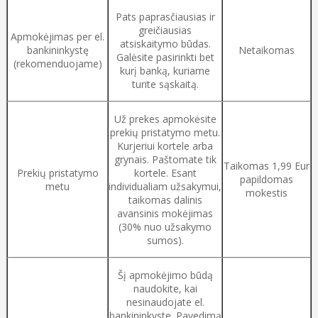
Pats paprasčiausias ir
greičiausias
Apmokėjimas per el.
atsiskaitymo būdas.
bankininkystę
Netaikomas
Galėsite pasirinkti bet
(rekomenduojame)
kurį banką, kuriame
turite sąskaitą.
Už prekes apmokėsite
prekių pristatymo metu.
Kurjeriui kortele arba
grynais. Paštomate tik
Taikomas 1,99 Eur
Prekių pristatymo
kortele. Esant
papildomas
metu
individualiam užsakymui,
mokestis
taikomas dalinis
avansinis mokėjimas
(30% nuo užsakymo
sumos).
Šį apmokėjimo būdą
naudokite, kai
nesinaudojate el.
bankininkyste. Pavedimą