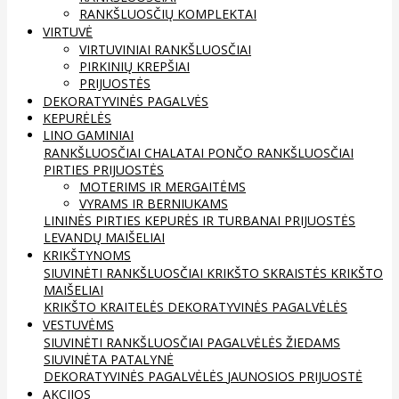
RANKŠLUOSČIŲ KOMPLEKTAI
VIRTUVĖ
VIRTUVINIAI RANKŠLUOSČIAI
PIRKINIŲ KREPŠIAI
PRIJUOSTĖS
DEKORATYVINĖS PAGALVĖS
KEPURĖLĖS
LINO GAMINIAI
RANKŠLUOSČIAI
CHALATAI
PONČO RANKŠLUOSČIAI
PIRTIES PRIJUOSTĖS
MOTERIMS IR MERGAITĖMS
VYRAMS IR BERNIUKAMS
LININĖS PIRTIES KEPURĖS IR TURBANAI
PRIJUOSTĖS
LEVANDŲ MAIŠELIAI
KRIKŠTYNOMS
SIUVINĖTI RANKŠLUOSČIAI
KRIKŠTO SKRAISTĖS
KRIKŠTO
MAIŠELIAI
KRIKŠTO KRAITELĖS
DEKORATYVINĖS PAGALVĖLĖS
VESTUVĖMS
SIUVINĖTI RANKŠLUOSČIAI
PAGALVĖLĖS ŽIEDAMS
SIUVINĖTA PATALYNĖ
DEKORATYVINĖS PAGALVĖLĖS
JAUNOSIOS PRIJUOSTĖ
AKCIJOS