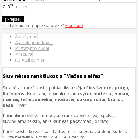
00
€15
su PVM
Turite klausimų apie šią prekę?
Klauskite
Aprašymas
Apmokėjimo būdai
Pristatymo būdai
Priežiūra
(0) Atsiliepimai
Siuvinėtas rankšluostis "Mažasis elfas"
Siuvinėtas rankšluostis puikiai tiks
artėjančios šventės proga,
Kalėdoms.
Nuostabi, originali dovana
vyrui, moteriai, vaikui,
mamai, tėčiui, seneliui, močiutei, dukrai, sūnui, broliui,
sesei
ir pan.
Pasirinkimų sklityje nurodykite rankšluosčio dydį, spalvą,
siuvinėjamą tekstą, ar reikalingas pakavimas į dėžutę.
Rankšluostis kokybiškas, tvirtas, gerai sugeria vandenį. Sudėtis -
100% medvilnė, svoris - 450 - 500 g/kv.m.