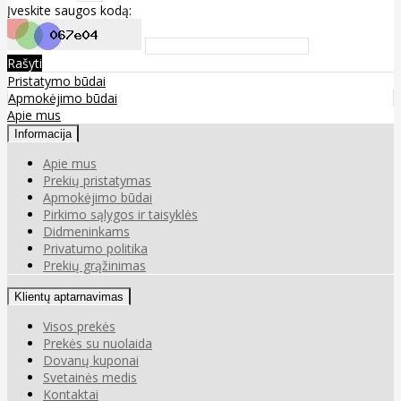
Įveskite saugos kodą:
Rašyti
Pristatymo būdai
Apmokėjimo būdai
Apie mus
Informacija
Apie mus
Prekių pristatymas
Apmokėjimo būdai
Pirkimo sąlygos ir taisyklės
Didmeninkams
Privatumo politika
Prekių grąžinimas
Klientų aptarnavimas
Visos prekės
Prekės su nuolaida
Dovanų kuponai
Svetainės medis
Kontaktai