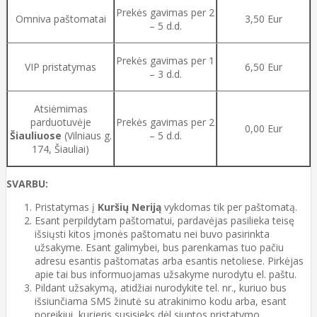
Prekės gavimas per 2
Omniva paštomatai
3,50 Eur
– 5 d.d.
Prekės gavimas per 1
VIP pristatymas
6,50 Eur
– 3 d.d.
Atsiėmimas
parduotuvėje
Prekės gavimas per 2
0,00 Eur
Šiauliuose
(Vilniaus g.
– 5 d.d.
174, Šiauliai)
SVARBU:
Pristatymas į
Kuršių Neriją
vykdomas tik per paštomatą.
Esant perpildytam paštomatui, pardavėjas pasilieka teisę
išsiųsti kitos įmonės paštomatu nei buvo pasirinkta
užsakyme. Esant galimybei, bus parenkamas tuo pačiu
adresu esantis paštomatas arba esantis netoliese. Pirkėjas
apie tai bus informuojamas užsakyme nurodytu el. paštu.
Pildant užsakymą, atidžiai nurodykite tel. nr., kuriuo bus
išsiunčiama SMS žinutė su atrakinimo kodu arba, esant
poreikiui, kurjeris susisieks dėl siuntos pristatymo.