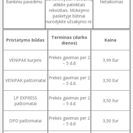
Bankiniu pavedimu
Netaikomas
atlikite pateiktais
rekvizitais. Mokėjimo
paskirtyje būtinai
nurodykite užsakymo nr.
Terminas (darbo
Pristatymo būdas
Kaina
dienos)
Prekės gavimas per 2
VENIPAK kurjeris
3,99 Eur
– 5 d.d.
Prekės gavimas per 2
VENIPAK paštomatai
3,50 Eur
– 5 d.d.
LP EXPRESS
Prekės gavimas per 2
3,50 Eur
paštomatai
– 5 d.d.
Prekės gavimas per 2
DPD paštomatai
3,50 Eur
– 5 d.d.