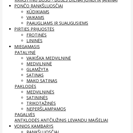
PONČO RANKŠLUOSČIAI
KŪDIKIAMS
VAIKAMS
PAAUGLIAMS IR SUAUGUSIEMS
PIRTIES PRIJUOSTĖS
FROTINĖS
LININĖS
MIEGAMASIS
PATALYNĖ
VAIKIŠKA MEDVILNINĖ
MEDVILNINĖ
GLAMŽYTA
SATINAS
MAKO SATINAS
PAKLODĖS
MEDVILNINĖS
SATININĖS
TRIKOTAŽINĖS
NEPERŠLAMPAMOS
PAGALVĖS
ANTKLODĖS
ANTČIUŽINIS
LEVANDŲ MAIŠELIAI
VONIOS KAMBARYS
RANKŠLUOSČIAI