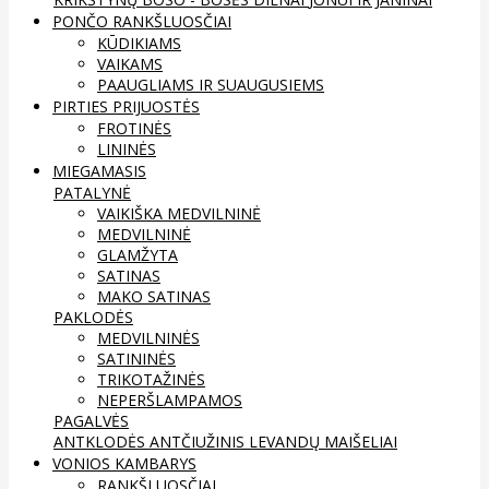
PONČO RANKŠLUOSČIAI
KŪDIKIAMS
VAIKAMS
PAAUGLIAMS IR SUAUGUSIEMS
PIRTIES PRIJUOSTĖS
FROTINĖS
LININĖS
MIEGAMASIS
PATALYNĖ
VAIKIŠKA MEDVILNINĖ
MEDVILNINĖ
GLAMŽYTA
SATINAS
MAKO SATINAS
PAKLODĖS
MEDVILNINĖS
SATININĖS
TRIKOTAŽINĖS
NEPERŠLAMPAMOS
PAGALVĖS
ANTKLODĖS
ANTČIUŽINIS
LEVANDŲ MAIŠELIAI
VONIOS KAMBARYS
RANKŠLUOSČIAI