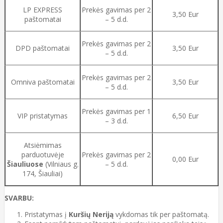
LP EXPRESS
Prekės gavimas per 2
3,50 Eur
paštomatai
– 5 d.d.
Prekės gavimas per 2
DPD paštomatai
3,50 Eur
– 5 d.d.
Prekės gavimas per 2
Omniva paštomatai
3,50 Eur
– 5 d.d.
Prekės gavimas per 1
VIP pristatymas
6,50 Eur
– 3 d.d.
Atsiėmimas
parduotuvėje
Prekės gavimas per 2
0,00 Eur
Šiauliuose
(Vilniaus g.
– 5 d.d.
174, Šiauliai)
SVARBU:
Pristatymas į
Kuršių Neriją
vykdomas tik per paštomatą.