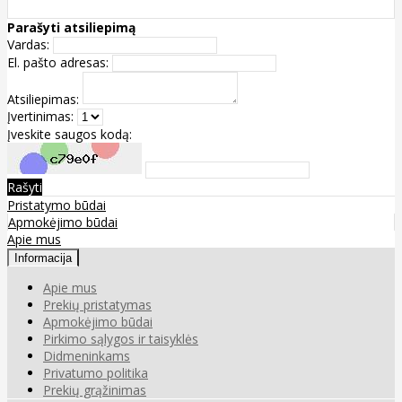
Parašyti atsiliepimą
Vardas:
El. pašto adresas:
Atsiliepimas:
Įvertinimas:
Įveskite saugos kodą:
Rašyti
Pristatymo būdai
Apmokėjimo būdai
Apie mus
Informacija
Apie mus
Prekių pristatymas
Apmokėjimo būdai
Pirkimo sąlygos ir taisyklės
Didmeninkams
Privatumo politika
Prekių grąžinimas