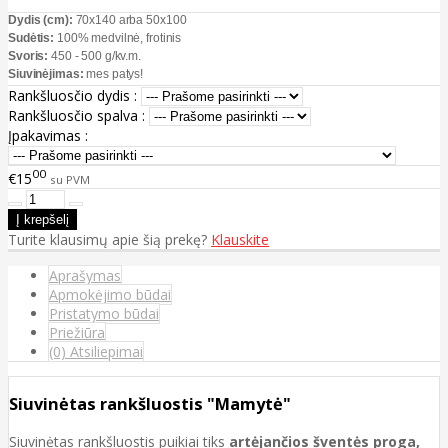
Dydis (cm):
70x140 arba 50x100
Sudėtis:
100% medvilnė, frotinis
Svoris:
450 - 500 g/kv.m.
Siuvinėjimas:
mes patys!
Rankšluosčio dydis :
Rankšluosčio spalva :
Įpakavimas :
00
€15
su PVM
Turite klausimų apie šią prekę?
Klauskite
Aprašymas
Apmokėjimo būdai
Pristatymo būdai
Priežiūra
(0) Atsiliepimai
Siuvinėtas rankšluostis "Mamytė"
Siuvinėtas rankšluostis puikiai tiks
artėjančios šventės proga,