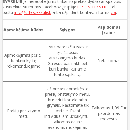
SVARBU!!!
Jei neradote Jums tinkamo prekės dydžio ar spalvos,
susisiekite su mumis Facebook grupėje
URTES TEKSTILE
, el.
paštu
info@urtestekstile.lt
arba užpildant kontaktų formą
čia
.
Papidomas
Apmokėjimo būdas
Sąlygos
įkainis
Pats paprasčiausias ir
greičiausias
Apmokėjimas per el.
atsiskaitymo būdas.
bankininkystę
Netaikomas
Galėsite pasirinkti bet
(rekomenduojame)
kurį banką, kuriame
turite sąskaitą.
Už prekes apmokėsite
prekių pristatymo metu.
Kurjeriui kortele arba
grynais. Paštomate tik
Taikomas 1,99 Eur
Prekių pristatymo
kortele. Esant
papildomas
metu
individualiam užsakymui,
mokestis
taikomas dalinis
avansinis mokėjimas