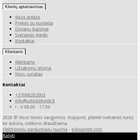
Klientų aptarnavimas
Visos prekės
Prekės su nuolaida
Dovanų kuponai
Svetainės medis
Kontaktai
Klientams
Klientams
Užsakymų istorija
Norų sąrašas
Kontaktai
+37068262003
info@urtestekstile.lt
I - V 08.00 - 17.00
2026 © Visos teisės saugomos. Kopijuoti, platinti svetainės turinį
be autorių sutikimo draudžiama.
Elektroninių parduotuvių nuoma
-
eshoprent.com
Rašyti