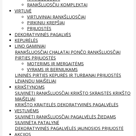
RANKŠLUOSČIŲ KOMPLEKTAI
VIRTUVĖ
VIRTUVINIAI RANKŠLUOSČIAI
PIRKINIŲ KREPŠIAI
PRIJUOSTĖS
DEKORATYVINĖS PAGALVĖS
KEPURĖLĖS
LINO GAMINIAI
RANKŠLUOSČIAI
CHALATAI
PONČO RANKŠLUOSČIAI
PIRTIES PRIJUOSTĖS
MOTERIMS IR MERGAITĖMS
VYRAMS IR BERNIUKAMS
LININĖS PIRTIES KEPURĖS IR TURBANAI
PRIJUOSTĖS
LEVANDŲ MAIŠELIAI
KRIKŠTYNOMS
SIUVINĖTI RANKŠLUOSČIAI
KRIKŠTO SKRAISTĖS
KRIKŠTO
MAIŠELIAI
KRIKŠTO KRAITELĖS
DEKORATYVINĖS PAGALVĖLĖS
VESTUVĖMS
SIUVINĖTI RANKŠLUOSČIAI
PAGALVĖLĖS ŽIEDAMS
SIUVINĖTA PATALYNĖ
DEKORATYVINĖS PAGALVĖLĖS
JAUNOSIOS PRIJUOSTĖ
AKCIJOS