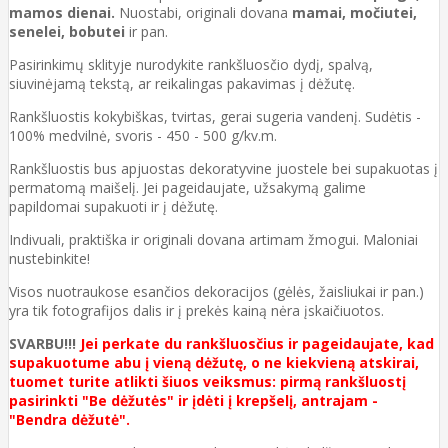
mamos dienai.
Nuostabi, originali dovana
mamai, močiutei,
senelei, bobutei
ir pan.
Pasirinkimų sklityje nurodykite rankšluosčio dydį, spalvą,
siuvinėjamą tekstą, ar reikalingas pakavimas į dėžutę.
Rankšluostis kokybiškas, tvirtas, gerai sugeria vandenį. Sudėtis -
100% medvilnė, svoris - 450 - 500 g/kv.m.
Rankšluostis bus apjuostas dekoratyvine juostele bei supakuotas į
permatomą maišelį. Jei pageidaujate, užsakymą galime
papildomai supakuoti ir į dėžutę.
Indivuali, praktiška ir originali dovana artimam žmogui. Maloniai
nustebinkite!
Visos nuotraukose esančios dekoracijos (gėlės, žaisliukai ir pan.)
yra tik fotografijos dalis ir į prekės kainą nėra įskaičiuotos.
SVARBU!!!
Jei perkate du rankšluosčius ir pageidaujate, kad
supakuotume abu į vieną dėžutę, o ne kiekvieną atskirai,
tuomet turite atlikti šiuos veiksmus: pirmą rankšluostį
pasirinkti "Be dėžutės" ir įdėti į krepšelį, antrajam -
"Bendra dėžutė".