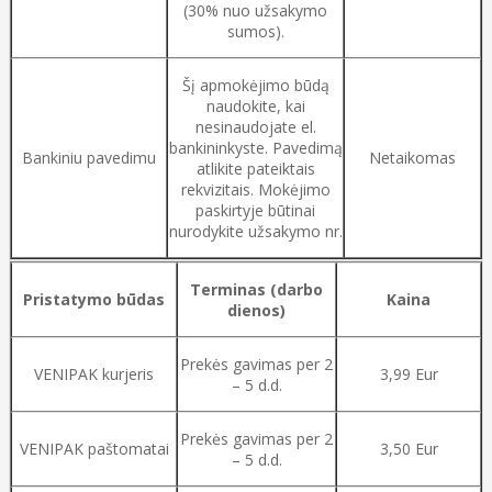
(30% nuo užsakymo
sumos).
Šį apmokėjimo būdą
naudokite, kai
nesinaudojate el.
bankininkyste. Pavedimą
Bankiniu pavedimu
Netaikomas
atlikite pateiktais
rekvizitais. Mokėjimo
paskirtyje būtinai
nurodykite užsakymo nr.
Terminas (darbo
Pristatymo būdas
Kaina
dienos)
Prekės gavimas per 2
VENIPAK kurjeris
3,99 Eur
– 5 d.d.
Prekės gavimas per 2
VENIPAK paštomatai
3,50 Eur
– 5 d.d.