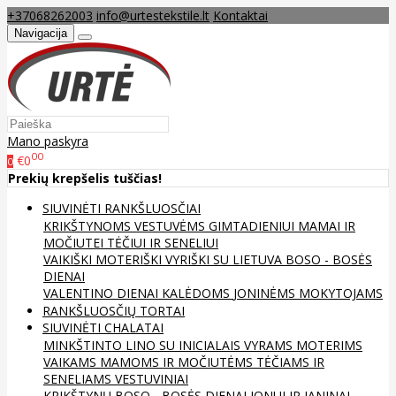
+37068262003
info@urtestekstile.lt
Kontaktai
Navigacija
Mano paskyra
00
€0
0
Prekių krepšelis tuščias!
SIUVINĖTI RANKŠLUOSČIAI
KRIKŠTYNOMS
VESTUVĖMS
GIMTADIENIUI
MAMAI IR
MOČIUTEI
TĖČIUI IR SENELIUI
VAIKIŠKI
MOTERIŠKI
VYRIŠKI
SU LIETUVA
BOSO - BOSĖS
DIENAI
VALENTINO DIENAI
KALĖDOMS
JONINĖMS
MOKYTOJAMS
RANKŠLUOSČIŲ TORTAI
SIUVINĖTI CHALATAI
MINKŠTINTO LINO
SU INICIALAIS
VYRAMS
MOTERIMS
VAIKAMS
MAMOMS IR MOČIUTĖMS
TĖČIAMS IR
SENELIAMS
VESTUVINIAI
KRIKŠTYNŲ
BOSO - BOSĖS DIENAI
JONUI IR JANINAI