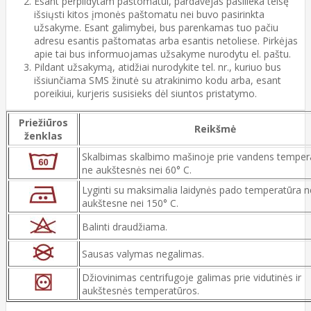
Esant perpildytam paštomatui, pardavėjas pasilieka teisę
išsiųsti kitos įmonės paštomatu nei buvo pasirinkta
užsakyme. Esant galimybei, bus parenkamas tuo pačiu
adresu esantis paštomatas arba esantis netoliese. Pirkėjas
apie tai bus informuojamas užsakyme nurodytu el. paštu.
Pildant užsakymą, atidžiai nurodykite tel. nr., kuriuo bus
išsiunčiama SMS žinutė su atrakinimo kodu arba, esant
poreikiui, kurjeris susisieks dėl siuntos pristatymo.
Priežiūros
Reikšmė
ženklas
Skalbimas skalbimo mašinoje prie vandens temper
ne aukštesnės nei 60° C.
Lyginti su maksimalia laidynės pado temperatūra n
aukštesne nei 150° C.
Balinti draudžiama.
Sausas valymas negalimas.
Džiovinimas centrifugoje galimas prie vidutinės ir
aukštesnės temperatūros.