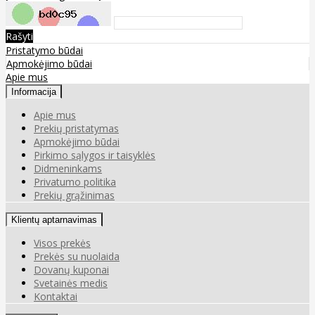
Rašyti
Pristatymo būdai
Apmokėjimo būdai
Apie mus
Informacija
Apie mus
Prekių pristatymas
Apmokėjimo būdai
Pirkimo sąlygos ir taisyklės
Didmeninkams
Privatumo politika
Prekių grąžinimas
Klientų aptarnavimas
Visos prekės
Prekės su nuolaida
Dovanų kuponai
Svetainės medis
Kontaktai