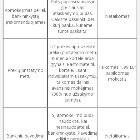
Pats paprasčiausias ir
greičiausias
Apmokėjimas per el.
atsiskaitymo būdas.
bankininkystę
Netaikomas
Galėsite pasirinkti bet
(rekomenduojame)
kurį banką, kuriame
turite sąskaitą.
Už prekes apmokėsite
prekių pristatymo metu.
Kurjeriui kortele arba
grynais. Paštomate tik
Taikomas 1,99 Eur
Prekių pristatymo
kortele. Esant
papildomas
metu
individualiam užsakymui,
mokestis
taikomas dalinis
avansinis mokėjimas
(30% nuo užsakymo
sumos).
Šį apmokėjimo būdą
naudokite, kai
nesinaudojate el.
bankininkyste. Pavedimą
Bankiniu pavedimu
Netaikomas
atlikite pateiktais