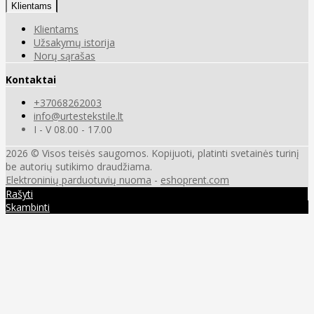
Klientams
Klientams
Užsakymų istorija
Norų sąrašas
Kontaktai
+37068262003
info@urtestekstile.lt
I - V 08.00 - 17.00
2026 © Visos teisės saugomos. Kopijuoti, platinti svetainės turinį
be autorių sutikimo draudžiama.
Elektroninių parduotuvių nuoma
-
eshoprent.com
Rašyti
Skambinti