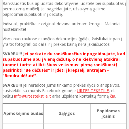
Rankšluostis bus apjuostas dekoratyvine juostele bei supakuotas į
permatomą maišelį. Jei pageidaujate, užsakymą galime
papildomai supakuoti ir į dėžutę.
Indivuali, praktiška ir originali dovana artimam žmogui. Maloniai
nustebinkite!
Visos nuotraukose esančios dekoracijos (gėlės, žaisliukai ir pan.)
yra tik fotografijos dalis ir į prekės kainą nėra įskaičiuotos.
SVARBU!!!
Jei perkate du rankšluosčius ir pageidaujate, kad
supakuotume abu į vieną dėžutę, o ne kiekvieną atskirai,
tuomet turite atlikti šiuos veiksmus: pirmą rankšluostį
pasirinkti "Be dėžutės" ir įdėti į krepšelį, antrajam -
"Bendra dėžutė".
SVARBU!!!
Jei neradote Jums tinkamo prekės dydžio ar spalvos,
susisiekite su mumis Facebook grupėje
URTES TEKSTILE
, el.
paštu
info@urtestekstile.lt
arba užpildant kontaktų formą
čia
.
Papidomas
Apmokėjimo būdas
Sąlygos
įkainis