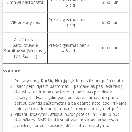
Omniva paštomatai
3,50 Eur
– 5 d.d.
Prekės gavimas per 1
VIP pristatymas
6,50 Eur
– 3 d.d.
Atsiėmimas
parduotuvėje
Prekės gavimas per 2
0,00 Eur
Šiauliuose
(Vilniaus g.
– 5 d.d.
174, Šiauliai)
SVARBU:
Pristatymas į
Kuršių Neriją
vykdomas tik per paštomatą.
Esant perpildytam paštomatui, pardavėjas pasilieka teisę
išsiųsti kitos įmonės paštomatu nei buvo pasirinkta
užsakyme. Esant galimybei, bus parenkamas tuo pačiu
adresu esantis paštomatas arba esantis netoliese. Pirkėjas
apie tai bus informuojamas užsakyme nurodytu el. paštu.
Pildant užsakymą, atidžiai nurodykite tel. nr., kuriuo bus
išsiunčiama SMS žinutė su atrakinimo kodu arba, esant
poreikiui, kurjeris susisieks dėl siuntos pristatymo.