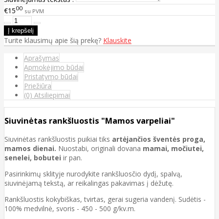
00
€15
su PVM
Turite klausimų apie šią prekę?
Klauskite
Aprašymas
Apmokėjimo būdai
Pristatymo būdai
Priežiūra
(0) Atsiliepimai
Siuvinėtas rankšluostis "Mamos varpeliai"
Siuvinėtas rankšluostis puikiai tiks
artėjančios šventės proga,
mamos dienai.
Nuostabi, originali dovana
mamai, močiutei,
senelei, bobutei
ir pan.
Pasirinkimų sklityje nurodykite rankšluosčio dydį, spalvą,
siuvinėjamą tekstą, ar reikalingas pakavimas į dėžutę.
Rankšluostis kokybiškas, tvirtas, gerai sugeria vandenį. Sudėtis -
100% medvilnė, svoris - 450 - 500 g/kv.m.