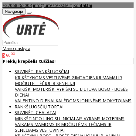
+37068262003
info@urtestekstile.lt
Kontaktai
Navigacija
Mano paskyra
00
€0
0
Prekių krepšelis tuščias!
SIUVINĖTI RANKŠLUOSČIAI
KRIKŠTYNOMS
VESTUVĖMS
GIMTADIENIUI
MAMAI IR
MOČIUTEI
TĖČIUI IR SENELIUI
VAIKIŠKI
MOTERIŠKI
VYRIŠKI
SU LIETUVA
BOSO - BOSĖS
DIENAI
VALENTINO DIENAI
KALĖDOMS
JONINĖMS
MOKYTOJAMS
RANKŠLUOSČIŲ TORTAI
SIUVINĖTI CHALATAI
MINKŠTINTO LINO
SU INICIALAIS
VYRAMS
MOTERIMS
VAIKAMS
MAMOMS IR MOČIUTĖMS
TĖČIAMS IR
SENELIAMS
VESTUVINIAI
KRIKŠTYNŲ
BOSO - BOSĖS DIENAI
JONUI IR JANINAI