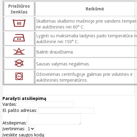
Priežiūros
Reikšmė
ženklas
Skalbimas skalbimo mašinoje prie vandens temper
ne aukštesnės nei 60° C.
Lyginti su maksimalia laidynės pado temperatūra n
aukštesne nei 150° C.
Balinti draudžiama.
Sausas valymas negalimas.
Džiovinimas centrifugoje galimas prie vidutinės ir
aukštesnės temperatūros.
Parašyti atsiliepimą
Vardas:
El. pašto adresas:
Atsiliepimas:
Įvertinimas:
Įveskite saugos kodą: