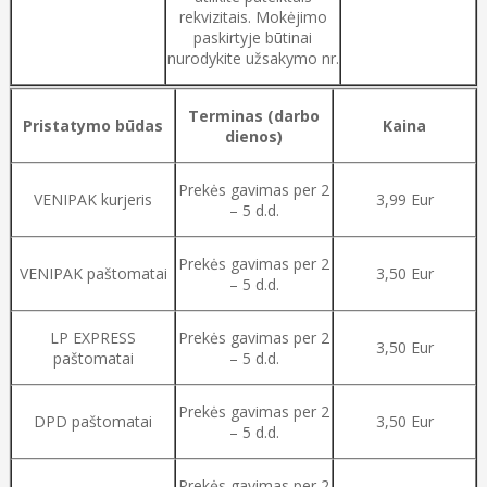
rekvizitais. Mokėjimo
paskirtyje būtinai
nurodykite užsakymo nr.
Terminas (darbo
Pristatymo būdas
Kaina
dienos)
Prekės gavimas per 2
VENIPAK kurjeris
3,99 Eur
– 5 d.d.
Prekės gavimas per 2
VENIPAK paštomatai
3,50 Eur
– 5 d.d.
LP EXPRESS
Prekės gavimas per 2
3,50 Eur
paštomatai
– 5 d.d.
Prekės gavimas per 2
DPD paštomatai
3,50 Eur
– 5 d.d.
Prekės gavimas per 2