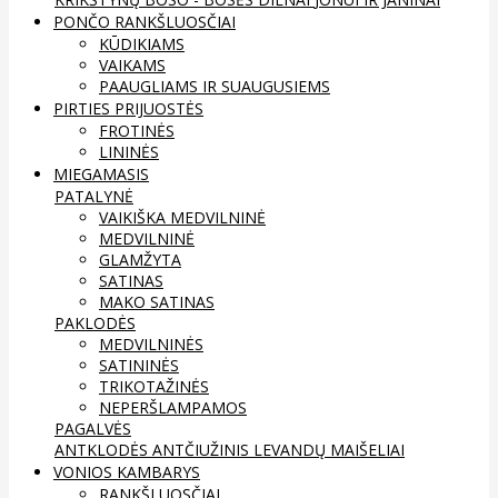
PONČO RANKŠLUOSČIAI
KŪDIKIAMS
VAIKAMS
PAAUGLIAMS IR SUAUGUSIEMS
PIRTIES PRIJUOSTĖS
FROTINĖS
LININĖS
MIEGAMASIS
PATALYNĖ
VAIKIŠKA MEDVILNINĖ
MEDVILNINĖ
GLAMŽYTA
SATINAS
MAKO SATINAS
PAKLODĖS
MEDVILNINĖS
SATININĖS
TRIKOTAŽINĖS
NEPERŠLAMPAMOS
PAGALVĖS
ANTKLODĖS
ANTČIUŽINIS
LEVANDŲ MAIŠELIAI
VONIOS KAMBARYS
RANKŠLUOSČIAI