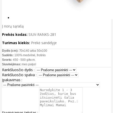
Į norų sąrašą
Prekės kodas:
SIUV-RANKS-281
Turimas kiekis:
Prekė sandėlyje
Dydis (cm):
70x140 arba 50x100
Sudėtis:
100% medvilnė, frotinis
Svoris:
450 - 500 g/kv.m.
Siuvinėjimas:
mes patys!
Rankšluosčio dydis :
Rankšluosčio spalva :
Įpakavimas :
Siuvinėjamas tekstas :