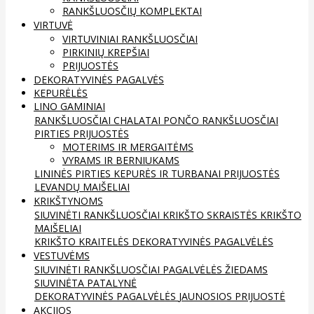
RANKŠLUOSČIŲ KOMPLEKTAI
VIRTUVĖ
VIRTUVINIAI RANKŠLUOSČIAI
PIRKINIŲ KREPŠIAI
PRIJUOSTĖS
DEKORATYVINĖS PAGALVĖS
KEPURĖLĖS
LINO GAMINIAI
RANKŠLUOSČIAI
CHALATAI
PONČO RANKŠLUOSČIAI
PIRTIES PRIJUOSTĖS
MOTERIMS IR MERGAITĖMS
VYRAMS IR BERNIUKAMS
LININĖS PIRTIES KEPURĖS IR TURBANAI
PRIJUOSTĖS
LEVANDŲ MAIŠELIAI
KRIKŠTYNOMS
SIUVINĖTI RANKŠLUOSČIAI
KRIKŠTO SKRAISTĖS
KRIKŠTO
MAIŠELIAI
KRIKŠTO KRAITELĖS
DEKORATYVINĖS PAGALVĖLĖS
VESTUVĖMS
SIUVINĖTI RANKŠLUOSČIAI
PAGALVĖLĖS ŽIEDAMS
SIUVINĖTA PATALYNĖ
DEKORATYVINĖS PAGALVĖLĖS
JAUNOSIOS PRIJUOSTĖ
AKCIJOS