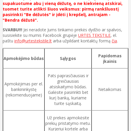
supakuotume abu į vieną dėžutę, o ne kiekvieną atskirai,
tuomet turite atlikti šiuos veiksmus: pirmą rankšluostį
pasirinkti "Be dėžutės" ir įdėti į krepšelį, antrajam -
"Bendra dėžutė".
SVARBU!!!
Jei neradote Jums tinkamo prekės dydžio ar spalvos,
susisiekite su mumis Facebook grupėje
URTES TEKSTILE
, el.
paštu
info@urtestekstile.lt
arba užpildant kontaktų formą
čia
.
Papidomas
Apmokėjimo būdas
Sąlygos
įkainis
Pats paprasčiausias ir
greičiausias
Apmokėjimas per el.
atsiskaitymo būdas.
bankininkystę
Netaikomas
Galėsite pasirinkti bet
(rekomenduojame)
kurį banką, kuriame
turite sąskaitą.
Už prekes apmokėsite
prekių pristatymo metu.
Kurjeriui kortele arba