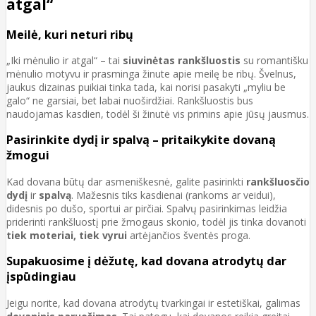
atgal“
Meilė, kuri neturi ribų
„Iki mėnulio ir atgal“ – tai
siuvinėtas rankšluostis
su romantišku
mėnulio motyvu ir prasminga žinute apie meilę be ribų. Švelnus,
jaukus dizainas puikiai tinka tada, kai norisi pasakyti „myliu be
galo“ ne garsiai, bet labai nuoširdžiai. Rankšluostis bus
naudojamas kasdien, todėl ši žinutė vis primins apie jūsų jausmus.
Pasirinkite dydį ir spalvą – pritaikykite dovaną
žmogui
Kad dovana būtų dar asmeniškesnė, galite pasirinkti
rankšluosčio
dydį
ir
spalvą
. Mažesnis tiks kasdienai (rankoms ar veidui),
didesnis po dušo, sportui ar pirčiai. Spalvų pasirinkimas leidžia
priderinti rankšluostį prie žmogaus skonio, todėl jis tinka dovanoti
tiek moteriai, tiek vyrui
artėjančios šventės proga.
Supakuosime į dėžutę, kad dovana atrodytų dar
įspūdingiau
Jeigu norite, kad dovana atrodytų tvarkingai ir estetiškai, galimas