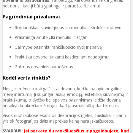
dovaninis paruošimas
. Tai patogu, kai dovanos reikia greitai,
bet norisi, kad ji būtų ypatinga ir paruošta įteikimui.
Pagrindiniai privalumai
Romantiškas siuvinėjimas su mėnulio ir širdelės motyvu
Prasminga žinutė „Iki mėnulio ir atgal“
Galimybė pasirinkti rankšluosčio dydį ir spalvą
Praktiška dovana, tinkanti kasdieniam naudojimui
Galimas dovaninis paruošimas
Kodėl verta rinktis?
Nes „Iki mėnulio ir atgal“ – tai dovana, kuri kalba apie begalinę
meilę ir artumą. Ji sujungia jaukią emociją, estetišką siuvinėjimą ir
praktiškumą, o dydžio bei spalvos pasirinkimas leidžia dovaną
pritaikyti konkrečiam žmogui, kad jausmas būtų dar tikresnis.
Visos nuotraukose esančios dekoracijos (gėlės, žaisliukai ir pan.)
yra tik fotografijos dalis ir į prekės kainą nėra įskaičiuotos.
SVARBU!!!
Jei perkate du rankšluosčius ir pageidaujate, kad