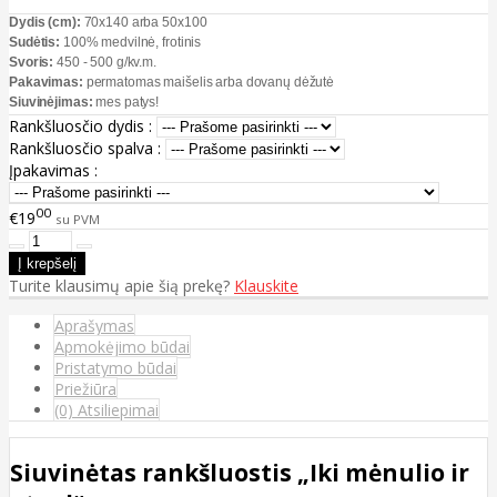
Dydis (cm):
70x140 arba 50x100
Sudėtis:
100% medvilnė, frotinis
Svoris:
450 - 500 g/kv.m.
Pakavimas:
permatomas maišelis arba dovanų dėžutė
Siuvinėjimas:
mes patys!
Rankšluosčio dydis :
Rankšluosčio spalva :
Įpakavimas :
00
€19
su PVM
Turite klausimų apie šią prekę?
Klauskite
Aprašymas
Apmokėjimo būdai
Pristatymo būdai
Priežiūra
(0) Atsiliepimai
Siuvinėtas rankšluostis „Iki mėnulio ir