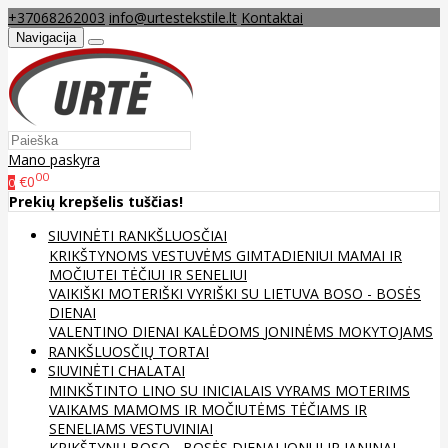
+37068262003
info@urtestekstile.lt
Kontaktai
Navigacija
Mano paskyra
00
€0
0
Prekių krepšelis tuščias!
SIUVINĖTI RANKŠLUOSČIAI
KRIKŠTYNOMS
VESTUVĖMS
GIMTADIENIUI
MAMAI IR
MOČIUTEI
TĖČIUI IR SENELIUI
VAIKIŠKI
MOTERIŠKI
VYRIŠKI
SU LIETUVA
BOSO - BOSĖS
DIENAI
VALENTINO DIENAI
KALĖDOMS
JONINĖMS
MOKYTOJAMS
RANKŠLUOSČIŲ TORTAI
SIUVINĖTI CHALATAI
MINKŠTINTO LINO
SU INICIALAIS
VYRAMS
MOTERIMS
VAIKAMS
MAMOMS IR MOČIUTĖMS
TĖČIAMS IR
SENELIAMS
VESTUVINIAI
KRIKŠTYNŲ
BOSO - BOSĖS DIENAI
JONUI IR JANINAI