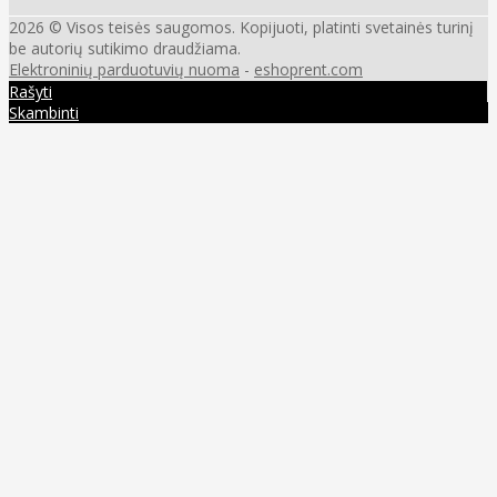
2026 © Visos teisės saugomos. Kopijuoti, platinti svetainės turinį
be autorių sutikimo draudžiama.
Elektroninių parduotuvių nuoma
-
eshoprent.com
Rašyti
Skambinti