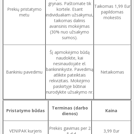
grynais. Paštomate tik
Taikomas 1,99 Eur
Prekių pristatymo
kortele. Esant
papildomas
metu
individualiam užsakymui,
mokestis
taikomas dalinis
avansinis mokėjimas
(30% nuo užsakymo
sumos).
Šį apmokėjimo būdą
naudokite, kai
nesinaudojate el.
bankininkyste. Pavedimą
Bankiniu pavedimu
Netaikomas
atlikite pateiktais
rekvizitais. Mokėjimo
paskirtyje būtinai
nurodykite užsakymo nr.
Terminas (darbo
Pristatymo būdas
Kaina
dienos)
Prekės gavimas per 2
VENIPAK kurjeris
3,99 Eur
– 5 d.d.