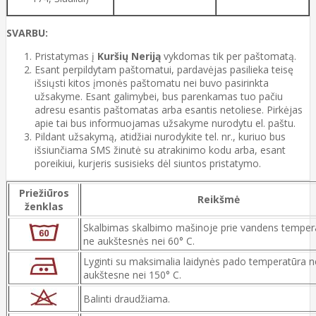
SVARBU:
Pristatymas į
Kuršių Neriją
vykdomas tik per paštomatą.
Esant perpildytam paštomatui, pardavėjas pasilieka teisę
išsiųsti kitos įmonės paštomatu nei buvo pasirinkta
užsakyme. Esant galimybei, bus parenkamas tuo pačiu
adresu esantis paštomatas arba esantis netoliese. Pirkėjas
apie tai bus informuojamas užsakyme nurodytu el. paštu.
Pildant užsakymą, atidžiai nurodykite tel. nr., kuriuo bus
išsiunčiama SMS žinutė su atrakinimo kodu arba, esant
poreikiui, kurjeris susisieks dėl siuntos pristatymo.
Priežiūros
Reikšmė
ženklas
Skalbimas skalbimo mašinoje prie vandens temper
ne aukštesnės nei 60° C.
Lyginti su maksimalia laidynės pado temperatūra n
aukštesne nei 150° C.
Balinti draudžiama.