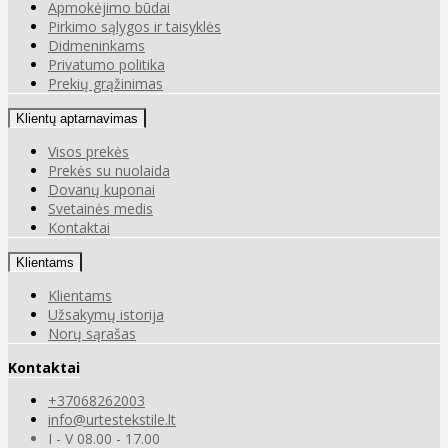
Apmokėjimo būdai
Pirkimo sąlygos ir taisyklės
Didmeninkams
Privatumo politika
Prekių grąžinimas
Klientų aptarnavimas
Visos prekės
Prekės su nuolaida
Dovanų kuponai
Svetainės medis
Kontaktai
Klientams
Klientams
Užsakymų istorija
Norų sąrašas
Kontaktai
+37068262003
info@urtestekstile.lt
I - V 08.00 - 17.00