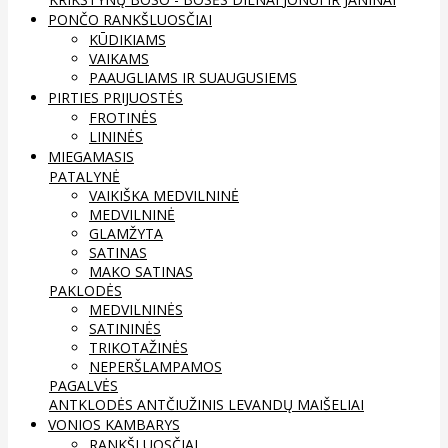
PONČO RANKŠLUOSČIAI
KŪDIKIAMS
VAIKAMS
PAAUGLIAMS IR SUAUGUSIEMS
PIRTIES PRIJUOSTĖS
FROTINĖS
LININĖS
MIEGAMASIS
PATALYNĖ
VAIKIŠKA MEDVILNINĖ
MEDVILNINĖ
GLAMŽYTA
SATINAS
MAKO SATINAS
PAKLODĖS
MEDVILNINĖS
SATININĖS
TRIKOTAŽINĖS
NEPERŠLAMPAMOS
PAGALVĖS
ANTKLODĖS
ANTČIUŽINIS
LEVANDŲ MAIŠELIAI
VONIOS KAMBARYS
RANKŠLUOSČIAI