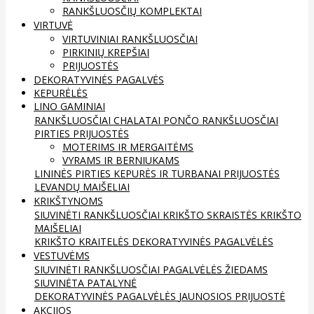
RANKŠLUOSČIŲ KOMPLEKTAI
VIRTUVĖ
VIRTUVINIAI RANKŠLUOSČIAI
PIRKINIŲ KREPŠIAI
PRIJUOSTĖS
DEKORATYVINĖS PAGALVĖS
KEPURĖLĖS
LINO GAMINIAI
RANKŠLUOSČIAI
CHALATAI
PONČO RANKŠLUOSČIAI
PIRTIES PRIJUOSTĖS
MOTERIMS IR MERGAITĖMS
VYRAMS IR BERNIUKAMS
LININĖS PIRTIES KEPURĖS IR TURBANAI
PRIJUOSTĖS
LEVANDŲ MAIŠELIAI
KRIKŠTYNOMS
SIUVINĖTI RANKŠLUOSČIAI
KRIKŠTO SKRAISTĖS
KRIKŠTO
MAIŠELIAI
KRIKŠTO KRAITELĖS
DEKORATYVINĖS PAGALVĖLĖS
VESTUVĖMS
SIUVINĖTI RANKŠLUOSČIAI
PAGALVĖLĖS ŽIEDAMS
SIUVINĖTA PATALYNĖ
DEKORATYVINĖS PAGALVĖLĖS
JAUNOSIOS PRIJUOSTĖ
AKCIJOS