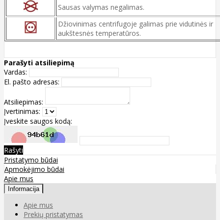
Sausas valymas negalimas.
Džiovinimas centrifugoje galimas prie vidutinės ir
aukštesnės temperatūros.
Parašyti atsiliepimą
Vardas:
El. pašto adresas:
Atsiliepimas:
Įvertinimas:
Įveskite saugos kodą:
Rašyti
Pristatymo būdai
Apmokėjimo būdai
Apie mus
Informacija
Apie mus
Prekių pristatymas