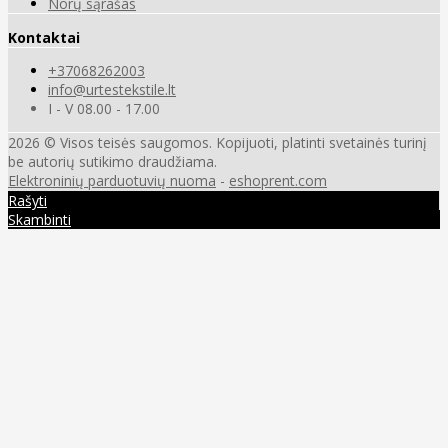
Norų sąrašas
Kontaktai
+37068262003
info@urtestekstile.lt
I - V 08.00 - 17.00
2026 © Visos teisės saugomos. Kopijuoti, platinti svetainės turinį
be autorių sutikimo draudžiama.
Elektroninių parduotuvių nuoma
-
eshoprent.com
Rašyti
Skambinti