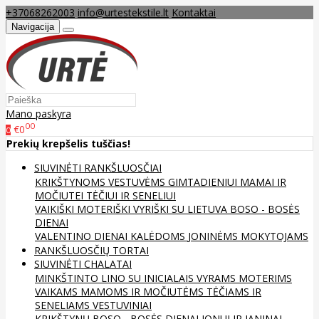
+37068262003
info@urtestekstile.lt
Kontaktai
Navigacija
Mano paskyra
00
€0
0
Prekių krepšelis tuščias!
SIUVINĖTI RANKŠLUOSČIAI
KRIKŠTYNOMS
VESTUVĖMS
GIMTADIENIUI
MAMAI IR
MOČIUTEI
TĖČIUI IR SENELIUI
VAIKIŠKI
MOTERIŠKI
VYRIŠKI
SU LIETUVA
BOSO - BOSĖS
DIENAI
VALENTINO DIENAI
KALĖDOMS
JONINĖMS
MOKYTOJAMS
RANKŠLUOSČIŲ TORTAI
SIUVINĖTI CHALATAI
MINKŠTINTO LINO
SU INICIALAIS
VYRAMS
MOTERIMS
VAIKAMS
MAMOMS IR MOČIUTĖMS
TĖČIAMS IR
SENELIAMS
VESTUVINIAI
KRIKŠTYNŲ
BOSO - BOSĖS DIENAI
JONUI IR JANINAI