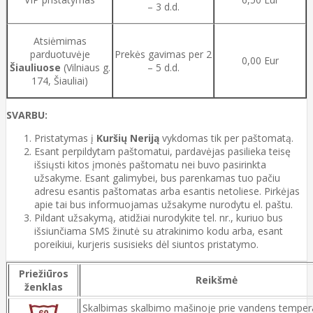
– 3 d.d.
Atsiėmimas
parduotuvėje
Prekės gavimas per 2
0,00 Eur
Šiauliuose
(Vilniaus g.
– 5 d.d.
174, Šiauliai)
SVARBU:
Pristatymas į
Kuršių Neriją
vykdomas tik per paštomatą.
Esant perpildytam paštomatui, pardavėjas pasilieka teisę
išsiųsti kitos įmonės paštomatu nei buvo pasirinkta
užsakyme. Esant galimybei, bus parenkamas tuo pačiu
adresu esantis paštomatas arba esantis netoliese. Pirkėjas
apie tai bus informuojamas užsakyme nurodytu el. paštu.
Pildant užsakymą, atidžiai nurodykite tel. nr., kuriuo bus
išsiunčiama SMS žinutė su atrakinimo kodu arba, esant
poreikiui, kurjeris susisieks dėl siuntos pristatymo.
Priežiūros
Reikšmė
ženklas
Skalbimas skalbimo mašinoje prie vandens temper