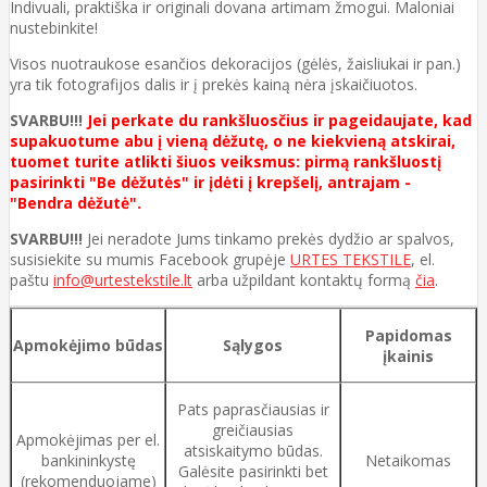
Indivuali, praktiška ir originali dovana artimam žmogui. Maloniai
nustebinkite!
Visos nuotraukose esančios dekoracijos (gėlės, žaisliukai ir pan.)
yra tik fotografijos dalis ir į prekės kainą nėra įskaičiuotos.
SVARBU!!!
Jei perkate du rankšluosčius ir pageidaujate, kad
supakuotume abu į vieną dėžutę, o ne kiekvieną atskirai,
tuomet turite atlikti šiuos veiksmus: pirmą rankšluostį
pasirinkti "Be dėžutės" ir įdėti į krepšelį, antrajam -
"Bendra dėžutė".
SVARBU!!!
Jei neradote Jums tinkamo prekės dydžio ar spalvos,
susisiekite su mumis Facebook grupėje
URTES TEKSTILE
, el.
paštu
info@urtestekstile.lt
arba užpildant kontaktų formą
čia
.
Papidomas
Apmokėjimo būdas
Sąlygos
įkainis
Pats paprasčiausias ir
greičiausias
Apmokėjimas per el.
atsiskaitymo būdas.
bankininkystę
Netaikomas
Galėsite pasirinkti bet
(rekomenduojame)