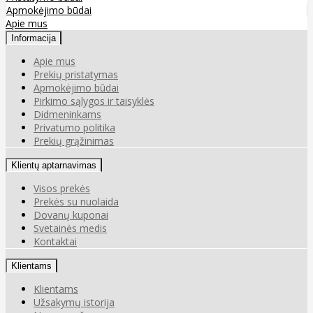
Apmokėjimo būdai
Apie mus
Informacija
Apie mus
Prekių pristatymas
Apmokėjimo būdai
Pirkimo sąlygos ir taisyklės
Didmeninkams
Privatumo politika
Prekių grąžinimas
Klientų aptarnavimas
Visos prekės
Prekės su nuolaida
Dovanų kuponai
Svetainės medis
Kontaktai
Klientams
Klientams
Užsakymų istorija