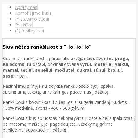
Aprašymas
Apmokėjimo būdai
Pristatymo būdai
Priežiūra
(0) Atsiliepimai
Siuvinėtas rankšluostis "Ho Ho Ho"
Siuvinėtas rankšluostis puikiai tiks
artėjančios šventės proga,
Kalėdoms.
Nuostabi, originali dovana
vyrui, moteriai, vaikui,
mamai, tėčiui, seneliui, močiutei, dukrai, sūnui, broliui,
sesei
ir pan.
Pasirinkimų sklityje nurodykite rankšluosčio dydį, spalvą,
siuvinėjamą tekstą, ar reikalingas pakavimas į dėžutę.
Rankšluostis kokybiškas, tvirtas, gerai sugeria vandenį. Sudėtis -
100% medvilnė, svoris - 450 - 500 g/kv.m.
Rankšluostis bus apjuostas dekoratyvine juostele bei supakuotas į
permatomą maišelį. Jei pageidaujate, užsakymą galime
papildomai supakuoti ir į dėžutę.