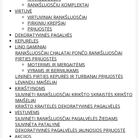
RANKŠLUOSČIŲ KOMPLEKTAI
VIRTUVĖ
VIRTUVINIAI RANKŠLUOSČIAI
PIRKINIŲ KREPŠIAI
PRIJUOSTĖS
DEKORATYVINĖS PAGALVĖS
KEPURĖLĖS
LINO GAMINIAI
RANKŠLUOSČIAI
CHALATAI
PONČO RANKŠLUOSČIAI
PIRTIES PRIJUOSTĖS
MOTERIMS IR MERGAITĖMS
VYRAMS IR BERNIUKAMS
LININĖS PIRTIES KEPURĖS IR TURBANAI
PRIJUOSTĖS
LEVANDŲ MAIŠELIAI
KRIKŠTYNOMS
SIUVINĖTI RANKŠLUOSČIAI
KRIKŠTO SKRAISTĖS
KRIKŠTO
MAIŠELIAI
KRIKŠTO KRAITELĖS
DEKORATYVINĖS PAGALVĖLĖS
VESTUVĖMS
SIUVINĖTI RANKŠLUOSČIAI
PAGALVĖLĖS ŽIEDAMS
SIUVINĖTA PATALYNĖ
DEKORATYVINĖS PAGALVĖLĖS
JAUNOSIOS PRIJUOSTĖ
AKCIJOS