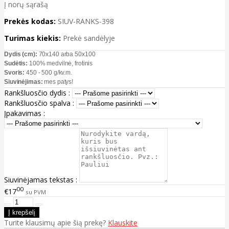
Į norų sąrašą
Prekės kodas:
SIUV-RANKS-398
Turimas kiekis:
Prekė sandėlyje
Dydis (cm):
70x140 arba 50x100
Sudėtis:
100% medvilnė, frotinis
Svoris:
450 - 500 g/kv.m.
Siuvinėjimas:
mes patys!
Rankšluosčio dydis :
Rankšluosčio spalva :
Įpakavimas :
Siuvinėjamas tekstas :
00
€17
su PVM
Turite klausimų apie šią prekę?
Klauskite