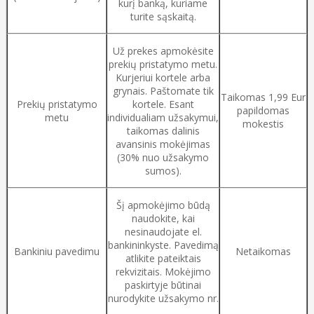
kurį banką, kuriame
turite sąskaitą.
Už prekes apmokėsite
prekių pristatymo metu.
Kurjeriui kortele arba
grynais. Paštomate tik
Taikomas 1,99 Eur
Prekių pristatymo
kortele. Esant
papildomas
metu
individualiam užsakymui,
mokestis
taikomas dalinis
avansinis mokėjimas
(30% nuo užsakymo
sumos).
Šį apmokėjimo būdą
naudokite, kai
nesinaudojate el.
bankininkyste. Pavedimą
Bankiniu pavedimu
Netaikomas
atlikite pateiktais
rekvizitais. Mokėjimo
paskirtyje būtinai
nurodykite užsakymo nr.