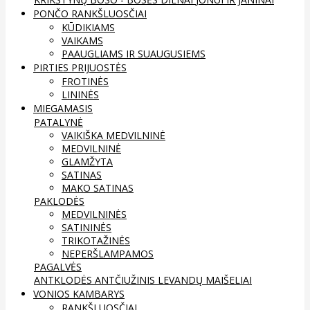
PONČO RANKŠLUOSČIAI
KŪDIKIAMS
VAIKAMS
PAAUGLIAMS IR SUAUGUSIEMS
PIRTIES PRIJUOSTĖS
FROTINĖS
LININĖS
MIEGAMASIS
PATALYNĖ
VAIKIŠKA MEDVILNINĖ
MEDVILNINĖ
GLAMŽYTA
SATINAS
MAKO SATINAS
PAKLODĖS
MEDVILNINĖS
SATININĖS
TRIKOTAŽINĖS
NEPERŠLAMPAMOS
PAGALVĖS
ANTKLODĖS
ANTČIUŽINIS
LEVANDŲ MAIŠELIAI
VONIOS KAMBARYS
RANKŠLUOSČIAI