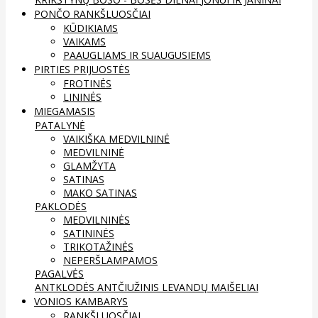
PONČO RANKŠLUOSČIAI
KŪDIKIAMS
VAIKAMS
PAAUGLIAMS IR SUAUGUSIEMS
PIRTIES PRIJUOSTĖS
FROTINĖS
LININĖS
MIEGAMASIS
PATALYNĖ
VAIKIŠKA MEDVILNINĖ
MEDVILNINĖ
GLAMŽYTA
SATINAS
MAKO SATINAS
PAKLODĖS
MEDVILNINĖS
SATININĖS
TRIKOTAŽINĖS
NEPERŠLAMPAMOS
PAGALVĖS
ANTKLODĖS
ANTČIUŽINIS
LEVANDŲ MAIŠELIAI
VONIOS KAMBARYS
RANKŠLUOSČIAI