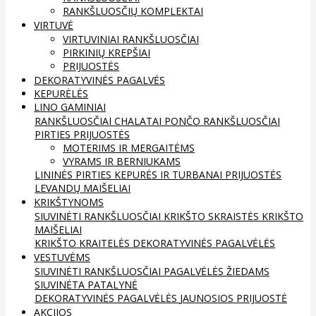
RANKŠLUOSČIŲ KOMPLEKTAI
VIRTUVĖ
VIRTUVINIAI RANKŠLUOSČIAI
PIRKINIŲ KREPŠIAI
PRIJUOSTĖS
DEKORATYVINĖS PAGALVĖS
KEPURĖLĖS
LINO GAMINIAI
RANKŠLUOSČIAI
CHALATAI
PONČO RANKŠLUOSČIAI
PIRTIES PRIJUOSTĖS
MOTERIMS IR MERGAITĖMS
VYRAMS IR BERNIUKAMS
LININĖS PIRTIES KEPURĖS IR TURBANAI
PRIJUOSTĖS
LEVANDŲ MAIŠELIAI
KRIKŠTYNOMS
SIUVINĖTI RANKŠLUOSČIAI
KRIKŠTO SKRAISTĖS
KRIKŠTO
MAIŠELIAI
KRIKŠTO KRAITELĖS
DEKORATYVINĖS PAGALVĖLĖS
VESTUVĖMS
SIUVINĖTI RANKŠLUOSČIAI
PAGALVĖLĖS ŽIEDAMS
SIUVINĖTA PATALYNĖ
DEKORATYVINĖS PAGALVĖLĖS
JAUNOSIOS PRIJUOSTĖ
AKCIJOS