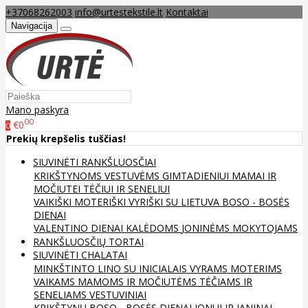
+37068262003
info@urtestekstile.lt
Kontaktai
Navigacija
Mano paskyra
00
€0
0
Prekių krepšelis tuščias!
SIUVINĖTI RANKŠLUOSČIAI
KRIKŠTYNOMS
VESTUVĖMS
GIMTADIENIUI
MAMAI IR
MOČIUTEI
TĖČIUI IR SENELIUI
VAIKIŠKI
MOTERIŠKI
VYRIŠKI
SU LIETUVA
BOSO - BOSĖS
DIENAI
VALENTINO DIENAI
KALĖDOMS
JONINĖMS
MOKYTOJAMS
RANKŠLUOSČIŲ TORTAI
SIUVINĖTI CHALATAI
MINKŠTINTO LINO
SU INICIALAIS
VYRAMS
MOTERIMS
VAIKAMS
MAMOMS IR MOČIUTĖMS
TĖČIAMS IR
SENELIAMS
VESTUVINIAI
KRIKŠTYNŲ
BOSO - BOSĖS DIENAI
JONUI IR JANINAI