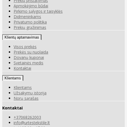
Prekių pristatymas
Apmokėjimo būdai
Pirkimo sąlygos ir taisyklės
Didmeninkams
Privatumo politika
Prekių grąžinimas
Klientų aptarnavimas
Visos prekės
Prekės su nuolaida
Dovanų kuponai
Svetainės medis
Kontaktai
Klientams
Klientams
Užsakymų istorija
Norų sąrašas
Kontaktai
+37068262003
info@urtestekstile.lt