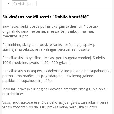
(0) Atsiliepimai
Siuvinėtas rankšluostis "Dobilo boružėlė"
Siuvinėtas rankšluostis puikiai tiks
gimtadieniui.
Nuostabi,
originali dovana
moteriai, mergaitei, vaikui, mamai,
močiutei
ir pan.
Pasirinkimų sklityje nurodykite rankšluosčio dydį, spalvą,
siuvinėjamą tekstą, ar reikalingas pakavimas į dėžutę.
Rankšluostis kokybiškas, tvirtas, gerai sugeria vandenį. Sudėtis -
100% medvilnė, svoris - 450 - 500 g/kv.m.
Rankšluostis bus apjuostas dekoratyvine juostele bei supakuotas į
permatomą maišelį. Jei pageidaujate, užsakymą galime
papildomai supakuoti ir į dėžutę.
Indivuali, praktiška ir originali dovana artimam žmogui. Maloniai
nustebinkite!
Visos nuotraukose esančios dekoracijos (gėlės, žaisliukai ir pan.)
yra tik fotografijos dalis ir į prekės kainą nėra įskaičiuotos.