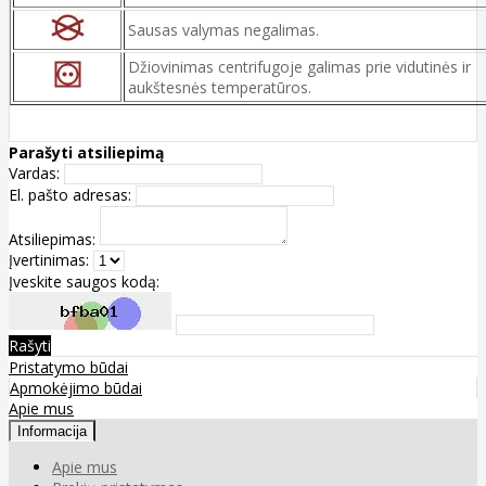
Sausas valymas negalimas.
Džiovinimas centrifugoje galimas prie vidutinės ir
aukštesnės temperatūros.
Parašyti atsiliepimą
Vardas:
El. pašto adresas:
Atsiliepimas:
Įvertinimas:
Įveskite saugos kodą:
Rašyti
Pristatymo būdai
Apmokėjimo būdai
Apie mus
Informacija
Apie mus