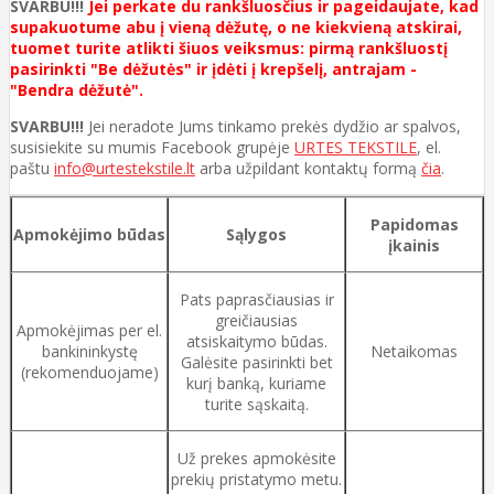
SVARBU!!!
Jei perkate du rankšluosčius ir pageidaujate, kad
supakuotume abu į vieną dėžutę, o ne kiekvieną atskirai,
tuomet turite atlikti šiuos veiksmus: pirmą rankšluostį
pasirinkti "Be dėžutės" ir įdėti į krepšelį, antrajam -
"Bendra dėžutė".
SVARBU!!!
Jei neradote Jums tinkamo prekės dydžio ar spalvos,
susisiekite su mumis Facebook grupėje
URTES TEKSTILE
, el.
paštu
info@urtestekstile.lt
arba užpildant kontaktų formą
čia
.
Papidomas
Apmokėjimo būdas
Sąlygos
įkainis
Pats paprasčiausias ir
greičiausias
Apmokėjimas per el.
atsiskaitymo būdas.
bankininkystę
Netaikomas
Galėsite pasirinkti bet
(rekomenduojame)
kurį banką, kuriame
turite sąskaitą.
Už prekes apmokėsite
prekių pristatymo metu.