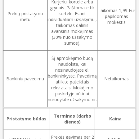
Kurjeriui kortele arba
grynais. Paštomate tik
Taikomas 1,99 Eur
Prekių pristatymo
kortele. Esant
papildomas
metu
individualiam užsakymui,
mokestis
taikomas dalinis
avansinis mokėjimas
(30% nuo užsakymo
sumos).
Šį apmokėjimo būdą
naudokite, kai
nesinaudojate el.
bankininkyste. Pavedimą
Bankiniu pavedimu
Netaikomas
atlikite pateiktais
rekvizitais. Mokėjimo
paskirtyje būtinai
nurodykite užsakymo nr.
Terminas (darbo
Pristatymo būdas
Kaina
dienos)
Prekės gavimas per 2