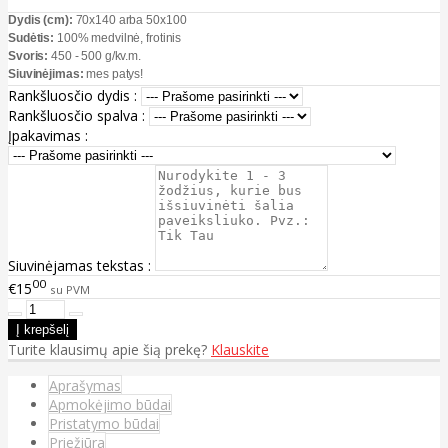
Dydis (cm):
70x140 arba 50x100
Sudėtis:
100% medvilnė, frotinis
Svoris:
450 - 500 g/kv.m.
Siuvinėjimas:
mes patys!
Rankšluosčio dydis :
Rankšluosčio spalva :
Įpakavimas :
Siuvinėjamas tekstas :
00
€15
su PVM
Turite klausimų apie šią prekę?
Klauskite
Aprašymas
Apmokėjimo būdai
Pristatymo būdai
Priežiūra