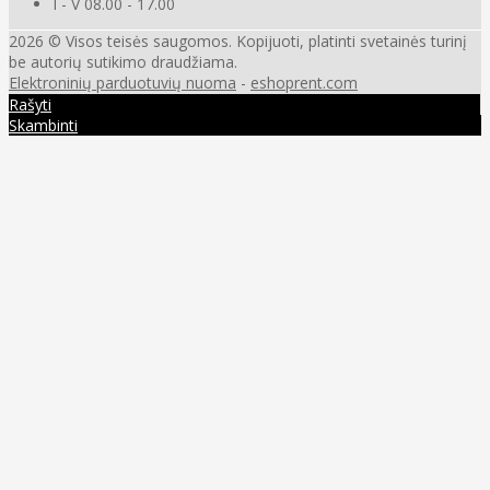
I - V 08.00 - 17.00
2026 © Visos teisės saugomos. Kopijuoti, platinti svetainės turinį
be autorių sutikimo draudžiama.
Elektroninių parduotuvių nuoma
-
eshoprent.com
Rašyti
Skambinti