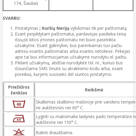
174, Šiauliai)
SVARBU:
Pristatymas į
Kuršių Neriją
vykdomas tik per paštomatą.
Esant perpildytam paštomatui, pardavėjas pasilieka teisę
išsiųsti kitos įmonės paštomatu nei buvo pasirinkta
užsakyme. Esant galimybei, bus parenkamas tuo pačiu
adresu esantis paštomatas arba esantis netoliese. Pirkėjas
apie tai bus informuojamas užsakyme nurodytu el. paštu.
Pildant užsakymą, atidžiai nurodykite tel. nr., kuriuo bus
išsiunčiama SMS žinutė su atrakinimo kodu arba, esant
poreikiui, kurjeris susisieks dėl siuntos pristatymo.
Priežiūros
Reikšmė
ženklas
Skalbimas skalbimo mašinoje prie vandens temper
ne aukštesnės nei 60° C.
Lyginti su maksimalia laidynės pado temperatūra n
aukštesne nei 150° C.
Balinti draudžiama.