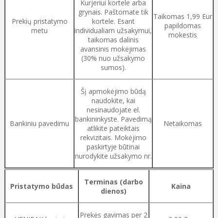
Kurjeriui kortele arba
grynais. Paštomate tik
Taikomas 1,99 Eur
Prekių pristatymo
kortele. Esant
papildomas
metu
individualiam užsakymui,
mokestis
taikomas dalinis
avansinis mokėjimas
(30% nuo užsakymo
sumos).
Šį apmokėjimo būdą
naudokite, kai
nesinaudojate el.
bankininkyste. Pavedimą
Bankiniu pavedimu
Netaikomas
atlikite pateiktais
rekvizitais. Mokėjimo
paskirtyje būtinai
nurodykite užsakymo nr.
Terminas (darbo
Pristatymo būdas
Kaina
dienos)
Prekės gavimas per 2