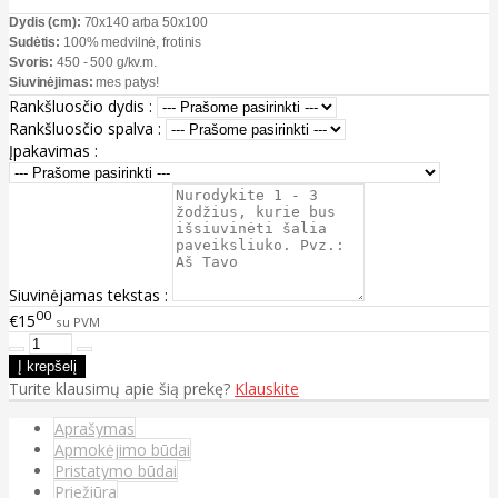
Dydis (cm):
70x140 arba 50x100
Sudėtis:
100% medvilnė, frotinis
Svoris:
450 - 500 g/kv.m.
Siuvinėjimas:
mes patys!
Rankšluosčio dydis :
Rankšluosčio spalva :
Įpakavimas :
Siuvinėjamas tekstas :
00
€15
su PVM
Turite klausimų apie šią prekę?
Klauskite
Aprašymas
Apmokėjimo būdai
Pristatymo būdai
Priežiūra