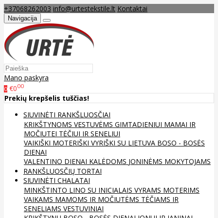
+37068262003
info@urtestekstile.lt
Kontaktai
Navigacija
Mano paskyra
00
€0
0
Prekių krepšelis tuščias!
SIUVINĖTI RANKŠLUOSČIAI
KRIKŠTYNOMS
VESTUVĖMS
GIMTADIENIUI
MAMAI IR
MOČIUTEI
TĖČIUI IR SENELIUI
VAIKIŠKI
MOTERIŠKI
VYRIŠKI
SU LIETUVA
BOSO - BOSĖS
DIENAI
VALENTINO DIENAI
KALĖDOMS
JONINĖMS
MOKYTOJAMS
RANKŠLUOSČIŲ TORTAI
SIUVINĖTI CHALATAI
MINKŠTINTO LINO
SU INICIALAIS
VYRAMS
MOTERIMS
VAIKAMS
MAMOMS IR MOČIUTĖMS
TĖČIAMS IR
SENELIAMS
VESTUVINIAI
KRIKŠTYNŲ
BOSO - BOSĖS DIENAI
JONUI IR JANINAI