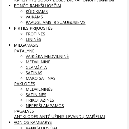
PONČO RANKŠLUOSČIAI
KŪDIKIAMS
VAIKAMS
PAAUGLIAMS IR SUAUGUSIEMS
PIRTIES PRIJUOSTĖS
FROTINĖS
LININĖS
MIEGAMASIS
PATALYNĖ
VAIKIŠKA MEDVILNINĖ
MEDVILNINĖ
GLAMŽYTA
SATINAS
MAKO SATINAS
PAKLODĖS
MEDVILNINĖS
SATININĖS
TRIKOTAŽINĖS
NEPERŠLAMPAMOS
PAGALVĖS
ANTKLODĖS
ANTČIUŽINIS
LEVANDŲ MAIŠELIAI
VONIOS KAMBARYS
RANKŠLUOSČIAI