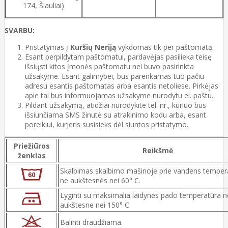
174, Šiauliai)
SVARBU:
Pristatymas į
Kuršių Neriją
vykdomas tik per paštomatą.
Esant perpildytam paštomatui, pardavėjas pasilieka teisę
išsiųsti kitos įmonės paštomatu nei buvo pasirinkta
užsakyme. Esant galimybei, bus parenkamas tuo pačiu
adresu esantis paštomatas arba esantis netoliese. Pirkėjas
apie tai bus informuojamas užsakyme nurodytu el. paštu.
Pildant užsakymą, atidžiai nurodykite tel. nr., kuriuo bus
išsiunčiama SMS žinutė su atrakinimo kodu arba, esant
poreikiui, kurjeris susisieks dėl siuntos pristatymo.
Priežiūros
Reikšmė
ženklas
Skalbimas skalbimo mašinoje prie vandens temper
ne aukštesnės nei 60° C.
Lyginti su maksimalia laidynės pado temperatūra n
aukštesne nei 150° C.
Balinti draudžiama.