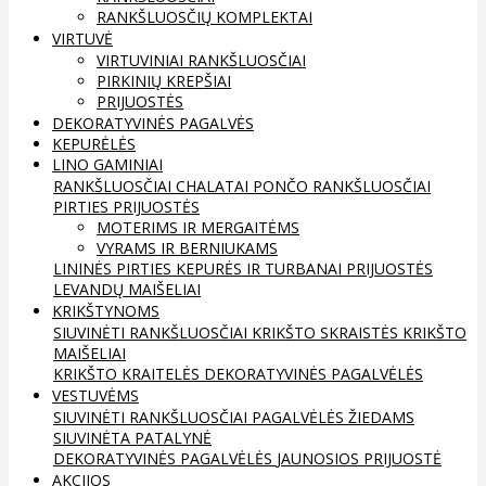
RANKŠLUOSČIŲ KOMPLEKTAI
VIRTUVĖ
VIRTUVINIAI RANKŠLUOSČIAI
PIRKINIŲ KREPŠIAI
PRIJUOSTĖS
DEKORATYVINĖS PAGALVĖS
KEPURĖLĖS
LINO GAMINIAI
RANKŠLUOSČIAI
CHALATAI
PONČO RANKŠLUOSČIAI
PIRTIES PRIJUOSTĖS
MOTERIMS IR MERGAITĖMS
VYRAMS IR BERNIUKAMS
LININĖS PIRTIES KEPURĖS IR TURBANAI
PRIJUOSTĖS
LEVANDŲ MAIŠELIAI
KRIKŠTYNOMS
SIUVINĖTI RANKŠLUOSČIAI
KRIKŠTO SKRAISTĖS
KRIKŠTO
MAIŠELIAI
KRIKŠTO KRAITELĖS
DEKORATYVINĖS PAGALVĖLĖS
VESTUVĖMS
SIUVINĖTI RANKŠLUOSČIAI
PAGALVĖLĖS ŽIEDAMS
SIUVINĖTA PATALYNĖ
DEKORATYVINĖS PAGALVĖLĖS
JAUNOSIOS PRIJUOSTĖ
AKCIJOS