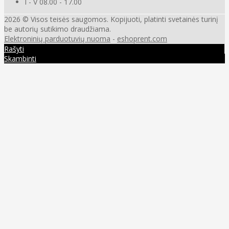
I - V 08.00 - 17.00
2026 © Visos teisės saugomos. Kopijuoti, platinti svetainės turinį
be autorių sutikimo draudžiama.
Elektroninių parduotuvių nuoma
-
eshoprent.com
Rašyti
Skambinti