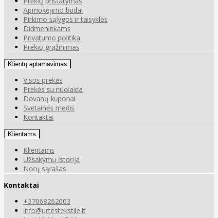
Prekių pristatymas
Apmokėjimo būdai
Pirkimo sąlygos ir taisyklės
Didmeninkams
Privatumo politika
Prekių grąžinimas
Klientų aptarnavimas
Visos prekės
Prekės su nuolaida
Dovanų kuponai
Svetainės medis
Kontaktai
Klientams
Klientams
Užsakymų istorija
Norų sąrašas
Kontaktai
+37068262003
info@urtestekstile.lt