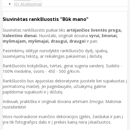
(0) Atsiliepimai
Siuvinėtas rankšluostis "Būk mano"
Siuvinėtas rankšluostis puikiai tiks
artėjančios šventės proga,
Valentino dienai.
Nuostabi, originali dovana
vyrui, žmonai,
mylimajam, mylimajai, draugui, draugei
ir pan.
Pasirinkimų sklityje nurodykite rankšluosčio dydį, spalvą,
siuvinėjamą tekstą, ar reikalingas pakavimas į dėžutę.
Rankšluostis kokybiškas, tvirtas, gerai sugeria vandenį. Sudėtis -
100% medvilnė, svoris - 450 - 500 g/kv.m.
Rankšluostis bus apjuostas dekoratyvine juostele bei supakuotas į
permatomą maišelį. Jei pageidaujate, užsakymą galime
papildomai supakuoti ir į dėžutę.
Indivuali, praktiška ir originali dovana artimam žmogui. Maloniai
nustebinkite!
Visos nuotraukose esančios dekoracijos (gėlės, žaisliukai ir pan.)
yra tik fotografijos dalis ir į prekės kainą nėra įskaičiuotos.