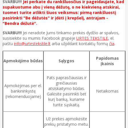
SVARBU!!!
Jei perkate du rankšluosčius ir pageidaujate, kad
supakuotume abu į vieną dėžutę, o ne kiekvieną atskirai,
tuomet turite atlikti šiuos veiksmus: pirmą rankšluostį
pasirinkti "Be dėžutės" ir įdėti į krepšelį, antrajam -
"Bendra dėžutė".
SVARBU!!!
Jei neradote Jums tinkamo prekės dydžio ar spalvos,
susisiekite su mumis Facebook grupėje
URTES TEKSTILE
, el.
paštu
info@urtestekstile.lt
arba užpildant kontaktų formą
čia
.
Papidomas
Apmokėjimo būdas
Sąlygos
įkainis
Pats paprasčiausias ir
greičiausias
Apmokėjimas per el.
atsiskaitymo būdas.
bankininkystę
Netaikomas
Galėsite pasirinkti bet
(rekomenduojame)
kurį banką, kuriame
turite sąskaitą.
Už prekes apmokėsite
prekių pristatymo metu.