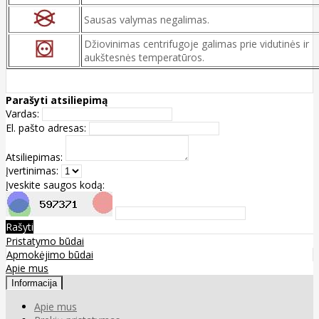
Sausas valymas negalimas.
Džiovinimas centrifugoje galimas prie vidutinės ir
aukštesnės temperatūros.
Parašyti atsiliepimą
Vardas:
El. pašto adresas:
Atsiliepimas:
Įvertinimas:
Įveskite saugos kodą:
Rašyti
Pristatymo būdai
Apmokėjimo būdai
Apie mus
Informacija
Apie mus