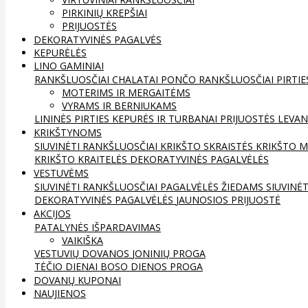
PIRKINIŲ KREPŠIAI
PRIJUOSTĖS
DEKORATYVINĖS PAGALVĖS
KEPURĖLĖS
LINO GAMINIAI
RANKŠLUOSČIAI
CHALATAI
PONČO RANKŠLUOSČIAI
PIRTIE
MOTERIMS IR MERGAITĖMS
VYRAMS IR BERNIUKAMS
LININĖS PIRTIES KEPURĖS IR TURBANAI
PRIJUOSTĖS
LEVAN
KRIKŠTYNOMS
SIUVINĖTI RANKŠLUOSČIAI
KRIKŠTO SKRAISTĖS
KRIKŠTO M
KRIKŠTO KRAITELĖS
DEKORATYVINĖS PAGALVĖLĖS
VESTUVĖMS
SIUVINĖTI RANKŠLUOSČIAI
PAGALVĖLĖS ŽIEDAMS
SIUVINĖ
DEKORATYVINĖS PAGALVĖLĖS
JAUNOSIOS PRIJUOSTĖ
AKCIJOS
PATALYNĖS IŠPARDAVIMAS
VAIKIŠKA
VESTUVIŲ DOVANOS
JONINIŲ PROGA
TĖČIO DIENAI
BOSO DIENOS PROGA
DOVANŲ KUPONAI
NAUJIENOS