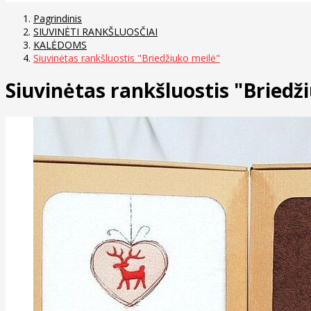
Pagrindinis
SIUVINĖTI RANKŠLUOSČIAI
KALĖDOMS
Siuvinėtas rankšluostis "Briedžiuko meilė"
Siuvinėtas rankšluostis "Briedž