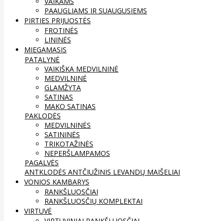
VAIKAMS
PAAUGLIAMS IR SUAUGUSIEMS
PIRTIES PRIJUOSTĖS
FROTINĖS
LININĖS
MIEGAMASIS
PATALYNĖ
VAIKIŠKA MEDVILNINĖ
MEDVILNINĖ
GLAMŽYTA
SATINAS
MAKO SATINAS
PAKLODĖS
MEDVILNINĖS
SATININĖS
TRIKOTAŽINĖS
NEPERŠLAMPAMOS
PAGALVĖS
ANTKLODĖS
ANTČIUŽINIS
LEVANDŲ MAIŠELIAI
VONIOS KAMBARYS
RANKŠLUOSČIAI
RANKŠLUOSČIŲ KOMPLEKTAI
VIRTUVĖ
VIRTUVINIAI RANKŠLUOSČIAI