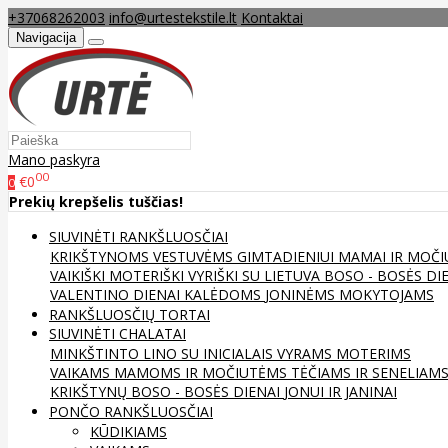
+37068262003
info@urtestekstile.lt
Kontaktai
Navigacija
Mano paskyra
00
€0
0
Prekių krepšelis tuščias!
SIUVINĖTI RANKŠLUOSČIAI
KRIKŠTYNOMS
VESTUVĖMS
GIMTADIENIUI
MAMAI IR MOČI
VAIKIŠKI
MOTERIŠKI
VYRIŠKI
SU LIETUVA
BOSO - BOSĖS DI
VALENTINO DIENAI
KALĖDOMS
JONINĖMS
MOKYTOJAMS
RANKŠLUOSČIŲ TORTAI
SIUVINĖTI CHALATAI
MINKŠTINTO LINO
SU INICIALAIS
VYRAMS
MOTERIMS
VAIKAMS
MAMOMS IR MOČIUTĖMS
TĖČIAMS IR SENELIAM
KRIKŠTYNŲ
BOSO - BOSĖS DIENAI
JONUI IR JANINAI
PONČO RANKŠLUOSČIAI
KŪDIKIAMS