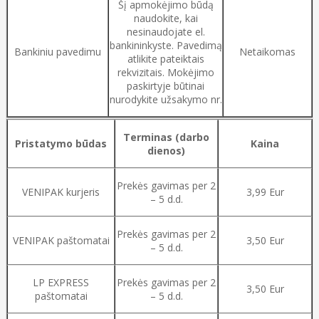
Šį apmokėjimo būdą
naudokite, kai
nesinaudojate el.
bankininkyste. Pavedimą
Bankiniu pavedimu
Netaikomas
atlikite pateiktais
rekvizitais. Mokėjimo
paskirtyje būtinai
nurodykite užsakymo nr.
Terminas (darbo
Pristatymo būdas
Kaina
dienos)
Prekės gavimas per 2
VENIPAK kurjeris
3,99 Eur
– 5 d.d.
Prekės gavimas per 2
VENIPAK paštomatai
3,50 Eur
– 5 d.d.
LP EXPRESS
Prekės gavimas per 2
3,50 Eur
paštomatai
– 5 d.d.