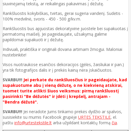
siuvinėjamą tekstą, ar reikalingas pakavimas į dėžutę.
Rankšluostis kokybiškas, tvirtas, gerai sugeria vandenį. Sudėtis -
100% medvilnė, svoris - 450 - 500 g/kv.m.
Rankšluostis bus apjuostas dekoratyvine juostele bei supakuotas į
permatomą maišelį. Jei pageidaujate, užsakymą galime
papildomai supakuoti ir į dėžutę.
Indivuali, praktiška ir originali dovana artimam žmogui. Maloniai
nustebinkite!
Visos nuotraukose esančios dekoracijos (gėlės, žaisliukai ir pan.)
yra tik fotografijos dalis ir į prekės kainą nėra įskaičiuotos.
SVARBU!!!
Jei perkate du rankšluosčius ir pageidaujate, kad
supakuotume abu į vieną dėžutę, o ne kiekvieną atskirai,
tuomet turite atlikti šiuos veiksmus: pirmą rankšluostį
pasirinkti "Be dėžutės" ir įdėti į krepšelį, antrajam -
"Bendra dėžutė".
SVARBU!!!
Jei neradote Jums tinkamo prekės dydžio ar spalvos,
susisiekite su mumis Facebook grupėje
URTES TEKSTILE
, el.
paštu
info@urtestekstile.lt
arba užpildant kontaktų formą
čia
.