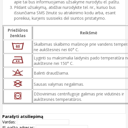
apie tai bus informuojamas užsakyme nurodytu el. paštu.
Pildant užsakymą, atidžiai nurodykite tel. nr., kuriuo bus
išsiunčiama SMS žinutė su atrakinimo kodu arba, esant
poreikiui, kurjeris susisieks dėl siuntos pristatymo.
Priežiūros
Reikšmė
ženklas
Skalbimas skalbimo mašinoje prie vandens temper
ne aukštesnės nei 60° C.
Lyginti su maksimalia laidynės pado temperatūra n
aukštesne nei 150° C.
Balinti draudžiama.
Sausas valymas negalimas.
Džiovinimas centrifugoje galimas prie vidutinės ir
aukštesnės temperatūros.
Parašyti atsiliepimą
Vardas:
El. pašto adresas: