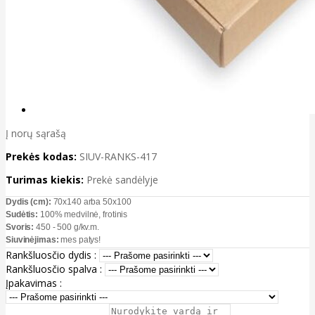
Į norų sąrašą
Prekės kodas:
SIUV-RANKS-417
Turimas kiekis:
Prekė sandėlyje
Dydis (cm):
70x140 arba 50x100
Sudėtis:
100% medvilnė, frotinis
Svoris:
450 - 500 g/kv.m.
Siuvinėjimas:
mes patys!
Rankšluosčio dydis :
Rankšluosčio spalva :
Įpakavimas :