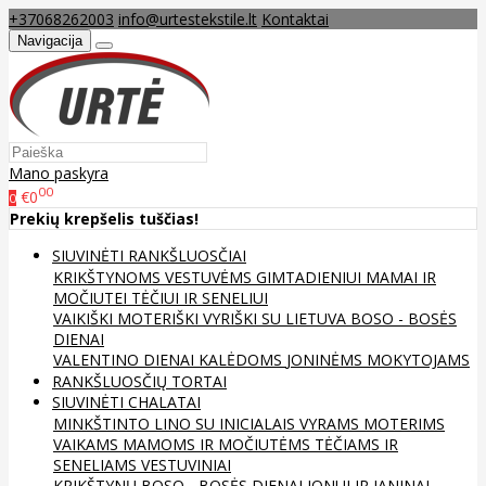
+37068262003
info@urtestekstile.lt
Kontaktai
Navigacija
Mano paskyra
00
€0
0
Prekių krepšelis tuščias!
SIUVINĖTI RANKŠLUOSČIAI
KRIKŠTYNOMS
VESTUVĖMS
GIMTADIENIUI
MAMAI IR
MOČIUTEI
TĖČIUI IR SENELIUI
VAIKIŠKI
MOTERIŠKI
VYRIŠKI
SU LIETUVA
BOSO - BOSĖS
DIENAI
VALENTINO DIENAI
KALĖDOMS
JONINĖMS
MOKYTOJAMS
RANKŠLUOSČIŲ TORTAI
SIUVINĖTI CHALATAI
MINKŠTINTO LINO
SU INICIALAIS
VYRAMS
MOTERIMS
VAIKAMS
MAMOMS IR MOČIUTĖMS
TĖČIAMS IR
SENELIAMS
VESTUVINIAI
KRIKŠTYNŲ
BOSO - BOSĖS DIENAI
JONUI IR JANINAI