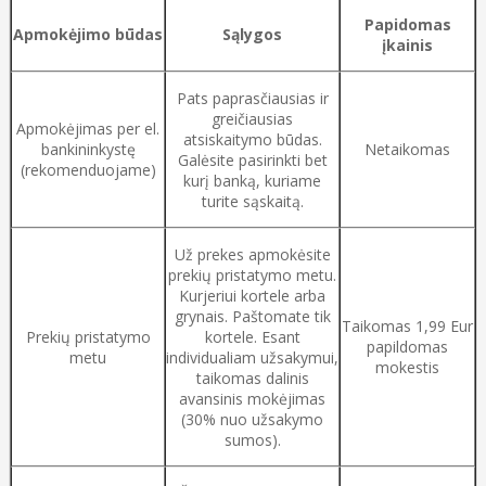
Papidomas
Apmokėjimo būdas
Sąlygos
įkainis
Pats paprasčiausias ir
greičiausias
Apmokėjimas per el.
atsiskaitymo būdas.
bankininkystę
Netaikomas
Galėsite pasirinkti bet
(rekomenduojame)
kurį banką, kuriame
turite sąskaitą.
Už prekes apmokėsite
prekių pristatymo metu.
Kurjeriui kortele arba
grynais. Paštomate tik
Taikomas 1,99 Eur
Prekių pristatymo
kortele. Esant
papildomas
metu
individualiam užsakymui,
mokestis
taikomas dalinis
avansinis mokėjimas
(30% nuo užsakymo
sumos).