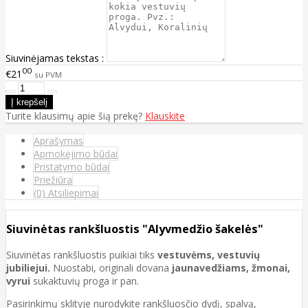
Siuvinėjamas tekstas :
00
€21
su PVM
Turite klausimų apie šią prekę?
Klauskite
Aprašymas
Apmokėjimo būdai
Pristatymo būdai
Priežiūra
(0) Atsiliepimai
Siuvinėtas rankšluostis "Alyvmedžio šakelės"
Siuvinėtas rankšluostis puikiai tiks
vestuvėms, vestuvių
jubiliejui.
Nuostabi, originali dovana
jaunavedžiams, žmonai,
vyrui
sukaktuvių proga
ir pan.
Pasirinkimų sklityje nurodykite rankšluosčio dydį, spalvą,