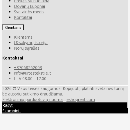
Prekės su nuolaida
Dovanų kuponai
Svetainės medis
Kontaktai
Klientams
Klientams
Užsakymų istorija
Norų sąrašas
Kontaktai
+37068262003
info@urtestekstile.lt
I - V 08.00 - 17.00
2026 © Visos teisės saugomos. Kopijuoti, platinti svetainės turinį
be autorių sutikimo draudžiama.
Elektroninių parduotuvių nuoma
-
eshoprent.com
Rašyti
Skambinti