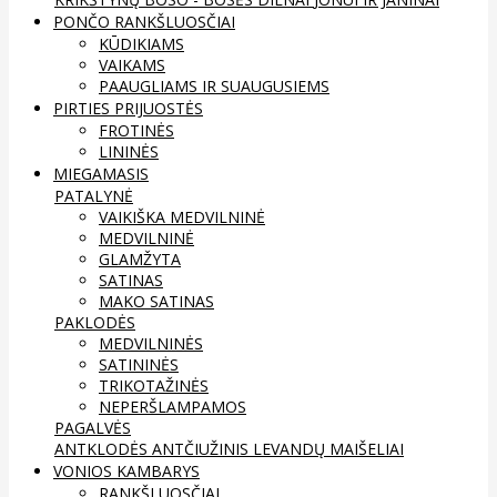
PONČO RANKŠLUOSČIAI
KŪDIKIAMS
VAIKAMS
PAAUGLIAMS IR SUAUGUSIEMS
PIRTIES PRIJUOSTĖS
FROTINĖS
LININĖS
MIEGAMASIS
PATALYNĖ
VAIKIŠKA MEDVILNINĖ
MEDVILNINĖ
GLAMŽYTA
SATINAS
MAKO SATINAS
PAKLODĖS
MEDVILNINĖS
SATININĖS
TRIKOTAŽINĖS
NEPERŠLAMPAMOS
PAGALVĖS
ANTKLODĖS
ANTČIUŽINIS
LEVANDŲ MAIŠELIAI
VONIOS KAMBARYS
RANKŠLUOSČIAI