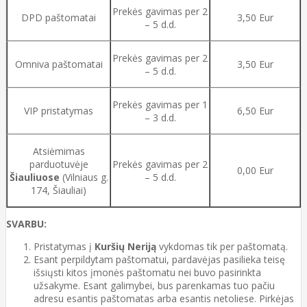
Prekės gavimas per 2
DPD paštomatai
3,50 Eur
– 5 d.d.
Prekės gavimas per 2
Omniva paštomatai
3,50 Eur
– 5 d.d.
Prekės gavimas per 1
VIP pristatymas
6,50 Eur
– 3 d.d.
Atsiėmimas
parduotuvėje
Prekės gavimas per 2
0,00 Eur
Šiauliuose
(Vilniaus g.
– 5 d.d.
174, Šiauliai)
SVARBU:
Pristatymas į
Kuršių Neriją
vykdomas tik per paštomatą.
Esant perpildytam paštomatui, pardavėjas pasilieka teisę
išsiųsti kitos įmonės paštomatu nei buvo pasirinkta
užsakyme. Esant galimybei, bus parenkamas tuo pačiu
adresu esantis paštomatas arba esantis netoliese. Pirkėjas