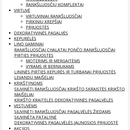
RANKŠLUOSČIŲ KOMPLEKTAI
VIRTUVĖ
VIRTUVINIAI RANKŠLUOSČIAI
PIRKINIŲ KREPŠIAI
PRIJUOSTĖS
DEKORATYVINĖS PAGALVĖS
KEPURĖLĖS
LINO GAMINIAI
RANKŠLUOSČIAI
CHALATAI
PONČO RANKŠLUOSČIAI
PIRTIES PRIJUOSTĖS
MOTERIMS IR MERGAITĖMS
VYRAMS IR BERNIUKAMS
LININĖS PIRTIES KEPURĖS IR TURBANAI
PRIJUOSTĖS
LEVANDŲ MAIŠELIAI
KRIKŠTYNOMS
SIUVINĖTI RANKŠLUOSČIAI
KRIKŠTO SKRAISTĖS
KRIKŠTO
MAIŠELIAI
KRIKŠTO KRAITELĖS
DEKORATYVINĖS PAGALVĖLĖS
VESTUVĖMS
SIUVINĖTI RANKŠLUOSČIAI
PAGALVĖLĖS ŽIEDAMS
SIUVINĖTA PATALYNĖ
DEKORATYVINĖS PAGALVĖLĖS
JAUNOSIOS PRIJUOSTĖ
AKCIJOS