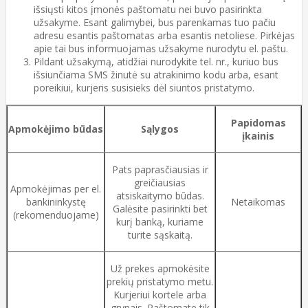
išsiųsti kitos įmonės paštomatu nei buvo pasirinkta
užsakyme. Esant galimybei, bus parenkamas tuo pačiu
adresu esantis paštomatas arba esantis netoliese. Pirkėjas
apie tai bus informuojamas užsakyme nurodytu el. paštu.
Pildant užsakymą, atidžiai nurodykite tel. nr., kuriuo bus
išsiunčiama SMS žinutė su atrakinimo kodu arba, esant
poreikiui, kurjeris susisieks dėl siuntos pristatymo.
Papidomas
Apmokėjimo būdas
Sąlygos
įkainis
Pats paprasčiausias ir
greičiausias
Apmokėjimas per el.
atsiskaitymo būdas.
bankininkystę
Netaikomas
Galėsite pasirinkti bet
(rekomenduojame)
kurį banką, kuriame
turite sąskaitą.
Už prekes apmokėsite
prekių pristatymo metu.
Kurjeriui kortele arba
grynais. Paštomate tik