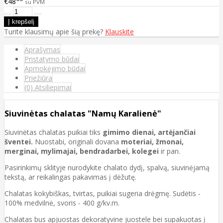
€48
su PVM
Turite klausimų apie šią prekę?
Klauskite
Aprašymas
Pristatymo būdai
Apmokėjimo būdai
Priežiūra
(0) Atsiliepimai
Siuvinėtas chalatas "Namų Karalienė"
Siuvinėtas chalatas puikiai tiks
gimimo dienai, artėjančiai
šventei.
Nuostabi, originali dovana
moteriai, žmonai,
merginai, mylimajai, bendradarbei, kolegei
ir pan.
Pasirinkimų sklityje nurodykite chalato dydį, spalvą, siuvinėjamą
tekstą, ar reikalingas pakavimas į dėžutę.
Chalatas kokybiškas, tvirtas, puikiai sugeria drėgmę. Sudėtis -
100% medvilnė, svoris - 400 g/kv.m.
Chalatas bus apjuostas dekoratyvine juostele bei supakuotas į