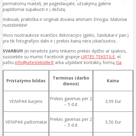
permatomą maišelį. Jei pageidaujate, užsakymą galime
papildomai supakuoti ir į dėžutę.
Indivuali, praktiška ir originali dovana artimam žmogui. Maloniai
nustebinkite!
Visos nuotraukose esančios dekoracijos (gėlės, žaisliukai ir pan.)
yra tik fotografijos dalis ir į prekės kainą nėra įskaičiuotos.
SVARBU!!!
Jei neradote Jums tinkamo prekės dydžio ar spalvos,
susisiekite su mumis Facebook grupėje
URTES TEKSTILE
, el.
paštu
info@urtestekstile.lt
arba užpildant kontaktų formą
čia
.
Terminas (darbo
Pristatymo būdas
Kaina
dienos)
Prekės gavimas per 2
VENIPAK kurjeris
3,99 Eur
– 5 d.d.
Prekės gavimas per 2
VENIPAK paštomatai
3,50 Eur
– 5 d.d.