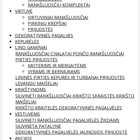
RANKŠLUOSČIŲ KOMPLEKTAI
VIRTUVĖ
VIRTUVINIAI RANKŠLUOSČIAI
PIRKINIŲ KREPŠIAI
PRIJUOSTĖS
DEKORATYVINĖS PAGALVĖS
KEPURĖLĖS
LINO GAMINIAI
RANKŠLUOSČIAI
CHALATAI
PONČO RANKŠLUOSČIAI
PIRTIES PRIJUOSTĖS
MOTERIMS IR MERGAITĖMS
VYRAMS IR BERNIUKAMS
LININĖS PIRTIES KEPURĖS IR TURBANAI
PRIJUOSTĖS
LEVANDŲ MAIŠELIAI
KRIKŠTYNOMS
SIUVINĖTI RANKŠLUOSČIAI
KRIKŠTO SKRAISTĖS
KRIKŠTO
MAIŠELIAI
KRIKŠTO KRAITELĖS
DEKORATYVINĖS PAGALVĖLĖS
VESTUVĖMS
SIUVINĖTI RANKŠLUOSČIAI
PAGALVĖLĖS ŽIEDAMS
SIUVINĖTA PATALYNĖ
DEKORATYVINĖS PAGALVĖLĖS
JAUNOSIOS PRIJUOSTĖ
AKCIJOS