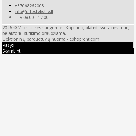
+37068262003
info@urtestekstile.lt
I - V 08.00 - 17.00
2026 © Visos teisės saugomos. Kopijuoti, platinti svetainės turinį
be autorių sutikimo draudžiama.
Elektroninių parduotuvių nuoma
-
eshoprent.com
Rašyti
Skambinti