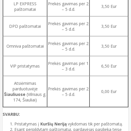
LP EXPRESS
Prekės gavimas per 2
3,50 Eur
paštomatai
– 5 d.d.
Prekės gavimas per 2
DPD paštomatai
3,50 Eur
– 5 d.d.
Prekės gavimas per 2
Omniva paštomatai
3,50 Eur
– 5 d.d.
Prekės gavimas per 1
VIP pristatymas
6,50 Eur
– 3 d.d.
Atsiėmimas
parduotuvėje
Prekės gavimas per 2
0,00 Eur
Šiauliuose
(Vilniaus g.
– 5 d.d.
174, Šiauliai)
SVARBU:
Pristatymas į
Kuršių Neriją
vykdomas tik per paštomatą.
Esant perpildytam paštomatui, pardavėjas pasilieka teisę