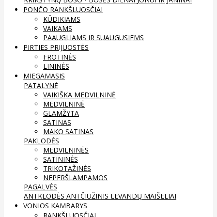
PONČO RANKŠLUOSČIAI
KŪDIKIAMS
VAIKAMS
PAAUGLIAMS IR SUAUGUSIEMS
PIRTIES PRIJUOSTĖS
FROTINĖS
LININĖS
MIEGAMASIS
PATALYNĖ
VAIKIŠKA MEDVILNINĖ
MEDVILNINĖ
GLAMŽYTA
SATINAS
MAKO SATINAS
PAKLODĖS
MEDVILNINĖS
SATININĖS
TRIKOTAŽINĖS
NEPERŠLAMPAMOS
PAGALVĖS
ANTKLODĖS
ANTČIUŽINIS
LEVANDŲ MAIŠELIAI
VONIOS KAMBARYS
RANKŠLUOSČIAI