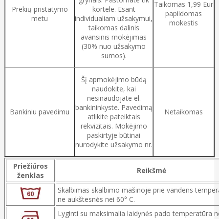
Taikomas 1,99 Eur
Prekių pristatymo
kortele. Esant
papildomas
metu
individualiam užsakymui,
mokestis
taikomas dalinis
avansinis mokėjimas
(30% nuo užsakymo
sumos).
Šį apmokėjimo būdą
naudokite, kai
nesinaudojate el.
bankininkyste. Pavedimą
Bankiniu pavedimu
Netaikomas
atlikite pateiktais
rekvizitais. Mokėjimo
paskirtyje būtinai
nurodykite užsakymo nr.
Priežiūros
Reikšmė
ženklas
Skalbimas skalbimo mašinoje prie vandens temper
ne aukštesnės nei 60° C.
Lyginti su maksimalia laidynės pado temperatūra n