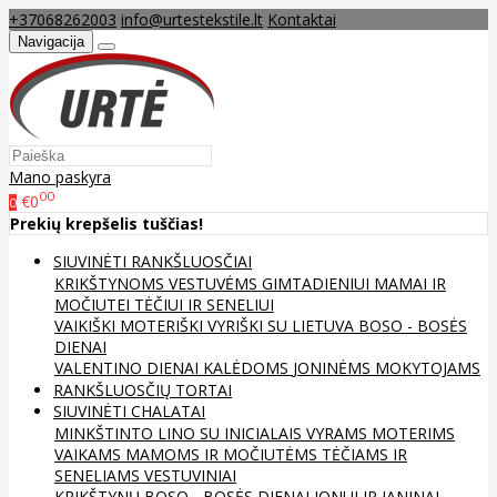
+37068262003
info@urtestekstile.lt
Kontaktai
Navigacija
Mano paskyra
00
€0
0
Prekių krepšelis tuščias!
SIUVINĖTI RANKŠLUOSČIAI
KRIKŠTYNOMS
VESTUVĖMS
GIMTADIENIUI
MAMAI IR
MOČIUTEI
TĖČIUI IR SENELIUI
VAIKIŠKI
MOTERIŠKI
VYRIŠKI
SU LIETUVA
BOSO - BOSĖS
DIENAI
VALENTINO DIENAI
KALĖDOMS
JONINĖMS
MOKYTOJAMS
RANKŠLUOSČIŲ TORTAI
SIUVINĖTI CHALATAI
MINKŠTINTO LINO
SU INICIALAIS
VYRAMS
MOTERIMS
VAIKAMS
MAMOMS IR MOČIUTĖMS
TĖČIAMS IR
SENELIAMS
VESTUVINIAI
KRIKŠTYNŲ
BOSO - BOSĖS DIENAI
JONUI IR JANINAI