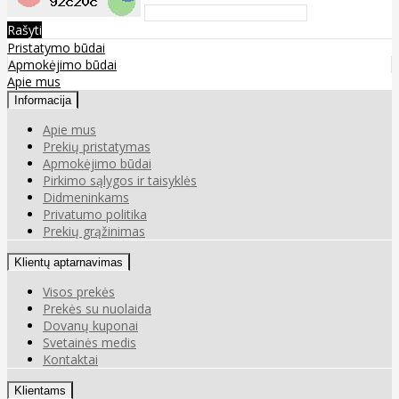
Rašyti
Pristatymo būdai
Apmokėjimo būdai
Apie mus
Informacija
Apie mus
Prekių pristatymas
Apmokėjimo būdai
Pirkimo sąlygos ir taisyklės
Didmeninkams
Privatumo politika
Prekių grąžinimas
Klientų aptarnavimas
Visos prekės
Prekės su nuolaida
Dovanų kuponai
Svetainės medis
Kontaktai
Klientams