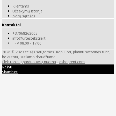
Klientams
Užsakymų istorija
Norų sąrašas
Kontaktai
+37068262003
info@urtestekstile.lt
I - V 08.00 - 17.00
2026 © Visos teisės saugomos. Kopijuoti, platinti svetainės turinį
be autorių sutikimo draudžiama.
Elektroninių parduotuvių nuoma
-
eshoprent.com
Rašyti
Skambinti