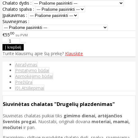
Chalato dydis :
Chalato spalva :
Įpakavimas :
Siuvinėjimas :
00
€55
su PVM
Turite klausimų apie šią prekę?
Klauskite
Aprašymas
Pristatymo būdai
Apmokėjimo būdai
Priežiūra
(0) Atsiliepimai
Siuvinėtas chalatas "Drugelių plazdenimas"
Siuvinėtas chalatas puikiai tiks
gimimo dienai, artėjančios
šventės progai.
Nuostabi, originali dovana
moteriai, mamai,
močiutei
ir pan.
Pasirinkimų skiltyje nurodykite chalato dydį, spalvą, siuvinėjamą