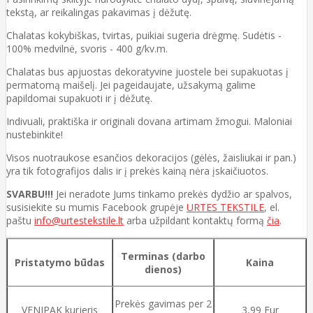
tekstą, ar reikalingas pakavimas į dėžutę.
Chalatas kokybiškas, tvirtas, puikiai sugeria drėgmę. Sudėtis -
100% medvilnė, svoris - 400 g/kv.m.
Chalatas bus apjuostas dekoratyvine juostele bei supakuotas į
permatomą maišelį. Jei pageidaujate, užsakymą galime
papildomai supakuoti ir į dėžutę.
Indivuali, praktiška ir originali dovana artimam žmogui. Maloniai
nustebinkite!
Visos nuotraukose esančios dekoracijos (gėlės, žaisliukai ir pan.)
yra tik fotografijos dalis ir į prekės kainą nėra įskaičiuotos.
SVARBU!!!
Jei neradote Jums tinkamo prekės dydžio ar spalvos,
susisiekite su mumis Facebook grupėje
URTES TEKSTILE
, el.
paštu
info@urtestekstile.lt
arba užpildant kontaktų formą
čia
.
Terminas (darbo
Pristatymo būdas
Kaina
dienos)
Prekės gavimas per 2
VENIPAK kurjeris
3,99 Eur