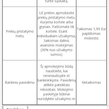
turite sąskaitą.
Už prekes apmokėsite
prekių pristatymo metu.
Kurjeriui kortele arba
grynais. Paštomate tik
Taikomas 1,99 Eur
Prekių pristatymo
kortele. Esant
papildomas
metu
individualiam užsakymui,
mokestis
taikomas dalinis
avansinis mokėjimas
(30% nuo užsakymo
sumos).
Šį apmokėjimo būdą
naudokite, kai
nesinaudojate el.
bankininkyste. Pavedimą
Bankiniu pavedimu
Netaikomas
atlikite pateiktais
rekvizitais. Mokėjimo
paskirtyje būtinai
nurodykite užsakymo nr.