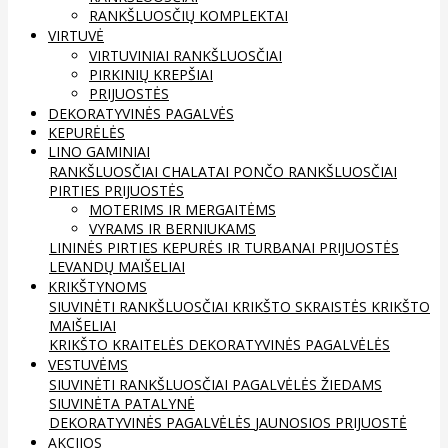
RANKŠLUOSČIŲ KOMPLEKTAI
VIRTUVĖ
VIRTUVINIAI RANKŠLUOSČIAI
PIRKINIŲ KREPŠIAI
PRIJUOSTĖS
DEKORATYVINĖS PAGALVĖS
KEPURĖLĖS
LINO GAMINIAI
RANKŠLUOSČIAI
CHALATAI
PONČO RANKŠLUOSČIAI
PIRTIES PRIJUOSTĖS
MOTERIMS IR MERGAITĖMS
VYRAMS IR BERNIUKAMS
LININĖS PIRTIES KEPURĖS IR TURBANAI
PRIJUOSTĖS
LEVANDŲ MAIŠELIAI
KRIKŠTYNOMS
SIUVINĖTI RANKŠLUOSČIAI
KRIKŠTO SKRAISTĖS
KRIKŠTO
MAIŠELIAI
KRIKŠTO KRAITELĖS
DEKORATYVINĖS PAGALVĖLĖS
VESTUVĖMS
SIUVINĖTI RANKŠLUOSČIAI
PAGALVĖLĖS ŽIEDAMS
SIUVINĖTA PATALYNĖ
DEKORATYVINĖS PAGALVĖLĖS
JAUNOSIOS PRIJUOSTĖ
AKCIJOS