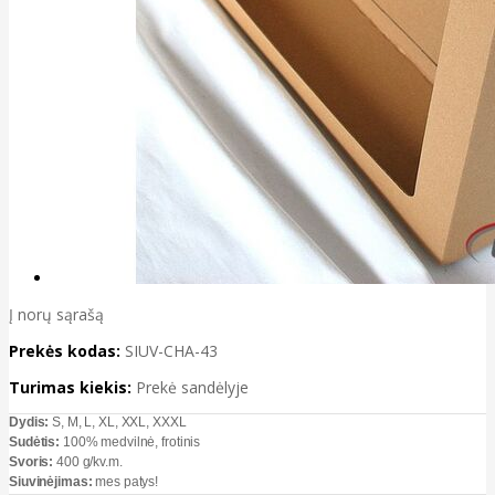
Į norų sąrašą
Prekės kodas:
SIUV-CHA-43
Turimas kiekis:
Prekė sandėlyje
Dydis:
S, M, L, XL, XXL, XXXL
Sudėtis:
100% medvilnė, frotinis
Svoris:
400 g/kv.m.
Siuvinėjimas:
mes patys!