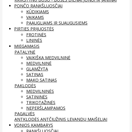
PONČO RANKŠLUOSČIAI
KŪDIKIAMS
VAIKAMS
PAAUGLIAMS IR SUAUGUSIEMS
PIRTIES PRIJUOSTĖS
FROTINĖS
LININĖS
MIEGAMASIS
PATALYNĖ
VAIKIŠKA MEDVILNINĖ
MEDVILNINĖ
GLAMŽYTA
SATINAS
MAKO SATINAS
PAKLODĖS
MEDVILNINĖS
SATININĖS
TRIKOTAŽINĖS
NEPERŠLAMPAMOS
PAGALVĖS
ANTKLODĖS
ANTČIUŽINIS
LEVANDŲ MAIŠELIAI
VONIOS KAMBARYS
RANKŠLUOSČIAI