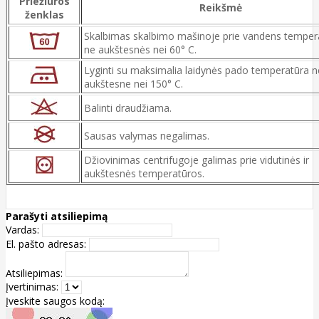
Priežiūros
Reikšmė
ženklas
Skalbimas skalbimo mašinoje prie vandens temper
ne aukštesnės nei 60° C.
Lyginti su maksimalia laidynės pado temperatūra n
aukštesne nei 150° C.
Balinti draudžiama.
Sausas valymas negalimas.
Džiovinimas centrifugoje galimas prie vidutinės ir
aukštesnės temperatūros.
Parašyti atsiliepimą
Vardas:
El. pašto adresas:
Atsiliepimas:
Įvertinimas:
Įveskite saugos kodą: