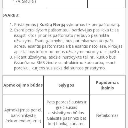
174, Šiauliai)
SVARBU:
Pristatymas į
Kuršių Neriją
vykdomas tik per paštomatą.
Esant perpildytam paštomatui, pardavėjas pasilieka teisę
išsiųsti kitos įmonės paštomatu nei buvo pasirinkta
užsakyme. Esant galimybei, bus parenkamas tuo pačiu
adresu esantis paštomatas arba esantis netoliese. Pirkėjas
apie tai bus informuojamas užsakyme nurodytu el. paštu.
Pildant užsakymą, atidžiai nurodykite tel. nr., kuriuo bus
išsiunčiama SMS žinutė su atrakinimo kodu arba, esant
poreikiui, kurjeris susisieks dėl siuntos pristatymo.
Papidomas
Apmokėjimo būdas
Sąlygos
įkainis
Pats paprasčiausias ir
greičiausias
Apmokėjimas per el.
atsiskaitymo būdas.
bankininkystę
Netaikomas
Galėsite pasirinkti bet
(rekomenduojame)
kurį banką, kuriame