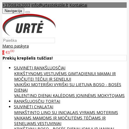
+37068262003
info@urtestekstile.lt
Kontaktai
Navigacija
Mano paskyra
00
€0
0
Prekių krepšelis tuščias!
SIUVINĖTI RANKŠLUOSČIAI
KRIKŠTYNOMS
VESTUVĖMS
GIMTADIENIUI
MAMAI IR
MOČIUTEI
TĖČIUI IR SENELIUI
VAIKIŠKI
MOTERIŠKI
VYRIŠKI
SU LIETUVA
BOSO - BOSĖS
DIENAI
VALENTINO DIENAI
KALĖDOMS
JONINĖMS
MOKYTOJAMS
RANKŠLUOSČIŲ TORTAI
SIUVINĖTI CHALATAI
MINKŠTINTO LINO
SU INICIALAIS
VYRAMS
MOTERIMS
VAIKAMS
MAMOMS IR MOČIUTĖMS
TĖČIAMS IR
SENELIAMS
VESTUVINIAI
KRIKŠTYNŲ
BOSO - BOSĖS DIENAI
JONUI IR JANINAI