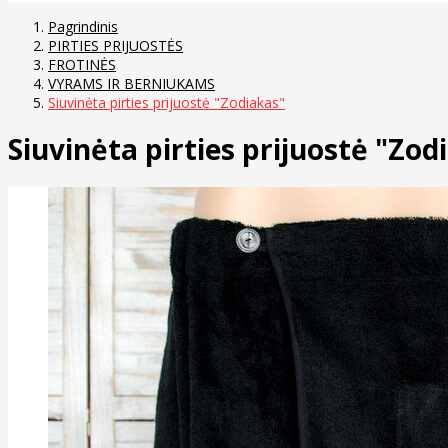
Pagrindinis
PIRTIES PRIJUOSTĖS
FROTINĖS
VYRAMS IR BERNIUKAMS
Siuvinėta pirties prijuostė "Zodiakas"
Siuvinėta pirties prijuostė "Zod