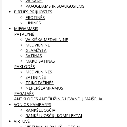
VAIKAMS
PAAUGLIAMS IR SUAUGUSIEMS
PIRTIES PRIJUOSTĖS
FROTINĖS
LININĖS
MIEGAMASIS
PATALYNĖ
VAIKIŠKA MEDVILNINĖ
MEDVILNINĖ
GLAMŽYTA
SATINAS
MAKO SATINAS
PAKLODĖS
MEDVILNINĖS
SATININĖS
TRIKOTAŽINĖS
NEPERŠLAMPAMOS
PAGALVĖS
ANTKLODĖS
ANTČIUŽINIS
LEVANDŲ MAIŠELIAI
VONIOS KAMBARYS
RANKŠLUOSČIAI
RANKŠLUOSČIŲ KOMPLEKTAI
VIRTUVĖ
VIRTUVINIAI RANKŠLUOSČIAI