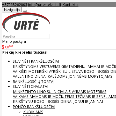
+37068262003
info@urtestekstile.lt
Kontaktai
Navigacija
Mano paskyra
00
€0
0
Prekių krepšelis tuščias!
SIUVINĖTI RANKŠLUOSČIAI
KRIKŠTYNOMS
VESTUVĖMS
GIMTADIENIUI
MAMAI IR MOČI
VAIKIŠKI
MOTERIŠKI
VYRIŠKI
SU LIETUVA
BOSO - BOSĖS DI
VALENTINO DIENAI
KALĖDOMS
JONINĖMS
MOKYTOJAMS
RANKŠLUOSČIŲ TORTAI
SIUVINĖTI CHALATAI
MINKŠTINTO LINO
SU INICIALAIS
VYRAMS
MOTERIMS
VAIKAMS
MAMOMS IR MOČIUTĖMS
TĖČIAMS IR SENELIAM
KRIKŠTYNŲ
BOSO - BOSĖS DIENAI
JONUI IR JANINAI
PONČO RANKŠLUOSČIAI
KŪDIKIAMS