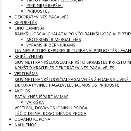
PIRKINIŲ KREPŠIAI
PRIJUOSTĖS
DEKORATYVINĖS PAGALVĖS
KEPURĖLĖS
LINO GAMINIAI
RANKŠLUOSČIAI
CHALATAI
PONČO RANKŠLUOSČIAI
PIRTIE
MOTERIMS IR MERGAITĖMS
VYRAMS IR BERNIUKAMS
LININĖS PIRTIES KEPURĖS IR TURBANAI
PRIJUOSTĖS
LEVAN
KRIKŠTYNOMS
SIUVINĖTI RANKŠLUOSČIAI
KRIKŠTO SKRAISTĖS
KRIKŠTO M
KRIKŠTO KRAITELĖS
DEKORATYVINĖS PAGALVĖLĖS
VESTUVĖMS
SIUVINĖTI RANKŠLUOSČIAI
PAGALVĖLĖS ŽIEDAMS
SIUVINĖ
DEKORATYVINĖS PAGALVĖLĖS
JAUNOSIOS PRIJUOSTĖ
AKCIJOS
PATALYNĖS IŠPARDAVIMAS
VAIKIŠKA
VESTUVIŲ DOVANOS
JONINIŲ PROGA
TĖČIO DIENAI
BOSO DIENOS PROGA
DOVANŲ KUPONAI
NAUJIENOS