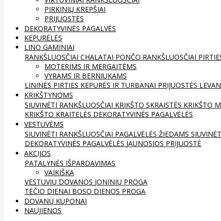
PIRKINIŲ KREPŠIAI
PRIJUOSTĖS
DEKORATYVINĖS PAGALVĖS
KEPURĖLĖS
LINO GAMINIAI
RANKŠLUOSČIAI
CHALATAI
PONČO RANKŠLUOSČIAI
PIRTIE
MOTERIMS IR MERGAITĖMS
VYRAMS IR BERNIUKAMS
LININĖS PIRTIES KEPURĖS IR TURBANAI
PRIJUOSTĖS
LEVAN
KRIKŠTYNOMS
SIUVINĖTI RANKŠLUOSČIAI
KRIKŠTO SKRAISTĖS
KRIKŠTO M
KRIKŠTO KRAITELĖS
DEKORATYVINĖS PAGALVĖLĖS
VESTUVĖMS
SIUVINĖTI RANKŠLUOSČIAI
PAGALVĖLĖS ŽIEDAMS
SIUVINĖ
DEKORATYVINĖS PAGALVĖLĖS
JAUNOSIOS PRIJUOSTĖ
AKCIJOS
PATALYNĖS IŠPARDAVIMAS
VAIKIŠKA
VESTUVIŲ DOVANOS
JONINIŲ PROGA
TĖČIO DIENAI
BOSO DIENOS PROGA
DOVANŲ KUPONAI
NAUJIENOS