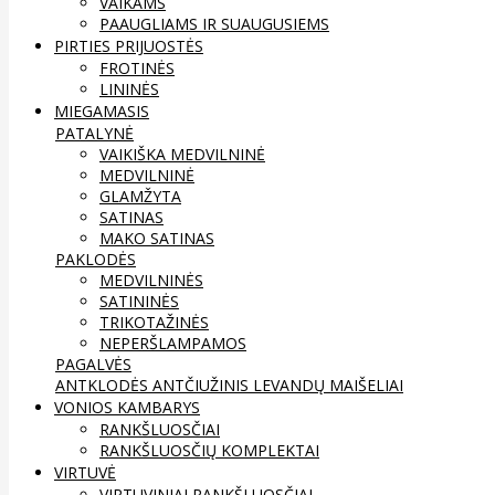
VAIKAMS
PAAUGLIAMS IR SUAUGUSIEMS
PIRTIES PRIJUOSTĖS
FROTINĖS
LININĖS
MIEGAMASIS
PATALYNĖ
VAIKIŠKA MEDVILNINĖ
MEDVILNINĖ
GLAMŽYTA
SATINAS
MAKO SATINAS
PAKLODĖS
MEDVILNINĖS
SATININĖS
TRIKOTAŽINĖS
NEPERŠLAMPAMOS
PAGALVĖS
ANTKLODĖS
ANTČIUŽINIS
LEVANDŲ MAIŠELIAI
VONIOS KAMBARYS
RANKŠLUOSČIAI
RANKŠLUOSČIŲ KOMPLEKTAI
VIRTUVĖ
VIRTUVINIAI RANKŠLUOSČIAI