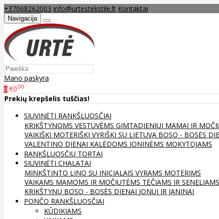
+37068262003
info@urtestekstile.lt
Kontaktai
Navigacija
Mano paskyra
00
€0
0
Prekių krepšelis tuščias!
SIUVINĖTI RANKŠLUOSČIAI
KRIKŠTYNOMS
VESTUVĖMS
GIMTADIENIUI
MAMAI IR MOČI
VAIKIŠKI
MOTERIŠKI
VYRIŠKI
SU LIETUVA
BOSO - BOSĖS DI
VALENTINO DIENAI
KALĖDOMS
JONINĖMS
MOKYTOJAMS
RANKŠLUOSČIŲ TORTAI
SIUVINĖTI CHALATAI
MINKŠTINTO LINO
SU INICIALAIS
VYRAMS
MOTERIMS
VAIKAMS
MAMOMS IR MOČIUTĖMS
TĖČIAMS IR SENELIAM
KRIKŠTYNŲ
BOSO - BOSĖS DIENAI
JONUI IR JANINAI
PONČO RANKŠLUOSČIAI
KŪDIKIAMS