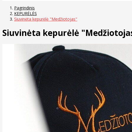
Pagrindinis
KEPURĖLĖS
Siuvinėta kepurėlė "Medžiotojas"
Siuvinėta kepurėlė "Medžiotoja