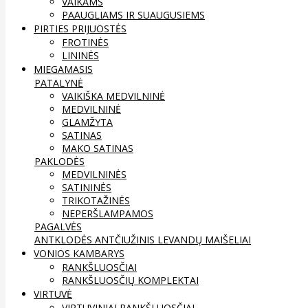
VAIKAMS
PAAUGLIAMS IR SUAUGUSIEMS
PIRTIES PRIJUOSTĖS
FROTINĖS
LININĖS
MIEGAMASIS
PATALYNĖ
VAIKIŠKA MEDVILNINĖ
MEDVILNINĖ
GLAMŽYTA
SATINAS
MAKO SATINAS
PAKLODĖS
MEDVILNINĖS
SATININĖS
TRIKOTAŽINĖS
NEPERŠLAMPAMOS
PAGALVĖS
ANTKLODĖS
ANTČIUŽINIS
LEVANDŲ MAIŠELIAI
VONIOS KAMBARYS
RANKŠLUOSČIAI
RANKŠLUOSČIŲ KOMPLEKTAI
VIRTUVĖ
VIRTUVINIAI RANKŠLUOSČIAI