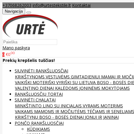
+37068262003
info@urtestekstile.lt
Kontaktai
Navigacija
Mano paskyra
00
€0
0
Prekių krepšelis tuščias!
SIUVINĖTI RANKŠLUOSČIAI
KRIKŠTYNOMS
VESTUVĖMS
GIMTADIENIUI
MAMAI IR MOČI
VAIKIŠKI
MOTERIŠKI
VYRIŠKI
SU LIETUVA
BOSO - BOSĖS DI
VALENTINO DIENAI
KALĖDOMS
JONINĖMS
MOKYTOJAMS
RANKŠLUOSČIŲ TORTAI
SIUVINĖTI CHALATAI
MINKŠTINTO LINO
SU INICIALAIS
VYRAMS
MOTERIMS
VAIKAMS
MAMOMS IR MOČIUTĖMS
TĖČIAMS IR SENELIAM
KRIKŠTYNŲ
BOSO - BOSĖS DIENAI
JONUI IR JANINAI
PONČO RANKŠLUOSČIAI
KŪDIKIAMS