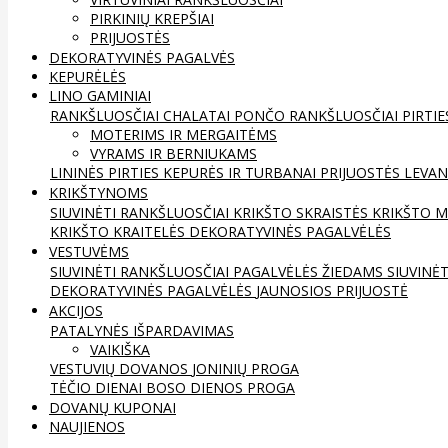
PIRKINIŲ KREPŠIAI
PRIJUOSTĖS
DEKORATYVINĖS PAGALVĖS
KEPURĖLĖS
LINO GAMINIAI
RANKŠLUOSČIAI
CHALATAI
PONČO RANKŠLUOSČIAI
PIRTIE
MOTERIMS IR MERGAITĖMS
VYRAMS IR BERNIUKAMS
LININĖS PIRTIES KEPURĖS IR TURBANAI
PRIJUOSTĖS
LEVAN
KRIKŠTYNOMS
SIUVINĖTI RANKŠLUOSČIAI
KRIKŠTO SKRAISTĖS
KRIKŠTO M
KRIKŠTO KRAITELĖS
DEKORATYVINĖS PAGALVĖLĖS
VESTUVĖMS
SIUVINĖTI RANKŠLUOSČIAI
PAGALVĖLĖS ŽIEDAMS
SIUVINĖ
DEKORATYVINĖS PAGALVĖLĖS
JAUNOSIOS PRIJUOSTĖ
AKCIJOS
PATALYNĖS IŠPARDAVIMAS
VAIKIŠKA
VESTUVIŲ DOVANOS
JONINIŲ PROGA
TĖČIO DIENAI
BOSO DIENOS PROGA
DOVANŲ KUPONAI
NAUJIENOS