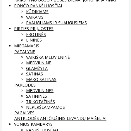
PONČO RANKŠLUOSČIAI
KŪDIKIAMS
VAIKAMS
PAAUGLIAMS IR SUAUGUSIEMS
PIRTIES PRIJUOSTĖS
FROTINĖS
LININĖS
MIEGAMASIS
PATALYNĖ
VAIKIŠKA MEDVILNINĖ
MEDVILNINĖ
GLAMŽYTA
SATINAS
MAKO SATINAS
PAKLODĖS
MEDVILNINĖS
SATININĖS
TRIKOTAŽINĖS
NEPERŠLAMPAMOS
PAGALVĖS
ANTKLODĖS
ANTČIUŽINIS
LEVANDŲ MAIŠELIAI
VONIOS KAMBARYS
RANKŠLUOSČIAI