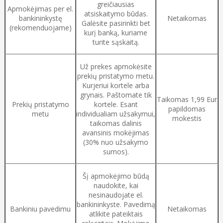
greičiausias
Apmokėjimas per el.
atsiskaitymo būdas.
bankininkystę
Netaikomas
Galėsite pasirinkti bet
(rekomenduojame)
kurį banką, kuriame
turite sąskaitą.
Už prekes apmokėsite
prekių pristatymo metu.
Kurjeriui kortele arba
grynais. Paštomate tik
Taikomas 1,99 Eur
Prekių pristatymo
kortele. Esant
papildomas
metu
individualiam užsakymui,
mokestis
taikomas dalinis
avansinis mokėjimas
(30% nuo užsakymo
sumos).
Šį apmokėjimo būdą
naudokite, kai
nesinaudojate el.
bankininkyste. Pavedimą
Bankiniu pavedimu
Netaikomas
atlikite pateiktais