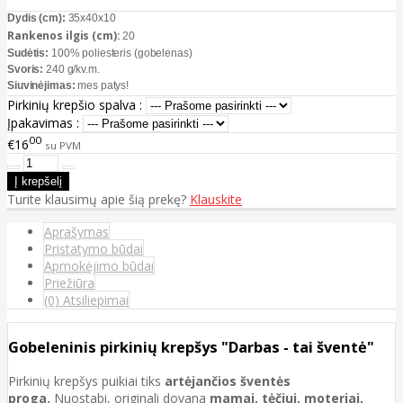
Dydis (cm):
35x40x10
Rankenos ilgis (cm):
20
Sudėtis:
100% poliesteris (gobelenas)
Svoris:
240 g/kv.m.
Siuvinėjimas:
mes patys!
Pirkinių krepšio spalva :
Įpakavimas :
00
€16
su PVM
Turite klausimų apie šią prekę?
Klauskite
Aprašymas
Pristatymo būdai
Apmokėjimo būdai
Priežiūra
(0) Atsiliepimai
Gobeleninis pirkinių krepšys "Darbas - tai šventė"
Pirkinių krepšys puikiai tiks
artėjančios šventės
proga.
Nuostabi, originali dovana
mamai, tėčiui, moteriai,