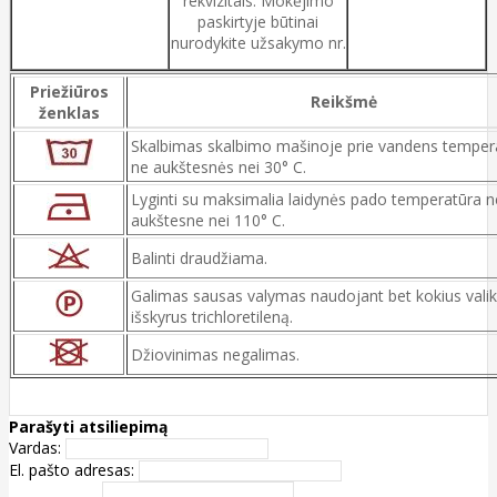
rekvizitais. Mokėjimo
paskirtyje būtinai
nurodykite užsakymo nr.
Priežiūros
Reikšmė
ženklas
Skalbimas skalbimo mašinoje prie vandens temper
ne aukštesnės nei 30° C.
Lyginti su maksimalia laidynės pado temperatūra n
aukštesne nei 110° C.
Balinti draudžiama.
Galimas sausas valymas naudojant bet kokius valik
išskyrus trichloretileną.
Džiovinimas negalimas.
Parašyti atsiliepimą
Vardas:
El. pašto adresas: