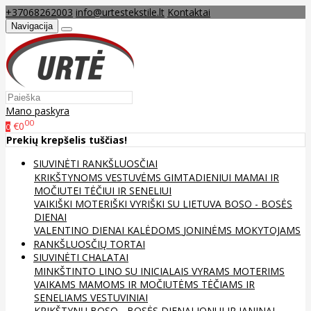
+37068262003
info@urtestekstile.lt
Kontaktai
Navigacija
Mano paskyra
00
€0
0
Prekių krepšelis tuščias!
SIUVINĖTI RANKŠLUOSČIAI
KRIKŠTYNOMS
VESTUVĖMS
GIMTADIENIUI
MAMAI IR
MOČIUTEI
TĖČIUI IR SENELIUI
VAIKIŠKI
MOTERIŠKI
VYRIŠKI
SU LIETUVA
BOSO - BOSĖS
DIENAI
VALENTINO DIENAI
KALĖDOMS
JONINĖMS
MOKYTOJAMS
RANKŠLUOSČIŲ TORTAI
SIUVINĖTI CHALATAI
MINKŠTINTO LINO
SU INICIALAIS
VYRAMS
MOTERIMS
VAIKAMS
MAMOMS IR MOČIUTĖMS
TĖČIAMS IR
SENELIAMS
VESTUVINIAI
KRIKŠTYNŲ
BOSO - BOSĖS DIENAI
JONUI IR JANINAI