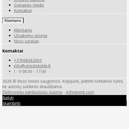
Svetainės medis
Kontaktai
Klientams
Klientams
Užsakymų istorija
Norų sąrašas
Kontaktai
+37068262003
info@urtestekstile.lt
I - V 08.00 - 17.00
2026 © Visos teisės saugomos. Kopijuoti, platinti svetainės turinį
be autorių sutikimo draudžiama.
Elektroninių parduotuvių nuoma
-
eshoprent.com
Rašyti
Skambinti