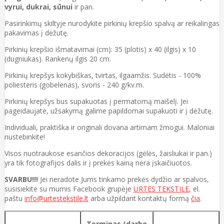
vyrui, dukrai, sūnui
ir pan.
Pasirinkimų skiltyje nurodykite pirkinių krepšio spalvą ar reikalingas
pakavimas į dėžutę.
Pirkinių krepšio išmatavimai (cm): 35 (plotis) x 40 (ilgis) x 10
(dugniukas). Rankenų ilgis 20 cm.
Pirkinių krepšys kokybiškas, tvirtas, ilgaamžis. Sudėtis - 100%
poliesteris (gobelenas), svoris - 240 g/kv.m.
Pirkinių krepšys bus supakuotas į permatomą maišelį. Jei
pageidaujate, užsakymą galime papildomai supakuoti ir į dėžutę.
Individuali, praktiška ir originali dovana artimam žmogui. Maloniai
nustebinkite!
Visos nuotraukose esančios dekoracijos (gėlės, žaisliukai ir pan.)
yra tik fotografijos dalis ir į prekės kainą nėra įskaičiuotos.
SVARBU!!!
Jei neradote Jums tinkamo prekės dydžio ar spalvos,
susisiekite su mumis Facebook grupėje
URTES TEKSTILE
, el.
paštu
info@urtestekstile.lt
arba užpildant kontaktų formą
čia
.
Terminas (darbo