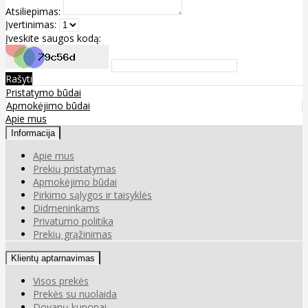
Atsiliepimas:
Įvertinimas:
Įveskite saugos kodą:
Rašyti
Pristatymo būdai
Apmokėjimo būdai
Apie mus
Informacija
Apie mus
Prekių pristatymas
Apmokėjimo būdai
Pirkimo sąlygos ir taisyklės
Didmeninkams
Privatumo politika
Prekių grąžinimas
Klientų aptarnavimas
Visos prekės
Prekės su nuolaida
Dovanų kuponai