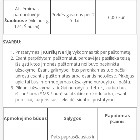
Atsiėmimas
parduotuvėje
Prekės gavimas per 2
0,00 Eur
Šiauliuose
(Vilniaus g.
– 5 d.d.
174, Šiauliai)
SVARBU:
Pristatymas į
Kuršių Neriją
vykdomas tik per paštomatą.
Esant perpildytam paštomatui, pardavėjas pasilieka teisę
išsiųsti kitos įmonės paštomatu nei buvo pasirinkta
užsakyme. Esant galimybei, bus parenkamas tuo pačiu
adresu esantis paštomatas arba esantis netoliese. Pirkėjas
apie tai bus informuojamas užsakyme nurodytu el. paštu.
Pildant užsakymą, atidžiai nurodykite tel. nr., kuriuo bus
išsiunčiama SMS žinutė su atrakinimo kodu arba, esant
poreikiui, kurjeris susisieks dėl siuntos pristatymo.
Papidomas
Apmokėjimo būdas
Sąlygos
įkainis
Pats paprasčiausias ir