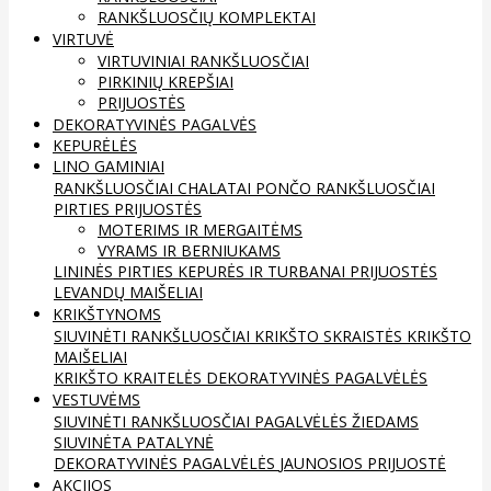
RANKŠLUOSČIŲ KOMPLEKTAI
VIRTUVĖ
VIRTUVINIAI RANKŠLUOSČIAI
PIRKINIŲ KREPŠIAI
PRIJUOSTĖS
DEKORATYVINĖS PAGALVĖS
KEPURĖLĖS
LINO GAMINIAI
RANKŠLUOSČIAI
CHALATAI
PONČO RANKŠLUOSČIAI
PIRTIES PRIJUOSTĖS
MOTERIMS IR MERGAITĖMS
VYRAMS IR BERNIUKAMS
LININĖS PIRTIES KEPURĖS IR TURBANAI
PRIJUOSTĖS
LEVANDŲ MAIŠELIAI
KRIKŠTYNOMS
SIUVINĖTI RANKŠLUOSČIAI
KRIKŠTO SKRAISTĖS
KRIKŠTO
MAIŠELIAI
KRIKŠTO KRAITELĖS
DEKORATYVINĖS PAGALVĖLĖS
VESTUVĖMS
SIUVINĖTI RANKŠLUOSČIAI
PAGALVĖLĖS ŽIEDAMS
SIUVINĖTA PATALYNĖ
DEKORATYVINĖS PAGALVĖLĖS
JAUNOSIOS PRIJUOSTĖ
AKCIJOS