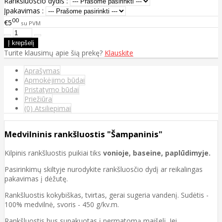
Rankšluosčio dydis :
Įpakavimas :
00
€5
su PVM
Turite klausimų apie šią prekę?
Klauskite
Aprašymas
Apmokėjimo būdai
Pristatymo būdai
Priežiūra
(0) Atsiliepimai
Medvilninis rankšluostis "Šampaninis"
Kilpinis rankšluostis puikiai tiks
vonioje, baseine, paplūdimyje.
Pasirinkimų skiltyje nurodykite rankšluosčio dydį ar reikalingas
pakavimas į dėžutę.
Rankšluostis kokybiškas, tvirtas, gerai sugeria vandenį. Sudėtis -
100% medvilnė, svoris - 450 g/kv.m.
Rankšluostis bus supakuotas į permatomą maišelį. Jei