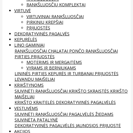
RANKŠLUOSČIŲ KOMPLEKTAI
VIRTUVĖ
VIRTUVINIAI RANKŠLUOSČIAI
PIRKINIŲ KREPŠIAI
PRIJUOSTĖS
DEKORATYVINĖS PAGALVĖS
KEPURĖLĖS
LINO GAMINIAI
RANKŠLUOSČIAI
CHALATAI
PONČO RANKŠLUOSČIAI
PIRTIES PRIJUOSTĖS
MOTERIMS IR MERGAITĖMS
VYRAMS IR BERNIUKAMS
LININĖS PIRTIES KEPURĖS IR TURBANAI
PRIJUOSTĖS
LEVANDŲ MAIŠELIAI
KRIKŠTYNOMS
SIUVINĖTI RANKŠLUOSČIAI
KRIKŠTO SKRAISTĖS
KRIKŠTO
MAIŠELIAI
KRIKŠTO KRAITELĖS
DEKORATYVINĖS PAGALVĖLĖS
VESTUVĖMS
SIUVINĖTI RANKŠLUOSČIAI
PAGALVĖLĖS ŽIEDAMS
SIUVINĖTA PATALYNĖ
DEKORATYVINĖS PAGALVĖLĖS
JAUNOSIOS PRIJUOSTĖ
AKCIJOS