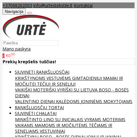
+37068262003
info@urtestekstile.lt
Kontaktai
Navigacija
Mano paskyra
00
€0
0
Prekių krepšelis tuščias!
SIUVINĖTI RANKŠLUOSČIAI
KRIKŠTYNOMS
VESTUVĖMS
GIMTADIENIUI
MAMAI IR
MOČIUTEI
TĖČIUI IR SENELIUI
VAIKIŠKI
MOTERIŠKI
VYRIŠKI
SU LIETUVA
BOSO - BOSĖS
DIENAI
VALENTINO DIENAI
KALĖDOMS
JONINĖMS
MOKYTOJAMS
RANKŠLUOSČIŲ TORTAI
SIUVINĖTI CHALATAI
MINKŠTINTO LINO
SU INICIALAIS
VYRAMS
MOTERIMS
VAIKAMS
MAMOMS IR MOČIUTĖMS
TĖČIAMS IR
SENELIAMS
VESTUVINIAI
KRIKŠTYNŲ
BOSO - BOSĖS DIENAI
JONUI IR JANINAI