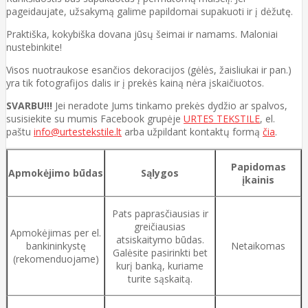
pageidaujate, užsakymą galime papildomai supakuoti ir į dėžutę.
Praktiška, kokybiška dovana jūsų šeimai ir namams. Maloniai
nustebinkite!
Visos nuotraukose esančios dekoracijos (gėlės, žaisliukai ir pan.)
yra tik fotografijos dalis ir į prekės kainą nėra įskaičiuotos.
SVARBU!!!
Jei neradote Jums tinkamo prekės dydžio ar spalvos,
susisiekite su mumis Facebook grupėje
URTES TEKSTILE
, el.
paštu
info@urtestekstile.lt
arba užpildant kontaktų formą
čia
.
Papidomas
Apmokėjimo būdas
Sąlygos
įkainis
Pats paprasčiausias ir
greičiausias
Apmokėjimas per el.
atsiskaitymo būdas.
bankininkystę
Netaikomas
Galėsite pasirinkti bet
(rekomenduojame)
kurį banką, kuriame
turite sąskaitą.