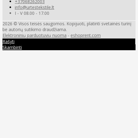
+37068262003
info@urtestekstile.lt
I - V 08.00 - 17.00
2026 © Visos teisės saugomos. Kopijuoti, platinti svetainės turinį
be autorių sutikimo draudžiama.
Elektroninių parduotuvių nuoma
-
eshoprent.com
Rašyti
Skambinti