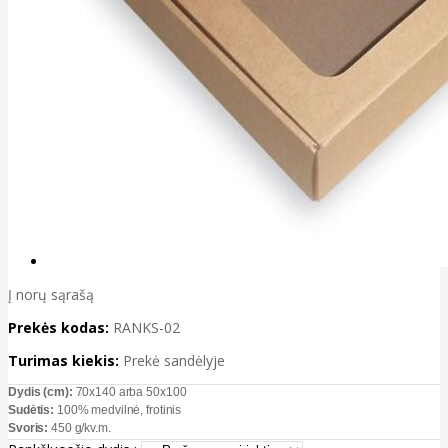
Į norų sąrašą
Prekės kodas:
RANKS-02
Turimas kiekis:
Prekė sandėlyje
Dydis (cm):
70x140 arba 50x100
Sudėtis:
100% medvilnė, frotinis
Svoris:
450 g/kv.m.