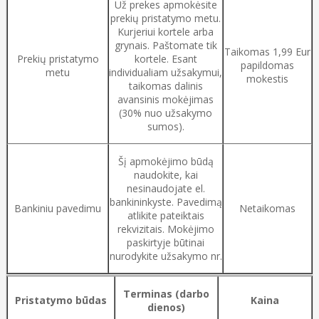
Už prekes apmokėsite
prekių pristatymo metu.
Kurjeriui kortele arba
grynais. Paštomate tik
Taikomas 1,99 Eur
Prekių pristatymo
kortele. Esant
papildomas
metu
individualiam užsakymui,
mokestis
taikomas dalinis
avansinis mokėjimas
(30% nuo užsakymo
sumos).
Šį apmokėjimo būdą
naudokite, kai
nesinaudojate el.
bankininkyste. Pavedimą
Bankiniu pavedimu
Netaikomas
atlikite pateiktais
rekvizitais. Mokėjimo
paskirtyje būtinai
nurodykite užsakymo nr.
Terminas (darbo
Pristatymo būdas
Kaina
dienos)