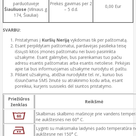
parduotuvėje
Prekės gavimas per 2
0,00 Eur
Šiauliuose
(Vilniaus g.
– 5 d.d.
174, Šiauliai)
SVARBU:
Pristatymas į
Kuršių Neriją
vykdomas tik per paštomatą.
Esant perpildytam paštomatui, pardavėjas pasilieka teisę
išsiųsti kitos įmonės paštomatu nei buvo pasirinkta
užsakyme. Esant galimybei, bus parenkamas tuo pačiu
adresu esantis paštomatas arba esantis netoliese. Pirkėjas
apie tai bus informuojamas užsakyme nurodytu el. paštu.
Pildant užsakymą, atidžiai nurodykite tel. nr., kuriuo bus
išsiunčiama SMS žinutė su atrakinimo kodu arba, esant
poreikiui, kurjeris susisieks dėl siuntos pristatymo.
Priežiūros
Reikšmė
ženklas
Skalbimas skalbimo mašinoje prie vandens temper
ne aukštesnės nei 60° C.
Lyginti su maksimalia laidynės pado temperatūra n
aukštesne nei 150° C.