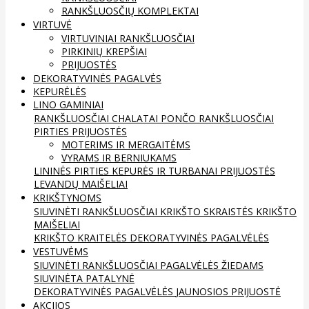
RANKŠLUOSČIŲ KOMPLEKTAI
VIRTUVĖ
VIRTUVINIAI RANKŠLUOSČIAI
PIRKINIŲ KREPŠIAI
PRIJUOSTĖS
DEKORATYVINĖS PAGALVĖS
KEPURĖLĖS
LINO GAMINIAI
RANKŠLUOSČIAI
CHALATAI
PONČO RANKŠLUOSČIAI
PIRTIES PRIJUOSTĖS
MOTERIMS IR MERGAITĖMS
VYRAMS IR BERNIUKAMS
LININĖS PIRTIES KEPURĖS IR TURBANAI
PRIJUOSTĖS
LEVANDŲ MAIŠELIAI
KRIKŠTYNOMS
SIUVINĖTI RANKŠLUOSČIAI
KRIKŠTO SKRAISTĖS
KRIKŠTO
MAIŠELIAI
KRIKŠTO KRAITELĖS
DEKORATYVINĖS PAGALVĖLĖS
VESTUVĖMS
SIUVINĖTI RANKŠLUOSČIAI
PAGALVĖLĖS ŽIEDAMS
SIUVINĖTA PATALYNĖ
DEKORATYVINĖS PAGALVĖLĖS
JAUNOSIOS PRIJUOSTĖ
AKCIJOS