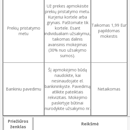
Už prekes apmokėsite
prekių pristatymo metu.
Kurjeriui kortele arba
grynais. Paštomate tik
Taikomas 1,99 Eur
Prekių pristatymo
kortele. Esant
papildomas
metu
individualiam užsakymui,
mokestis
taikomas dalinis
avansinis mokėjimas
(30% nuo užsakymo
sumos).
Šį apmokėjimo būdą
naudokite, kai
nesinaudojate el.
bankininkyste. Pavedimą
Bankiniu pavedimu
Netaikomas
atlikite pateiktais
rekvizitais. Mokėjimo
paskirtyje būtinai
nurodykite užsakymo nr.
Priežiūros
Reikšmė
ženklas