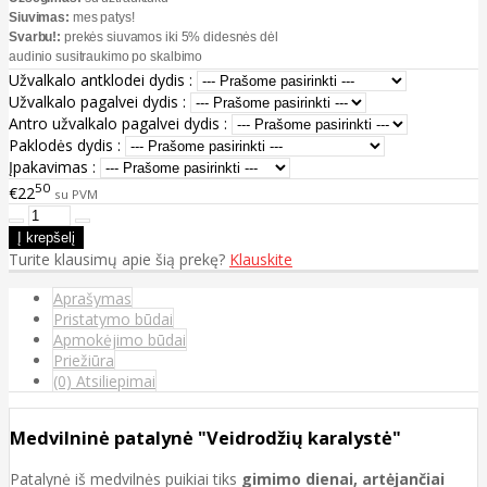
Siuvimas:
mes patys!
Svarbu!:
prekės siuvamos iki 5% didesnės dėl
audinio susitraukimo po skalbimo
Užvalkalo antklodei dydis :
Užvalkalo pagalvei dydis :
Antro užvalkalo pagalvei dydis :
Paklodės dydis :
Įpakavimas :
50
€22
su PVM
Turite klausimų apie šią prekę?
Klauskite
Aprašymas
Pristatymo būdai
Apmokėjimo būdai
Priežiūra
(0) Atsiliepimai
Medvilninė patalynė "Veidrodžių karalystė"
Patalynė iš medvilnės puikiai tiks
gimimo dienai, artėjančiai