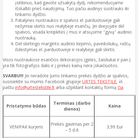
įsitikinus, kad gavote užsakytą dydį, rekomenduojame
išskalbti prieš naudojimą. Tuo pačiu audinys susitrauks iki
tinkamo dydžio.
Patalynės nuotraukos ir spalvos el. parduotuvėje gali
nežymiai skirtis nuo realybėje esančių. Jei dvejojate dėl
spalvos, visada kreipkitės į mus ir atsiųsime "gyvą" audinio
nuotrauką.
Dėl skirtingo marginto audinio kirpimo, paveiksliukų, raštų
išdėstymas el. parduotuvėje ir realybėje gali skirtis.
Visos nuotraukose esančios dekoracijos (gėlės, žaisliukai ir pan.)
yra tik fotografijos dalis ir į prekės kainą nėra įskaičiuotos.
SVARBU!!!
Jei neradote Jums tinkamo prekės dydžio ar spalvos,
susisiekite su mumis Facebook grupėje
URTES TEKSTILE
, el.
paštu
info@urtestekstile.lt
arba užpildant kontaktų formą
čia
.
Terminas (darbo
Pristatymo būdas
Kaina
dienos)
Prekės gavimas per 2
VENIPAK kurjeris
3,99 Eur
– 5 d.d.