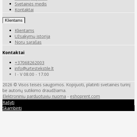
Svetainės medis
Kontaktai
Klientams
Klientams
Užsakymų istorija
Norų sąrašas
Kontaktai
+37068262003
info@urtestekstile.lt
I - V 08.00 - 17.00
2026 © Visos teisės saugomos. Kopijuoti, platinti svetainės turinį
be autorių sutikimo draudžiama.
Elektroninių parduotuvių nuoma
-
eshoprent.com
Rašyti
Skambinti