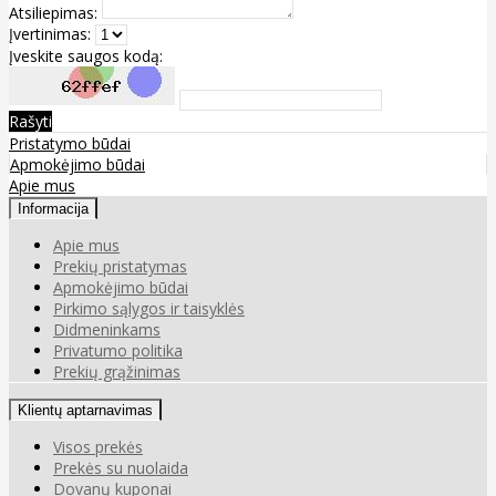
Atsiliepimas:
Įvertinimas:
Įveskite saugos kodą:
Rašyti
Pristatymo būdai
Apmokėjimo būdai
Apie mus
Informacija
Apie mus
Prekių pristatymas
Apmokėjimo būdai
Pirkimo sąlygos ir taisyklės
Didmeninkams
Privatumo politika
Prekių grąžinimas
Klientų aptarnavimas
Visos prekės
Prekės su nuolaida
Dovanų kuponai