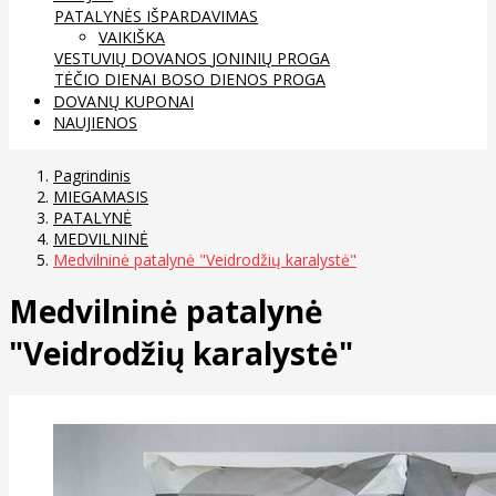
PATALYNĖS IŠPARDAVIMAS
VAIKIŠKA
VESTUVIŲ DOVANOS
JONINIŲ PROGA
TĖČIO DIENAI
BOSO DIENOS PROGA
DOVANŲ KUPONAI
NAUJIENOS
Pagrindinis
MIEGAMASIS
PATALYNĖ
MEDVILNINĖ
Medvilninė patalynė "Veidrodžių karalystė"
Medvilninė patalynė
"Veidrodžių karalystė"