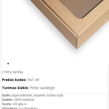
Į norų sąrašą
Prekės kodas:
PAT-49
Turimas kiekis:
Prekė sandėlyje
Dydis:
pagal antklodės, pagalvės, čiužinio dydį
Sudėtis:
100% medvilnė
Svoris:
145 g/kv.m.
Užsegimas:
su užtrauktuku