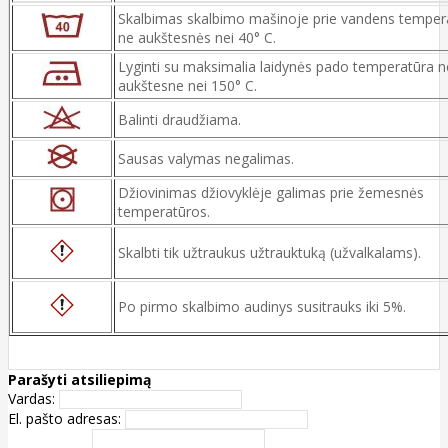
Skalbimas skalbimo mašinoje prie vandens temper
ne aukštesnės nei 40° C.
Lyginti su maksimalia laidynės pado temperatūra n
aukštesne nei 150° C.
Balinti draudžiama.
Sausas valymas negalimas.
Džiovinimas džiovyklėje galimas prie žemesnės
temperatūros.
Skalbti tik užtraukus užtrauktuką (užvalkalams).
Po pirmo skalbimo audinys susitrauks iki 5%.
Parašyti atsiliepimą
Vardas:
El. pašto adresas: