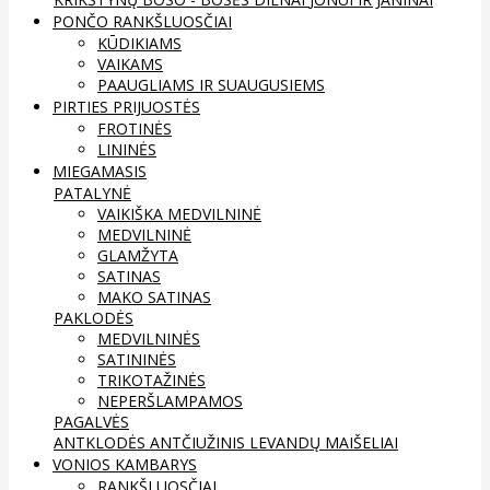
PONČO RANKŠLUOSČIAI
KŪDIKIAMS
VAIKAMS
PAAUGLIAMS IR SUAUGUSIEMS
PIRTIES PRIJUOSTĖS
FROTINĖS
LININĖS
MIEGAMASIS
PATALYNĖ
VAIKIŠKA MEDVILNINĖ
MEDVILNINĖ
GLAMŽYTA
SATINAS
MAKO SATINAS
PAKLODĖS
MEDVILNINĖS
SATININĖS
TRIKOTAŽINĖS
NEPERŠLAMPAMOS
PAGALVĖS
ANTKLODĖS
ANTČIUŽINIS
LEVANDŲ MAIŠELIAI
VONIOS KAMBARYS
RANKŠLUOSČIAI