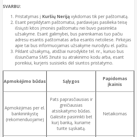
SVARBU:
Pristatymas į
Kuršių Neriją
vykdomas tik per paštomatą.
Esant perpildytam paštomatui, pardavėjas pasilieka teisę
išsiųsti kitos įmonės paštomatu nei buvo pasirinkta
užsakyme. Esant galimybei, bus parenkamas tuo pačiu
adresu esantis paštomatas arba esantis netoliese. Pirkėjas
apie tai bus informuojamas užsakyme nurodytu el. paštu.
Pildant užsakymą, atidžiai nurodykite tel. nr., kuriuo bus
išsiunčiama SMS žinutė su atrakinimo kodu arba, esant
poreikiui, kurjeris susisieks dėl siuntos pristatymo.
Papidomas
Apmokėjimo būdas
Sąlygos
įkainis
Pats paprasčiausias ir
greičiausias
Apmokėjimas per el.
atsiskaitymo būdas.
bankininkystę
Netaikomas
Galėsite pasirinkti bet
(rekomenduojame)
kurį banką, kuriame
turite sąskaitą.