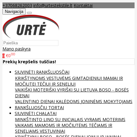
+37068262003
info@urtestekstile.lt
Kontaktai
Navigacija
Mano paskyra
00
€0
0
Prekių krepšelis tuščias!
SIUVINĖTI RANKŠLUOSČIAI
KRIKŠTYNOMS
VESTUVĖMS
GIMTADIENIUI
MAMAI IR
MOČIUTEI
TĖČIUI IR SENELIUI
VAIKIŠKI
MOTERIŠKI
VYRIŠKI
SU LIETUVA
BOSO - BOSĖS
DIENAI
VALENTINO DIENAI
KALĖDOMS
JONINĖMS
MOKYTOJAMS
RANKŠLUOSČIŲ TORTAI
SIUVINĖTI CHALATAI
MINKŠTINTO LINO
SU INICIALAIS
VYRAMS
MOTERIMS
VAIKAMS
MAMOMS IR MOČIUTĖMS
TĖČIAMS IR
SENELIAMS
VESTUVINIAI
KRIKŠTYNŲ
BOSO - BOSĖS DIENAI
JONUI IR JANINAI