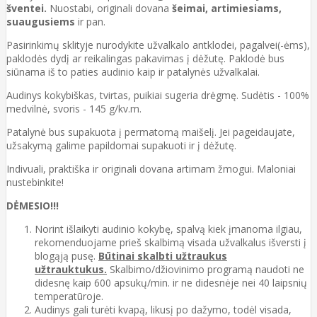
šventei.
Nuostabi, originali dovana
šeimai, artimiesiams,
suaugusiems
ir pan.
Pasirinkimų sklityje nurodykite užvalkalo antklodei, pagalvei(-ėms),
paklodės dydį ar reikalingas pakavimas į dėžutę. Paklodė bus
siūnama iš to paties audinio kaip ir patalynės užvalkalai.
Audinys kokybiškas, tvirtas, puikiai sugeria drėgmę. Sudėtis - 100%
medvilnė, svoris - 145 g/kv.m.
Patalynė bus supakuota į permatomą maišelį. Jei pageidaujate,
užsakymą galime papildomai supakuoti ir į dėžutę.
Indivuali, praktiška ir originali dovana artimam žmogui. Maloniai
nustebinkite!
DĖMESIO!!!
Norint išlaikyti audinio kokybę, spalvą kiek įmanoma ilgiau,
rekomenduojame prieš skalbimą visada užvalkalus išversti į
blogąją pusę.
Būtinai skalbti užtraukus
užtrauktukus.
Skalbimo/džiovinimo programą naudoti ne
didesnę kaip 600 apsukų/min. ir ne didesnėje nei 40 laipsnių
temperatūroje.
Audinys gali turėti kvapą, likusį po dažymo, todėl visada,