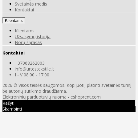
Svetainės medis
Kontaktai
Klientams
Klientams
Užsakymų istorija
Norų sąrašas
Kontaktai
+37068262003
info@urtestekstile.lt
I - V 08.00 - 17.00
2026 © Visos teisės saugomos. Kopijuoti, platinti svetainės turinį
be autorių sutikimo draudžiama.
Elektroninių parduotuvių nuoma
-
eshoprent.com
Rašyti
Skambinti