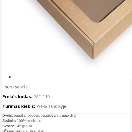
Į norų sąrašą
Prekės kodas:
PAT-110
Turimas kiekis:
Prekė sandėlyje
Dydis:
pagal antklodės, pagalvės, čiužinio dydį
Sudėtis:
100% medvilnė
Svoris:
145 g/kv.m.
Užsegimas:
su užtrauktuku