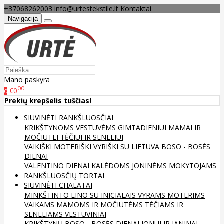
+37068262003
info@urtestekstile.lt
Kontaktai
Navigacija
Mano paskyra
00
€0
0
Prekių krepšelis tuščias!
SIUVINĖTI RANKŠLUOSČIAI
KRIKŠTYNOMS
VESTUVĖMS
GIMTADIENIUI
MAMAI IR
MOČIUTEI
TĖČIUI IR SENELIUI
VAIKIŠKI
MOTERIŠKI
VYRIŠKI
SU LIETUVA
BOSO - BOSĖS
DIENAI
VALENTINO DIENAI
KALĖDOMS
JONINĖMS
MOKYTOJAMS
RANKŠLUOSČIŲ TORTAI
SIUVINĖTI CHALATAI
MINKŠTINTO LINO
SU INICIALAIS
VYRAMS
MOTERIMS
VAIKAMS
MAMOMS IR MOČIUTĖMS
TĖČIAMS IR
SENELIAMS
VESTUVINIAI
KRIKŠTYNŲ
BOSO - BOSĖS DIENAI
JONUI IR JANINAI