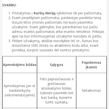
SVARBU:
Pristatymas į
Kuršių Neriją
vykdomas tik per paštomatą.
Esant perpildytam paštomatui, pardavėjas pasilieka teisę
išsiųsti kitos įmonės paštomatu nei buvo pasirinkta
užsakyme. Esant galimybei, bus parenkamas tuo pačiu
adresu esantis paštomatas arba esantis netoliese. Pirkėjas
apie tai bus informuojamas užsakyme nurodytu el. paštu.
Pildant užsakymą, atidžiai nurodykite tel. nr., kuriuo bus
išsiunčiama SMS žinutė su atrakinimo kodu arba, esant
poreikiui, kurjeris susisieks dėl siuntos pristatymo.
Papidomas
Apmokėjimo būdas
Sąlygos
įkainis
Pats paprasčiausias ir
greičiausias
Apmokėjimas per el.
atsiskaitymo būdas.
bankininkystę
Netaikomas
Galėsite pasirinkti bet
(rekomenduojame)
kurį banką, kuriame
turite sąskaitą.