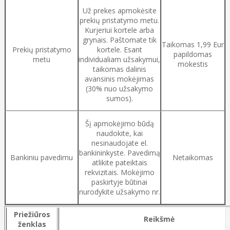
Už prekes apmokėsite
prekių pristatymo metu.
Kurjeriui kortele arba
grynais. Paštomate tik
Taikomas 1,99 Eur
Prekių pristatymo
kortele. Esant
papildomas
metu
individualiam užsakymui,
mokestis
taikomas dalinis
avansinis mokėjimas
(30% nuo užsakymo
sumos).
Šį apmokėjimo būdą
naudokite, kai
nesinaudojate el.
bankininkyste. Pavedimą
Bankiniu pavedimu
Netaikomas
atlikite pateiktais
rekvizitais. Mokėjimo
paskirtyje būtinai
nurodykite užsakymo nr.
Priežiūros
Reikšmė
ženklas