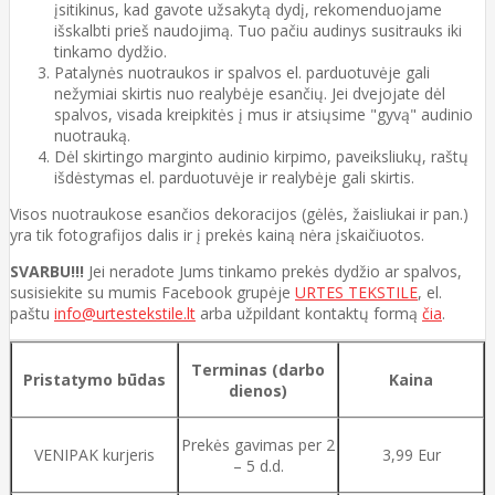
įsitikinus, kad gavote užsakytą dydį, rekomenduojame
išskalbti prieš naudojimą. Tuo pačiu audinys susitrauks iki
tinkamo dydžio.
Patalynės nuotraukos ir spalvos el. parduotuvėje gali
nežymiai skirtis nuo realybėje esančių. Jei dvejojate dėl
spalvos, visada kreipkitės į mus ir atsiųsime "gyvą" audinio
nuotrauką.
Dėl skirtingo marginto audinio kirpimo, paveiksliukų, raštų
išdėstymas el. parduotuvėje ir realybėje gali skirtis.
Visos nuotraukose esančios dekoracijos (gėlės, žaisliukai ir pan.)
yra tik fotografijos dalis ir į prekės kainą nėra įskaičiuotos.
SVARBU!!!
Jei neradote Jums tinkamo prekės dydžio ar spalvos,
susisiekite su mumis Facebook grupėje
URTES TEKSTILE
, el.
paštu
info@urtestekstile.lt
arba užpildant kontaktų formą
čia
.
Terminas (darbo
Pristatymo būdas
Kaina
dienos)
Prekės gavimas per 2
VENIPAK kurjeris
3,99 Eur
– 5 d.d.