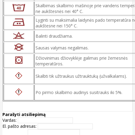
Skalbimas skalbimo mašinoje prie vandens temper
ne aukštesnės nei 40° C.
Lyginti su maksimalia laidynės pado temperatūra n
aukštesne nei 150° C.
Balinti draudžiama.
Sausas valymas negalimas.
Džiovinimas džiovyklėje galimas prie žemesnės
temperatūros.
Skalbti tik užtraukus užtrauktuką (užvalkalams).
Po pirmo skalbimo audinys susitrauks iki 5%.
Parašyti atsiliepimą
Vardas:
El. pašto adresas: