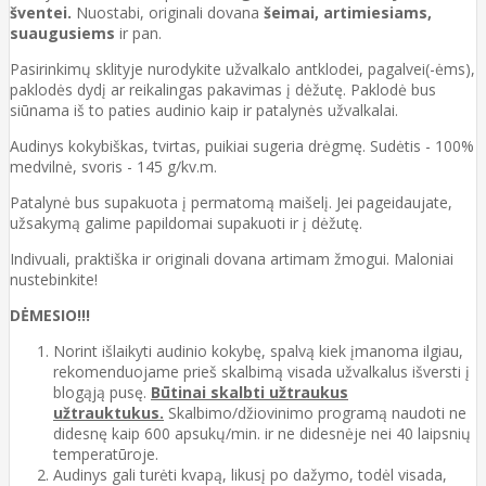
šventei.
Nuostabi, originali dovana
šeimai, artimiesiams,
suaugusiems
ir pan.
Pasirinkimų sklityje nurodykite užvalkalo antklodei, pagalvei(-ėms),
paklodės dydį ar reikalingas pakavimas į dėžutę. Paklodė bus
siūnama iš to paties audinio kaip ir patalynės užvalkalai.
Audinys kokybiškas, tvirtas, puikiai sugeria drėgmę. Sudėtis - 100%
medvilnė, svoris - 145 g/kv.m.
Patalynė bus supakuota į permatomą maišelį. Jei pageidaujate,
užsakymą galime papildomai supakuoti ir į dėžutę.
Indivuali, praktiška ir originali dovana artimam žmogui. Maloniai
nustebinkite!
DĖMESIO!!!
Norint išlaikyti audinio kokybę, spalvą kiek įmanoma ilgiau,
rekomenduojame prieš skalbimą visada užvalkalus išversti į
blogąją pusę.
Būtinai skalbti užtraukus
užtrauktukus.
Skalbimo/džiovinimo programą naudoti ne
didesnę kaip 600 apsukų/min. ir ne didesnėje nei 40 laipsnių
temperatūroje.
Audinys gali turėti kvapą, likusį po dažymo, todėl visada,