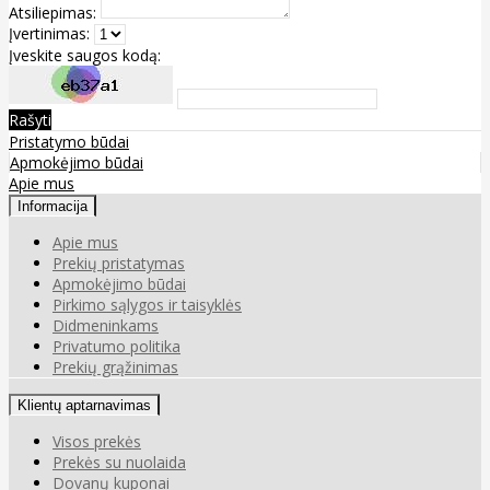
Atsiliepimas:
Įvertinimas:
Įveskite saugos kodą:
Rašyti
Pristatymo būdai
Apmokėjimo būdai
Apie mus
Informacija
Apie mus
Prekių pristatymas
Apmokėjimo būdai
Pirkimo sąlygos ir taisyklės
Didmeninkams
Privatumo politika
Prekių grąžinimas
Klientų aptarnavimas
Visos prekės
Prekės su nuolaida
Dovanų kuponai