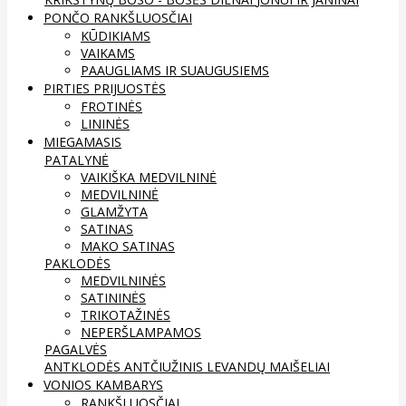
PONČO RANKŠLUOSČIAI
KŪDIKIAMS
VAIKAMS
PAAUGLIAMS IR SUAUGUSIEMS
PIRTIES PRIJUOSTĖS
FROTINĖS
LININĖS
MIEGAMASIS
PATALYNĖ
VAIKIŠKA MEDVILNINĖ
MEDVILNINĖ
GLAMŽYTA
SATINAS
MAKO SATINAS
PAKLODĖS
MEDVILNINĖS
SATININĖS
TRIKOTAŽINĖS
NEPERŠLAMPAMOS
PAGALVĖS
ANTKLODĖS
ANTČIUŽINIS
LEVANDŲ MAIŠELIAI
VONIOS KAMBARYS
RANKŠLUOSČIAI