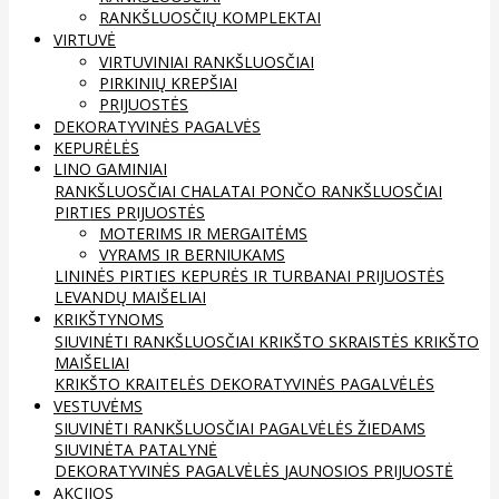
RANKŠLUOSČIŲ KOMPLEKTAI
VIRTUVĖ
VIRTUVINIAI RANKŠLUOSČIAI
PIRKINIŲ KREPŠIAI
PRIJUOSTĖS
DEKORATYVINĖS PAGALVĖS
KEPURĖLĖS
LINO GAMINIAI
RANKŠLUOSČIAI
CHALATAI
PONČO RANKŠLUOSČIAI
PIRTIES PRIJUOSTĖS
MOTERIMS IR MERGAITĖMS
VYRAMS IR BERNIUKAMS
LININĖS PIRTIES KEPURĖS IR TURBANAI
PRIJUOSTĖS
LEVANDŲ MAIŠELIAI
KRIKŠTYNOMS
SIUVINĖTI RANKŠLUOSČIAI
KRIKŠTO SKRAISTĖS
KRIKŠTO
MAIŠELIAI
KRIKŠTO KRAITELĖS
DEKORATYVINĖS PAGALVĖLĖS
VESTUVĖMS
SIUVINĖTI RANKŠLUOSČIAI
PAGALVĖLĖS ŽIEDAMS
SIUVINĖTA PATALYNĖ
DEKORATYVINĖS PAGALVĖLĖS
JAUNOSIOS PRIJUOSTĖ
AKCIJOS