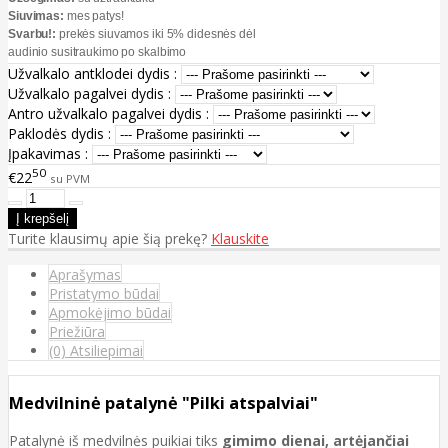
Siuvimas:
mes patys!
Svarbu!:
prekės siuvamos iki 5% didesnės dėl
audinio susitraukimo po skalbimo
Užvalkalo antklodei dydis :
Užvalkalo pagalvei dydis :
Antro užvalkalo pagalvei dydis :
Paklodės dydis :
Įpakavimas :
50
€22
su PVM
Turite klausimų apie šią prekę?
Klauskite
Aprašymas
Pristatymo būdai
Apmokėjimo būdai
Priežiūra
(0) Atsiliepimai
Medvilninė patalynė "Pilki atspalviai"
Patalynė iš medvilnės puikiai tiks
gimimo dienai, artėjančiai