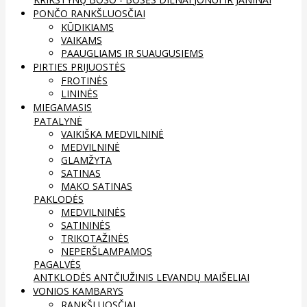
PONČO RANKŠLUOSČIAI
KŪDIKIAMS
VAIKAMS
PAAUGLIAMS IR SUAUGUSIEMS
PIRTIES PRIJUOSTĖS
FROTINĖS
LININĖS
MIEGAMASIS
PATALYNĖ
VAIKIŠKA MEDVILNINĖ
MEDVILNINĖ
GLAMŽYTA
SATINAS
MAKO SATINAS
PAKLODĖS
MEDVILNINĖS
SATININĖS
TRIKOTAŽINĖS
NEPERŠLAMPAMOS
PAGALVĖS
ANTKLODĖS
ANTČIUŽINIS
LEVANDŲ MAIŠELIAI
VONIOS KAMBARYS
RANKŠLUOSČIAI