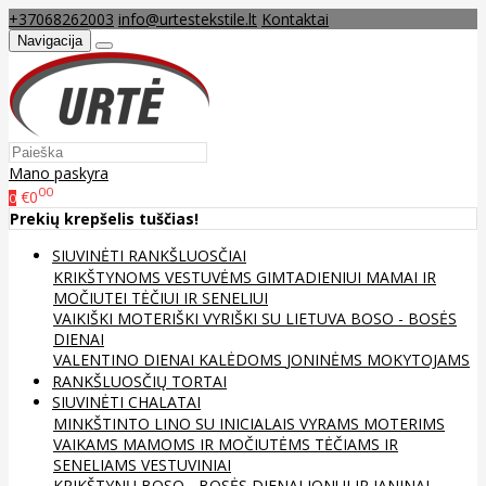
+37068262003
info@urtestekstile.lt
Kontaktai
Navigacija
Mano paskyra
00
€0
0
Prekių krepšelis tuščias!
SIUVINĖTI RANKŠLUOSČIAI
KRIKŠTYNOMS
VESTUVĖMS
GIMTADIENIUI
MAMAI IR
MOČIUTEI
TĖČIUI IR SENELIUI
VAIKIŠKI
MOTERIŠKI
VYRIŠKI
SU LIETUVA
BOSO - BOSĖS
DIENAI
VALENTINO DIENAI
KALĖDOMS
JONINĖMS
MOKYTOJAMS
RANKŠLUOSČIŲ TORTAI
SIUVINĖTI CHALATAI
MINKŠTINTO LINO
SU INICIALAIS
VYRAMS
MOTERIMS
VAIKAMS
MAMOMS IR MOČIUTĖMS
TĖČIAMS IR
SENELIAMS
VESTUVINIAI
KRIKŠTYNŲ
BOSO - BOSĖS DIENAI
JONUI IR JANINAI