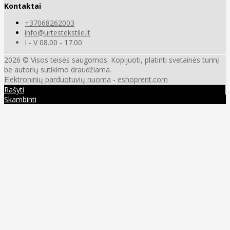
Kontaktai
+37068262003
info@urtestekstile.lt
I - V 08.00 - 17.00
2026 © Visos teisės saugomos. Kopijuoti, platinti svetainės turinį
be autorių sutikimo draudžiama.
Elektroninių parduotuvių nuoma
-
eshoprent.com
Rašyti
Skambinti