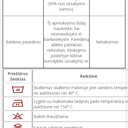
(30% nuo užsakymo
sumos).
Šį apmokėjimo būdą
naudokite, kai
nesinaudojate el.
bankininkyste. Pavedimą
Bankiniu pavedimu
Netaikomas
atlikite pateiktais
rekvizitais. Mokėjimo
paskirtyje būtinai
nurodykite užsakymo nr.
Priežiūros
Reikšmė
ženklas
Skalbimas skalbimo mašinoje prie vandens temper
ne aukštesnės nei 40° C.
Lyginti su maksimalia laidynės pado temperatūra n
aukštesne nei 150° C.
Balinti draudžiama.
Sausas valymas negalimas.