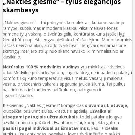
„Nakties giesmė“ – tylus elegancijos
skambesys
„Nakties giesmė“ – tai patalynės komplektas, kuriame susilieja
ramybė, subtilumas ir moderni klasika. Pilkai melsvas fonas
primena tylų vakarą, o švelnūs gėlių kontūrai sukuria įspūdį lyg
žiedai būtų nupiešti lengvu pieštuko brūkštelėjimu. Monochrominis
raštas neerzina akių, atrodo tvarkingai ir lengvai derinamas prie
skirtingų interjero stilių: nuo skandinaviško iki minimalistinio ar
klasikinio.
Natūralus 100 % medvilnės audinys
yra minkštas ir švelnus
odai. Medvilnė puikiai kvėpuoja, sugeria drėgmę ir padeda palaikyti
komfortišką kūno temperatūrą visus metus. Vasarą ji maloniai
vėsina, o vėsesniais vakarais apgaubia jaukia šiluma. Tai puikus
pasirinkimas ieškantiems natūralumo, patogumo ir
ilgaamžiškumo.
Kiekvienas „Nakties giesmės“ komplektas
siuvamas Lietuvoje
,
kruopščiai prižiūrint siūles, kraštus ir apdailą.
Užvalkalai
užsegami patogiais užtrauktukais
, todėl patalynę lengva
užvilkti, nuimti ir prižiūrėti. Esant poreikiui, komplektą galima
pasiūti pagal individualius išmatavimus
, kad jis idealiai
atitiktų jūsų antklodės, pagalvės, lovos dydį ir čiužinio aukštį.