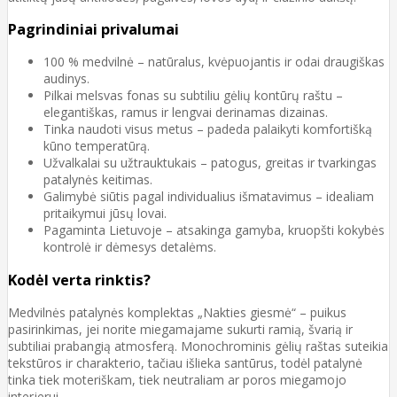
Pagrindiniai privalumai
100 % medvilnė – natūralus, kvėpuojantis ir odai draugiškas
audinys.
Pilkai melsvas fonas su subtiliu gėlių kontūrų raštu –
elegantiškas, ramus ir lengvai derinamas dizainas.
Tinka naudoti visus metus – padeda palaikyti komfortišką
kūno temperatūrą.
Užvalkalai su užtrauktukais – patogus, greitas ir tvarkingas
patalynės keitimas.
Galimybė siūtis pagal individualius išmatavimus – idealiam
pritaikymui jūsų lovai.
Pagaminta Lietuvoje – atsakinga gamyba, kruopšti kokybės
kontrolė ir dėmesys detalėms.
Kodėl verta rinktis?
Medvilnės patalynės komplektas „Nakties giesmė“ – puikus
pasirinkimas, jei norite miegamajame sukurti ramią, švarią ir
subtiliai prabangią atmosferą. Monochrominis gėlių raštas suteikia
tekstūros ir charakterio, tačiau išlieka santūrus, todėl patalynė
tinka tiek moteriškam, tiek neutraliam ar poros miegamojo
interjerui.