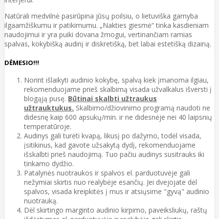
Natūrali medvilnė pasirūpina jūsų poilsiu, o lietuviška gamyba
ilgaamžiškumu ir patikimumu. „Nakties giesmė“ tinka kasdieniam
naudojimui ir yra puiki dovana žmogui, vertinančiam ramias
spalvas, kokybišką audinį ir diskretišką, bet labai estetišką dizainą.
DĖMESIO!!!
Norint išlaikyti audinio kokybę, spalvą kiek įmanoma ilgiau,
rekomenduojame prieš skalbimą visada užvalkalus išversti į
blogąją pusę.
Būtinai skalbti užtraukus
užtrauktukus.
Skalbimo/džiovinimo programą naudoti ne
didesnę kaip 600 apsukų/min. ir ne didesnėje nei 40 laipsnių
temperatūroje.
Audinys gali turėti kvapą, likusį po dažymo, todėl visada,
įsitikinus, kad gavote užsakytą dydį, rekomenduojame
išskalbti prieš naudojimą. Tuo pačiu audinys susitrauks iki
tinkamo dydžio.
Patalynės nuotraukos ir spalvos el. parduotuvėje gali
nežymiai skirtis nuo realybėje esančių. Jei dvejojate dėl
spalvos, visada kreipkitės į mus ir atsiųsime "gyvą" audinio
nuotrauką.
Dėl skirtingo marginto audinio kirpimo, paveiksliukų, raštų