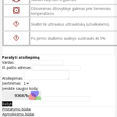
Džiovinimas džiovyklėje galimas prie žemesnės
temperatūros.
Skalbti tik užtraukus užtrauktuką (užvalkalams).
Po pirmo skalbimo audinys susitrauks iki 5%.
Parašyti atsiliepimą
Vardas:
El. pašto adresas:
Atsiliepimas:
Įvertinimas:
Įveskite saugos kodą:
Rašyti
Pristatymo būdai
Apmokėjimo būdai