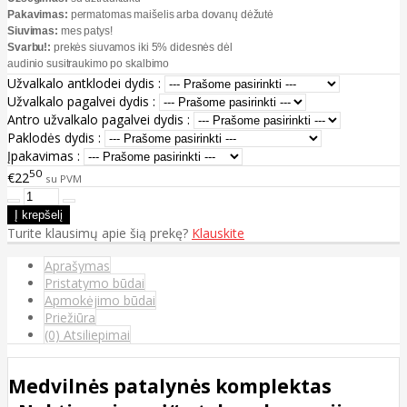
Pakavimas:
permatomas maišelis arba dovanų dėžutė
Siuvimas:
mes patys!
Svarbu!:
prekės siuvamos iki 5% didesnės dėl
audinio susitraukimo po skalbimo
Užvalkalo antklodei dydis :
Užvalkalo pagalvei dydis :
Antro užvalkalo pagalvei dydis :
Paklodės dydis :
Įpakavimas :
50
€22
su PVM
Turite klausimų apie šią prekę?
Klauskite
Aprašymas
Pristatymo būdai
Apmokėjimo būdai
Priežiūra
(0) Atsiliepimai
Medvilnės patalynės komplektas