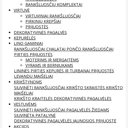
RANKŠLUOSČIŲ KOMPLEKTAI
VIRTUVĖ
VIRTUVINIAI RANKŠLUOSČIAI
PIRKINIŲ KREPŠIAI
PRIJUOSTĖS
DEKORATYVINĖS PAGALVĖS
KEPURĖLĖS
LINO GAMINIAI
RANKŠLUOSČIAI
CHALATAI
PONČO RANKŠLUOSČIAI
PIRTIES PRIJUOSTĖS
MOTERIMS IR MERGAITĖMS
VYRAMS IR BERNIUKAMS
LININĖS PIRTIES KEPURĖS IR TURBANAI
PRIJUOSTĖS
LEVANDŲ MAIŠELIAI
KRIKŠTYNOMS
SIUVINĖTI RANKŠLUOSČIAI
KRIKŠTO SKRAISTĖS
KRIKŠTO
MAIŠELIAI
KRIKŠTO KRAITELĖS
DEKORATYVINĖS PAGALVĖLĖS
VESTUVĖMS
SIUVINĖTI RANKŠLUOSČIAI
PAGALVĖLĖS ŽIEDAMS
SIUVINĖTA PATALYNĖ
DEKORATYVINĖS PAGALVĖLĖS
JAUNOSIOS PRIJUOSTĖ
AKCIJOS