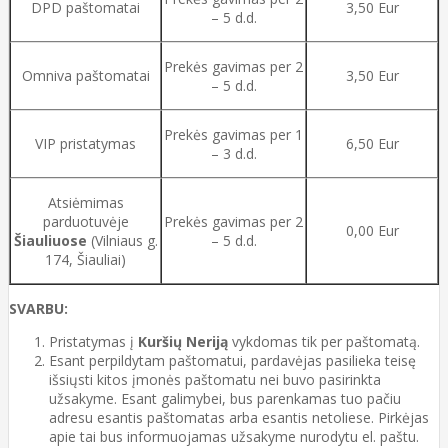
DPD paštomatai
3,50 Eur
– 5 d.d.
Prekės gavimas per 2
Omniva paštomatai
3,50 Eur
– 5 d.d.
Prekės gavimas per 1
VIP pristatymas
6,50 Eur
– 3 d.d.
Atsiėmimas
parduotuvėje
Prekės gavimas per 2
0,00 Eur
Šiauliuose
(Vilniaus g.
– 5 d.d.
174, Šiauliai)
SVARBU:
Pristatymas į
Kuršių Neriją
vykdomas tik per paštomatą.
Esant perpildytam paštomatui, pardavėjas pasilieka teisę
išsiųsti kitos įmonės paštomatu nei buvo pasirinkta
užsakyme. Esant galimybei, bus parenkamas tuo pačiu
adresu esantis paštomatas arba esantis netoliese. Pirkėjas
apie tai bus informuojamas užsakyme nurodytu el. paštu.