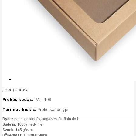
Į norų sąrašą
Prekės kodas:
PAT-108
Turimas kiekis:
Prekė sandėlyje
Dydis:
pagal antklodės, pagalvės, čiužinio dydį
Sudėtis:
100% medvilnė
Svoris:
145 g/kv.m.
Užsegimas:
su užtrauktuku