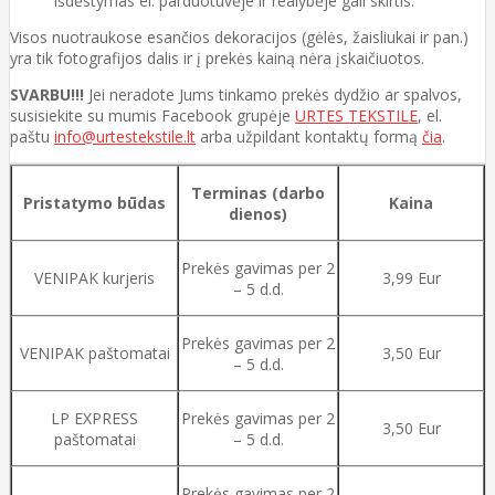
išdėstymas el. parduotuvėje ir realybėje gali skirtis.
Visos nuotraukose esančios dekoracijos (gėlės, žaisliukai ir pan.)
yra tik fotografijos dalis ir į prekės kainą nėra įskaičiuotos.
SVARBU!!!
Jei neradote Jums tinkamo prekės dydžio ar spalvos,
susisiekite su mumis Facebook grupėje
URTES TEKSTILE
, el.
paštu
info@urtestekstile.lt
arba užpildant kontaktų formą
čia
.
Terminas (darbo
Pristatymo būdas
Kaina
dienos)
Prekės gavimas per 2
VENIPAK kurjeris
3,99 Eur
– 5 d.d.
Prekės gavimas per 2
VENIPAK paštomatai
3,50 Eur
– 5 d.d.
LP EXPRESS
Prekės gavimas per 2
3,50 Eur
paštomatai
– 5 d.d.
Prekės gavimas per 2