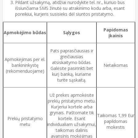
Pildant užsakymą, atidžiai nurodykite tel. nr., kuriuo bus
išsiunčiama SMS žinutė su atrakinimo kodu arba, esant
poreikiui, kurjeris susisieks dėl siuntos pristatymo.
Papidomas
Apmokėjimo būdas
Sąlygos
įkainis
Pats paprasčiausias ir
greičiausias
Apmokėjimas per el.
atsiskaitymo būdas.
bankininkystę
Netaikomas
Galėsite pasirinkti bet
(rekomenduojame)
kurį banką, kuriame
turite sąskaitą.
Už prekes apmokėsite
prekių pristatymo metu.
Kurjeriui kortele arba
grynais. Paštomate tik
Taikomas 1,99 Eur
Prekių pristatymo
kortele. Esant
papildomas
metu
individualiam užsakymui,
mokestis
taikomas dalinis
avansinis mokėjimas