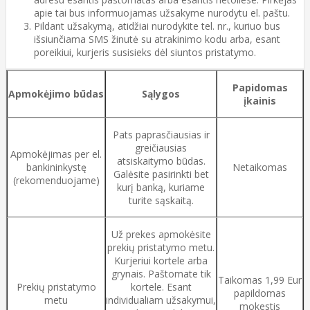
apie tai bus informuojamas užsakyme nurodytu el. paštu.
Pildant užsakymą, atidžiai nurodykite tel. nr., kuriuo bus
išsiunčiama SMS žinutė su atrakinimo kodu arba, esant
poreikiui, kurjeris susisieks dėl siuntos pristatymo.
Papidomas
Apmokėjimo būdas
Sąlygos
įkainis
Pats paprasčiausias ir
greičiausias
Apmokėjimas per el.
atsiskaitymo būdas.
bankininkystę
Netaikomas
Galėsite pasirinkti bet
(rekomenduojame)
kurį banką, kuriame
turite sąskaitą.
Už prekes apmokėsite
prekių pristatymo metu.
Kurjeriui kortele arba
grynais. Paštomate tik
Taikomas 1,99 Eur
Prekių pristatymo
kortele. Esant
papildomas
metu
individualiam užsakymui,
mokestis