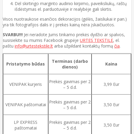
Dėl skirtingo marginto audinio kirpimo, paveiksliukų, raštų
išdėstymas el. parduotuvėje ir realybėje gali skirtis.
Visos nuotraukose esančios dekoracijos (gėlės, žaisliukai ir pan.)
yra tik fotografijos dalis ir į prekės kainą nėra įskaičiuotos.
SVARBU!!!
Jei neradote Jums tinkamo prekės dydžio ar spalvos,
susisiekite su mumis Facebook grupėje
URTES TEKSTILE
, el.
paštu
info@urtestekstile.lt
arba užpildant kontaktų formą
čia
.
Terminas (darbo
Pristatymo būdas
Kaina
dienos)
Prekės gavimas per 2
VENIPAK kurjeris
3,99 Eur
– 5 d.d.
Prekės gavimas per 2
VENIPAK paštomatai
3,50 Eur
– 5 d.d.
LP EXPRESS
Prekės gavimas per 2
3,50 Eur
paštomatai
– 5 d.d.