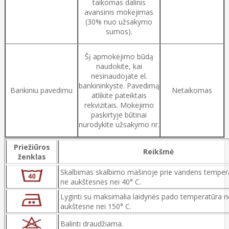
taikomas dalinis
avansinis mokėjimas
(30% nuo užsakymo
sumos).
Šį apmokėjimo būdą
naudokite, kai
nesinaudojate el.
bankininkyste. Pavedimą
Bankiniu pavedimu
Netaikomas
atlikite pateiktais
rekvizitais. Mokėjimo
paskirtyje būtinai
nurodykite užsakymo nr.
Priežiūros
Reikšmė
ženklas
Skalbimas skalbimo mašinoje prie vandens temper
ne aukštesnės nei 40° C.
Lyginti su maksimalia laidynės pado temperatūra n
aukštesne nei 150° C.
Balinti draudžiama.