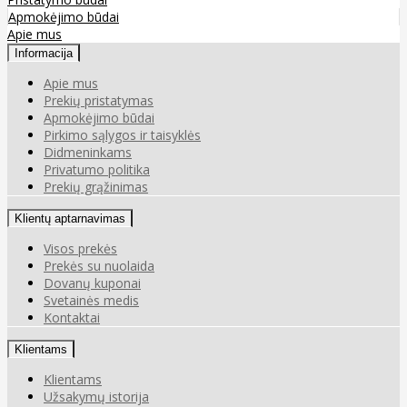
Apmokėjimo būdai
Apie mus
Informacija
Apie mus
Prekių pristatymas
Apmokėjimo būdai
Pirkimo sąlygos ir taisyklės
Didmeninkams
Privatumo politika
Prekių grąžinimas
Klientų aptarnavimas
Visos prekės
Prekės su nuolaida
Dovanų kuponai
Svetainės medis
Kontaktai
Klientams
Klientams
Užsakymų istorija