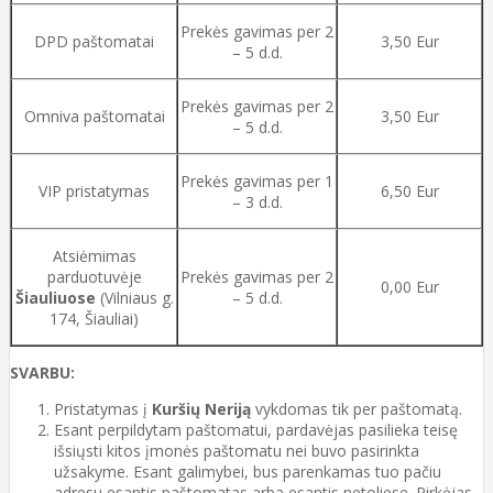
Prekės gavimas per 2
DPD paštomatai
3,50 Eur
– 5 d.d.
Prekės gavimas per 2
Omniva paštomatai
3,50 Eur
– 5 d.d.
Prekės gavimas per 1
VIP pristatymas
6,50 Eur
– 3 d.d.
Atsiėmimas
parduotuvėje
Prekės gavimas per 2
0,00 Eur
Šiauliuose
(Vilniaus g.
– 5 d.d.
174, Šiauliai)
SVARBU:
Pristatymas į
Kuršių Neriją
vykdomas tik per paštomatą.
Esant perpildytam paštomatui, pardavėjas pasilieka teisę
išsiųsti kitos įmonės paštomatu nei buvo pasirinkta
užsakyme. Esant galimybei, bus parenkamas tuo pačiu
adresu esantis paštomatas arba esantis netoliese. Pirkėjas