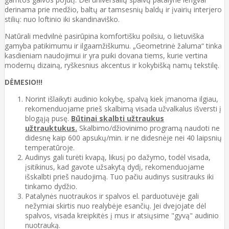
derinama prie medžio, baltų ar tamsesnių baldų ir įvairių interjero
stilių: nuo loftinio iki skandinaviško.
Natūrali medvilnė pasirūpina komfortišku poilsiu, o lietuviška
gamyba patikimumu ir ilgaamžiškumu. „Geometrinė žaluma“ tinka
kasdieniam naudojimui ir yra puiki dovana tiems, kurie vertina
modernų dizainą, ryškesnius akcentus ir kokybišką namų tekstilę.
DĖMESIO!!!
Norint išlaikyti audinio kokybę, spalvą kiek įmanoma ilgiau,
rekomenduojame prieš skalbimą visada užvalkalus išversti į
blogąją pusę.
Būtinai skalbti užtraukus
užtrauktukus.
Skalbimo/džiovinimo programą naudoti ne
didesnę kaip 600 apsukų/min. ir ne didesnėje nei 40 laipsnių
temperatūroje.
Audinys gali turėti kvapą, likusį po dažymo, todėl visada,
įsitikinus, kad gavote užsakytą dydį, rekomenduojame
išskalbti prieš naudojimą. Tuo pačiu audinys susitrauks iki
tinkamo dydžio.
Patalynės nuotraukos ir spalvos el. parduotuvėje gali
nežymiai skirtis nuo realybėje esančių. Jei dvejojate dėl
spalvos, visada kreipkitės į mus ir atsiųsime "gyvą" audinio
nuotrauką.