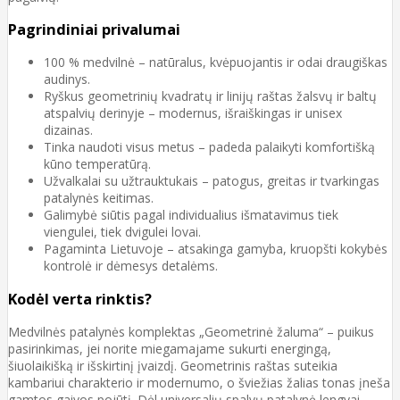
Pagrindiniai privalumai
100 % medvilnė – natūralus, kvėpuojantis ir odai draugiškas
audinys.
Ryškus geometrinių kvadratų ir linijų raštas žalsvų ir baltų
atspalvių derinyje – modernus, išraiškingas ir unisex
dizainas.
Tinka naudoti visus metus – padeda palaikyti komfortišką
kūno temperatūrą.
Užvalkalai su užtrauktukais – patogus, greitas ir tvarkingas
patalynės keitimas.
Galimybė siūtis pagal individualius išmatavimus tiek
viengulei, tiek dvigulei lovai.
Pagaminta Lietuvoje – atsakinga gamyba, kruopšti kokybės
kontrolė ir dėmesys detalėms.
Kodėl verta rinktis?
Medvilnės patalynės komplektas „Geometrinė žaluma“ – puikus
pasirinkimas, jei norite miegamajame sukurti energingą,
šiuolaikišką ir išskirtinį įvaizdį. Geometrinis raštas suteikia
kambariui charakterio ir modernumo, o šviežias žalias tonas įneša
gamtos gaivos pojūtį. Dėl universalių spalvų patalynė lengvai