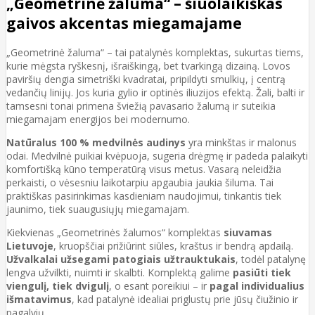
„Geometrinė žaluma“ – šiuolaikiškas
gaivos akcentas miegamajame
„Geometrinė žaluma“ – tai patalynės komplektas, sukurtas tiems,
kurie mėgsta ryškesnį, išraiškingą, bet tvarkingą dizainą. Lovos
paviršių dengia simetriški kvadratai, pripildyti smulkių, į centrą
vedančių linijų. Jos kuria gylio ir optinės iliuzijos efektą. Žali, balti ir
tamsesni tonai primena šviežią pavasario žalumą ir suteikia
miegamajam energijos bei modernumo.
Natūralus 100 % medvilnės audinys
yra minkštas ir malonus
odai. Medvilnė puikiai kvėpuoja, sugeria drėgmę ir padeda palaikyti
komfortišką kūno temperatūrą visus metus. Vasarą neleidžia
perkaisti, o vėsesniu laikotarpiu apgaubia jaukia šiluma. Tai
praktiškas pasirinkimas kasdieniam naudojimui, tinkantis tiek
jaunimo, tiek suaugusiųjų miegamajam.
Kiekvienas „Geometrinės žalumos“ komplektas
siuvamas
Lietuvoje
, kruopščiai prižiūrint siūles, kraštus ir bendrą apdailą.
Užvalkalai užsegami patogiais užtrauktukais
, todėl patalynę
lengva užvilkti, nuimti ir skalbti. Komplektą galime
pasiūti tiek
viengulį, tiek dvigulį
, o esant poreikiui – ir
pagal individualius
išmatavimus
, kad patalynė idealiai priglustų prie jūsų čiužinio ir
pagalvių.