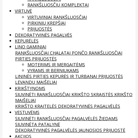
RANKŠLUOSČIŲ KOMPLEKTAI
VIRTUVĖ
VIRTUVINIAI RANKŠLUOSČIAI
PIRKINIŲ KREPŠIAI
PRIJUOSTĖS
DEKORATYVINĖS PAGALVĖS
KEPURĖLĖS
LINO GAMINIAI
RANKŠLUOSČIAI
CHALATAI
PONČO RANKŠLUOSČIAI
PIRTIES PRIJUOSTĖS
MOTERIMS IR MERGAITĖMS
VYRAMS IR BERNIUKAMS
LININĖS PIRTIES KEPURĖS IR TURBANAI
PRIJUOSTĖS
LEVANDŲ MAIŠELIAI
KRIKŠTYNOMS
SIUVINĖTI RANKŠLUOSČIAI
KRIKŠTO SKRAISTĖS
KRIKŠTO
MAIŠELIAI
KRIKŠTO KRAITELĖS
DEKORATYVINĖS PAGALVĖLĖS
VESTUVĖMS
SIUVINĖTI RANKŠLUOSČIAI
PAGALVĖLĖS ŽIEDAMS
SIUVINĖTA PATALYNĖ
DEKORATYVINĖS PAGALVĖLĖS
JAUNOSIOS PRIJUOSTĖ
AKCIJOS