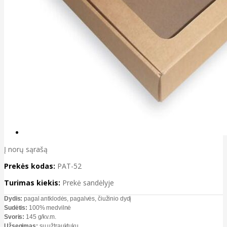
Į norų sąrašą
Prekės kodas:
PAT-52
Turimas kiekis:
Prekė sandėlyje
Dydis:
pagal antklodės, pagalvės, čiužinio dydį
Sudėtis:
100% medvilnė
Svoris:
145 g/kv.m.
Užsegimas:
su užtrauktuku