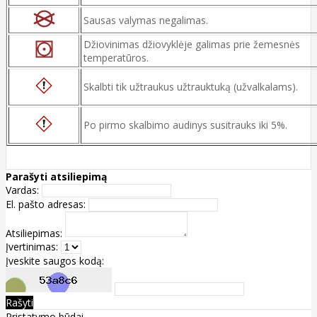
Sausas valymas negalimas.
Džiovinimas džiovyklėje galimas prie žemesnės
temperatūros.
Skalbti tik užtraukus užtrauktuką (užvalkalams).
Po pirmo skalbimo audinys susitrauks iki 5%.
Parašyti atsiliepimą
Vardas:
El. pašto adresas:
Atsiliepimas:
Įvertinimas:
Įveskite saugos kodą:
Rašyti
Pristatymo būdai