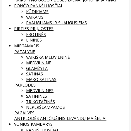
PONČO RANKŠLUOSČIAI
KŪDIKIAMS
VAIKAMS
PAAUGLIAMS IR SUAUGUSIEMS
PIRTIES PRIJUOSTĖS
FROTINĖS
LININĖS
MIEGAMASIS
PATALYNĖ
VAIKIŠKA MEDVILNINĖ
MEDVILNINĖ
GLAMŽYTA
SATINAS
MAKO SATINAS
PAKLODĖS
MEDVILNINĖS
SATININĖS
TRIKOTAŽINĖS
NEPERŠLAMPAMOS
PAGALVĖS
ANTKLODĖS
ANTČIUŽINIS
LEVANDŲ MAIŠELIAI
VONIOS KAMBARYS
RANKŠLUOSČIAI