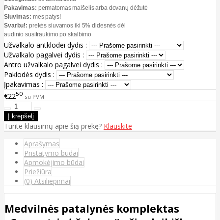
Pakavimas:
permatomas maišelis arba dovanų dėžutė
Siuvimas:
mes patys!
Svarbu!:
prekės siuvamos iki 5% didesnės dėl
audinio susitraukimo po skalbimo
Užvalkalo antklodei dydis :
Užvalkalo pagalvei dydis :
Antro užvalkalo pagalvei dydis :
Paklodės dydis :
Įpakavimas :
50
€22
su PVM
Turite klausimų apie šią prekę?
Klauskite
Aprašymas
Pristatymo būdai
Apmokėjimo būdai
Priežiūra
(0) Atsiliepimai
Medvilnės patalynės komplektas