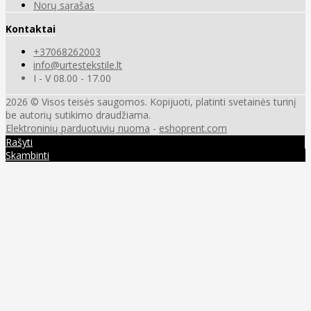
Norų sąrašas
Kontaktai
+37068262003
info@urtestekstile.lt
I - V 08.00 - 17.00
2026 © Visos teisės saugomos. Kopijuoti, platinti svetainės turinį
be autorių sutikimo draudžiama.
Elektroninių parduotuvių nuoma
-
eshoprent.com
Rašyti
Skambinti