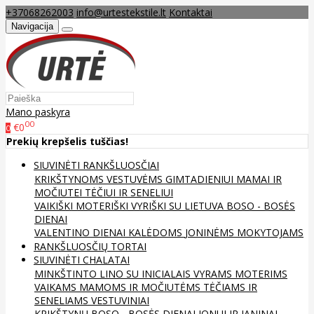
+37068262003
info@urtestekstile.lt
Kontaktai
Navigacija
Mano paskyra
00
€0
0
Prekių krepšelis tuščias!
SIUVINĖTI RANKŠLUOSČIAI
KRIKŠTYNOMS
VESTUVĖMS
GIMTADIENIUI
MAMAI IR
MOČIUTEI
TĖČIUI IR SENELIUI
VAIKIŠKI
MOTERIŠKI
VYRIŠKI
SU LIETUVA
BOSO - BOSĖS
DIENAI
VALENTINO DIENAI
KALĖDOMS
JONINĖMS
MOKYTOJAMS
RANKŠLUOSČIŲ TORTAI
SIUVINĖTI CHALATAI
MINKŠTINTO LINO
SU INICIALAIS
VYRAMS
MOTERIMS
VAIKAMS
MAMOMS IR MOČIUTĖMS
TĖČIAMS IR
SENELIAMS
VESTUVINIAI
KRIKŠTYNŲ
BOSO - BOSĖS DIENAI
JONUI IR JANINAI