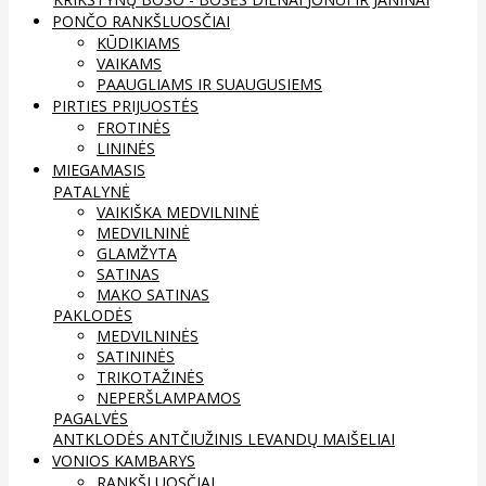
PONČO RANKŠLUOSČIAI
KŪDIKIAMS
VAIKAMS
PAAUGLIAMS IR SUAUGUSIEMS
PIRTIES PRIJUOSTĖS
FROTINĖS
LININĖS
MIEGAMASIS
PATALYNĖ
VAIKIŠKA MEDVILNINĖ
MEDVILNINĖ
GLAMŽYTA
SATINAS
MAKO SATINAS
PAKLODĖS
MEDVILNINĖS
SATININĖS
TRIKOTAŽINĖS
NEPERŠLAMPAMOS
PAGALVĖS
ANTKLODĖS
ANTČIUŽINIS
LEVANDŲ MAIŠELIAI
VONIOS KAMBARYS
RANKŠLUOSČIAI