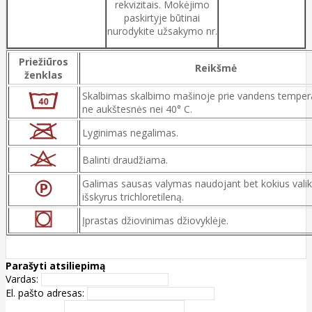
rekvizitais. Mokėjimo
paskirtyje būtinai
nurodykite užsakymo nr.
Priežiūros
Reikšmė
ženklas
Skalbimas skalbimo mašinoje prie vandens temper
ne aukštesnės nei 40° C.
Lyginimas negalimas.
Balinti draudžiama.
Galimas sausas valymas naudojant bet kokius valik
išskyrus trichloretileną.
Įprastas džiovinimas džiovyklėje.
Parašyti atsiliepimą
Vardas:
El. pašto adresas: