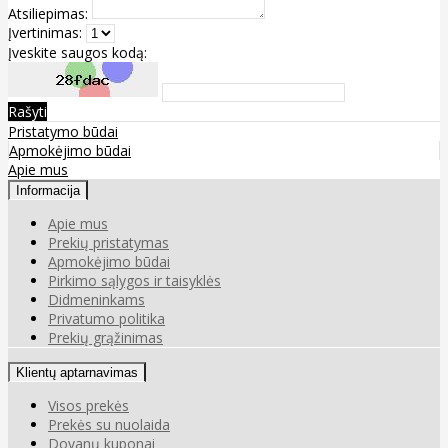
Atsiliepimas:
Įvertinimas:
Įveskite saugos kodą:
Rašyti
Pristatymo būdai
Apmokėjimo būdai
Apie mus
Informacija
Apie mus
Prekių pristatymas
Apmokėjimo būdai
Pirkimo sąlygos ir taisyklės
Didmeninkams
Privatumo politika
Prekių grąžinimas
Klientų aptarnavimas
Visos prekės
Prekės su nuolaida
Dovanų kuponai