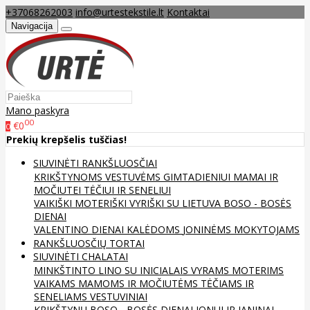
+37068262003
info@urtestekstile.lt
Kontaktai
Navigacija
Mano paskyra
00
€0
0
Prekių krepšelis tuščias!
SIUVINĖTI RANKŠLUOSČIAI
KRIKŠTYNOMS
VESTUVĖMS
GIMTADIENIUI
MAMAI IR
MOČIUTEI
TĖČIUI IR SENELIUI
VAIKIŠKI
MOTERIŠKI
VYRIŠKI
SU LIETUVA
BOSO - BOSĖS
DIENAI
VALENTINO DIENAI
KALĖDOMS
JONINĖMS
MOKYTOJAMS
RANKŠLUOSČIŲ TORTAI
SIUVINĖTI CHALATAI
MINKŠTINTO LINO
SU INICIALAIS
VYRAMS
MOTERIMS
VAIKAMS
MAMOMS IR MOČIUTĖMS
TĖČIAMS IR
SENELIAMS
VESTUVINIAI
KRIKŠTYNŲ
BOSO - BOSĖS DIENAI
JONUI IR JANINAI