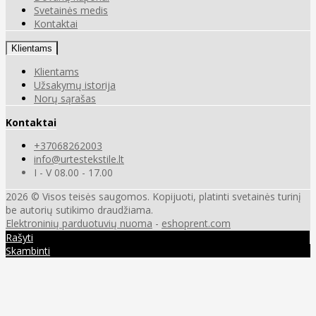
Svetainės medis
Kontaktai
Klientams
Klientams
Užsakymų istorija
Norų sąrašas
Kontaktai
+37068262003
info@urtestekstile.lt
I - V 08.00 - 17.00
2026 © Visos teisės saugomos. Kopijuoti, platinti svetainės turinį
be autorių sutikimo draudžiama.
Elektroninių parduotuvių nuoma
-
eshoprent.com
Rašyti
Skambinti