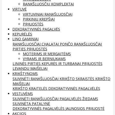
RANKŠLUOSČIŲ KOMPLEKTAI
VIRTUVĖ
VIRTUVINIAI RANKŠLUOSČIAI
PIRKINIŲ KREPŠIAI
PRIJUOSTĖS
DEKORATYVINĖS PAGALVĖS
KEPURĖLĖS
LINO GAMINIAI
RANKŠLUOSČIAI
CHALATAI
PONČO RANKŠLUOSČIAI
PIRTIES PRIJUOSTĖS
MOTERIMS IR MERGAITĖMS
VYRAMS IR BERNIUKAMS
LININĖS PIRTIES KEPURĖS IR TURBANAI
PRIJUOSTĖS
LEVANDŲ MAIŠELIAI
KRIKŠTYNOMS
SIUVINĖTI RANKŠLUOSČIAI
KRIKŠTO SKRAISTĖS
KRIKŠTO
MAIŠELIAI
KRIKŠTO KRAITELĖS
DEKORATYVINĖS PAGALVĖLĖS
VESTUVĖMS
SIUVINĖTI RANKŠLUOSČIAI
PAGALVĖLĖS ŽIEDAMS
SIUVINĖTA PATALYNĖ
DEKORATYVINĖS PAGALVĖLĖS
JAUNOSIOS PRIJUOSTĖ
AKCIJOS