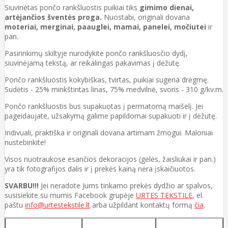
Siuvinėtas pončo rankšluostis puikiai tiks
gimimo dienai,
artėjančios šventės proga.
Nuostabi, originali dovana
moteriai, merginai, paauglei, mamai, panelei, močiutei
ir
pan.
Pasirinkimų skiltyje nurodykite pončo rankšluosčio dydį,
siuvinėjamą tekstą, ar reikalingas pakavimas į dėžutę.
Pončo rankšluostis kokybiškas, tvirtas, puikiai sugeria drėgmę.
Sudėtis - 25% minkštintas linas, 75% medvilnė, svoris - 310 g/kv.m.
Pončo rankšluostis bus supakuotas į permatomą maišelį. Jei
pageidaujate, užsakymą galime papildomai supakuoti ir į dėžutę.
Indivuali, praktiška ir originali dovana artimam žmogui. Maloniai
nustebinkite!
Visos nuotraukose esančios dekoracijos (gėlės, žaisliukai ir pan.)
yra tik fotografijos dalis ir į prekės kainą nėra įskaičiuotos.
SVARBU!!!
Jei neradote Jums tinkamo prekės dydžio ar spalvos,
susisiekite su mumis Facebook grupėje
URTES TEKSTILE
, el.
paštu
info@urtestekstile.lt
arba užpildant kontaktų formą
čia
.