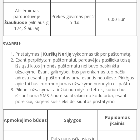
Atsiėmimas
parduotuvėje
Prekės gavimas per 2
0,00 Eur
Šiauliuose
(Vilniaus g.
– 5 d.d.
174, Šiauliai)
SVARBU:
Pristatymas į
Kuršių Neriją
vykdomas tik per paštomatą.
Esant perpildytam paštomatui, pardavėjas pasilieka teisę
išsiųsti kitos įmonės paštomatu nei buvo pasirinkta
užsakyme. Esant galimybei, bus parenkamas tuo pačiu
adresu esantis paštomatas arba esantis netoliese. Pirkėjas
apie tai bus informuojamas užsakyme nurodytu el. paštu.
Pildant užsakymą, atidžiai nurodykite tel. nr., kuriuo bus
išsiunčiama SMS žinutė su atrakinimo kodu arba, esant
poreikiui, kurjeris susisieks dėl siuntos pristatymo.
Papidomas
Apmokėjimo būdas
Sąlygos
įkainis
Pats paprasčiausias ir