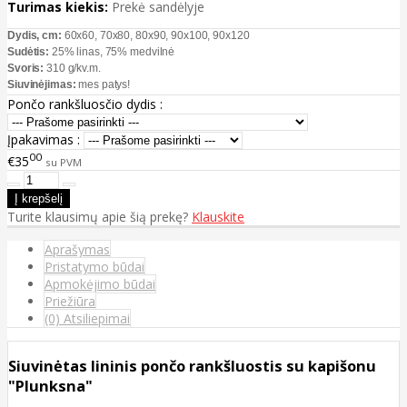
Turimas kiekis:
Prekė sandėlyje
Dydis, cm:
60x60, 70x80, 80x90, 90x100, 90x120
Sudėtis:
25% linas, 75
%
medvilnė
Svoris:
310 g/kv.m.
Siuvinėjimas:
mes patys!
Pončo rankšluosčio dydis :
Įpakavimas :
00
€35
su PVM
Turite klausimų apie šią prekę?
Klauskite
Aprašymas
Pristatymo būdai
Apmokėjimo būdai
Priežiūra
(0) Atsiliepimai
Siuvinėtas lininis pončo rankšluostis su kapišonu
"Plunksna"