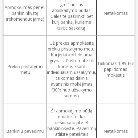
greičiausias
Apmokėjimas per el.
atsiskaitymo būdas.
bankininkystę
Netaikomas
Galėsite pasirinkti bet
(rekomenduojame)
kurį banką, kuriame
turite sąskaitą.
Už prekes apmokėsite
prekių pristatymo metu.
Kurjeriui kortele arba
grynais. Paštomate tik
Taikomas 1,99 Eur
Prekių pristatymo
kortele. Esant
papildomas
metu
individualiam užsakymui,
mokestis
taikomas dalinis
avansinis mokėjimas
(30% nuo užsakymo
sumos).
Šį apmokėjimo būdą
naudokite, kai
nesinaudojate el.
bankininkyste. Pavedimą
Bankiniu pavedimu
Netaikomas
atlikite pateiktais