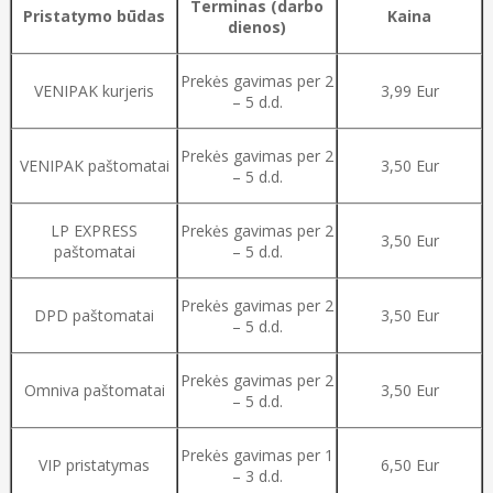
Terminas (darbo
Pristatymo būdas
Kaina
dienos)
Prekės gavimas per 2
VENIPAK kurjeris
3,99 Eur
– 5 d.d.
Prekės gavimas per 2
VENIPAK paštomatai
3,50 Eur
– 5 d.d.
LP EXPRESS
Prekės gavimas per 2
3,50 Eur
paštomatai
– 5 d.d.
Prekės gavimas per 2
DPD paštomatai
3,50 Eur
– 5 d.d.
Prekės gavimas per 2
Omniva paštomatai
3,50 Eur
– 5 d.d.
Prekės gavimas per 1
VIP pristatymas
6,50 Eur
– 3 d.d.