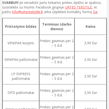
SVARBU!!!
Jei neradote Jums tinkamo prekės dydžio ar spalvos,
susisiekite su mumis Facebook grupėje
URTES TEKSTILE
, el.
paštu
info@urtestekstile.lt
arba užpildant kontaktų formą
čia
.
Terminas (darbo
Pristatymo būdas
Kaina
dienos)
Prekės gavimas per 2
VENIPAK kurjeris
3,99 Eur
– 5 d.d.
Prekės gavimas per 2
VENIPAK paštomatai
3,50 Eur
– 5 d.d.
LP EXPRESS
Prekės gavimas per 2
3,50 Eur
paštomatai
– 5 d.d.
Prekės gavimas per 2
DPD paštomatai
3,50 Eur
– 5 d.d.
Prekės gavimas per 2