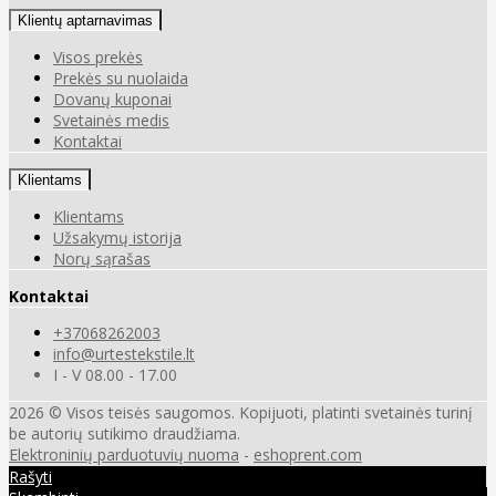
Klientų aptarnavimas
Visos prekės
Prekės su nuolaida
Dovanų kuponai
Svetainės medis
Kontaktai
Klientams
Klientams
Užsakymų istorija
Norų sąrašas
Kontaktai
+37068262003
info@urtestekstile.lt
I - V 08.00 - 17.00
2026 © Visos teisės saugomos. Kopijuoti, platinti svetainės turinį
be autorių sutikimo draudžiama.
Elektroninių parduotuvių nuoma
-
eshoprent.com
Rašyti