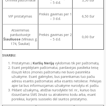
Omniva paštomatai
3,50 Eur
– 5 d.d.
Prekės gavimas per 1
VIP pristatymas
6,50 Eur
– 3 d.d.
Atsiėmimas
parduotuvėje
Prekės gavimas per 2
0,00 Eur
Šiauliuose
(Vilniaus g.
– 5 d.d.
174, Šiauliai)
SVARBU:
Pristatymas į
Kuršių Neriją
vykdomas tik per paštomatą.
Esant perpildytam paštomatui, pardavėjas pasilieka teisę
išsiųsti kitos įmonės paštomatu nei buvo pasirinkta
užsakyme. Esant galimybei, bus parenkamas tuo pačiu
adresu esantis paštomatas arba esantis netoliese. Pirkėjas
apie tai bus informuojamas užsakyme nurodytu el. paštu.
Pildant užsakymą, atidžiai nurodykite tel. nr., kuriuo bus
išsiunčiama SMS žinutė su atrakinimo kodu arba, esant
poreikiui, kurjeris susisieks dėl siuntos pristatymo.