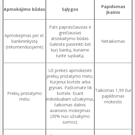
Papidomas
Apmokėjimo būdas
Sąlygos
įkainis
Pats paprasčiausias ir
greičiausias
Apmokėjimas per el.
atsiskaitymo būdas.
bankininkystę
Netaikomas
Galėsite pasirinkti bet
(rekomenduojame)
kurį banką, kuriame
turite sąskaitą.
Už prekes apmokėsite
prekių pristatymo metu.
Kurjeriui kortele arba
grynais. Paštomate tik
Taikomas 1,99 Eur
Prekių pristatymo
kortele. Esant
papildomas
metu
individualiam užsakymui,
mokestis
taikomas dalinis
avansinis mokėjimas
(30% nuo užsakymo
sumos).