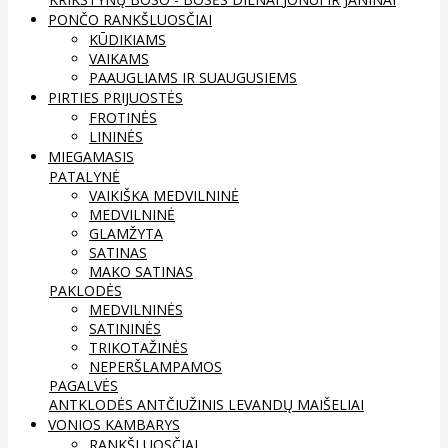
PONČO RANKŠLUOSČIAI
KŪDIKIAMS
VAIKAMS
PAAUGLIAMS IR SUAUGUSIEMS
PIRTIES PRIJUOSTĖS
FROTINĖS
LININĖS
MIEGAMASIS
PATALYNĖ
VAIKIŠKA MEDVILNINĖ
MEDVILNINĖ
GLAMŽYTA
SATINAS
MAKO SATINAS
PAKLODĖS
MEDVILNINĖS
SATININĖS
TRIKOTAŽINĖS
NEPERŠLAMPAMOS
PAGALVĖS
ANTKLODĖS
ANTČIUŽINIS
LEVANDŲ MAIŠELIAI
VONIOS KAMBARYS
RANKŠLUOSČIAI