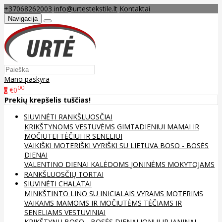
+37068262003
info@urtestekstile.lt
Kontaktai
Navigacija
Mano paskyra
00
€0
0
Prekių krepšelis tuščias!
SIUVINĖTI RANKŠLUOSČIAI
KRIKŠTYNOMS
VESTUVĖMS
GIMTADIENIUI
MAMAI IR
MOČIUTEI
TĖČIUI IR SENELIUI
VAIKIŠKI
MOTERIŠKI
VYRIŠKI
SU LIETUVA
BOSO - BOSĖS
DIENAI
VALENTINO DIENAI
KALĖDOMS
JONINĖMS
MOKYTOJAMS
RANKŠLUOSČIŲ TORTAI
SIUVINĖTI CHALATAI
MINKŠTINTO LINO
SU INICIALAIS
VYRAMS
MOTERIMS
VAIKAMS
MAMOMS IR MOČIUTĖMS
TĖČIAMS IR
SENELIAMS
VESTUVINIAI
KRIKŠTYNŲ
BOSO - BOSĖS DIENAI
JONUI IR JANINAI