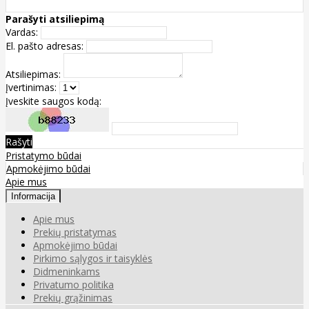
Parašyti atsiliepimą
Vardas:
El. pašto adresas:
Atsiliepimas:
Įvertinimas:
Įveskite saugos kodą:
Rašyti
Pristatymo būdai
Apmokėjimo būdai
Apie mus
Informacija
Apie mus
Prekių pristatymas
Apmokėjimo būdai
Pirkimo sąlygos ir taisyklės
Didmeninkams
Privatumo politika
Prekių grąžinimas