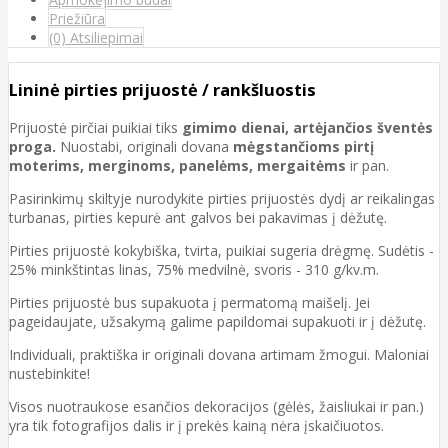
Priežiūra
(0) Atsiliepimai
Lininė pirties prijuostė / rankšluostis
Prijuostė pirčiai puikiai tiks
gimimo dienai, artėjančios šventės
proga.
Nuostabi, originali dovana
mėgstančioms pirtį
moterims, merginoms, panelėms, mergaitėms
ir pan.
Pasirinkimų skiltyje nurodykite pirties prijuostės dydį ar reikalingas
turbanas, pirties kepurė ant galvos bei pakavimas į dėžutę.
Pirties prijuostė kokybiška, tvirta, puikiai sugeria drėgmę. Sudėtis -
25% minkštintas linas, 75% medvilnė, svoris - 310 g/kv.m.
Pirties prijuostė bus supakuota į permatomą maišelį. Jei
pageidaujate, užsakymą galime papildomai supakuoti ir į dėžutę.
Individuali, praktiška ir originali dovana artimam žmogui. Maloniai
nustebinkite!
Visos nuotraukose esančios dekoracijos (gėlės, žaisliukai ir pan.)
yra tik fotografijos dalis ir į prekės kainą nėra įskaičiuotos.