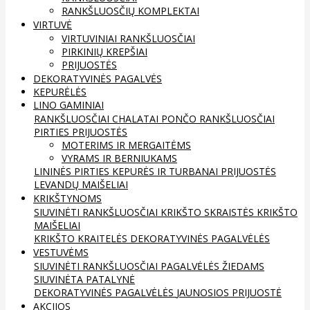
RANKŠLUOSČIŲ KOMPLEKTAI
VIRTUVĖ
VIRTUVINIAI RANKŠLUOSČIAI
PIRKINIŲ KREPŠIAI
PRIJUOSTĖS
DEKORATYVINĖS PAGALVĖS
KEPURĖLĖS
LINO GAMINIAI
RANKŠLUOSČIAI
CHALATAI
PONČO RANKŠLUOSČIAI
PIRTIES PRIJUOSTĖS
MOTERIMS IR MERGAITĖMS
VYRAMS IR BERNIUKAMS
LININĖS PIRTIES KEPURĖS IR TURBANAI
PRIJUOSTĖS
LEVANDŲ MAIŠELIAI
KRIKŠTYNOMS
SIUVINĖTI RANKŠLUOSČIAI
KRIKŠTO SKRAISTĖS
KRIKŠTO
MAIŠELIAI
KRIKŠTO KRAITELĖS
DEKORATYVINĖS PAGALVĖLĖS
VESTUVĖMS
SIUVINĖTI RANKŠLUOSČIAI
PAGALVĖLĖS ŽIEDAMS
SIUVINĖTA PATALYNĖ
DEKORATYVINĖS PAGALVĖLĖS
JAUNOSIOS PRIJUOSTĖ
AKCIJOS