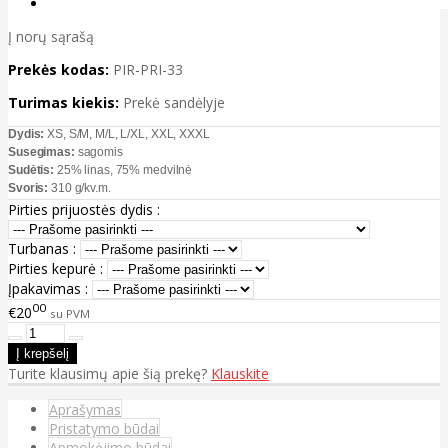
Į norų sąrašą
Prekės kodas:
PIR-PRI-33
Turimas kiekis:
Prekė sandėlyje
Dydis:
XS, S/M, M/L, L/XL, XXL, XXXL
Susegimas:
sagomis
Sudėtis:
25% linas, 75% medvilnė
Svoris:
310 g/kv.m.
Pirties prijuostės dydis :
Turbanas :
Pirties kepurė :
Įpakavimas :
00
€20
su PVM
Turite klausimų apie šią prekę?
Klauskite
Aprašymas
Pristatymo būdai
Apmokėjimo būdai