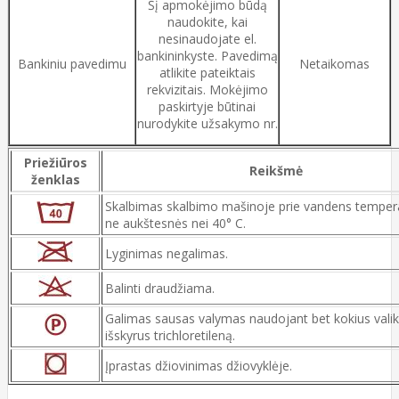
Šį apmokėjimo būdą
naudokite, kai
nesinaudojate el.
bankininkyste. Pavedimą
Bankiniu pavedimu
Netaikomas
atlikite pateiktais
rekvizitais. Mokėjimo
paskirtyje būtinai
nurodykite užsakymo nr.
Priežiūros
Reikšmė
ženklas
Skalbimas skalbimo mašinoje prie vandens temper
ne aukštesnės nei 40° C.
Lyginimas negalimas.
Balinti draudžiama.
Galimas sausas valymas naudojant bet kokius valik
išskyrus trichloretileną.
Įprastas džiovinimas džiovyklėje.