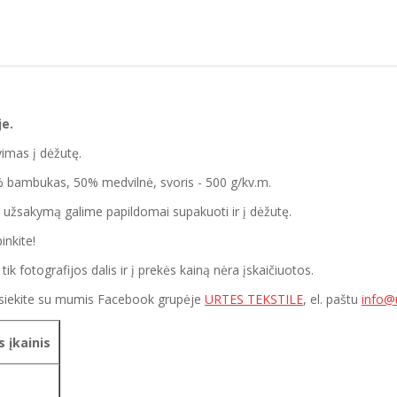
je.
vimas į dėžutę.
50% bambukas, 50% medvilnė, svoris - 500 g/kv.m.
 užsakymą galime papildomai supakuoti ir į dėžutę.
inkite!
ik fotografijos dalis ir į prekės kainą nėra įskaičiuotos.
sisiekite su mumis Facebook grupėje
URTES TEKSTILE
, el. paštu
info@u
 įkainis