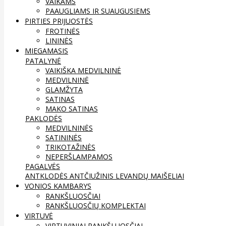
VAIKAMS
PAAUGLIAMS IR SUAUGUSIEMS
PIRTIES PRIJUOSTĖS
FROTINĖS
LININĖS
MIEGAMASIS
PATALYNĖ
VAIKIŠKA MEDVILNINĖ
MEDVILNINĖ
GLAMŽYTA
SATINAS
MAKO SATINAS
PAKLODĖS
MEDVILNINĖS
SATININĖS
TRIKOTAŽINĖS
NEPERŠLAMPAMOS
PAGALVĖS
ANTKLODĖS
ANTČIUŽINIS
LEVANDŲ MAIŠELIAI
VONIOS KAMBARYS
RANKŠLUOSČIAI
RANKŠLUOSČIŲ KOMPLEKTAI
VIRTUVĖ
VIRTUVINIAI RANKŠLUOSČIAI