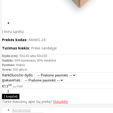
Į norų sąrašą
Prekės kodas:
RANKS-24
Turimas kiekis:
Prekė sandėlyje
Dydis (cm):
70x140 arba 50x100
Sudėtis:
50% bambukas, 50% medvilnė
Pynimas:
frotinis
Svoris:
500 g/kv.m.
Rankšluosčio dydis :
Įpakavimas :
00
€13
su PVM
Turite klausimų apie šią prekę?
Klauskite
Aprašymas