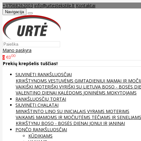
+37068262003
info@urtestekstile.lt
Kontaktai
Navigacija
Mano paskyra
00
€0
0
Prekių krepšelis tuščias!
SIUVINĖTI RANKŠLUOSČIAI
KRIKŠTYNOMS
VESTUVĖMS
GIMTADIENIUI
MAMAI IR MOČI
VAIKIŠKI
MOTERIŠKI
VYRIŠKI
SU LIETUVA
BOSO - BOSĖS DI
VALENTINO DIENAI
KALĖDOMS
JONINĖMS
MOKYTOJAMS
RANKŠLUOSČIŲ TORTAI
SIUVINĖTI CHALATAI
MINKŠTINTO LINO
SU INICIALAIS
VYRAMS
MOTERIMS
VAIKAMS
MAMOMS IR MOČIUTĖMS
TĖČIAMS IR SENELIAM
KRIKŠTYNŲ
BOSO - BOSĖS DIENAI
JONUI IR JANINAI
PONČO RANKŠLUOSČIAI
KŪDIKIAMS