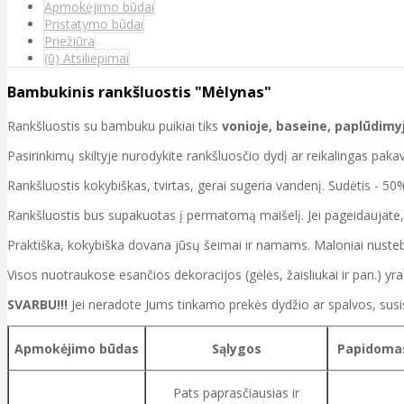
Apmokėjimo būdai
Pristatymo būdai
Priežiūra
(0) Atsiliepimai
Bambukinis rankšluostis "Mėlynas"
Rankšluostis su bambuku puikiai tiks
vonioje, baseine, paplūdimy
Pasirinkimų skiltyje nurodykite rankšluosčio dydį ar reikalingas paka
Rankšluostis kokybiškas, tvirtas, gerai sugeria vandenį. Sudėtis - 
Rankšluostis bus supakuotas į permatomą maišelį. Jei pageidaujate,
Praktiška, kokybiška dovana jūsų šeimai ir namams. Maloniai nusteb
Visos nuotraukose esančios dekoracijos (gėlės, žaisliukai ir pan.) yra t
SVARBU!!!
Jei neradote Jums tinkamo prekės dydžio ar spalvos, su
Apmokėjimo būdas
Sąlygos
Papidomas
Pats paprasčiausias ir