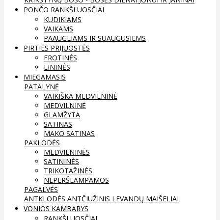
PONČO RANKŠLUOSČIAI
KŪDIKIAMS
VAIKAMS
PAAUGLIAMS IR SUAUGUSIEMS
PIRTIES PRIJUOSTĖS
FROTINĖS
LININĖS
MIEGAMASIS
PATALYNĖ
VAIKIŠKA MEDVILNINĖ
MEDVILNINĖ
GLAMŽYTA
SATINAS
MAKO SATINAS
PAKLODĖS
MEDVILNINĖS
SATININĖS
TRIKOTAŽINĖS
NEPERŠLAMPAMOS
PAGALVĖS
ANTKLODĖS
ANTČIUŽINIS
LEVANDŲ MAIŠELIAI
VONIOS KAMBARYS
RANKŠLUOSČIAI