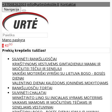
+37068262003
info@urtestekstile.lt
Kontaktai
Navigacija
Mano paskyra
00
€0
0
Prekių krepšelis tuščias!
SIUVINĖTI RANKŠLUOSČIAI
KRIKŠTYNOMS
VESTUVĖMS
GIMTADIENIUI
MAMAI IR
MOČIUTEI
TĖČIUI IR SENELIUI
VAIKIŠKI
MOTERIŠKI
VYRIŠKI
SU LIETUVA
BOSO - BOSĖS
DIENAI
VALENTINO DIENAI
KALĖDOMS
JONINĖMS
MOKYTOJAMS
RANKŠLUOSČIŲ TORTAI
SIUVINĖTI CHALATAI
MINKŠTINTO LINO
SU INICIALAIS
VYRAMS
MOTERIMS
VAIKAMS
MAMOMS IR MOČIUTĖMS
TĖČIAMS IR
SENELIAMS
VESTUVINIAI
KRIKŠTYNŲ
BOSO - BOSĖS DIENAI
JONUI IR JANINAI