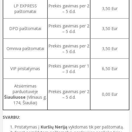
LP EXPRESS
Prekės gavimas per 2
3,50 Eur
paštomatai
– 5 d.d.
Prekės gavimas per 2
DPD paštomatai
3,50 Eur
– 5 d.d.
Prekės gavimas per 2
Omniva paštomatai
3,50 Eur
– 5 d.d.
Prekės gavimas per 1
VIP pristatymas
6,50 Eur
– 3 d.d.
Atsiėmimas
parduotuvėje
Prekės gavimas per 2
0,00 Eur
Šiauliuose
(Vilniaus g.
– 5 d.d.
174, Šiauliai)
SVARBU:
Pristatymas į
Kuršių Neriją
vykdomas tik per paštomatą.