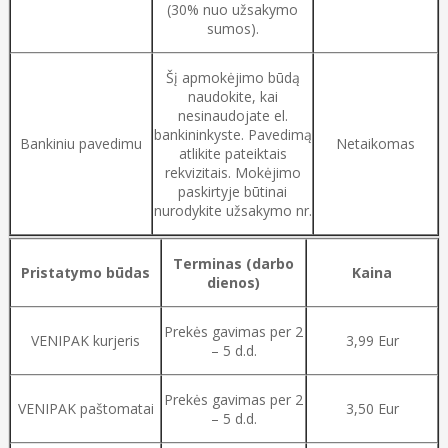
(30% nuo užsakymo
sumos).
Šį apmokėjimo būdą
naudokite, kai
nesinaudojate el.
bankininkyste. Pavedimą
Bankiniu pavedimu
Netaikomas
atlikite pateiktais
rekvizitais. Mokėjimo
paskirtyje būtinai
nurodykite užsakymo nr.
Terminas (darbo
Pristatymo būdas
Kaina
dienos)
Prekės gavimas per 2
VENIPAK kurjeris
3,99 Eur
– 5 d.d.
Prekės gavimas per 2
VENIPAK paštomatai
3,50 Eur
– 5 d.d.