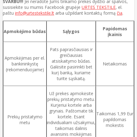
SVARBU!!!
Jei neradote Jums tinkamo prekės dydžio ar spalvos,
susisiekite su mumis Facebook grupėje
URTES TEKSTILE
, el.
paštu
info@urtestekstile.lt
arba užpildant kontaktų formą
čia
.
Papidomas
Apmokėjimo būdas
Sąlygos
įkainis
Pats paprasčiausias ir
greičiausias
Apmokėjimas per el.
atsiskaitymo būdas.
bankininkystę
Netaikomas
Galėsite pasirinkti bet
(rekomenduojame)
kurį banką, kuriame
turite sąskaitą.
Už prekes apmokėsite
prekių pristatymo metu.
Kurjeriui kortele arba
grynais. Paštomate tik
Taikomas 1,99 Eur
Prekių pristatymo
kortele. Esant
papildomas
metu
individualiam užsakymui,
mokestis
taikomas dalinis
avansinis mokėjimas