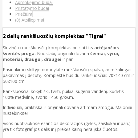
Apmokėjimo būdai
Pristatymo būdai
Priežiūra
(0) Atsiliepimai
2 dalių rankšluosčių komplektas "Tigrai"
Siuvinėtų rankšluosčių komplektas puikiai tiks
artėjančios
šventės proga.
Nuostabi, originali dovana
šeimai, vyrui,
moteriai, draugui, draugei
ir pan.
Pasirinkimų skiltyje nurodykite rankšluosčių spalvą, ar reikalingas
pakavimas į dėžutę. Komplekte bus du rankšluosčiai: 70x140 cm ir
50x100 cm.
Rankšluosčiai kokybiški, tvirti, puikiai sugeria vandenį. Sudėtis -
100% medvilnė, svoris - 450 g/kv.m.
Individuali, praktiška ir originali dovana artimam žmogui. Maloniai
nustebinkite!
Visos nuotraukose esančios dekoracijos (gėlės, žaisliukai ir pan.)
yra tik fotografijos dalis ir į prekės kainą nėra įskaičiuotos.