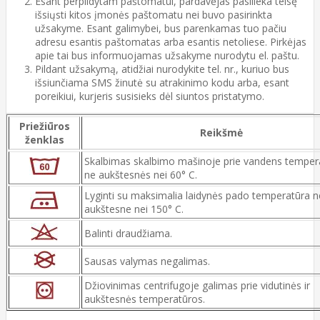
Esant perpildytam paštomatui, pardavėjas pasilieka teisę
išsiųsti kitos įmonės paštomatu nei buvo pasirinkta
užsakyme. Esant galimybei, bus parenkamas tuo pačiu
adresu esantis paštomatas arba esantis netoliese. Pirkėjas
apie tai bus informuojamas užsakyme nurodytu el. paštu.
Pildant užsakymą, atidžiai nurodykite tel. nr., kuriuo bus
išsiunčiama SMS žinutė su atrakinimo kodu arba, esant
poreikiui, kurjeris susisieks dėl siuntos pristatymo.
Priežiūros
Reikšmė
ženklas
Skalbimas skalbimo mašinoje prie vandens temper
ne aukštesnės nei 60° C.
Lyginti su maksimalia laidynės pado temperatūra n
aukštesne nei 150° C.
Balinti draudžiama.
Sausas valymas negalimas.
Džiovinimas centrifugoje galimas prie vidutinės ir
aukštesnės temperatūros.