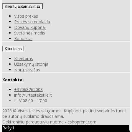
Klientų aptarnavimas
Visos prekės
Prekės su nuolaida
Dovanų kuponai
Svetainės medis
Kontaktai
Klientams
Klientams
Užsakymų istorija
Norų sąrašas
Kontaktai
+37068262003
info@urtestekstile.lt
I - V 08.00 - 17.00
2026 © Visos teisės saugomos. Kopijuoti, platinti svetainės turinį
be autorių sutikimo draudžiama.
Elektroninių parduotuvių nuoma
-
eshoprent.com
Rašyti