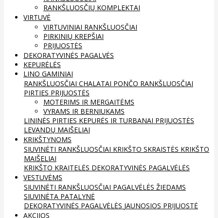
RANKŠLUOSČIŲ KOMPLEKTAI
VIRTUVĖ
VIRTUVINIAI RANKŠLUOSČIAI
PIRKINIŲ KREPŠIAI
PRIJUOSTĖS
DEKORATYVINĖS PAGALVĖS
KEPURĖLĖS
LINO GAMINIAI
RANKŠLUOSČIAI
CHALATAI
PONČO RANKŠLUOSČIAI
PIRTIES PRIJUOSTĖS
MOTERIMS IR MERGAITĖMS
VYRAMS IR BERNIUKAMS
LININĖS PIRTIES KEPURĖS IR TURBANAI
PRIJUOSTĖS
LEVANDŲ MAIŠELIAI
KRIKŠTYNOMS
SIUVINĖTI RANKŠLUOSČIAI
KRIKŠTO SKRAISTĖS
KRIKŠTO
MAIŠELIAI
KRIKŠTO KRAITELĖS
DEKORATYVINĖS PAGALVĖLĖS
VESTUVĖMS
SIUVINĖTI RANKŠLUOSČIAI
PAGALVĖLĖS ŽIEDAMS
SIUVINĖTA PATALYNĖ
DEKORATYVINĖS PAGALVĖLĖS
JAUNOSIOS PRIJUOSTĖ
AKCIJOS