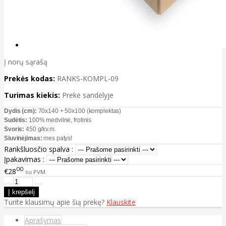
Į norų sąrašą
Prekės kodas:
RANKS-KOMPL-09
Turimas kiekis:
Prekė sandėlyje
Dydis (cm):
70x140 + 50x100 (komplektas)
Sudėtis:
100% medvilnė, frotinis
Svoris:
450 g/kv.m.
Siuvinėjimas:
mes patys!
Rankšluosčio spalva :
Įpakavimas :
00
€28
su PVM
Turite klausimų apie šią prekę?
Klauskite
Aprašymas