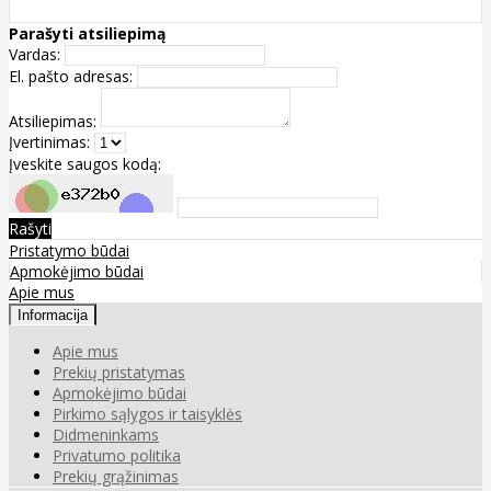
Parašyti atsiliepimą
Vardas:
El. pašto adresas:
Atsiliepimas:
Įvertinimas:
Įveskite saugos kodą:
Rašyti
Pristatymo būdai
Apmokėjimo būdai
Apie mus
Informacija
Apie mus
Prekių pristatymas
Apmokėjimo būdai
Pirkimo sąlygos ir taisyklės
Didmeninkams
Privatumo politika
Prekių grąžinimas