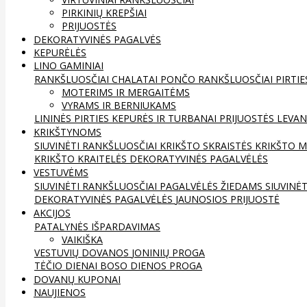
PIRKINIŲ KREPŠIAI
PRIJUOSTĖS
DEKORATYVINĖS PAGALVĖS
KEPURĖLĖS
LINO GAMINIAI
RANKŠLUOSČIAI
CHALATAI
PONČO RANKŠLUOSČIAI
PIRTIE
MOTERIMS IR MERGAITĖMS
VYRAMS IR BERNIUKAMS
LININĖS PIRTIES KEPURĖS IR TURBANAI
PRIJUOSTĖS
LEVAN
KRIKŠTYNOMS
SIUVINĖTI RANKŠLUOSČIAI
KRIKŠTO SKRAISTĖS
KRIKŠTO M
KRIKŠTO KRAITELĖS
DEKORATYVINĖS PAGALVĖLĖS
VESTUVĖMS
SIUVINĖTI RANKŠLUOSČIAI
PAGALVĖLĖS ŽIEDAMS
SIUVINĖ
DEKORATYVINĖS PAGALVĖLĖS
JAUNOSIOS PRIJUOSTĖ
AKCIJOS
PATALYNĖS IŠPARDAVIMAS
VAIKIŠKA
VESTUVIŲ DOVANOS
JONINIŲ PROGA
TĖČIO DIENAI
BOSO DIENOS PROGA
DOVANŲ KUPONAI
NAUJIENOS