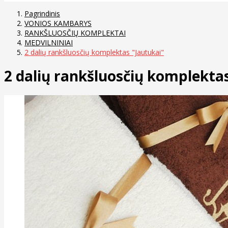
Pagrindinis
VONIOS KAMBARYS
RANKŠLUOSČIŲ KOMPLEKTAI
MEDVILNINIAI
2 dalių rankšluosčių komplektas "Jautukai"
2 dalių rankšluosčių komplekta