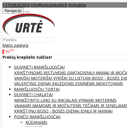
+37068262003
info@urtestekstile.lt
Kontaktai
Navigacija
Mano paskyra
00
€0
0
Prekių krepšelis tuščias!
SIUVINĖTI RANKŠLUOSČIAI
KRIKŠTYNOMS
VESTUVĖMS
GIMTADIENIUI
MAMAI IR MOČI
VAIKIŠKI
MOTERIŠKI
VYRIŠKI
SU LIETUVA
BOSO - BOSĖS DI
VALENTINO DIENAI
KALĖDOMS
JONINĖMS
MOKYTOJAMS
RANKŠLUOSČIŲ TORTAI
SIUVINĖTI CHALATAI
MINKŠTINTO LINO
SU INICIALAIS
VYRAMS
MOTERIMS
VAIKAMS
MAMOMS IR MOČIUTĖMS
TĖČIAMS IR SENELIAM
KRIKŠTYNŲ
BOSO - BOSĖS DIENAI
JONUI IR JANINAI
PONČO RANKŠLUOSČIAI
KŪDIKIAMS