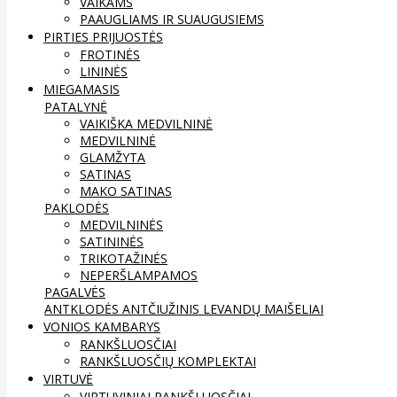
VAIKAMS
PAAUGLIAMS IR SUAUGUSIEMS
PIRTIES PRIJUOSTĖS
FROTINĖS
LININĖS
MIEGAMASIS
PATALYNĖ
VAIKIŠKA MEDVILNINĖ
MEDVILNINĖ
GLAMŽYTA
SATINAS
MAKO SATINAS
PAKLODĖS
MEDVILNINĖS
SATININĖS
TRIKOTAŽINĖS
NEPERŠLAMPAMOS
PAGALVĖS
ANTKLODĖS
ANTČIUŽINIS
LEVANDŲ MAIŠELIAI
VONIOS KAMBARYS
RANKŠLUOSČIAI
RANKŠLUOSČIŲ KOMPLEKTAI
VIRTUVĖ
VIRTUVINIAI RANKŠLUOSČIAI