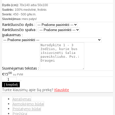
Dydis (cm):
70x140 arba 50x100
Sudėtis:
100% medvilnė, frotinis
Svoris:
450 - 500 g/kv.m.
Siuvinėjimas:
mes patys!
Rankšluosčio dydis :
Rankšluosčio spalva :
Įpakavimas :
Siuvinėjamas tekstas :
00
€15
su PVM
Turite klausimų apie šią prekę?
Klauskite
Aprašymas
Apmokėjimo būdai
Pristatymo būdai
Priežiūra