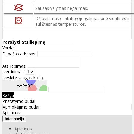
Sausas valymas negalimas.
Džiovinimas centrifugoje galimas prie vidutinės ir
aukštesnės temperatūros.
Parašyti atsiliepimą
Vardas:
El. pašto adresas:
Atsiliepimas:
Įvertinimas:
Įveskite saugos kodą:
Rašyti
Pristatymo būdai
Apmokėjimo būdai
Apie mus
Informacija
Apie mus