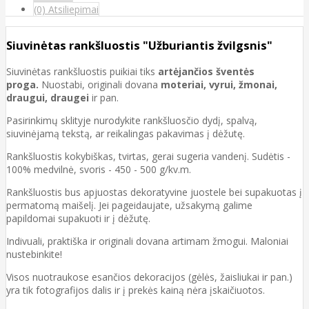
(0) Atsiliepimai
Siuvinėtas rankšluostis "Užburiantis žvilgsnis"
Siuvinėtas rankšluostis puikiai tiks
artėjančios šventės
proga.
Nuostabi, originali dovana
moteriai, vyrui, žmonai,
draugui, draugei
ir pan.
Pasirinkimų sklityje nurodykite rankšluosčio dydį, spalvą,
siuvinėjamą tekstą, ar reikalingas pakavimas į dėžutę.
Rankšluostis kokybiškas, tvirtas, gerai sugeria vandenį. Sudėtis -
100% medvilnė, svoris - 450 - 500 g/kv.m.
Rankšluostis bus apjuostas dekoratyvine juostele bei supakuotas į
permatomą maišelį. Jei pageidaujate, užsakymą galime
papildomai supakuoti ir į dėžutę.
Indivuali, praktiška ir originali dovana artimam žmogui. Maloniai
nustebinkite!
Visos nuotraukose esančios dekoracijos (gėlės, žaisliukai ir pan.)
yra tik fotografijos dalis ir į prekės kainą nėra įskaičiuotos.