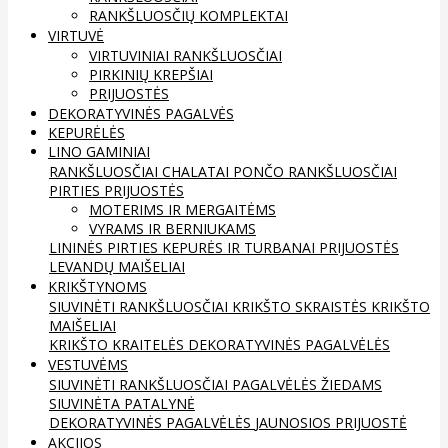
RANKŠLUOSČIŲ KOMPLEKTAI
VIRTUVĖ
VIRTUVINIAI RANKŠLUOSČIAI
PIRKINIŲ KREPŠIAI
PRIJUOSTĖS
DEKORATYVINĖS PAGALVĖS
KEPURĖLĖS
LINO GAMINIAI
RANKŠLUOSČIAI
CHALATAI
PONČO RANKŠLUOSČIAI
PIRTIES PRIJUOSTĖS
MOTERIMS IR MERGAITĖMS
VYRAMS IR BERNIUKAMS
LININĖS PIRTIES KEPURĖS IR TURBANAI
PRIJUOSTĖS
LEVANDŲ MAIŠELIAI
KRIKŠTYNOMS
SIUVINĖTI RANKŠLUOSČIAI
KRIKŠTO SKRAISTĖS
KRIKŠTO
MAIŠELIAI
KRIKŠTO KRAITELĖS
DEKORATYVINĖS PAGALVĖLĖS
VESTUVĖMS
SIUVINĖTI RANKŠLUOSČIAI
PAGALVĖLĖS ŽIEDAMS
SIUVINĖTA PATALYNĖ
DEKORATYVINĖS PAGALVĖLĖS
JAUNOSIOS PRIJUOSTĖ
AKCIJOS