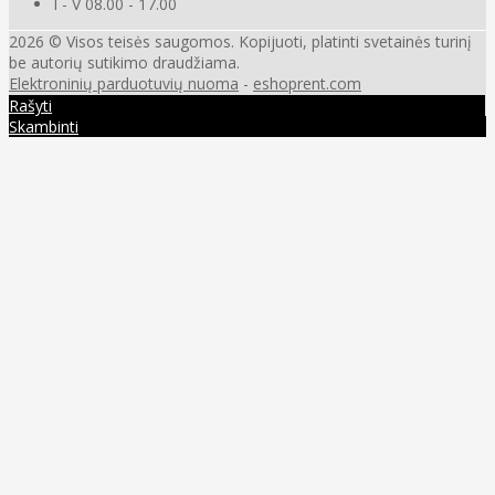
I - V 08.00 - 17.00
2026 © Visos teisės saugomos. Kopijuoti, platinti svetainės turinį
be autorių sutikimo draudžiama.
Elektroninių parduotuvių nuoma
-
eshoprent.com
Rašyti
Skambinti