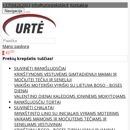
+37068262003
info@urtestekstile.lt
Kontaktai
Navigacija
Mano paskyra
00
€0
0
Prekių krepšelis tuščias!
SIUVINĖTI RANKŠLUOSČIAI
KRIKŠTYNOMS
VESTUVĖMS
GIMTADIENIUI
MAMAI IR
MOČIUTEI
TĖČIUI IR SENELIUI
VAIKIŠKI
MOTERIŠKI
VYRIŠKI
SU LIETUVA
BOSO - BOSĖS
DIENAI
VALENTINO DIENAI
KALĖDOMS
JONINĖMS
MOKYTOJAMS
RANKŠLUOSČIŲ TORTAI
SIUVINĖTI CHALATAI
MINKŠTINTO LINO
SU INICIALAIS
VYRAMS
MOTERIMS
VAIKAMS
MAMOMS IR MOČIUTĖMS
TĖČIAMS IR
SENELIAMS
VESTUVINIAI
KRIKŠTYNŲ
BOSO - BOSĖS DIENAI
JONUI IR JANINAI