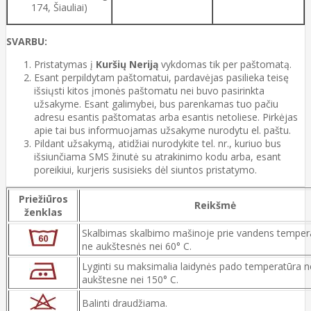
174, Šiauliai)
SVARBU:
Pristatymas į
Kuršių Neriją
vykdomas tik per paštomatą.
Esant perpildytam paštomatui, pardavėjas pasilieka teisę
išsiųsti kitos įmonės paštomatu nei buvo pasirinkta
užsakyme. Esant galimybei, bus parenkamas tuo pačiu
adresu esantis paštomatas arba esantis netoliese. Pirkėjas
apie tai bus informuojamas užsakyme nurodytu el. paštu.
Pildant užsakymą, atidžiai nurodykite tel. nr., kuriuo bus
išsiunčiama SMS žinutė su atrakinimo kodu arba, esant
poreikiui, kurjeris susisieks dėl siuntos pristatymo.
Priežiūros
Reikšmė
ženklas
Skalbimas skalbimo mašinoje prie vandens temper
ne aukštesnės nei 60° C.
Lyginti su maksimalia laidynės pado temperatūra n
aukštesne nei 150° C.
Balinti draudžiama.