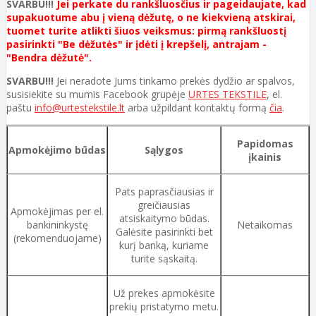
SVARBU!!!
Jei perkate du rankšluosčius ir pageidaujate, kad
supakuotume abu į vieną dėžutę, o ne kiekvieną atskirai,
tuomet turite atlikti šiuos veiksmus: pirmą rankšluostį
pasirinkti "Be dėžutės" ir įdėti į krepšelį, antrajam -
"Bendra dėžutė".
SVARBU!!!
Jei neradote Jums tinkamo prekės dydžio ar spalvos,
susisiekite su mumis Facebook grupėje
URTES TEKSTILE
, el.
paštu
info@urtestekstile.lt
arba užpildant kontaktų formą
čia
.
Papidomas
Apmokėjimo būdas
Sąlygos
įkainis
Pats paprasčiausias ir
greičiausias
Apmokėjimas per el.
atsiskaitymo būdas.
bankininkystę
Netaikomas
Galėsite pasirinkti bet
(rekomenduojame)
kurį banką, kuriame
turite sąskaitą.
Už prekes apmokėsite
prekių pristatymo metu.