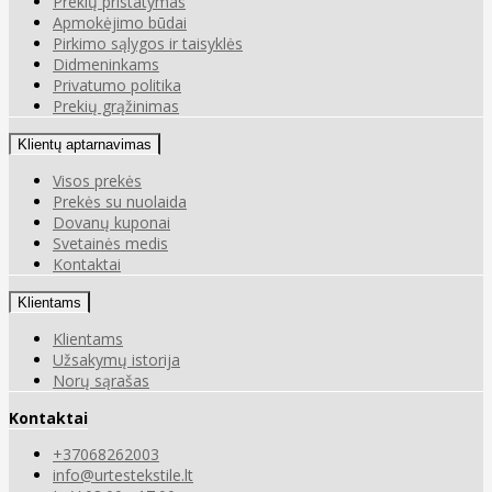
Prekių pristatymas
Apmokėjimo būdai
Pirkimo sąlygos ir taisyklės
Didmeninkams
Privatumo politika
Prekių grąžinimas
Klientų aptarnavimas
Visos prekės
Prekės su nuolaida
Dovanų kuponai
Svetainės medis
Kontaktai
Klientams
Klientams
Užsakymų istorija
Norų sąrašas
Kontaktai
+37068262003
info@urtestekstile.lt