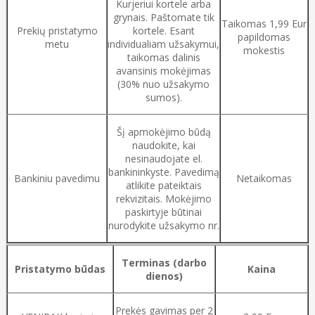
Kurjeriui kortele arba
grynais. Paštomate tik
Taikomas 1,99 Eur
Prekių pristatymo
kortele. Esant
papildomas
metu
individualiam užsakymui,
mokestis
taikomas dalinis
avansinis mokėjimas
(30% nuo užsakymo
sumos).
Šį apmokėjimo būdą
naudokite, kai
nesinaudojate el.
bankininkyste. Pavedimą
Bankiniu pavedimu
Netaikomas
atlikite pateiktais
rekvizitais. Mokėjimo
paskirtyje būtinai
nurodykite užsakymo nr.
Terminas (darbo
Pristatymo būdas
Kaina
dienos)
Prekės gavimas per 2