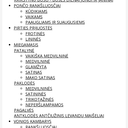
PONČO RANKŠLUOSČIAI
KŪDIKIAMS
VAIKAMS
PAAUGLIAMS IR SUAUGUSIEMS
PIRTIES PRIJUOSTĖS
FROTINĖS
LININĖS
MIEGAMASIS
PATALYNĖ
VAIKIŠKA MEDVILNINĖ
MEDVILNINĖ
GLAMŽYTA
SATINAS
MAKO SATINAS
PAKLODĖS
MEDVILNINĖS
SATININĖS
TRIKOTAŽINĖS
NEPERŠLAMPAMOS
PAGALVĖS
ANTKLODĖS
ANTČIUŽINIS
LEVANDŲ MAIŠELIAI
VONIOS KAMBARYS
RANKŠLUOSČIAI