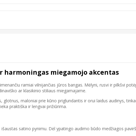
 ir harmoningas miegamojo akcentas
primenančiu ramiai vilnijančias jūros bangas. Mėlyni, rusvi ir pilkšvi po
inaviško ar klasikinio stiliaus miegamajame.
s, glotnus, maloniai prie kūno priglundantis ir orui laidus audinys, tin
eka praktiška ir lengvai prižiūrima.
, išaustas satino pynimu. Dėl ypatingo audimo būdo medžiagos paviršiu