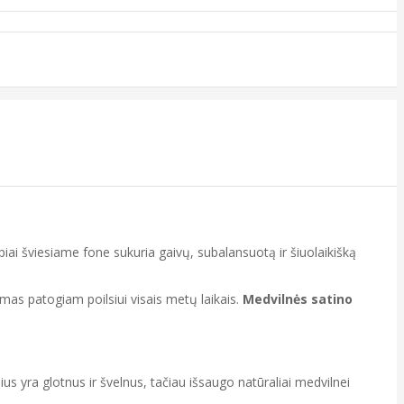
tėpiai šviesiame fone sukuria gaivų, subalansuotą ir šiuolaikišką
kamas patogiam poilsiui visais metų laikais.
Medvilnės satino
s yra glotnus ir švelnus, tačiau išsaugo natūraliai medvilnei