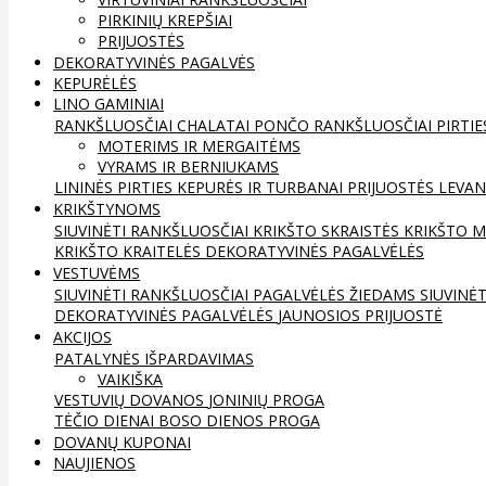
PIRKINIŲ KREPŠIAI
PRIJUOSTĖS
DEKORATYVINĖS PAGALVĖS
KEPURĖLĖS
LINO GAMINIAI
RANKŠLUOSČIAI
CHALATAI
PONČO RANKŠLUOSČIAI
PIRTIE
MOTERIMS IR MERGAITĖMS
VYRAMS IR BERNIUKAMS
LININĖS PIRTIES KEPURĖS IR TURBANAI
PRIJUOSTĖS
LEVAN
KRIKŠTYNOMS
SIUVINĖTI RANKŠLUOSČIAI
KRIKŠTO SKRAISTĖS
KRIKŠTO M
KRIKŠTO KRAITELĖS
DEKORATYVINĖS PAGALVĖLĖS
VESTUVĖMS
SIUVINĖTI RANKŠLUOSČIAI
PAGALVĖLĖS ŽIEDAMS
SIUVINĖ
DEKORATYVINĖS PAGALVĖLĖS
JAUNOSIOS PRIJUOSTĖ
AKCIJOS
PATALYNĖS IŠPARDAVIMAS
VAIKIŠKA
VESTUVIŲ DOVANOS
JONINIŲ PROGA
TĖČIO DIENAI
BOSO DIENOS PROGA
DOVANŲ KUPONAI
NAUJIENOS