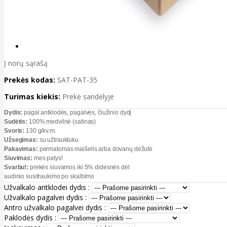
Į norų sąrašą
Prekės kodas:
SAT-PAT-35
Turimas kiekis:
Prekė sandėlyje
Dydis:
pagal antklodės, pagalvės, čiužinio dydį
Sudėtis:
100% medvilnė (satinas)
Svoris:
130 g/kv.m.
Užsegimas:
su užtrauktuku
Pakavimas:
permatomas maišelis arba dovanų dėžutė
Siuvimas:
mes patys!
Svarbu!:
prekės siuvamos iki 5% didesnės dėl
audinio susitraukimo po skalbimo
Užvalkalo antklodei dydis :
Užvalkalo pagalvei dydis :
Antro užvalkalo pagalvei dydis :
Paklodės dydis :