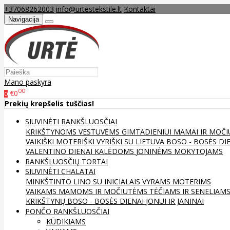
+37068262003
info@urtestekstile.lt
Kontaktai
Navigacija
Mano paskyra
00
€0
0
Prekių krepšelis tuščias!
SIUVINĖTI RANKŠLUOSČIAI
KRIKŠTYNOMS
VESTUVĖMS
GIMTADIENIUI
MAMAI IR MOČI
VAIKIŠKI
MOTERIŠKI
VYRIŠKI
SU LIETUVA
BOSO - BOSĖS DI
VALENTINO DIENAI
KALĖDOMS
JONINĖMS
MOKYTOJAMS
RANKŠLUOSČIŲ TORTAI
SIUVINĖTI CHALATAI
MINKŠTINTO LINO
SU INICIALAIS
VYRAMS
MOTERIMS
VAIKAMS
MAMOMS IR MOČIUTĖMS
TĖČIAMS IR SENELIAM
KRIKŠTYNŲ
BOSO - BOSĖS DIENAI
JONUI IR JANINAI
PONČO RANKŠLUOSČIAI
KŪDIKIAMS