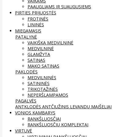
VAIKAMS
PAAUGLIAMS IR SUAUGUSIEMS
PIRTIES PRIJUOSTĖS
FROTINĖS
LININĖS
MIEGAMASIS
PATALYNĖ
VAIKIŠKA MEDVILNINĖ
MEDVILNINĖ
GLAMŽYTA
SATINAS
MAKO SATINAS
PAKLODĖS
MEDVILNINĖS
SATININĖS
TRIKOTAŽINĖS
NEPERŠLAMPAMOS
PAGALVĖS
ANTKLODĖS
ANTČIUŽINIS
LEVANDŲ MAIŠELIAI
VONIOS KAMBARYS
RANKŠLUOSČIAI
RANKŠLUOSČIŲ KOMPLEKTAI
VIRTUVĖ
VIRTUVINIAI RANKŠLUOSČIAI