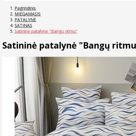
Pagrindinis
MIEGAMASIS
PATALYNĖ
SATINAS
Satininė patalynė "Bangų ritmu"
Satininė patalynė "Bangų ritmu