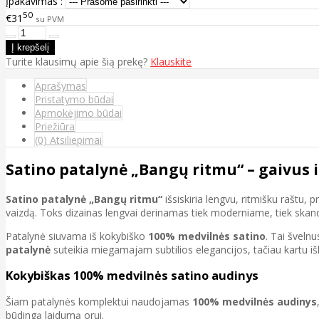
Įpakavimas :
50
€31
su PVM
Turite klausimų apie šią prekę?
Klauskite
Aprašymas
Pristatymo būdai
Apmokėjimo būdai
Priežiūra
(0) Atsiliepimai
Satino patalynė „Bangų ritmu“ – gaivus
Satino patalynė „Bangų ritmu“
išsiskiria lengvu, ritmišku raštu, 
vaizdą. Toks dizainas lengvai derinamas tiek moderniame, tiek skand
Patalynė siuvama iš kokybiško
100% medvilnės satino
. Tai švelnu
patalynė
suteikia miegamajam subtilios elegancijos, tačiau kartu išli
Kokybiškas 100% medvilnės satino audinys
Šiam patalynės komplektui naudojamas
100% medvilnės audinys
būdingą laidumą orui.