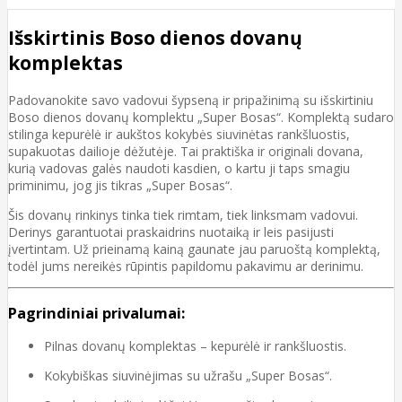
Išskirtinis Boso dienos dovanų
komplektas
Padovanokite savo vadovui šypseną ir pripažinimą su išskirtiniu
Boso dienos dovanų komplektu „Super Bosas“. Komplektą sudaro
stilinga kepurėlė ir aukštos kokybės siuvinėtas rankšluostis,
supakuotas dailioje dėžutėje. Tai praktiška ir originali dovana,
kurią vadovas galės naudoti kasdien, o kartu ji taps smagiu
priminimu, jog jis tikras „Super Bosas“.
Šis dovanų rinkinys tinka tiek rimtam, tiek linksmam vadovui.
Derinys garantuotai praskaidrins nuotaiką ir leis pasijusti
įvertintam. Už prieinamą kainą gaunate jau paruoštą komplektą,
todėl jums nereikės rūpintis papildomu pakavimu ar derinimu.
Pagrindiniai privalumai:
Pilnas dovanų komplektas – kepurėlė ir rankšluostis.
Kokybiškas siuvinėjimas su užrašu „Super Bosas“.