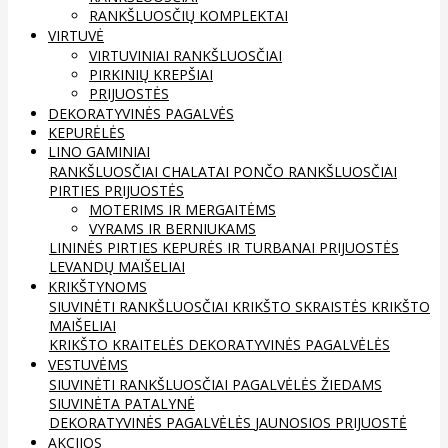
RANKŠLUOSČIŲ KOMPLEKTAI
VIRTUVĖ
VIRTUVINIAI RANKŠLUOSČIAI
PIRKINIŲ KREPŠIAI
PRIJUOSTĖS
DEKORATYVINĖS PAGALVĖS
KEPURĖLĖS
LINO GAMINIAI
RANKŠLUOSČIAI
CHALATAI
PONČO RANKŠLUOSČIAI
PIRTIES PRIJUOSTĖS
MOTERIMS IR MERGAITĖMS
VYRAMS IR BERNIUKAMS
LININĖS PIRTIES KEPURĖS IR TURBANAI
PRIJUOSTĖS
LEVANDŲ MAIŠELIAI
KRIKŠTYNOMS
SIUVINĖTI RANKŠLUOSČIAI
KRIKŠTO SKRAISTĖS
KRIKŠTO
MAIŠELIAI
KRIKŠTO KRAITELĖS
DEKORATYVINĖS PAGALVĖLĖS
VESTUVĖMS
SIUVINĖTI RANKŠLUOSČIAI
PAGALVĖLĖS ŽIEDAMS
SIUVINĖTA PATALYNĖ
DEKORATYVINĖS PAGALVĖLĖS
JAUNOSIOS PRIJUOSTĖ
AKCIJOS