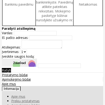
bankininkyste. Pavedimą
Bankiniu pavedimu
Netaikomas
atlikite pateiktais
rekvizitais. Mokėjimo
paskirtyje būtinai
nurodykite užsakymo nr.
Parašyti atsiliepimą
Vardas:
El. pašto adresas:
Atsiliepimas:
Įvertinimas:
Įveskite saugos kodą:
Rašyti
Pristatymo būdai
Apmokėjimo būdai
Apie mus
Informacija
Apie mus
Prekių pristatymas