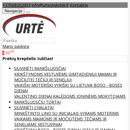
+37068262003
info@urtestekstile.lt
Kontaktai
Navigacija
Mano paskyra
00
€0
0
Prekių krepšelis tuščias!
SIUVINĖTI RANKŠLUOSČIAI
KRIKŠTYNOMS
VESTUVĖMS
GIMTADIENIUI
MAMAI IR
MOČIUTEI
TĖČIUI IR SENELIUI
VAIKIŠKI
MOTERIŠKI
VYRIŠKI
SU LIETUVA
BOSO - BOSĖS
DIENAI
VALENTINO DIENAI
KALĖDOMS
JONINĖMS
MOKYTOJAMS
RANKŠLUOSČIŲ TORTAI
SIUVINĖTI CHALATAI
MINKŠTINTO LINO
SU INICIALAIS
VYRAMS
MOTERIMS
VAIKAMS
MAMOMS IR MOČIUTĖMS
TĖČIAMS IR
SENELIAMS
VESTUVINIAI
KRIKŠTYNŲ
BOSO - BOSĖS DIENAI
JONUI IR JANINAI