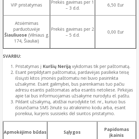
Prekės gavimas per 1
VIP pristatymas
6,50 Eur
– 3 d.d.
Atsiėmimas
parduotuvėje
Prekės gavimas per 2
0,00 Eur
Šiauliuose
(Vilniaus g.
– 5 d.d.
174, Šiauliai)
SVARBU:
Pristatymas į
Kuršių Neriją
vykdomas tik per paštomatą.
Esant perpildytam paštomatui, pardavėjas pasilieka teisę
išsiųsti kitos įmonės paštomatu nei buvo pasirinkta
užsakyme. Esant galimybei, bus parenkamas tuo pačiu
adresu esantis paštomatas arba esantis netoliese. Pirkėjas
apie tai bus informuojamas užsakyme nurodytu el. paštu.
Pildant užsakymą, atidžiai nurodykite tel. nr., kuriuo bus
išsiunčiama SMS žinutė su atrakinimo kodu arba, esant
poreikiui, kurjeris susisieks dėl siuntos pristatymo.
Papidomas
Apmokėjimo būdas
Sąlygos
įkainis