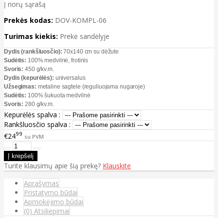
Į norų sąrašą
Prekės kodas:
DOV-KOMPL-06
Turimas kiekis:
Prekė sandėlyje
Dydis (rankšluosčio):
70x140 cm su dėžute
Sudėtis:
100% medvilnė, frotinis
Svoris:
450 g/kv.m.
Dydis (kepurėlės):
universalus
Užsegimas:
metaline sagtele (reguliuojama nugaroje)
Sudėtis:
100% šukuota medvilnė
Svoris:
280 g/kv.m.
Kepurėlės spalva :
Rankšluosčio spalva :
99
€24
su PVM
Turite klausimų apie šią prekę?
Klauskite
Aprašymas
Pristatymo būdai
Apmokėjimo būdai
(0) Atsiliepimai