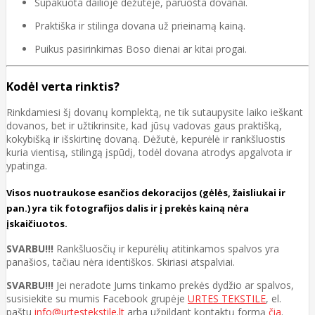
Supakuota dailioje dėžutėje, paruošta dovanai.
Praktiška ir stilinga dovana už prieinamą kainą.
Puikus pasirinkimas Boso dienai ar kitai progai.
Kodėl verta rinktis?
Rinkdamiesi šį dovanų komplektą, ne tik sutaupysite laiko ieškant
dovanos, bet ir užtikrinsite, kad jūsų vadovas gaus praktišką,
kokybišką ir išskirtinę dovaną. Dėžutė, kepurėlė ir rankšluostis
kuria vientisą, stilingą įspūdį, todėl dovana atrodys apgalvota ir
ypatinga.
Visos nuotraukose esančios dekoracijos (gėlės, žaisliukai ir
pan.) yra tik fotografijos dalis ir į prekės kainą nėra
įskaičiuotos.
SVARBU!!!
Rankšluosčių ir kepurėlių atitinkamos spalvos yra
panašios, tačiau nėra identiškos. Skiriasi atspalviai.
SVARBU!!!
Jei neradote Jums tinkamo prekės dydžio ar spalvos,
susisiekite su mumis Facebook grupėje
URTES TEKSTILE
, el.
paštu
info@urtestekstile.lt
arba užpildant kontaktų formą
čia
.