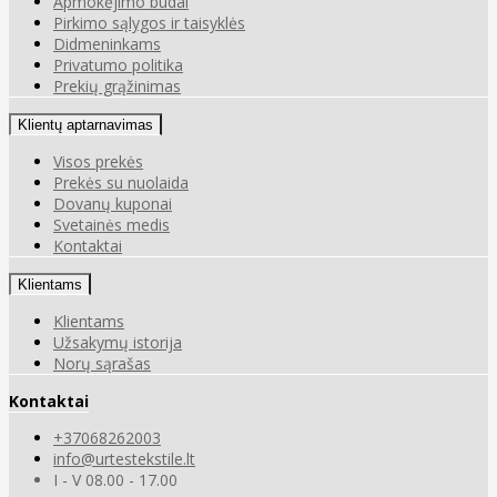
Apmokėjimo būdai
Pirkimo sąlygos ir taisyklės
Didmeninkams
Privatumo politika
Prekių grąžinimas
Klientų aptarnavimas
Visos prekės
Prekės su nuolaida
Dovanų kuponai
Svetainės medis
Kontaktai
Klientams
Klientams
Užsakymų istorija
Norų sąrašas
Kontaktai
+37068262003
info@urtestekstile.lt
I - V 08.00 - 17.00