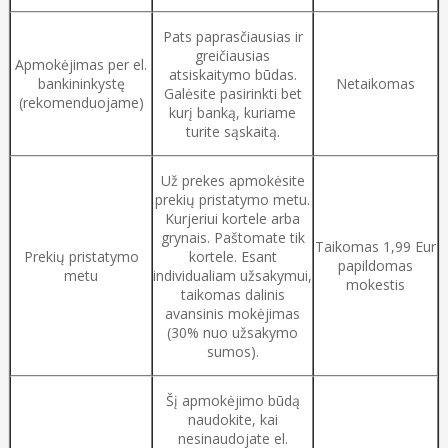
Pats paprasčiausias ir
greičiausias
Apmokėjimas per el.
atsiskaitymo būdas.
bankininkystę
Netaikomas
Galėsite pasirinkti bet
(rekomenduojame)
kurį banką, kuriame
turite sąskaitą.
Už prekes apmokėsite
prekių pristatymo metu.
Kurjeriui kortele arba
grynais. Paštomate tik
Taikomas 1,99 Eur
Prekių pristatymo
kortele. Esant
papildomas
metu
individualiam užsakymui,
mokestis
taikomas dalinis
avansinis mokėjimas
(30% nuo užsakymo
sumos).
Šį apmokėjimo būdą
naudokite, kai
nesinaudojate el.