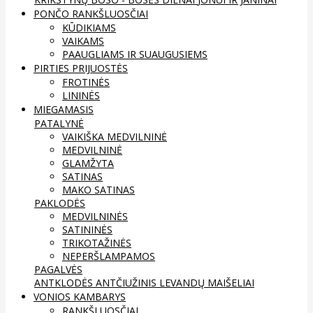
PONČO RANKŠLUOSČIAI
KŪDIKIAMS
VAIKAMS
PAAUGLIAMS IR SUAUGUSIEMS
PIRTIES PRIJUOSTĖS
FROTINĖS
LININĖS
MIEGAMASIS
PATALYNĖ
VAIKIŠKA MEDVILNINĖ
MEDVILNINĖ
GLAMŽYTA
SATINAS
MAKO SATINAS
PAKLODĖS
MEDVILNINĖS
SATININĖS
TRIKOTAŽINĖS
NEPERŠLAMPAMOS
PAGALVĖS
ANTKLODĖS
ANTČIUŽINIS
LEVANDŲ MAIŠELIAI
VONIOS KAMBARYS
RANKŠLUOSČIAI